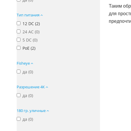
Таким обр
для прост
Тип питания
предпочти
12 DC (
2
)
24 AC (
0
)
5 DC (
0
)
PoE (
2
)
Fisheye
да (
0
)
Разрешение 4К
да (
0
)
180 гр. уличные
да (
0
)