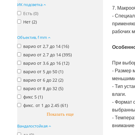
ИК подсветка
7. Макроо
Есть (
0
)
- Специал
Нет (
2
)
применяют
рабочих м
Объектив, f mm
варио от 2,7 до 14 (
16
)
Особенно
варио от 2.7 до 14 (
395
)
варио от 3.6 до 16 (
12
)
При выбор
- Размер 
варио от 5 до 50 (
1
)
меньшими
варио от 6 до 22 (
2
)
- Тип уст
варио от 8 до 32 (
5
)
влаги.
фикс 5 (
1
)
- Формат 
фикс. от 1 до 2.45 (
61
)
выбранный
Показать еще
- Темпера
внимание 
Вандалостойкая
да (
0
)