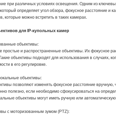
расфокусировки объектива, детекция задымления/тумана; ви
ие при различных условиях освещения. Одним из ключевы
детектор лица, детектор оставленных/похищенных предметов
 который определяет угол обзора, фокусное расстояние и 
зоны, детектор внешнего воздействия); аудиоаналитика (выс
стекла, взрыв, громкий крик); цифровой PTZ (24х), цифровое
в, которые можно встретить в таких камерах.
функция обзора коридора (Hallway view 90˚/270˚); коррекция 
объектива (LDC); RJ-45 10/100 Base-T Ethernet, аудио : 1вх / 1
ективов для IP-купольных камер
микрофон; тревожные входы/выходы: 1/1; 2 слота для карт за
SD/SDHC/SDXC (до 512ГБ), поддержка NAS и прямой записи 
12V/ PoE (IEEE802.3af, класс 3), Max. 8.6W (12V DC), Max. 10.2
ованные объективы:
+55°C; Ø160.0 x 140.0 мм, вес 1.25 кг., IP51/IK08, алюминиевый
е простые и распространенные объективы. Их фокусное ра
Такие объективы подходят для использования в случаях, ког
ости в его регулировке.
фокальные объективы:
ективы позволяют изменять фокусное расстояние вручную, 
нно полезно, если необходимо сфокусироваться на определ
льные объективы могут иметь ручную или автоматическую 
ивы с моторизованным зумом (PTZ):