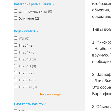
изображен
Категория размещения
объектив,
Для помещений (
0
)
объективо
Уличное (
2
)
Типы объ
Кодек сжатия
AVI (
0
)
1. Фиксир
H.264 (
2
)
- Наиболе
H.264+ (
0
)
вручную. 
H.264B (
0
)
необходим
H.264H (
0
)
H.265 (
2
)
2. Варио
H.265+ (
0
)
- Эти объ
H.265AI (
0
)
Это особе
Вариофока
Показать еще
Слот карты памяти
3. Объект