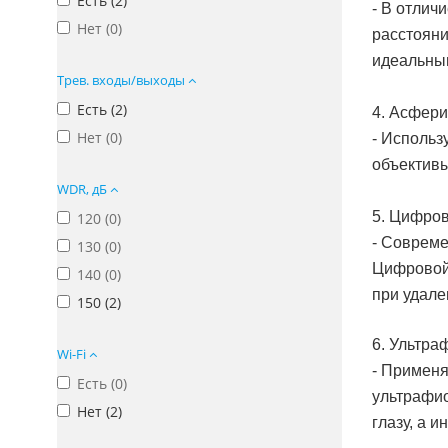
Есть (
2
)
- В отлич
Нет (
0
)
расстояни
идеальным
Трев. входы/выходы
Есть (
2
)
4. Асфери
Нет (
0
)
- Использ
объективы
WDR, дБ
5. Цифро
120 (
0
)
- Совреме
130 (
0
)
Цифровой 
140 (
0
)
при удале
150 (
2
)
6. Ультр
Wi-Fi
- Применя
Есть (
0
)
ультрафио
Нет (
2
)
глазу, а 