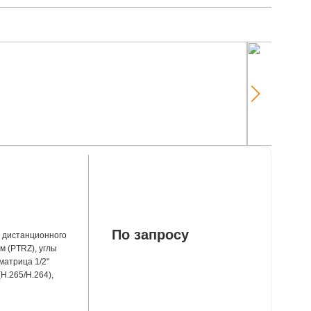
По запросу
й дистанционного
 (PTRZ), углы
 матрица 1/2"
H.265/H.264),
оторизованный
˚ ~ 14.8˚;