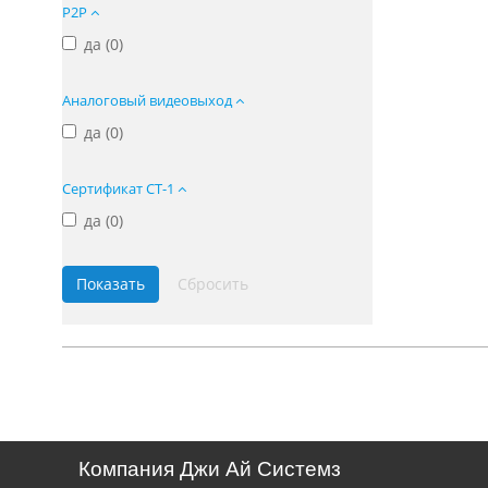
P2P
да (
0
)
Аналоговый видеовыход
да (
0
)
Сертификат СТ-1
да (
0
)
Компания Джи Ай Системз