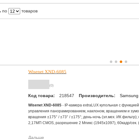
ь по
товаров
Wisenet XND-6085
(0)
Код товара:
218547
Производитель:
Samsung
Wisenet XND-6085
- IP-камера extraLUX купольная с функцие
управления панорамированием, наклоном, вращением и зумом
вращения ±175° / ±73° / ±175°; день-ночь (эл.мех. ИК фильтр);
2,17МП CMOS, разрешение 2 Мпикс (1945x1097), 60кадр/сек. (
30кадр/сек (MJPEG); поддержка WiseStream II; встроенный м
объектив 4.1 ~ 16.4 мм. (4x); угол обзора H : 100˚ ~ 26.2˚ / V : 54
Дальше