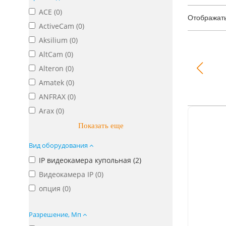
ACE (
0
)
Отображат
ActiveCam (
0
)
Aksilium (
0
)
AltCam (
0
)
Alteron (
0
)
Amatek (
0
)
ANFRAX (
0
)
Arax (
0
)
Показать еще
Вид оборудования
IP видеокамера купольная (
2
)
Видеокамера IP (
0
)
опция (
0
)
Разрешение, Мп