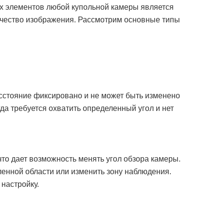
ртуальная линия,
х элементов любой купольной камеры является
, вход/выход из
качество изображения. Рассмотрим основные типы
трел, разбитие
 автосопровождение;
искажений
 вых., встроенный
писи
на ПК; питание DC
W (PoE); -30°C ~
 корпус
сстояние фиксировано и не может быть изменено
да требуется охватить определенный угол и нет
что дает возможность менять угол обзора камеры.
енной области или изменить зону наблюдения.
настройку.