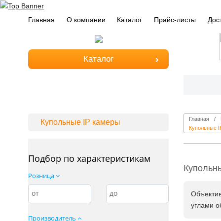
Главная
О компании
Каталог
Прайс-листы
Дос
Каталог
Главная
Купольные IP камеры
Купольные I
Подбор по характеристикам
Купольны
Розница
от
до
Объектив
углами о
Производитель