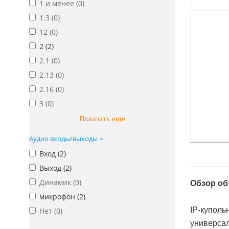
1 и менее (
0
)
1.3 (
0
)
12 (
0
)
2 (
2
)
2.1 (
0
)
2.13 (
0
)
2.16 (
0
)
3 (
0
)
Показать еще
Аудио входы/выходы
Вход (
2
)
Выход (
2
)
Динамик (
0
)
Обзор об
микрофон (
2
)
IP-куполь
Нет (
0
)
универсал