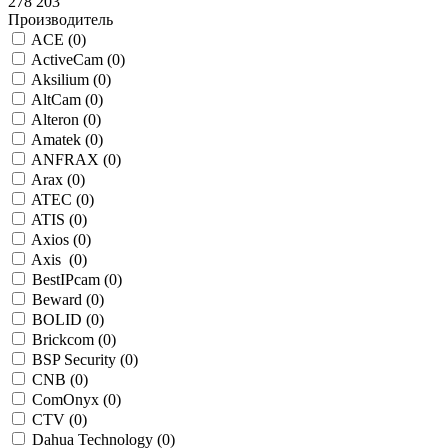
278 203
Производитель
ACE (
0
)
ActiveCam (
0
)
Aksilium (
0
)
AltCam (
0
)
Alteron (
0
)
Amatek (
0
)
ANFRAX (
0
)
Arax (
0
)
ATEC (
0
)
ATIS (
0
)
Axios (
0
)
Axis (
0
)
BestIPcam (
0
)
Beward (
0
)
BOLID (
0
)
Brickcom (
0
)
BSP Security (
0
)
CNB (
0
)
ComOnyx (
0
)
CTV (
0
)
Dahua Technology (
0
)