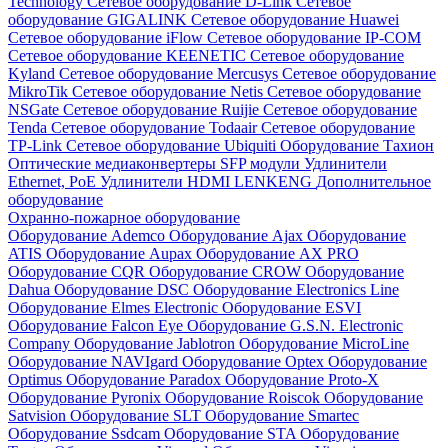
Technology
Сетевое оборудование D-Link
Сетевое
оборудование GIGALINK
Сетевое оборудование Huawei
Сетевое оборудование iFlow
Сетевое оборудование IP-COM
Сетевое оборудование KEENETIC
Сетевое оборудование
Kyland
Сетевое оборудование Mercusys
Сетевое оборудование
MikroTik
Сетевое оборудование Netis
Сетевое оборудование
NSGate
Сетевое оборудование Ruijie
Сетевое оборудование
Tenda
Сетевое оборудование Todaair
Сетевое оборудование
TP-Link
Сетевое оборудование Ubiquiti
Оборудование Тахион
Оптические медиаконвертеры
SFP модули
Удлинители
Ethernet, PoE
Удлинители HDMI LENKENG
Дополнительное
оборудование
Охранно-пожарное оборудование
Оборудование Ademco
Оборудование Ajax
Оборудование
ATIS
Оборудование Aupax
Оборудование AX PRO
Оборудование CQR
Оборудование CROW
Оборудование
Dahua
Оборудование DSC
Оборудование Electronics Line
Оборудование Elmes Electronic
Оборудование ESVI
Оборудование Falcon Eye
Оборудование G.S.N. Electronic
Company
Оборудование Jablotron
Оборудование MicroLine
Оборудование NAVIgard
Оборудование Optex
Оборудование
Optimus
Оборудование Paradox
Оборудование Proto-X
Оборудование Pyronix
Оборудование Roiscok
Оборудование
Satvision
Оборудование SLT
Оборудование Smartec
Оборудование Ssdcam
Оборудование STA
Оборудование