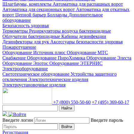
Шлагбаумы, комплекты
Автоматика для распашных ворот
Автоматика для секционных ворот
Автоматика для откатных
ворот
Цепной барьер
Болларды
Дополнительное
оборудование
Безопасность здоровья
Термометры
Рециркуляторы воздуха бактерицидные
Облучатели бактерицидные
Кабины дезинфекции
Дезинфекторы для рук
Аксессуары безопасности здоровья
Пожаротушение
Оборудование Источник плюс
Оборудование МТС
Снабжение
Оборудование ПироХимика
Оборудование Элеста
Оборудование Эпотос
Оборудование ЭТЕРНИС
Электрооборудование
Светотехническое оборудование
Устройства защитного
отключения
Электротехнические изделия
Электроустановочные изделия
+7 (800) 550-50-60
+7 (495) 369-60-17
Найти
Введите логин
Введите пароль
Войти
Регистрация