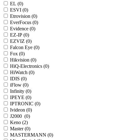
EL (
0
)
ESVI (
0
)
Etrovision (
0
)
EverFocus (
0
)
Evidence (
0
)
EZ-IP (
0
)
EZVIZ (
0
)
Falcon Eye (
0
)
Fox (
0
)
Hikvision (
0
)
HiQ-Electronics (
0
)
HiWatch (
0
)
IDIS (
0
)
iFlow (
0
)
Infinity (
0
)
IPEYE (
0
)
IPTRONIC (
0
)
Ivideon (
0
)
J2000 (
0
)
Keno (
2
)
Master (
0
)
MASTERMANN (
0
)