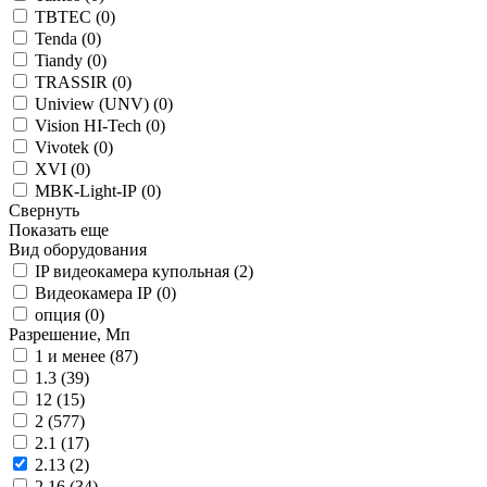
TBTEC (
0
)
Tenda (
0
)
Tiandy (
0
)
TRASSIR (
0
)
Uniview (UNV) (
0
)
Vision HI-Tech (
0
)
Vivotek (
0
)
XVI (
0
)
МВК-Light-IP (
0
)
Свернуть
Показать еще
Вид оборудования
IP видеокамера купольная (
2
)
Видеокамера IP (
0
)
опция (
0
)
Разрешение, Мп
1 и менее (
87
)
1.3 (
39
)
12 (
15
)
2 (
577
)
2.1 (
17
)
2.13 (
2
)
2.16 (
34
)