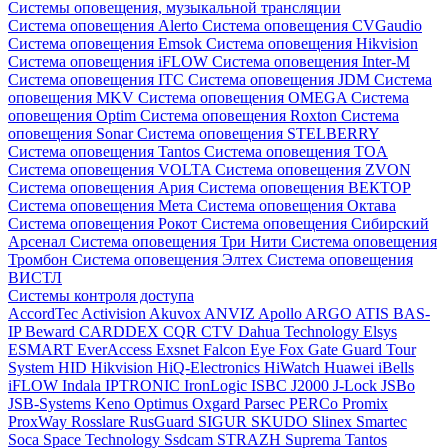
Системы оповещения, музыкальной трансляции
Система оповещения Alerto
Система оповещения CVGaudio
Система оповещения Emsok
Система оповещения Hikvision
Система оповещения iFLOW
Система оповещения Inter-M
Система оповещения ITC
Система оповещения JDM
Система
оповещения MKV
Система оповещения OMEGA
Система
оповещения Optim
Система оповещения Roxton
Система
оповещения Sonar
Система оповещения STELBERRY
Система оповещения Tantos
Система оповещения TOA
Система оповещения VOLTA
Система оповещения ZVON
Система оповещения Ария
Система оповещения ВЕКТОР
Система оповещения Мета
Система оповещения Октава
Система оповещения Рокот
Система оповещения Сибирский
Арсенал
Система оповещения Три Нити
Система оповещения
Тромбон
Система оповещения Элтех
Система оповещения
ВИСТЛ
Системы контроля доступа
AccordTec
Activision
Akuvox
ANVIZ
Apollo
ARGO
ATIS
BAS-
IP
Beward
CARDDEX
CQR
CTV
Dahua Technology
Elsys
ESMART
EverAccess
Exsnet
Falcon Eye
Fox
Gate
Guard Tour
System
HID
Hikvision
HiQ-Electronics
HiWatch
Huawei
iBells
iFLOW
Indala
IPTRONIC
IronLogic
ISBC
J2000
J-Lock
JSBo
JSB-Systems
Keno
Optimus
Oxgard
Parsec
PERCo
Promix
ProxWay
Rosslare
RusGuard
SIGUR
SKUDO
Slinex
Smartec
Soca
Space Technology
Ssdcam
STRAZH
Suprema
Tantos