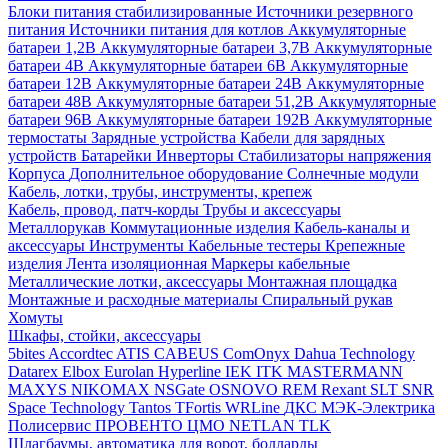
Блоки питания стабилизированные
Источники резервного
питания
Источники питания для котлов
Аккумуляторные
батареи 1,2В
Аккумуляторные батареи 3,7В
Аккумуляторные
батареи 4В
Аккумуляторные батареи 6В
Аккумуляторные
батареи 12В
Аккумуляторные батареи 24В
Аккумуляторные
батареи 48В
Аккумуляторные батареи 51,2В
Аккумуляторные
батареи 96В
Аккумуляторные батареи 192В
Аккумуляторные
термостаты
Зарядные устройства
Кабели для зарядных
устройств
Батарейки
Инверторы
Стабилизаторы напряжения
Корпуса
Дополнительное оборудование
Солнечные модули
Кабель, лотки, трубы, инструменты, крепеж
Кабель, провод, патч-корды
Трубы и аксессуары
Металлорукав
Коммутационные изделия
Кабель-каналы и
аксессуары
Инструменты
Кабельные тестеры
Крепежные
изделия
Лента изоляционная
Маркеры кабельные
Металлические лотки, аксессуары
Монтажная площадка
Монтажные и расходные материалы
Спиральный рукав
Хомуты
Шкафы, стойки, аксессуары
5bites
Accordtec
ATIS
CABEUS
ComOnyx
Dahua Technology
Datarex
Elbox
Eurolan
Hyperline
IEK
ITK
MASTERMANN
MAXYS
NIKOMAX
NSGate
OSNOVO
REM
Rexant
SLT
SNR
Space Technology
Tantos
TFortis
WRLine
ДКС
МЭК-Электрика
Полисервис
ПРОВЕНТО
ЦМО
NETLAN
TLK
Шлагбаумы, автоматика для ворот, болларды