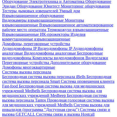
Оборудование Электротехника и Автоматика
Оборудование
Эридан
Оборудование Юнитест
Мониторинг оборудования
Тестеры дымовых извещателей
Умный дом
Взрывозащищенное оборудование
Видеокамеры взрывозащищенные
Мониторы
взрывозащищенные
Взрывозащищенное автоматизированное
рабочее место оператора
Термокожухи взрывозащищенные
Взрывозащищенные ИК-прожекторы
Изделия
коммутационные взрывозащищенные
Домофоны, переговорные устройства
Аудиодомофоны IP
Видеодомофоны IP
Аудиодомофоны
аналоговые
Видеодомофоны аналоговые
Беспроводные
видеодомофоны
Комплекты видеодомофонов
Видеоглазки
Переговорные устройства
Дополнительное оборудование
Домофоны многоквартирные
Системы вызова персонала
Беспроводная система вызова персонала iBells
Беспроводная
система вызова персонала Smart
Система оповещения клиента
Fast-food
Беспроводная система вызова для медицинских
учреждений Medbells
Беспроводная система вызова для
медицинских учреждений Medbeep
Беспроводная система
вызова персонала Tantos
Проводная голосовая система вызова
для медицинских учреждений Medbells
Система вызова для
инвалидов (программа "Доступная среда")
Системы связи и
вызова GETCALL
Системы связи и вызова Hostcall