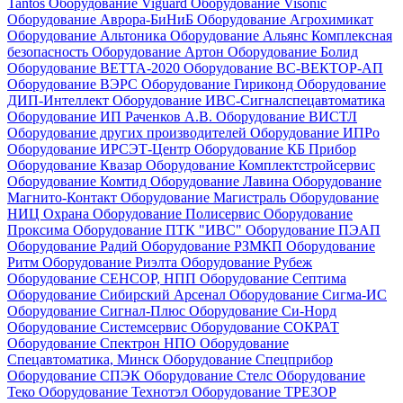
Tantos
Оборудование Viguard
Оборудование Visonic
Оборудование Аврора-БиНиБ
Оборудование Агрохимикат
Оборудование Альтоника
Оборудование Альянс Комплексная
безопасность
Оборудование Артон
Оборудование Болид
Оборудование ВЕТТА-2020
Оборудование ВС-ВЕКТОР-АП
Оборудование ВЭРС
Оборудование Гириконд
Оборудование
ДИП-Интеллект
Оборудование ИВС-Сигналспецавтоматика
Оборудование ИП Раченков А.В.
Оборудование ВИСТЛ
Оборудование других производителей
Оборудование ИПРо
Оборудование ИРСЭТ-Центр
Оборудование КБ Прибор
Оборудование Квазар
Оборудование Комплектстройсервис
Оборудование Комтид
Оборудование Лавина
Оборудование
Магнито-Контакт
Оборудование Магистраль
Оборудование
НИЦ Охрана
Оборудование Полисервис
Оборудование
Проксима
Оборудование ПТК "ИВС"
Оборудование ПЭАП
Оборудование Радий
Оборудование РЗМКП
Оборудование
Ритм
Оборудование Риэлта
Оборудование Рубеж
Оборудование СЕНСОР, НПП
Оборудование Септима
Оборудование Сибирский Арсенал
Оборудование Сигма-ИС
Оборудование Сигнал-Плюс
Оборудование Си-Норд
Оборудование Системсервис
Оборудование СОКРАТ
Оборудование Спектрон НПО
Оборудование
Спецавтоматика, Минск
Оборудование Спецприбор
Оборудование СПЭК
Оборудование Стелс
Оборудование
Теко
Оборудование Технотэл
Оборудование ТРЕЗОР