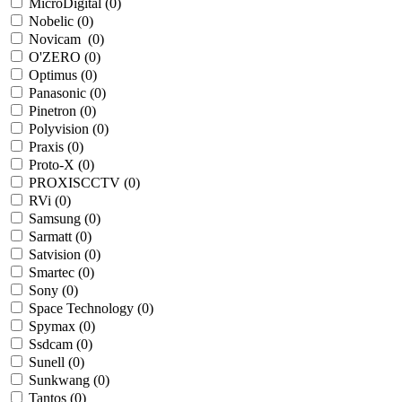
MicroDigital (
0
)
Nobelic (
0
)
Novicam (
0
)
O'ZERO (
0
)
Optimus (
0
)
Panasonic (
0
)
Pinetron (
0
)
Polyvision (
0
)
Praxis (
0
)
Proto-X (
0
)
PROXISCCTV (
0
)
RVi (
0
)
Samsung (
0
)
Sarmatt (
0
)
Satvision (
0
)
Smartec (
0
)
Sony (
0
)
Space Technology (
0
)
Spymax (
0
)
Ssdcam (
0
)
Sunell (
0
)
Sunkwang (
0
)
Tantos (
0
)