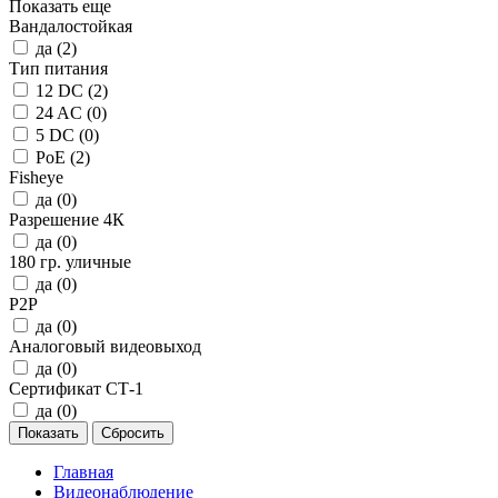
Показать еще
Вандалостойкая
да (
2
)
Тип питания
12 DC (
2
)
24 AC (
0
)
5 DC (
0
)
PoE (
2
)
Fisheye
да (
0
)
Разрешение 4К
да (
0
)
180 гр. уличные
да (
0
)
P2P
да (
0
)
Аналоговый видеовыход
да (
0
)
Сертификат СТ-1
да (
0
)
Главная
Видеонаблюдение