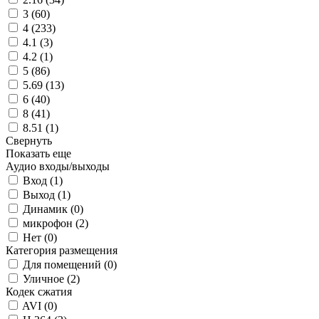
3 (
60
)
4 (
233
)
4.1 (
3
)
4.2 (
1
)
5 (
86
)
5.69 (
13
)
6 (
40
)
8 (
41
)
8.51 (
1
)
Свернуть
Показать еще
Аудио входы/выходы
Вход (
1
)
Выход (
1
)
Динамик (
0
)
микрофон (
2
)
Нет (
0
)
Категория размещения
Для помещений (
0
)
Уличное (
2
)
Кодек сжатия
AVI (
0
)