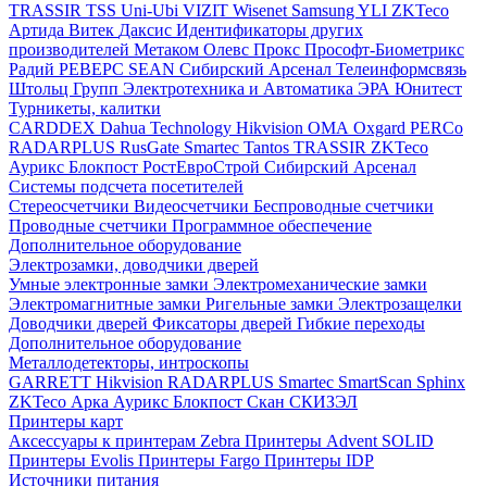
TRASSIR
TSS
Uni-Ubi
VIZIT
Wisenet Samsung
YLI
ZKTeco
Артида
Витек
Даксис
Идентификаторы других
производителей
Метаком
Олевс
Прокс
Прософт-Биометрикс
Радий
РЕВЕРС
SEAN
Сибирский Арсенал
Телеинформсвязь
Штольц Групп
Электротехника и Автоматика
ЭРА
Юнитест
Турникеты, калитки
CARDDEX
Dahua Technology
Hikvision
ОМА
Oxgard
PERCo
RADARPLUS
RusGate
Smartec
Tantos
TRASSIR
ZKTeco
Аурикс
Блокпост
РостЕвроСтрой
Сибирский Арсенал
Системы подсчета посетителей
Стереосчетчики
Видеосчетчики
Беспроводные счетчики
Проводные счетчики
Программное обеспечение
Дополнительное оборудование
Электрозамки, доводчики дверей
Умные электронные замки
Электромеханические замки
Электромагнитные замки
Ригельные замки
Электрозащелки
Доводчики дверей
Фиксаторы дверей
Гибкие переходы
Дополнительное оборудование
Металлодетекторы, интроскопы
GARRETT
Hikvision
RADARPLUS
Smartec
SmartScan
Sphinx
ZKTeco
Арка
Аурикс
Блокпост
Скан
СКИЗЭЛ
Принтеры карт
Аксессуары к принтерам Zebra
Принтеры Advent SOLID
Принтеры Evolis
Принтеры Fargo
Принтеры IDP
Источники питания