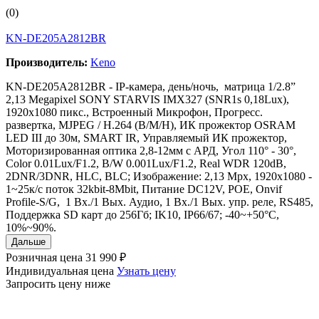
(0)
KN-DE205A2812BR
Производитель:
Keno
KN-DE205A2812BR - IP-камера, день/ночь, матрица 1/2.8”
2,13 Megapixel SONY STARVIS IMX327 (SNR1s 0,18Lux),
1920x1080 пикс., Встроенный Микрофон, Прогресс.
развертка, MJPEG / H.264 (B/M/H), ИК прожектор OSRAM
LED III до 30м, SMART IR, Управляемый ИК прожектор,
Моторизированная оптика 2,8-12мм с АРД, Угол 110° - 30°,
Сolor 0.01Lux/F1.2, B/W 0.001Lux/F1.2, Real WDR 120dB,
2DNR/3DNR, HLC, BLC; Изображение: 2,13 Mpx, 1920х1080 -
1~25к/с поток 32kbit-8Mbit, Питание DC12V, POE, Onvif
Profile-S/G, 1 Вх./1 Вых. Аудио, 1 Вх./1 Вых. упр. реле, RS485,
Поддержка SD карт до 256Гб; IK10, IP66/67; -40~+50°C,
10%~90%.
Дальше
Розничная цена
31 990 ₽
Индивидуальная цена
Узнать цену
Запросить цену ниже