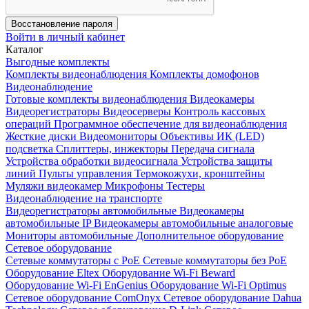
Восстановление пароля
Войти в личный кабинет
Каталог
Выгодные комплекты
Комплекты видеонаблюдения
Комплекты домофонов
Видеонаблюдение
Готовые комплекты видеонаблюдения
Видеокамеры
Видеорегистраторы
Видеосерверы
Контроль кассовых
операций
Программное обеспечение для видеонаблюдения
Жесткие диски
Видеомониторы
Объективы
ИК (LED)
подсветка
Сплиттеры, инжекторы
Передача сигнала
Устройства обработки видеосигнала
Устройства защиты
линий
Пульты управления
Термокожухи, кронштейны
Муляжи видеокамер
Микрофоны
Тестеры
Видеонаблюдение на транспорте
Видеорегистраторы автомобильные
Видеокамеры
автомобильные IP
Видеокамеры автомобильные аналоговые
Мониторы автомобильные
Дополнительное оборудование
Сетевое оборудование
Сетевые коммутаторы с РоЕ
Сетевые коммутаторы без РоЕ
Оборудование Eltex
Оборудование Wi-Fi Beward
Оборудование Wi-Fi EnGenius
Оборудование Wi-Fi Optimus
Сетевое оборудование ComOnyx
Сетевое оборудование Dahua