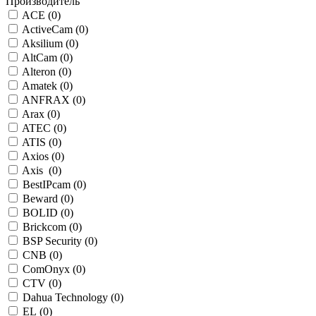
Производитель
ACE (
0
)
ActiveCam (
0
)
Aksilium (
0
)
AltCam (
0
)
Alteron (
0
)
Amatek (
0
)
ANFRAX (
0
)
Arax (
0
)
ATEC (
0
)
ATIS (
0
)
Axios (
0
)
Axis (
0
)
BestIPcam (
0
)
Beward (
0
)
BOLID (
0
)
Brickcom (
0
)
BSP Security (
0
)
CNB (
0
)
ComOnyx (
0
)
CTV (
0
)
Dahua Technology (
0
)
EL (
0
)