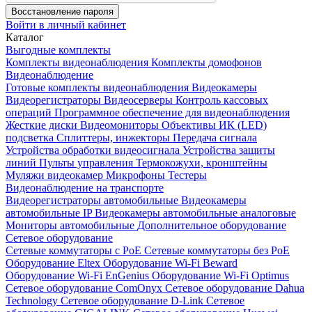
Восстановление пароля
Войти в личный кабинет
Каталог
Выгодные комплекты
Комплекты видеонаблюдения
Комплекты домофонов
Видеонаблюдение
Готовые комплекты видеонаблюдения
Видеокамеры
Видеорегистраторы
Видеосерверы
Контроль кассовых
операций
Программное обеспечение для видеонаблюдения
Жесткие диски
Видеомониторы
Объективы
ИК (LED)
подсветка
Сплиттеры, инжекторы
Передача сигнала
Устройства обработки видеосигнала
Устройства защиты
линий
Пульты управления
Термокожухи, кронштейны
Муляжи видеокамер
Микрофоны
Тестеры
Видеонаблюдение на транспорте
Видеорегистраторы автомобильные
Видеокамеры
автомобильные IP
Видеокамеры автомобильные аналоговые
Мониторы автомобильные
Дополнительное оборудование
Сетевое оборудование
Сетевые коммутаторы с РоЕ
Сетевые коммутаторы без РоЕ
Оборудование Eltex
Оборудование Wi-Fi Beward
Оборудование Wi-Fi EnGenius
Оборудование Wi-Fi Optimus
Сетевое оборудование ComOnyx
Сетевое оборудование Dahua
Technology
Сетевое оборудование D-Link
Сетевое