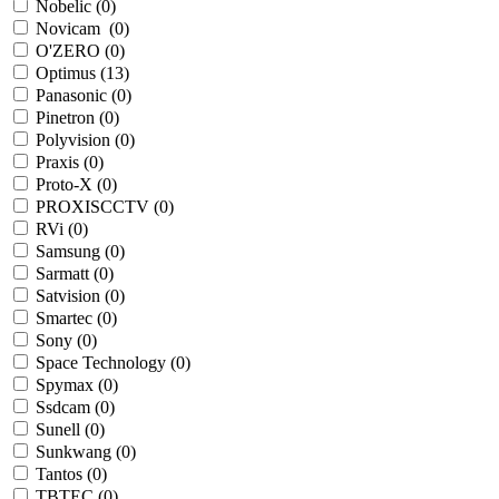
Nobelic (
0
)
Novicam (
0
)
O'ZERO (
0
)
Optimus (
13
)
Panasonic (
0
)
Pinetron (
0
)
Polyvision (
0
)
Praxis (
0
)
Proto-X (
0
)
PROXISCCTV (
0
)
RVi (
0
)
Samsung (
0
)
Sarmatt (
0
)
Satvision (
0
)
Smartec (
0
)
Sony (
0
)
Space Technology (
0
)
Spymax (
0
)
Ssdcam (
0
)
Sunell (
0
)
Sunkwang (
0
)
Tantos (
0
)
TBTEC (
0
)