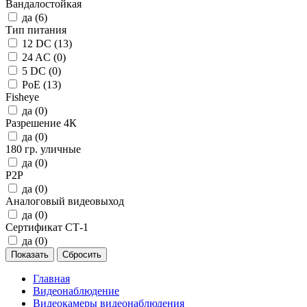
Вандалостойкая
да (
6
)
Тип питания
12 DC (
13
)
24 AC (
0
)
5 DC (
0
)
PoE (
13
)
Fisheye
да (
0
)
Разрешение 4К
да (
0
)
180 гр. уличные
да (
0
)
P2P
да (
0
)
Аналоговый видеовыход
да (
0
)
Сертификат СТ-1
да (
0
)
Главная
Видеонаблюдение
Видеокамеры видеонаблюдения