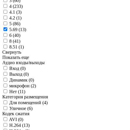
3 (
60
)
4 (
233
)
4.1 (
3
)
4.2 (
1
)
5 (
86
)
5.69 (
13
)
6 (
40
)
8 (
41
)
8.51 (
1
)
Свернуть
Показать еще
Аудио входы/выходы
Вход (
0
)
Выход (
0
)
Динамик (
0
)
микрофон (
2
)
Нет (
11
)
Категория размещения
Для помещений (
4
)
Уличное (
6
)
Кодек сжатия
AVI (
0
)
H.264 (
13
)