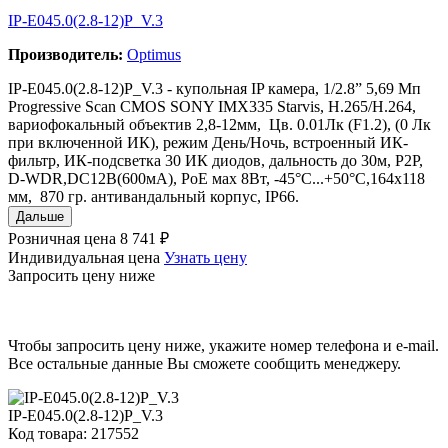
IP-E045.0(2.8-12)P_V.3
Производитель:
Optimus
IP-E045.0(2.8-12)P_V.3 - купольная IP камера, 1/2.8” 5,69 Мп
Progressive Scan CMOS SONY IMX335 Starvis, H.265/H.264,
вариофокальный объектив 2,8-12мм, Цв. 0.01Лк (F1.2), (0 Лк
при включенной ИК), режим День/Ночь, встроенный ИК-
фильтр, ИК-подсветка 30 ИК диодов, дальность до 30м, P2P,
D-WDR,DC12В(600мА), PoE мах 8Вт, -45°С...+50°С,164х118
мм, 870 гр. антивандальный корпус, IР66.
Дальше
Розничная цена
8 741 ₽
Индивидуальная цена
Узнать цену
Запросить цену ниже
Чтобы запросить цену ниже, укажите номер телефона и e-mail.
Все остальные данные Вы сможете сообщить менеджеру.
IP-E045.0(2.8-12)P_V.3
Код товара: 217552