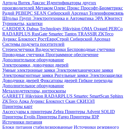
Артида
Витек
Даксис
Идентификаторы других
производителей
Метаком
Олевс
Прокс
Прософт-Биометрикс
Радий
РЕВЕРС
SEAN
Сибирский Арсенал
Телеинформсвязь
Штольц Групп
Электротехника и Автоматика
ЭРА
Юнитест
Турникеты, калитки
CARDDEX
Dahua Technology
Hikvision
ОМА
Oxgard
PERCo
RADARPLUS
RusGate
Smartec
Tantos
TRASSIR
ZKTeco
Аурикс
Блокпост
РостЕвроСтрой
Сибирский Арсенал
Системы подсчета посетителей
Стереосчетчики
Видеосчетчики
Беспроводные счетчики
Проводные счетчики
Программное обеспечение
Дополнительное оборудование
Электрозамки, доводчики дверей
Умные электронные замки
Электромеханические замки
Электромагнитные замки
Ригельные замки
Электрозащелки
Доводчики дверей
Фиксаторы дверей
Гибкие переходы
Дополнительное оборудование
Металлодетекторы, интроскопы
GARRETT
Hikvision
RADARPLUS
Smartec
SmartScan
Sphinx
ZKTeco
Арка
Аурикс
Блокпост
Скан
СКИЗЭЛ
Принтеры карт
Аксессуары к принтерам Zebra
Принтеры Advent SOLID
Принтеры Evolis
Принтеры Fargo
Принтеры IDP
Источники питания
Блоки питания стабилизированные
Источники резервного