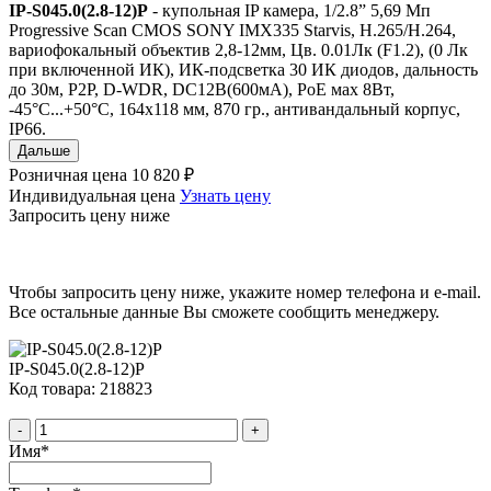
IP-S045.0(2.8-12)P
- купольная IP камера, 1/2.8” 5,69 Мп
Progressive Scan CMOS SONY IMX335 Starvis, H.265/H.264,
вариофокальный объектив 2,8-12мм, Цв. 0.01Лк (F1.2), (0 Лк
при включенной ИК), ИК-подсветка 30 ИК диодов, дальность
до 30м, P2P, D-WDR, DC12В(600мА), PoE мах 8Вт,
-45°С...+50°С, 164х118 мм, 870 гр., антивандальный корпус,
IР66.
Дальше
Розничная цена
10 820 ₽
Индивидуальная цена
Узнать цену
Запросить цену ниже
Чтобы запросить цену ниже, укажите номер телефона и e-mail.
Все остальные данные Вы сможете сообщить менеджеру.
IP-S045.0(2.8-12)P
Код товара: 218823
-
+
Имя
*