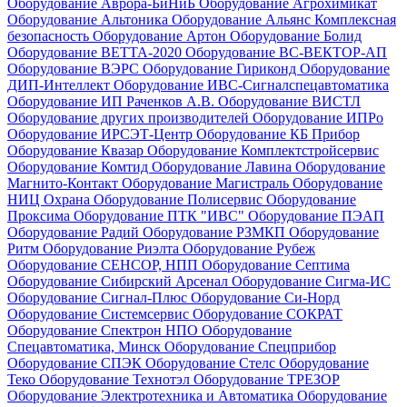
Оборудование Аврора-БиНиБ
Оборудование Агрохимикат
Оборудование Альтоника
Оборудование Альянс Комплексная
безопасность
Оборудование Артон
Оборудование Болид
Оборудование ВЕТТА-2020
Оборудование ВС-ВЕКТОР-АП
Оборудование ВЭРС
Оборудование Гириконд
Оборудование
ДИП-Интеллект
Оборудование ИВС-Сигналспецавтоматика
Оборудование ИП Раченков А.В.
Оборудование ВИСТЛ
Оборудование других производителей
Оборудование ИПРо
Оборудование ИРСЭТ-Центр
Оборудование КБ Прибор
Оборудование Квазар
Оборудование Комплектстройсервис
Оборудование Комтид
Оборудование Лавина
Оборудование
Магнито-Контакт
Оборудование Магистраль
Оборудование
НИЦ Охрана
Оборудование Полисервис
Оборудование
Проксима
Оборудование ПТК "ИВС"
Оборудование ПЭАП
Оборудование Радий
Оборудование РЗМКП
Оборудование
Ритм
Оборудование Риэлта
Оборудование Рубеж
Оборудование СЕНСОР, НПП
Оборудование Септима
Оборудование Сибирский Арсенал
Оборудование Сигма-ИС
Оборудование Сигнал-Плюс
Оборудование Си-Норд
Оборудование Системсервис
Оборудование СОКРАТ
Оборудование Спектрон НПО
Оборудование
Спецавтоматика, Минск
Оборудование Спецприбор
Оборудование СПЭК
Оборудование Стелс
Оборудование
Теко
Оборудование Технотэл
Оборудование ТРЕЗОР
Оборудование Электротехника и Автоматика
Оборудование