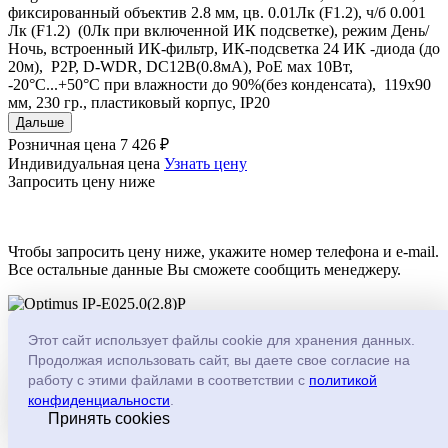
фиксированный объектив 2.8 мм, цв. 0.01Лк (F1.2), ч/б 0.001
Лк (F1.2) (0Лк при включенной ИК подсветке), режим День/
Ночь, встроенный ИК-фильтр, ИК-подсветка 24 ИК -диода (до
20м), P2P, D-WDR, DC12В(0.8мА), PoE мах 10Вт,
-20°С...+50°С при влажности до 90%(без конденсата), 119х90
мм, 230 гр., пластиковый корпус, IP20
Дальше
Розничная цена
7 426 ₽
Индивидуальная цена
Узнать цену
Запросить цену ниже
Чтобы запросить цену ниже, укажите номер телефона и e-mail.
Все остальные данные Вы сможете сообщить менеджеру.
Optimus IP-E025.0(2.8)P
Код товара: 215489
Этот сайт использует файлы cookie для хранения данных.
Продолжая использовать сайт, вы даете свое согласие на
-
+
работу с этими файлами в соответствии с
политикой
Имя
*
конфиденциальности
.
Принять cookies
Телефон
*