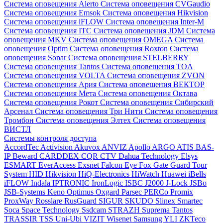
Система оповещения Alerto
Система оповещения CVGaudio
Система оповещения Emsok
Система оповещения Hikvision
Система оповещения iFLOW
Система оповещения Inter-M
Система оповещения ITC
Система оповещения JDM
Система
оповещения MKV
Система оповещения OMEGA
Система
оповещения Optim
Система оповещения Roxton
Система
оповещения Sonar
Система оповещения STELBERRY
Система оповещения Tantos
Система оповещения TOA
Система оповещения VOLTA
Система оповещения ZVON
Система оповещения Ария
Система оповещения ВЕКТОР
Система оповещения Мета
Система оповещения Октава
Система оповещения Рокот
Система оповещения Сибирский
Арсенал
Система оповещения Три Нити
Система оповещения
Тромбон
Система оповещения Элтех
Система оповещения
ВИСТЛ
Системы контроля доступа
AccordTec
Activision
Akuvox
ANVIZ
Apollo
ARGO
ATIS
BAS-
IP
Beward
CARDDEX
CQR
CTV
Dahua Technology
Elsys
ESMART
EverAccess
Exsnet
Falcon Eye
Fox
Gate
Guard Tour
System
HID
Hikvision
HiQ-Electronics
HiWatch
Huawei
iBells
iFLOW
Indala
IPTRONIC
IronLogic
ISBC
J2000
J-Lock
JSBo
JSB-Systems
Keno
Optimus
Oxgard
Parsec
PERCo
Promix
ProxWay
Rosslare
RusGuard
SIGUR
SKUDO
Slinex
Smartec
Soca
Space Technology
Ssdcam
STRAZH
Suprema
Tantos
TRASSIR
TSS
Uni-Ubi
VIZIT
Wisenet Samsung
YLI
ZKTeco