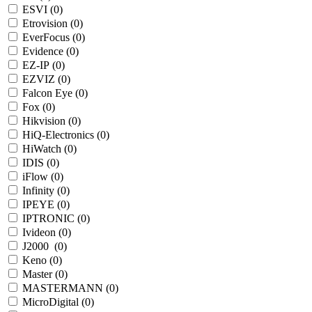
ESVI (
0
)
Etrovision (
0
)
EverFocus (
0
)
Evidence (
0
)
EZ-IP (
0
)
EZVIZ (
0
)
Falcon Eye (
0
)
Fox (
0
)
Hikvision (
0
)
HiQ-Electronics (
0
)
HiWatch (
0
)
IDIS (
0
)
iFlow (
0
)
Infinity (
0
)
IPEYE (
0
)
IPTRONIC (
0
)
Ivideon (
0
)
J2000 (
0
)
Keno (
0
)
Master (
0
)
MASTERMANN (
0
)
MicroDigital (
0
)