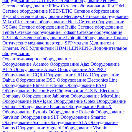
оборудование GIGALINK
Сетевое оборудование Huawei
Сетевое оборудование iFlow
Сетевое оборудование IP-COM
Сетевое оборудование KEENETIC
Сетевое оборудование
Kyland
Сетевое оборудование Mercusys
Сетевое оборудование
MikroTik
Сетевое оборудование Netis
Сетевое оборудование
NSGate
Сетевое оборудование Ruijie
Сетевое оборудование
Tenda
Сетевое оборудование Todaair
Сетевое оборудование
TP-Link
Сетевое оборудование Ubiquiti
Оборудование Тахион
Оптические медиаконвертеры
SFP модули
Удлинители
Ethernet, PoE
Удлинители HDMI LENKENG
Дополнительное
оборудование
Охранно-пожарное оборудование
Оборудование Ademco
Оборудование Ajax
Оборудование
ATIS
Оборудование Aupax
Оборудование AX PRO
Оборудование CQR
Оборудование CROW
Оборудование
Dahua
Оборудование DSC
Оборудование Electronics Line
Оборудование Elmes Electronic
Оборудование ESVI
Оборудование Falcon Eye
Оборудование G.S.N. Electronic
Company
Оборудование Jablotron
Оборудование MicroLine
Оборудование NAVIgard
Оборудование Optex
Оборудование
Optimus
Оборудование Paradox
Оборудование Proto-X
Оборудование Pyronix
Оборудование Roiscok
Оборудование
Satvision
Оборудование SLT
Оборудование Smartec
Оборудование Ssdcam
Оборудование STA
Оборудование
Tantos
Оборудование Viguard
Оборудование Visonic