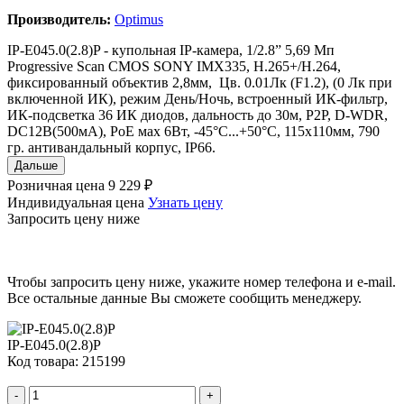
Производитель:
Optimus
IP-E045.0(2.8)P - купольная IP-камера, 1/2.8” 5,69 Мп
Progressive Scan CMOS SONY IMX335, H.265+/H.264,
фиксированный объектив 2,8мм, Цв. 0.01Лк (F1.2), (0 Лк при
включенной ИК), режим День/Ночь, встроенный ИК-фильтр,
ИК-подсветка 36 ИК диодов, дальность до 30м, P2P, D-WDR,
DC12В(500мА), PoE мах 6Вт, -45°С...+50°С, 115х110мм, 790
гр. антивандальный корпус, IР66.
Дальше
Розничная цена
9 229 ₽
Индивидуальная цена
Узнать цену
Запросить цену ниже
Чтобы запросить цену ниже, укажите номер телефона и e-mail.
Все остальные данные Вы сможете сообщить менеджеру.
IP-E045.0(2.8)P
Код товара: 215199
-
+