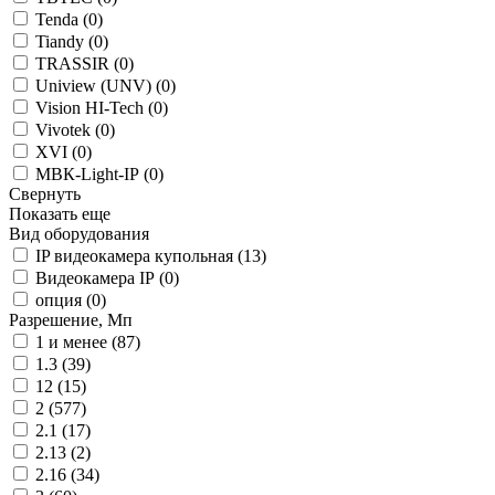
Tenda (
0
)
Tiandy (
0
)
TRASSIR (
0
)
Uniview (UNV) (
0
)
Vision HI-Tech (
0
)
Vivotek (
0
)
XVI (
0
)
МВК-Light-IP (
0
)
Свернуть
Показать еще
Вид оборудования
IP видеокамера купольная (
13
)
Видеокамера IP (
0
)
опция (
0
)
Разрешение, Мп
1 и менее (
87
)
1.3 (
39
)
12 (
15
)
2 (
577
)
2.1 (
17
)
2.13 (
2
)
2.16 (
34
)