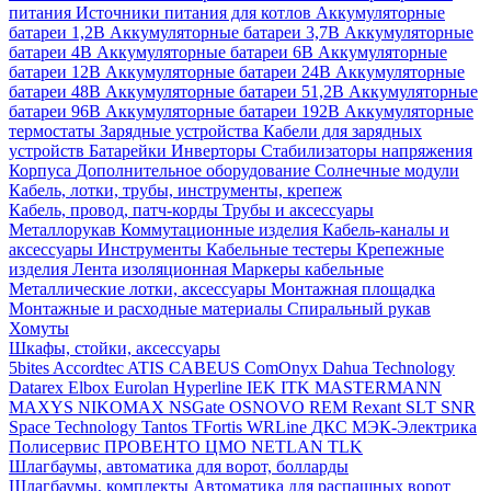
питания
Источники питания для котлов
Аккумуляторные
батареи 1,2В
Аккумуляторные батареи 3,7В
Аккумуляторные
батареи 4В
Аккумуляторные батареи 6В
Аккумуляторные
батареи 12В
Аккумуляторные батареи 24В
Аккумуляторные
батареи 48В
Аккумуляторные батареи 51,2В
Аккумуляторные
батареи 96В
Аккумуляторные батареи 192В
Аккумуляторные
термостаты
Зарядные устройства
Кабели для зарядных
устройств
Батарейки
Инверторы
Стабилизаторы напряжения
Корпуса
Дополнительное оборудование
Солнечные модули
Кабель, лотки, трубы, инструменты, крепеж
Кабель, провод, патч-корды
Трубы и аксессуары
Металлорукав
Коммутационные изделия
Кабель-каналы и
аксессуары
Инструменты
Кабельные тестеры
Крепежные
изделия
Лента изоляционная
Маркеры кабельные
Металлические лотки, аксессуары
Монтажная площадка
Монтажные и расходные материалы
Спиральный рукав
Хомуты
Шкафы, стойки, аксессуары
5bites
Accordtec
ATIS
CABEUS
ComOnyx
Dahua Technology
Datarex
Elbox
Eurolan
Hyperline
IEK
ITK
MASTERMANN
MAXYS
NIKOMAX
NSGate
OSNOVO
REM
Rexant
SLT
SNR
Space Technology
Tantos
TFortis
WRLine
ДКС
МЭК-Электрика
Полисервис
ПРОВЕНТО
ЦМО
NETLAN
TLK
Шлагбаумы, автоматика для ворот, болларды
Шлагбаумы, комплекты
Автоматика для распашных ворот