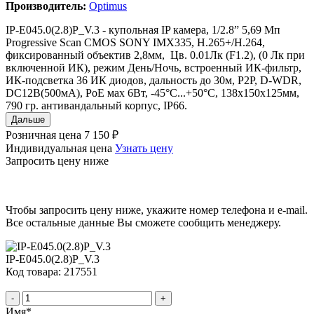
Производитель:
Optimus
IP-E045.0(2.8)P_V.3 - купольная IP камера, 1/2.8” 5,69 Мп
Progressive Scan CMOS SONY IMX335, H.265+/H.264,
фиксированный объектив 2,8мм, Цв. 0.01Лк (F1.2), (0 Лк при
включенной ИК), режим День/Ночь, встроенный ИК-фильтр,
ИК-подсветка 36 ИК диодов, дальность до 30м, P2P, D-WDR,
DC12В(500мА), PoE мах 6Вт, -45°С...+50°С, 138х150х125мм,
790 гр. антивандальный корпус, IР66.
Дальше
Розничная цена
7 150 ₽
Индивидуальная цена
Узнать цену
Запросить цену ниже
Чтобы запросить цену ниже, укажите номер телефона и e-mail.
Все остальные данные Вы сможете сообщить менеджеру.
IP-E045.0(2.8)P_V.3
Код товара: 217551
-
+
Имя
*