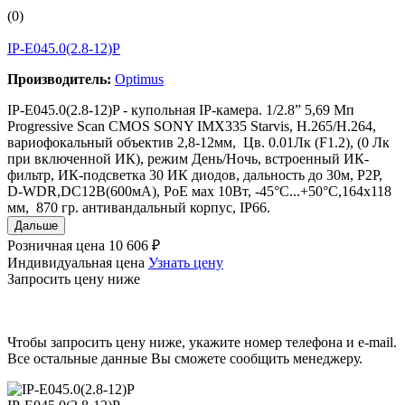
(0)
IP-E045.0(2.8-12)P
Производитель:
Optimus
IP-E045.0(2.8-12)P - купольная IP-камера. 1/2.8” 5,69 Мп
Progressive Scan CMOS SONY IMX335 Starvis, H.265/H.264,
вариофокальный объектив 2,8-12мм, Цв. 0.01Лк (F1.2), (0 Лк
при включенной ИК), режим День/Ночь, встроенный ИК-
фильтр, ИК-подсветка 30 ИК диодов, дальность до 30м, P2P,
D-WDR,DC12В(600мА), PoE мах 10Вт, -45°С...+50°С,164х118
мм, 870 гр. антивандальный корпус, IР66.
Дальше
Розничная цена
10 606 ₽
Индивидуальная цена
Узнать цену
Запросить цену ниже
Чтобы запросить цену ниже, укажите номер телефона и e-mail.
Все остальные данные Вы сможете сообщить менеджеру.