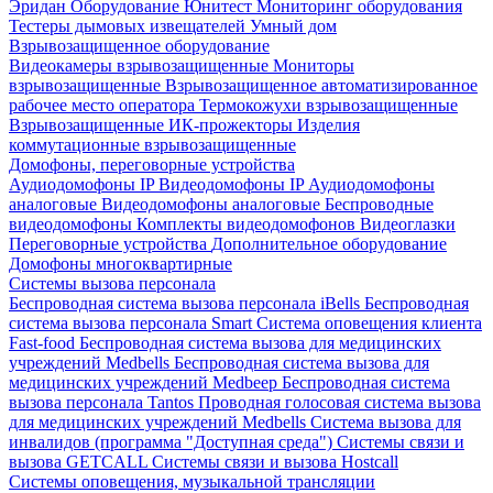
Эридан
Оборудование Юнитест
Мониторинг оборудования
Тестеры дымовых извещателей
Умный дом
Взрывозащищенное оборудование
Видеокамеры взрывозащищенные
Мониторы
взрывозащищенные
Взрывозащищенное автоматизированное
рабочее место оператора
Термокожухи взрывозащищенные
Взрывозащищенные ИК-прожекторы
Изделия
коммутационные взрывозащищенные
Домофоны, переговорные устройства
Аудиодомофоны IP
Видеодомофоны IP
Аудиодомофоны
аналоговые
Видеодомофоны аналоговые
Беспроводные
видеодомофоны
Комплекты видеодомофонов
Видеоглазки
Переговорные устройства
Дополнительное оборудование
Домофоны многоквартирные
Системы вызова персонала
Беспроводная система вызова персонала iBells
Беспроводная
система вызова персонала Smart
Система оповещения клиента
Fast-food
Беспроводная система вызова для медицинских
учреждений Medbells
Беспроводная система вызова для
медицинских учреждений Medbeep
Беспроводная система
вызова персонала Tantos
Проводная голосовая система вызова
для медицинских учреждений Medbells
Система вызова для
инвалидов (программа "Доступная среда")
Системы связи и
вызова GETCALL
Системы связи и вызова Hostcall
Системы оповещения, музыкальной трансляции