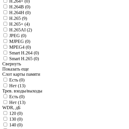
H.264+ (
0
)
H.264B (
0
)
H.264H (
0
)
H.265 (
9
)
H.265+ (
4
)
H.265AI (
2
)
JPEG (
0
)
MJPEG (
0
)
MPEG4 (
0
)
Smart H.264 (
0
)
Smart H.265 (
0
)
Свернуть
Показать еще
Слот карты памяти
Есть (
0
)
Нет (
13
)
Трев. входы/выходы
Есть (
0
)
Нет (
13
)
WDR, дБ
120 (
0
)
130 (
0
)
140 (
0
)