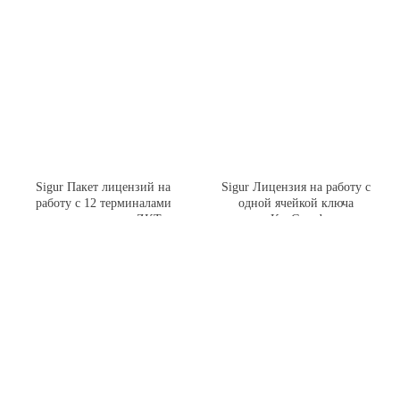
Sigur Пакет лицензий на
Sigur Лицензия на работу с
работу с 12 терминалами
одной ячейкой ключа
распознавания лиц ZKTeco
KeyGuard