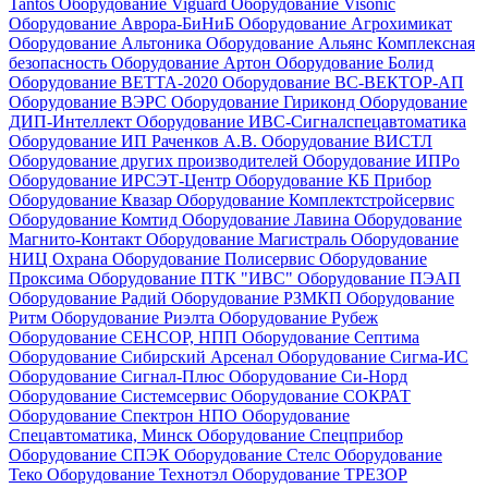
Tantos
Оборудование Viguard
Оборудование Visonic
Оборудование Аврора-БиНиБ
Оборудование Агрохимикат
Оборудование Альтоника
Оборудование Альянс Комплексная
безопасность
Оборудование Артон
Оборудование Болид
Оборудование ВЕТТА-2020
Оборудование ВС-ВЕКТОР-АП
Оборудование ВЭРС
Оборудование Гириконд
Оборудование
ДИП-Интеллект
Оборудование ИВС-Сигналспецавтоматика
Оборудование ИП Раченков А.В.
Оборудование ВИСТЛ
Оборудование других производителей
Оборудование ИПРо
Оборудование ИРСЭТ-Центр
Оборудование КБ Прибор
Оборудование Квазар
Оборудование Комплектстройсервис
Оборудование Комтид
Оборудование Лавина
Оборудование
Магнито-Контакт
Оборудование Магистраль
Оборудование
НИЦ Охрана
Оборудование Полисервис
Оборудование
Проксима
Оборудование ПТК "ИВС"
Оборудование ПЭАП
Оборудование Радий
Оборудование РЗМКП
Оборудование
Ритм
Оборудование Риэлта
Оборудование Рубеж
Оборудование СЕНСОР, НПП
Оборудование Септима
Оборудование Сибирский Арсенал
Оборудование Сигма-ИС
Оборудование Сигнал-Плюс
Оборудование Си-Норд
Оборудование Системсервис
Оборудование СОКРАТ
Оборудование Спектрон НПО
Оборудование
Спецавтоматика, Минск
Оборудование Спецприбор
Оборудование СПЭК
Оборудование Стелс
Оборудование
Теко
Оборудование Технотэл
Оборудование ТРЕЗОР