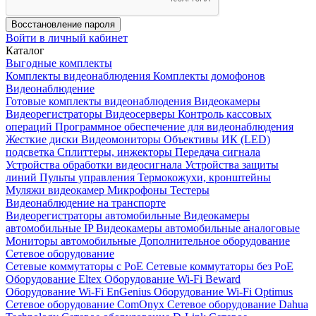
Восстановление пароля
Войти в личный кабинет
Каталог
Выгодные комплекты
Комплекты видеонаблюдения
Комплекты домофонов
Видеонаблюдение
Готовые комплекты видеонаблюдения
Видеокамеры
Видеорегистраторы
Видеосерверы
Контроль кассовых
операций
Программное обеспечение для видеонаблюдения
Жесткие диски
Видеомониторы
Объективы
ИК (LED)
подсветка
Сплиттеры, инжекторы
Передача сигнала
Устройства обработки видеосигнала
Устройства защиты
линий
Пульты управления
Термокожухи, кронштейны
Муляжи видеокамер
Микрофоны
Тестеры
Видеонаблюдение на транспорте
Видеорегистраторы автомобильные
Видеокамеры
автомобильные IP
Видеокамеры автомобильные аналоговые
Мониторы автомобильные
Дополнительное оборудование
Сетевое оборудование
Сетевые коммутаторы с РоЕ
Сетевые коммутаторы без РоЕ
Оборудование Eltex
Оборудование Wi-Fi Beward
Оборудование Wi-Fi EnGenius
Оборудование Wi-Fi Optimus
Сетевое оборудование ComOnyx
Сетевое оборудование Dahua