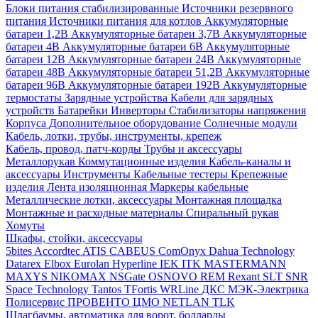
Блоки питания стабилизированные
Источники резервного
питания
Источники питания для котлов
Аккумуляторные
батареи 1,2В
Аккумуляторные батареи 3,7В
Аккумуляторные
батареи 4В
Аккумуляторные батареи 6В
Аккумуляторные
батареи 12В
Аккумуляторные батареи 24В
Аккумуляторные
батареи 48В
Аккумуляторные батареи 51,2В
Аккумуляторные
батареи 96В
Аккумуляторные батареи 192В
Аккумуляторные
термостаты
Зарядные устройства
Кабели для зарядных
устройств
Батарейки
Инверторы
Стабилизаторы напряжения
Корпуса
Дополнительное оборудование
Солнечные модули
Кабель, лотки, трубы, инструменты, крепеж
Кабель, провод, патч-корды
Трубы и аксессуары
Металлорукав
Коммутационные изделия
Кабель-каналы и
аксессуары
Инструменты
Кабельные тестеры
Крепежные
изделия
Лента изоляционная
Маркеры кабельные
Металлические лотки, аксессуары
Монтажная площадка
Монтажные и расходные материалы
Спиральный рукав
Хомуты
Шкафы, стойки, аксессуары
5bites
Accordtec
ATIS
CABEUS
ComOnyx
Dahua Technology
Datarex
Elbox
Eurolan
Hyperline
IEK
ITK
MASTERMANN
MAXYS
NIKOMAX
NSGate
OSNOVO
REM
Rexant
SLT
SNR
Space Technology
Tantos
TFortis
WRLine
ДКС
МЭК-Электрика
Полисервис
ПРОВЕНТО
ЦМО
NETLAN
TLK
Шлагбаумы, автоматика для ворот, болларды