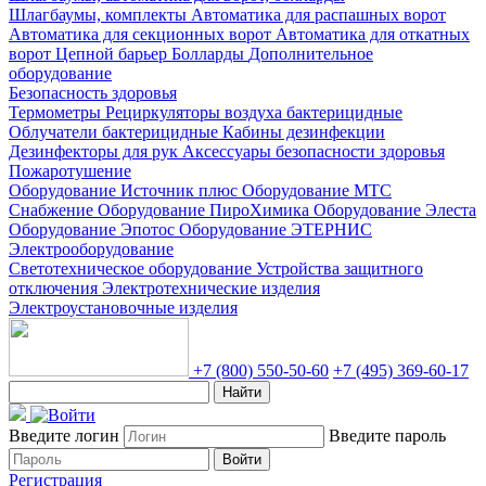
Шлагбаумы, комплекты
Автоматика для распашных ворот
Автоматика для секционных ворот
Автоматика для откатных
ворот
Цепной барьер
Болларды
Дополнительное
оборудование
Безопасность здоровья
Термометры
Рециркуляторы воздуха бактерицидные
Облучатели бактерицидные
Кабины дезинфекции
Дезинфекторы для рук
Аксессуары безопасности здоровья
Пожаротушение
Оборудование Источник плюс
Оборудование МТС
Снабжение
Оборудование ПироХимика
Оборудование Элеста
Оборудование Эпотос
Оборудование ЭТЕРНИС
Электрооборудование
Светотехническое оборудование
Устройства защитного
отключения
Электротехнические изделия
Электроустановочные изделия
+7 (800) 550-50-60
+7 (495) 369-60-17
Найти
Введите логин
Введите пароль
Войти
Регистрация