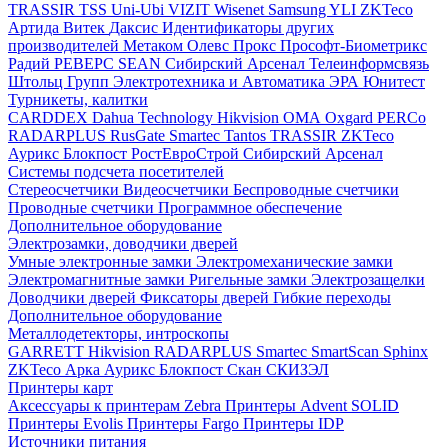
TRASSIR
TSS
Uni-Ubi
VIZIT
Wisenet Samsung
YLI
ZKTeco
Артида
Витек
Даксис
Идентификаторы других
производителей
Метаком
Олевс
Прокс
Прософт-Биометрикс
Радий
РЕВЕРС
SEAN
Сибирский Арсенал
Телеинформсвязь
Штольц Групп
Электротехника и Автоматика
ЭРА
Юнитест
Турникеты, калитки
CARDDEX
Dahua Technology
Hikvision
ОМА
Oxgard
PERCo
RADARPLUS
RusGate
Smartec
Tantos
TRASSIR
ZKTeco
Аурикс
Блокпост
РостЕвроСтрой
Сибирский Арсенал
Системы подсчета посетителей
Стереосчетчики
Видеосчетчики
Беспроводные счетчики
Проводные счетчики
Программное обеспечение
Дополнительное оборудование
Электрозамки, доводчики дверей
Умные электронные замки
Электромеханические замки
Электромагнитные замки
Ригельные замки
Электрозащелки
Доводчики дверей
Фиксаторы дверей
Гибкие переходы
Дополнительное оборудование
Металлодетекторы, интроскопы
GARRETT
Hikvision
RADARPLUS
Smartec
SmartScan
Sphinx
ZKTeco
Арка
Аурикс
Блокпост
Скан
СКИЗЭЛ
Принтеры карт
Аксессуары к принтерам Zebra
Принтеры Advent SOLID
Принтеры Evolis
Принтеры Fargo
Принтеры IDP
Источники питания