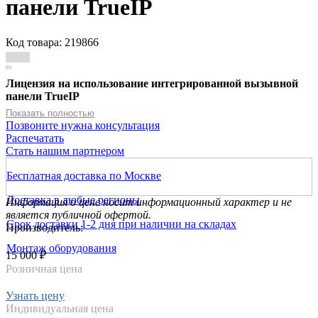
панели TrueIP
Код товара: 219866
(0)
Лицензия на использование интегрированной вызывной
панели TrueIP
Показать полностью
Позвоните нужна консультация
Распечатать
Стать нашим партнером
Бесплатная доставка по Москве
Доставка в любые регионы
Информация о цене носит информационный характер и не
является публичной офертой.
Срок доставки 1-2 дня при наличии на складах
Производитель:
Монтаж оборудования
15 000 ₽
Розничная цена
Узнать цену
Индивидуальная цена