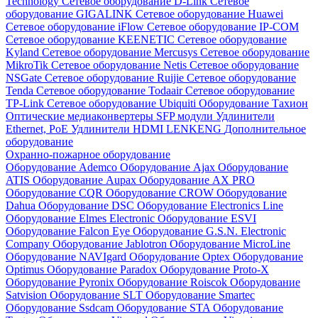
Technology
Сетевое оборудование D-Link
Сетевое
оборудование GIGALINK
Сетевое оборудование Huawei
Сетевое оборудование iFlow
Сетевое оборудование IP-COM
Сетевое оборудование KEENETIC
Сетевое оборудование
Kyland
Сетевое оборудование Mercusys
Сетевое оборудование
MikroTik
Сетевое оборудование Netis
Сетевое оборудование
NSGate
Сетевое оборудование Ruijie
Сетевое оборудование
Tenda
Сетевое оборудование Todaair
Сетевое оборудование
TP-Link
Сетевое оборудование Ubiquiti
Оборудование Тахион
Оптические медиаконвертеры
SFP модули
Удлинители
Ethernet, PoE
Удлинители HDMI LENKENG
Дополнительное
оборудование
Охранно-пожарное оборудование
Оборудование Ademco
Оборудование Ajax
Оборудование
ATIS
Оборудование Aupax
Оборудование AX PRO
Оборудование CQR
Оборудование CROW
Оборудование
Dahua
Оборудование DSC
Оборудование Electronics Line
Оборудование Elmes Electronic
Оборудование ESVI
Оборудование Falcon Eye
Оборудование G.S.N. Electronic
Company
Оборудование Jablotron
Оборудование MicroLine
Оборудование NAVIgard
Оборудование Optex
Оборудование
Optimus
Оборудование Paradox
Оборудование Proto-X
Оборудование Pyronix
Оборудование Roiscok
Оборудование
Satvision
Оборудование SLT
Оборудование Smartec
Оборудование Ssdcam
Оборудование STA
Оборудование