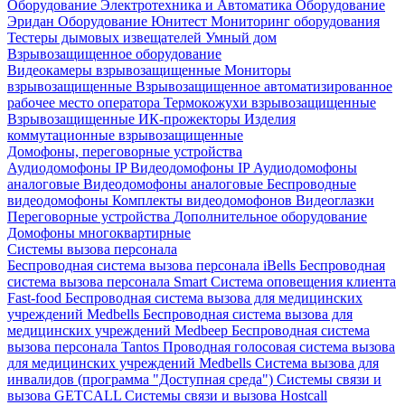
Оборудование Электротехника и Автоматика
Оборудование
Эридан
Оборудование Юнитест
Мониторинг оборудования
Тестеры дымовых извещателей
Умный дом
Взрывозащищенное оборудование
Видеокамеры взрывозащищенные
Мониторы
взрывозащищенные
Взрывозащищенное автоматизированное
рабочее место оператора
Термокожухи взрывозащищенные
Взрывозащищенные ИК-прожекторы
Изделия
коммутационные взрывозащищенные
Домофоны, переговорные устройства
Аудиодомофоны IP
Видеодомофоны IP
Аудиодомофоны
аналоговые
Видеодомофоны аналоговые
Беспроводные
видеодомофоны
Комплекты видеодомофонов
Видеоглазки
Переговорные устройства
Дополнительное оборудование
Домофоны многоквартирные
Системы вызова персонала
Беспроводная система вызова персонала iBells
Беспроводная
система вызова персонала Smart
Система оповещения клиента
Fast-food
Беспроводная система вызова для медицинских
учреждений Medbells
Беспроводная система вызова для
медицинских учреждений Medbeep
Беспроводная система
вызова персонала Tantos
Проводная голосовая система вызова
для медицинских учреждений Medbells
Система вызова для
инвалидов (программа "Доступная среда")
Системы связи и
вызова GETCALL
Системы связи и вызова Hostcall