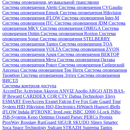
Системы оповещения, музыкальной трансляции
Система оповещения Alerto
Система оповещения CVGaudio
Система оповещения Emsok
Система оповещения Hikvision
Система оповещения iFLOW
Система оповещения Inter-M
Система оповещения ITC
Система оповещения JDM
Система
оповещения MKV
Система оповещения OMEGA
Система
оповещения Optim
Система оповещения Roxton
Система
оповещения Sonar
Система оповещения STELBERRY
Система оповещения Tantos
Система оповещения TOA
Система оповещения VOLTA
Система оповещения ZVON
Система оповещения Ария
Система оповещения ВЕКТОР
Система оповещения Мета
Система оповещения Октава
Система оповещения Рокот
Система оповещения Сибирский
Арсенал
Система оповещения Три Нити
Система оповещения
Тромбон
Система оповещения Элтех
Система оповещения
ВИСТЛ
Системы контроля доступа
AccordTec
Activision
Akuvox
ANVIZ
Apollo
ARGO
ATIS
BAS-
IP
Beward
CARDDEX
CQR
CTV
Dahua Technology
Elsys
ESMART
EverAccess
Exsnet
Falcon Eye
Fox
Gate
Guard Tour
System
HID
Hikvision
HiQ-Electronics
HiWatch
Huawei
iBells
iFLOW
Indala
IPTRONIC
IronLogic
ISBC
J2000
J-Lock
JSBo
JSB-Systems
Keno
Optimus
Oxgard
Parsec
PERCo
Promix
ProxWay
Rosslare
RusGuard
SIGUR
SKUDO
Slinex
Smartec
Soca
Space Technology
Ssdcam
STRAZH
Suprema
Tantos