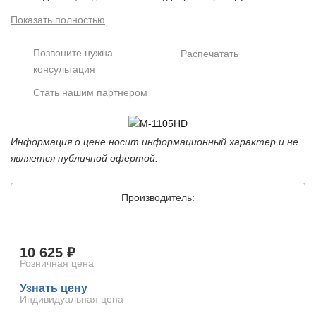
или к любой IP камере, имеющей аудиовход, сигнал/
Показать полностью
шум 75 дБ, дальность до 3 метров, 5...16 В, 25 мА,
0°...+50°C, 55х34х6.5 мм
Позвоните нужна
Распечатать
консультация
Стать нашим партнером
Информация о цене носит информационный характер и не
является публичной офертой.
Производитель:
10 625 ₽
Розничная цена
Узнать цену
Индивидуальная цена