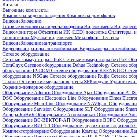
Каталог
Выгодные комплекты
Комплекты видеонаблюдения
Комплекты домофонов
Видеонаблюдение
Готовые комплекты видеонаблюдения
Видеокамеры
Видеореги
Видеомониторы
Объективы
ИК (LED) подсветка
Сплиттеры, 
кронштейны
Муляжи видеокамер
Микрофоны
Тестеры
Видеонаблюдение на транспорте
Видеорегистраторы автомобильные
Видеокамеры автомобильн
Сетевое оборудование
Сетевые коммутаторы с РоЕ
Сетевые коммутаторы без РоЕ
Обо
ComOnyx
Сетевое оборудование Dahua Technology
Сетевое обо
оборудование IP-COM
Сетевое оборудование KEENETIC
Сетев
оборудование NSGate
Сетевое оборудование Ruijie
Сетевое обо
Тахион
Оптические медиаконвертеры
SFP модули
Удлинители 
Охранно-пожарное оборудование
Оборудование Ademco
Оборудование Ajax
Оборудование ATIS
DSC
Оборудование Electronics Line
Оборудование Elmes Electro
Оборудование MicroLine
Оборудование NAVIgard
Оборудовани
Оборудование Satvision
Оборудование SLT
Оборудование Smar
Аврора-БиНиБ
Оборудование Агрохимикат
Оборудование Аль
Оборудование ВС-ВЕКТОР-АП
Оборудование ВЭРС
Оборудо
Оборудование ВИСТЛ
Оборудование других производителей
О
Комплектстройсервис
Оборудование Комтид
Оборудование Ла
Оборудование Проксима
Оборудование ПТК "ИВС"
Оборудо