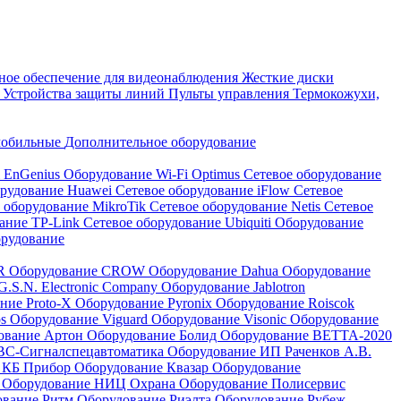
ое обеспечение для видеонаблюдения
Жесткие диски
а
Устройства защиты линий
Пульты управления
Термокожухи,
мобильные
Дополнительное оборудование
i EnGenius
Оборудование Wi-Fi Optimus
Сетевое оборудование
орудование Huawei
Сетевое оборудование iFlow
Сетевое
 оборудование MikroTik
Сетевое оборудование Netis
Сетевое
вание TP-Link
Сетевое оборудование Ubiquiti
Оборудование
орудование
QR
Оборудование CROW
Оборудование Dahua
Оборудование
.S.N. Electronic Company
Оборудование Jablotron
ние Proto-X
Оборудование Pyronix
Оборудование Roiscok
os
Оборудование Viguard
Оборудование Visonic
Оборудование
ование Артон
Оборудование Болид
Оборудование ВЕТТА-2020
ВС-Сигналспецавтоматика
Оборудование ИП Раченков А.В.
 КБ Прибор
Оборудование Квазар
Оборудование
ь
Оборудование НИЦ Охрана
Оборудование Полисервис
ование Ритм
Оборудование Риэлта
Оборудование Рубеж