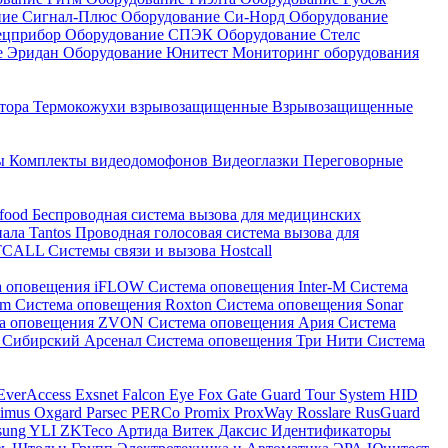
ние Сигнал-Плюс
Оборудование Си-Норд
Оборудование
ецприбор
Оборудование СПЭК
Оборудование Стелс
е Эридан
Оборудование Юнитест
Мониторинг оборудования
атора
Термокожухи взрывозащищенные
Взрывозащищенные
ны
Комплекты видеодомофонов
Видеоглазки
Переговорные
-food
Беспроводная система вызова для медицинских
нала Tantos
Проводная голосовая система вызова для
ETCALL
Системы связи и вызова Hostcall
а оповещения iFLOW
Система оповещения Inter-M
Система
im
Система оповещения Roxton
Система оповещения Sonar
ма оповещения ZVON
Система оповещения Ария
Система
 Сибирский Арсенал
Система оповещения Три Нити
Система
EverAccess
Exsnet
Falcon Eye
Fox
Gate
Guard Tour System
HID
timus
Oxgard
Parsec
PERCo
Promix
ProxWay
Rosslare
RusGuard
sung
YLI
ZKTeco
Артида
Витек
Даксис
Идентификаторы