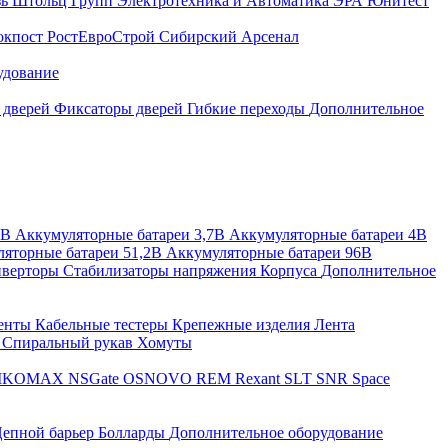
зь
Штольц Групп
Электротехника и Автоматика
ЭРА
Юнитест
окпост
РостЕвроСтрой
Сибирский Арсенал
удование
 дверей
Фиксаторы дверей
Гибкие переходы
Дополнительное
2В
Аккумуляторные батареи 3,7В
Аккумуляторные батареи 4В
яторные батареи 51,2В
Аккумуляторные батареи 96В
верторы
Стабилизаторы напряжения
Корпуса
Дополнительное
енты
Кабельные тестеры
Крепежные изделия
Лента
ы
Спиральный рукав
Хомуты
IKOMAX
NSGate
OSNOVO
REM
Rexant
SLT
SNR
Space
епной барьер
Болларды
Дополнительное оборудование