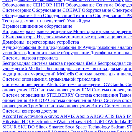
Оборудование СЕНСОР, НПП
Оборудование Септима
Оборудо
Системсервис
Оборудование СОКРАТ
Оборудование Спектр
Оборудование Теко
Оборудование Технотэл
Оборудование ТР
Тестеры дымовых извещателей
Умный дом
Взрывозащищенное оборудование
Видеокамеры взрывозащищенные
Мониторы взрывозащищен
ИК-прожекторы
Изделия коммутационные взрывозащищенные
Домофоны, переговорные устройства
Аудиодомофоны IP
Видеодомофоны IP
Аудиодомофоны анало
устройства
Дополнительное оборудование
Домофоны многокв
Системы вызова персонала
Беспроводная система вызова персонала iBells
Беспроводная си
учреждений Medbells
Беспроводная система вызова для медиц
медицинских учреждений Medbells
Система вызова для инвали
Системы оповещения, музыкальной трансляции
Система оповещения Alerto
Система оповещения CVGaudio
Си
оповещения ITC
Система оповещения JDM
Система оповеще
Система оповещения STELBERRY
Система оповещения Tanto
оповещения ВЕКТОР
Система оповещения Мета
Система опо
оповещения Тромбон
Система оповещения Элтех
Система оп
Системы контроля доступа
AccordTec
Activision
Akuvox
ANVIZ
Apollo
ARGO
ATIS
BAS-IP
Hikvision
HiQ-Electronics
HiWatch
Huawei
iBells
iFLOW
Indala
I
SIGUR
SKUDO
Slinex
Smartec
Soca
Space Technology
Ssdcam
S