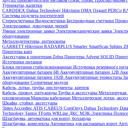
других производителей
Метаком
Олевс
Прокс
Прософт-Биоме
Турникеты, калитки
CARDDEX
Dahua Technology
Hikvision
ОМА
Oxgard
PERCo
R
Системы подсчета посетителей
Стереосчетчики
Видеосчетчики
Беспроводные счетчики
Прово
Электрозамки, доводчики дверей
Умные электронные замки
Электромеханические замки
Электр
оборудование
Металлодетекторы, интроскопы
GARRETT
Hikvision
RADARPLUS
Smartec
SmartScan
Sphinx
Z
Принтеры карт
Аксессуары к принтерам Zebra
Принтеры Advent SOLID
Принт
Источники питания
Блоки питания стабилизированные
Источники резервного пит
Аккумуляторные батареи 6В
Аккумуляторные батареи 12В
Акк
Аккумуляторные батареи 192В
Аккумуляторные термостаты
За
оборудование
Солнечные модули
Кабель, лотки, трубы, инструменты, крепеж
Кабель, провод, патч-корды
Трубы и аксессуары
Металлорукав
изоляционная
Маркеры кабельные
Металлические лотки, аксе
Шкафы, стойки, аксессуары
5bites
Accordtec
ATIS
CABEUS
ComOnyx
Dahua Technology
Dat
Technology
Tantos
TFortis
WRLine
ДКС
МЭК-Электрика
Полис
Шлагбаумы, автоматика для ворот, болларды
Шлагбаумы, комплекты
Автоматика для распашных ворот
Авто