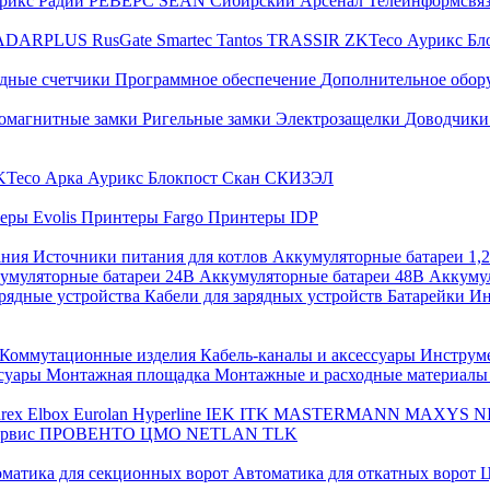
трикс
Радий
РЕВЕРС
SEAN
Сибирский Арсенал
Телеинформсвя
ADARPLUS
RusGate
Smartec
Tantos
TRASSIR
ZKTeco
Аурикс
Бл
дные счетчики
Программное обеспечение
Дополнительное обор
омагнитные замки
Ригельные замки
Электрозащелки
Доводчики
KTeco
Арка
Аурикс
Блокпост
Скан
СКИЗЭЛ
еры Evolis
Принтеры Fargo
Принтеры IDP
ания
Источники питания для котлов
Аккумуляторные батареи 1,
умуляторные батареи 24В
Аккумуляторные батареи 48В
Аккумул
рядные устройства
Кабели для зарядных устройств
Батарейки
Ин
Коммутационные изделия
Кабель-каналы и аксессуары
Инструм
ссуары
Монтажная площадка
Монтажные и расходные материал
arex
Elbox
Eurolan
Hyperline
IEK
ITK
MASTERMANN
MAXYS
N
ервис
ПРОВЕНТО
ЦМО
NETLAN
TLK
матика для секционных ворот
Автоматика для откатных ворот
Ц