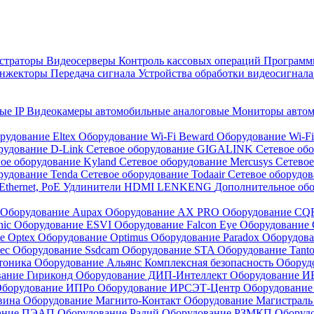
страторы
Видеосерверы
Контроль кассовых операций
Программн
инжекторы
Передача сигнала
Устройства обработки видеосигнал
ые IP
Видеокамеры автомобильные аналоговые
Мониторы авто
рудование Eltex
Оборудование Wi-Fi Beward
Оборудование Wi-F
рудование D-Link
Сетевое оборудование GIGALINK
Сетевое об
ое оборудование Kyland
Сетевое оборудование Mercusys
Сетевое
рудование Tenda
Сетевое оборудование Todaair
Сетевое оборудо
Ethernet, PoE
Удлинители HDMI LENKENG
Дополнительное об
Оборудование Aupax
Оборудование AX PRO
Оборудование C
nic
Оборудование ESVI
Оборудование Falcon Eye
Оборудование G
е Optex
Оборудование Optimus
Оборудование Paradox
Оборудова
tec
Оборудование Ssdcam
Оборудование STA
Оборудование Tant
тоника
Оборудование Альянс Комплексная безопасность
Оборуд
вание Гириконд
Оборудование ДИП-Интеллект
Оборудование И
борудование ИПРо
Оборудование ИРСЭТ-Центр
Оборудование
вина
Оборудование Магнито-Контакт
Оборудование Магистрал
вание ПЭАП
Оборудование Радий
Оборудование РЗМКП
Оборуд