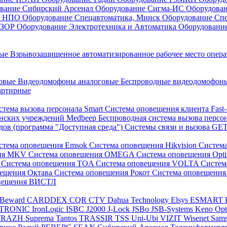
вание Сибирский Арсенал
Оборудование Сигма-ИС
Оборудова
он НПО
Оборудование Спецавтоматика, Минск
Оборудование Сп
ЕЗОР
Оборудование Электротехника и Автоматика
Оборудовани
ные
Взрывозащищенное автоматизированное рабочее место опер
говые
Видеодомофоны аналоговые
Беспроводные видеодомофо
артирные
стема вызова персонала Smart
Система оповещения клиента Fast
инских учреждений Medbeep
Беспроводная система вызова персо
дов (программа "Доступная среда")
Системы связи и вызова G
стема оповещения Emsok
Система оповещения Hikvision
Систем
ния MKV
Система оповещения OMEGA
Система оповещения Opt
s
Система оповещения TOA
Система оповещения VOLTA
Систе
вещения Октава
Система оповещения Рокот
Система оповещения
овещения ВИСТЛ
Beward
CARDDEX
CQR
CTV
Dahua Technology
Elsys
ESMART
PTRONIC
IronLogic
ISBC
J2000
J-Lock
JSBo
JSB-Systems
Keno
Op
TRAZH
Suprema
Tantos
TRASSIR
TSS
Uni-Ubi
VIZIT
Wisenet Sam