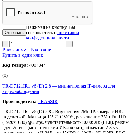
Нажимая на кнопку, Вы
соглашаетесь с
политикой
конфеденциальности
-
+
В корзину
✓ В корзине
Купить в один клик
Код товара:
4004344
(0)
TR-D7121IR1 v6 (D) 2.8 — миниатюрная IP‑камера для
видеонаблюдения
Производитель:
TRASSIR
TR-D7121IR1 v6 (D) 2.8 - Внутренняя 2Мп IP-камера с ИК-
подсветкой. Матрица 1/2.7" CMOS, разрешение 2Мп FullHD
(1920х1080) @25fps, чувствительность: 0.005Лк (F1.8), режим
"день/ночь" (механический ИК-фильтр), объектив 2.8 мм,
поддержка кодека H.265+, real WDR (120dB), 3D-DNR, BLC,