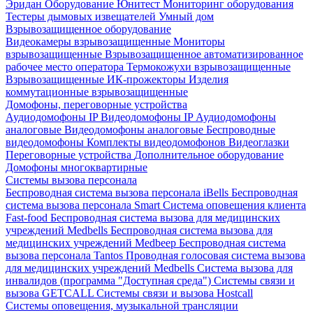
Эридан
Оборудование Юнитест
Мониторинг оборудования
Тестеры дымовых извещателей
Умный дом
Взрывозащищенное оборудование
Видеокамеры взрывозащищенные
Мониторы
взрывозащищенные
Взрывозащищенное автоматизированное
рабочее место оператора
Термокожухи взрывозащищенные
Взрывозащищенные ИК-прожекторы
Изделия
коммутационные взрывозащищенные
Домофоны, переговорные устройства
Аудиодомофоны IP
Видеодомофоны IP
Аудиодомофоны
аналоговые
Видеодомофоны аналоговые
Беспроводные
видеодомофоны
Комплекты видеодомофонов
Видеоглазки
Переговорные устройства
Дополнительное оборудование
Домофоны многоквартирные
Системы вызова персонала
Беспроводная система вызова персонала iBells
Беспроводная
система вызова персонала Smart
Система оповещения клиента
Fast-food
Беспроводная система вызова для медицинских
учреждений Medbells
Беспроводная система вызова для
медицинских учреждений Medbeep
Беспроводная система
вызова персонала Tantos
Проводная голосовая система вызова
для медицинских учреждений Medbells
Система вызова для
инвалидов (программа "Доступная среда")
Системы связи и
вызова GETCALL
Системы связи и вызова Hostcall
Системы оповещения, музыкальной трансляции