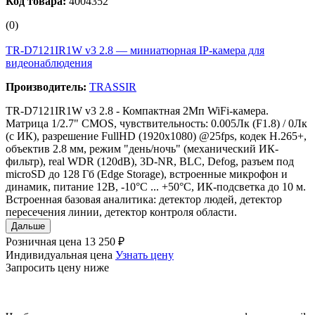
Код товара:
4004352
(0)
TR-D7121IR1W v3 2.8 — миниатюрная IP‑камера для
видеонаблюдения
Производитель:
TRASSIR
TR-D7121IR1W v3 2.8 - Компактная 2Мп WiFi-камера.
Матрица 1/2.7" CMOS, чувствительность: 0.005Лк (F1.8) / 0Лк
(с ИК), разрешение FullHD (1920x1080) @25fps, кодек H.265+,
объектив 2.8 мм, режим "день/ночь" (механический ИК-
фильтр), real WDR (120dB), 3D-NR, BLC, Defog, разъем под
microSD до 128 Гб (Edge Storage), встроенные микрофон и
динамик, питание 12В, -10°C ... +50°C, ИК-подсветка до 10 м.
Встроенная базовая аналитика: детектор людей, детектор
пересечения линии, детектор контроля области.
Дальше
Розничная цена
13 250 ₽
Индивидуальная цена
Узнать цену
Запросить цену ниже