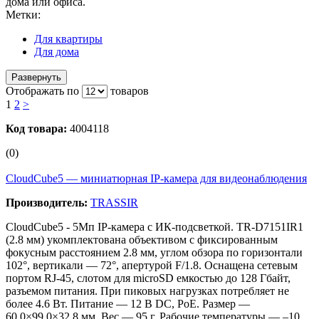
дома или офиса.
Метки:
Для квартиры
Для дома
Развернуть
Отображать по
товаров
1
2
>
Код товара:
4004118
(0)
CloudCube5 — миниатюрная IP‑камера для видеонаблюдения
Производитель:
TRASSIR
CloudCube5 - 5Мп IP-камера с ИК-подсветкой. TR-D7151IR1
(2.8 мм) укомплектована объективом с фиксированным
фокусным расстоянием 2.8 мм, углом обзора по горизонтали
102°, вертикали — 72°, апертурой F/1.8. Оснащена сетевым
портом RJ-45, слотом для microSD емкостью до 128 Гбайт,
разъемом питания. При пиковых нагрузках потребляет не
более 4.6 Вт. Питание — 12 В DC, PoE. Размер —
60.0×99.0×32.8 мм. Вес — 95 г. Рабочие температуры — –10