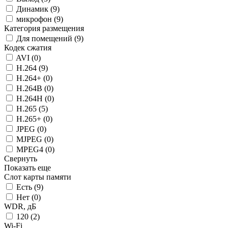
Динамик (
9
)
микрофон (
9
)
Категория размещения
Для помещений (
9
)
Кодек сжатия
AVI (
0
)
H.264 (
9
)
H.264+ (
0
)
H.264B (
0
)
H.264H (
0
)
H.265 (
5
)
H.265+ (
0
)
JPEG (
0
)
MJPEG (
0
)
MPEG4 (
0
)
Свернуть
Показать еще
Слот карты памяти
Есть (
9
)
Нет (
0
)
WDR, дБ
120 (
2
)
Wi-Fi