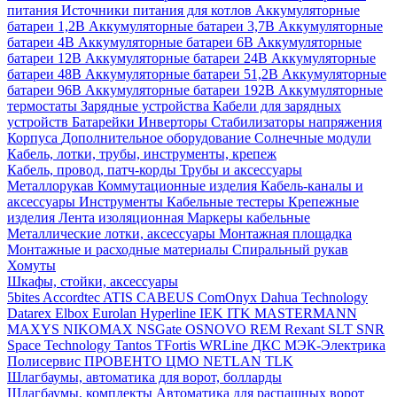
питания
Источники питания для котлов
Аккумуляторные
батареи 1,2В
Аккумуляторные батареи 3,7В
Аккумуляторные
батареи 4В
Аккумуляторные батареи 6В
Аккумуляторные
батареи 12В
Аккумуляторные батареи 24В
Аккумуляторные
батареи 48В
Аккумуляторные батареи 51,2В
Аккумуляторные
батареи 96В
Аккумуляторные батареи 192В
Аккумуляторные
термостаты
Зарядные устройства
Кабели для зарядных
устройств
Батарейки
Инверторы
Стабилизаторы напряжения
Корпуса
Дополнительное оборудование
Солнечные модули
Кабель, лотки, трубы, инструменты, крепеж
Кабель, провод, патч-корды
Трубы и аксессуары
Металлорукав
Коммутационные изделия
Кабель-каналы и
аксессуары
Инструменты
Кабельные тестеры
Крепежные
изделия
Лента изоляционная
Маркеры кабельные
Металлические лотки, аксессуары
Монтажная площадка
Монтажные и расходные материалы
Спиральный рукав
Хомуты
Шкафы, стойки, аксессуары
5bites
Accordtec
ATIS
CABEUS
ComOnyx
Dahua Technology
Datarex
Elbox
Eurolan
Hyperline
IEK
ITK
MASTERMANN
MAXYS
NIKOMAX
NSGate
OSNOVO
REM
Rexant
SLT
SNR
Space Technology
Tantos
TFortis
WRLine
ДКС
МЭК-Электрика
Полисервис
ПРОВЕНТО
ЦМО
NETLAN
TLK
Шлагбаумы, автоматика для ворот, болларды
Шлагбаумы, комплекты
Автоматика для распашных ворот