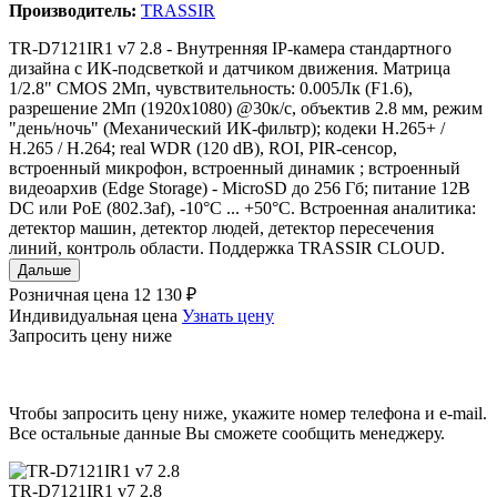
Производитель:
TRASSIR
TR-D7121IR1 v7 2.8 - Внутренняя IP-камера стандартного
дизайна с ИК-подсветкой и датчиком движения. Матрица
1/2.8" CMOS 2Мп, чувствительность: 0.005Лк (F1.6),
разрешение 2Мп (1920x1080) @30к/с, объектив 2.8 мм, режим
"день/ночь" (Механический ИК-фильтр); кодеки Н.265+ /
Н.265 / H.264; real WDR (120 dB), ROI, PIR-сенсор,
встроенный микрофон, встроенный динамик ; встроенный
видеоархив (Edge Storage) - MicroSD до 256 Гб; питание 12В
DC или PoE (802.3af), -10°C ... +50°C. Встроенная аналитика:
детектор машин, детектор людей, детектор пересечения
линий, контроль области. Поддержка TRASSIR CLOUD.
Дальше
Розничная цена
12 130 ₽
Индивидуальная цена
Узнать цену
Запросить цену ниже
Чтобы запросить цену ниже, укажите номер телефона и e-mail.
Все остальные данные Вы сможете сообщить менеджеру.
TR-D7121IR1 v7 2.8