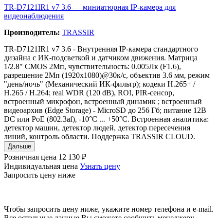
TR-D7121IR1 v7 3.6 — миниатюрная IP‑камера для
видеонаблюдения
Производитель:
TRASSIR
TR-D7121IR1 v7 3.6 - Внутренняя IP-камера стандартного
дизайна с ИК-подсветкой и датчиком движения. Матрица
1/2.8" CMOS 2Мп, чувствительность: 0.005Лк (F1.6),
разрешение 2Мп (1920x1080)@30к/с, объектив 3.6 мм, режим
"день/ночь" (Механический ИК-фильтр); кодеки Н.265+ /
Н.265 / H.264; real WDR (120 dB), ROI, PIR-сенсор,
встроенный микрофон, встроенный динамик ; встроенный
видеоархив (Edge Storage) - MicroSD до 256 Гб; питание 12В
DC или PoE (802.3af), -10°C ... +50°C. Встроенная аналитика:
детектор машин, детектор людей, детектор пересечения
линий, контроль области. Поддержка TRASSIR CLOUD.
Дальше
Розничная цена
12 130 ₽
Индивидуальная цена
Узнать цену
Запросить цену ниже
Чтобы запросить цену ниже, укажите номер телефона и e-mail.
Все остальные данные Вы сможете сообщить менеджеру.