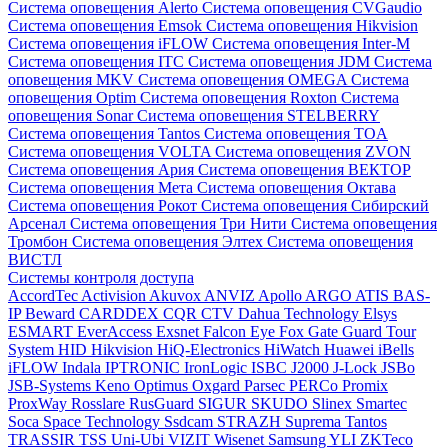
Система оповещения Alerto
Система оповещения CVGaudio
Система оповещения Emsok
Система оповещения Hikvision
Система оповещения iFLOW
Система оповещения Inter-M
Система оповещения ITC
Система оповещения JDM
Система
оповещения MKV
Система оповещения OMEGA
Система
оповещения Optim
Система оповещения Roxton
Система
оповещения Sonar
Система оповещения STELBERRY
Система оповещения Tantos
Система оповещения TOA
Система оповещения VOLTA
Система оповещения ZVON
Система оповещения Ария
Система оповещения ВЕКТОР
Система оповещения Мета
Система оповещения Октава
Система оповещения Рокот
Система оповещения Сибирский
Арсенал
Система оповещения Три Нити
Система оповещения
Тромбон
Система оповещения Элтех
Система оповещения
ВИСТЛ
Системы контроля доступа
AccordTec
Activision
Akuvox
ANVIZ
Apollo
ARGO
ATIS
BAS-
IP
Beward
CARDDEX
CQR
CTV
Dahua Technology
Elsys
ESMART
EverAccess
Exsnet
Falcon Eye
Fox
Gate
Guard Tour
System
HID
Hikvision
HiQ-Electronics
HiWatch
Huawei
iBells
iFLOW
Indala
IPTRONIC
IronLogic
ISBC
J2000
J-Lock
JSBo
JSB-Systems
Keno
Optimus
Oxgard
Parsec
PERCo
Promix
ProxWay
Rosslare
RusGuard
SIGUR
SKUDO
Slinex
Smartec
Soca
Space Technology
Ssdcam
STRAZH
Suprema
Tantos
TRASSIR
TSS
Uni-Ubi
VIZIT
Wisenet Samsung
YLI
ZKTeco