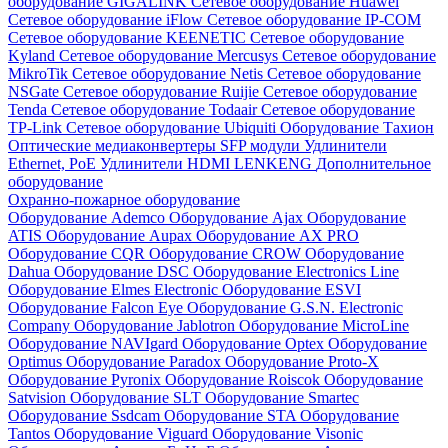
оборудование GIGALINK
Сетевое оборудование Huawei
Сетевое оборудование iFlow
Сетевое оборудование IP-COM
Сетевое оборудование KEENETIC
Сетевое оборудование
Kyland
Сетевое оборудование Mercusys
Сетевое оборудование
MikroTik
Сетевое оборудование Netis
Сетевое оборудование
NSGate
Сетевое оборудование Ruijie
Сетевое оборудование
Tenda
Сетевое оборудование Todaair
Сетевое оборудование
TP-Link
Сетевое оборудование Ubiquiti
Оборудование Тахион
Оптические медиаконвертеры
SFP модули
Удлинители
Ethernet, PoE
Удлинители HDMI LENKENG
Дополнительное
оборудование
Охранно-пожарное оборудование
Оборудование Ademco
Оборудование Ajax
Оборудование
ATIS
Оборудование Aupax
Оборудование AX PRO
Оборудование CQR
Оборудование CROW
Оборудование
Dahua
Оборудование DSC
Оборудование Electronics Line
Оборудование Elmes Electronic
Оборудование ESVI
Оборудование Falcon Eye
Оборудование G.S.N. Electronic
Company
Оборудование Jablotron
Оборудование MicroLine
Оборудование NAVIgard
Оборудование Optex
Оборудование
Optimus
Оборудование Paradox
Оборудование Proto-X
Оборудование Pyronix
Оборудование Roiscok
Оборудование
Satvision
Оборудование SLT
Оборудование Smartec
Оборудование Ssdcam
Оборудование STA
Оборудование
Tantos
Оборудование Viguard
Оборудование Visonic