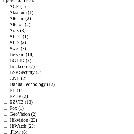
Производитель
ACE (
1
)
Aksilium (
1
)
AltCam (
2
)
Alteron (
2
)
Arax (
3
)
ATEC (
1
)
ATIS (
2
)
Axis (
7
)
Beward (
18
)
BOLID (
2
)
Brickcom (
7
)
BSP Security (
2
)
CNB (
2
)
Dahua Technology (
12
)
EL (
1
)
EZ-IP (
2
)
EZVIZ (
13
)
Fox (
1
)
GeoVision (
2
)
Hikvision (
23
)
HiWatch (
23
)
iFlow (
6
)