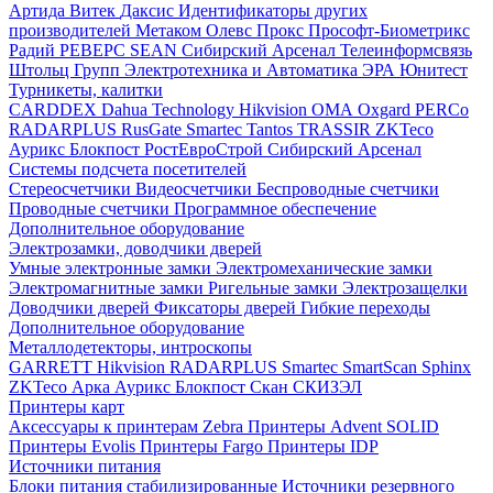
Артида
Витек
Даксис
Идентификаторы других
производителей
Метаком
Олевс
Прокс
Прософт-Биометрикс
Радий
РЕВЕРС
SEAN
Сибирский Арсенал
Телеинформсвязь
Штольц Групп
Электротехника и Автоматика
ЭРА
Юнитест
Турникеты, калитки
CARDDEX
Dahua Technology
Hikvision
ОМА
Oxgard
PERCo
RADARPLUS
RusGate
Smartec
Tantos
TRASSIR
ZKTeco
Аурикс
Блокпост
РостЕвроСтрой
Сибирский Арсенал
Системы подсчета посетителей
Стереосчетчики
Видеосчетчики
Беспроводные счетчики
Проводные счетчики
Программное обеспечение
Дополнительное оборудование
Электрозамки, доводчики дверей
Умные электронные замки
Электромеханические замки
Электромагнитные замки
Ригельные замки
Электрозащелки
Доводчики дверей
Фиксаторы дверей
Гибкие переходы
Дополнительное оборудование
Металлодетекторы, интроскопы
GARRETT
Hikvision
RADARPLUS
Smartec
SmartScan
Sphinx
ZKTeco
Арка
Аурикс
Блокпост
Скан
СКИЗЭЛ
Принтеры карт
Аксессуары к принтерам Zebra
Принтеры Advent SOLID
Принтеры Evolis
Принтеры Fargo
Принтеры IDP
Источники питания
Блоки питания стабилизированные
Источники резервного