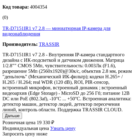
Код товара:
4004354
(0)
TR-D7151IR1 v7 2.8 — миниатюрная IP‑камера для
видеонаблюдения
Производитель:
TRASSIR
TR-D7151IR1 v7 2.8 - Внутренняя IP-камера стандартного
дизайна с ИК-подсветкой и датчиком движения. Матрица
1/2.8"" CMOS 5Мп, чувствительность: 0.003Лк (F1.6),
разрешение 5Мп (2560x1920)@30к/с, объектив 2.8 мм, режим
"день/ночь" (Механический ИК-фильтр); кодеки Н.265+ /
Н.265 / H.264; real WDR (120 dB), ROI, PIR-сенсор,
встроенный микрофон, встроенный динамик ; встроенный
видеоархив (Edge Storage) - MicroSD до 256 Гб; питание 12В
DC или PoE (802.3af), -10°C ... +50°C. Встроенная аналитика:
детектор машин, детектор людей, детектор пересечения
линий, контроль области. Поддержка TRASSIR CLOUD.
Дальше
Розничная цена
19 330 ₽
Индивидуальная цена
Узнать цену
Запросить цену ниже