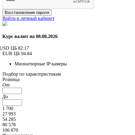
Восстановление пароля
Войти в личный кабинет
Курс валют на 08.08.2026
USD ЦБ
82.17
EUR ЦБ
94.84
Миниатюрные IP камеры
Подбор по характеристикам
Розница
От
До
1 700
27 993
54 285
80 578
106 870