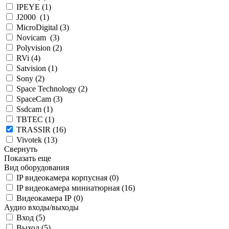
IPEYE (
1
)
J2000 (
1
)
MicroDigital (
3
)
Novicam (
3
)
Polyvision (
2
)
RVi (
4
)
Satvision (
1
)
Sony (
2
)
Space Technology (
2
)
SpaceCam (
3
)
Ssdcam (
1
)
TBTEC (
1
)
TRASSIR (
16
)
Vivotek (
13
)
Свернуть
Показать еще
Вид оборудования
IP видеокамера корпусная (
0
)
IP видеокамера миниатюрная (
16
)
Видеокамера IP (
0
)
Аудио входы/выходы
Вход (
5
)
Выход (
5
)