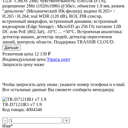
1/2.8" CMOS 2Мп, чувствительность: 0.005Лк (F1.6),
разрешение 2Мп (1920x1080) @30к/с, объектив 1.9 мм, режим
"день/ночь" (Механический ИК-фильтр); кодеки Н.265+ /
Н.265 / H.264; real WDR (120 dB), ROI, PIR-сенсор,
встроенный микрофон, встроенный динамик; встроенный
видеоархив (Edge Storage) - MicroSD до 256 Гб; питание 12В
DC или PoE (802.3af), -10°C ... +50°C. Встроенная аналитика:
детектор машин, детектор людей, детектор пересечения
линий, контроль области. Поддержка TRASSIR CLOUD.
Дальше
Розничная цена
12 130 ₽
Индивидуальная цена
Узнать цену
Запросить цену ниже
Чтобы запросить цену ниже, укажите номер телефона и e-mail.
Все остальные данные Вы сможете сообщить менеджеру.
TR-D7121IR1 v7 1.9
Код товара: 4004346
-
+
Имя
*