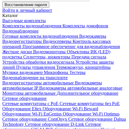
Восстановление пароля
Войти в личный кабинет
Каталог
Выгодные комплекты
Комплекты видеонаблюдения
Комплекты домофонов
Видеонаблюдение
Готовые комплекты видеонаблюдения
Видеокамеры
Видеорегистраторы
Видеосерверы
Контроль кассовых
операций
Программное обеспечение для видеонаблюдения
Жесткие диски
Видеомониторы
Объективы
ИК (LED)
подсветка
Сплиттеры, инжекторы
Передача сигнала
Устройства обработки видеосигнала
Устройства защиты
линий
Пульты управления
Термокожухи, кронштейны
Муляжи видеокамер
Микрофоны
Тестеры
Видеонаблюдение на транспорте
Видеорегистраторы автомобильные
Видеокамеры
автомобильные IP
Видеокамеры автомобильные аналоговые
Мониторы автомобильные
Дополнительное оборудование
Сетевое оборудование
Сетевые коммутаторы с РоЕ
Сетевые коммутаторы без РоЕ
Оборудование Eltex
Оборудование Wi-Fi Beward
Оборудование Wi-Fi EnGenius
Оборудование Wi-Fi Optimus
Сетевое оборудование ComOnyx
Сетевое оборудование Dahua
Technology
Сетевое оборудование D-Link
Сетевое