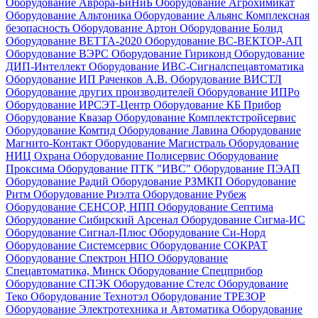
Оборудование Аврора-БиНиБ
Оборудование Агрохимикат
Оборудование Альтоника
Оборудование Альянс Комплексная
безопасность
Оборудование Артон
Оборудование Болид
Оборудование ВЕТТА-2020
Оборудование ВС-ВЕКТОР-АП
Оборудование ВЭРС
Оборудование Гириконд
Оборудование
ДИП-Интеллект
Оборудование ИВС-Сигналспецавтоматика
Оборудование ИП Раченков А.В.
Оборудование ВИСТЛ
Оборудование других производителей
Оборудование ИПРо
Оборудование ИРСЭТ-Центр
Оборудование КБ Прибор
Оборудование Квазар
Оборудование Комплектстройсервис
Оборудование Комтид
Оборудование Лавина
Оборудование
Магнито-Контакт
Оборудование Магистраль
Оборудование
НИЦ Охрана
Оборудование Полисервис
Оборудование
Проксима
Оборудование ПТК "ИВС"
Оборудование ПЭАП
Оборудование Радий
Оборудование РЗМКП
Оборудование
Ритм
Оборудование Риэлта
Оборудование Рубеж
Оборудование СЕНСОР, НПП
Оборудование Септима
Оборудование Сибирский Арсенал
Оборудование Сигма-ИС
Оборудование Сигнал-Плюс
Оборудование Си-Норд
Оборудование Системсервис
Оборудование СОКРАТ
Оборудование Спектрон НПО
Оборудование
Спецавтоматика, Минск
Оборудование Спецприбор
Оборудование СПЭК
Оборудование Стелс
Оборудование
Теко
Оборудование Технотэл
Оборудование ТРЕЗОР
Оборудование Электротехника и Автоматика
Оборудование