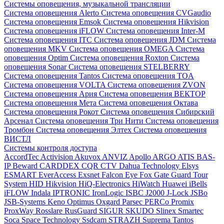
Системы оповещения, музыкальной трансляции
Система оповещения Alerto
Система оповещения CVGaudio
Система оповещения Emsok
Система оповещения Hikvision
Система оповещения iFLOW
Система оповещения Inter-M
Система оповещения ITC
Система оповещения JDM
Система
оповещения MKV
Система оповещения OMEGA
Система
оповещения Optim
Система оповещения Roxton
Система
оповещения Sonar
Система оповещения STELBERRY
Система оповещения Tantos
Система оповещения TOA
Система оповещения VOLTA
Система оповещения ZVON
Система оповещения Ария
Система оповещения ВЕКТОР
Система оповещения Мета
Система оповещения Октава
Система оповещения Рокот
Система оповещения Сибирский
Арсенал
Система оповещения Три Нити
Система оповещения
Тромбон
Система оповещения Элтех
Система оповещения
ВИСТЛ
Системы контроля доступа
AccordTec
Activision
Akuvox
ANVIZ
Apollo
ARGO
ATIS
BAS-
IP
Beward
CARDDEX
CQR
CTV
Dahua Technology
Elsys
ESMART
EverAccess
Exsnet
Falcon Eye
Fox
Gate
Guard Tour
System
HID
Hikvision
HiQ-Electronics
HiWatch
Huawei
iBells
iFLOW
Indala
IPTRONIC
IronLogic
ISBC
J2000
J-Lock
JSBo
JSB-Systems
Keno
Optimus
Oxgard
Parsec
PERCo
Promix
ProxWay
Rosslare
RusGuard
SIGUR
SKUDO
Slinex
Smartec
Soca
Space Technology
Ssdcam
STRAZH
Suprema
Tantos