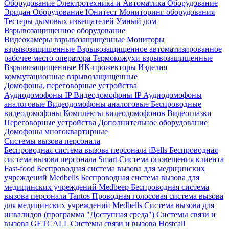
Оборудование Электротехника и Автоматика
Оборудование
Эридан
Оборудование Юнитест
Мониторинг оборудования
Тестеры дымовых извещателей
Умный дом
Взрывозащищенное оборудование
Видеокамеры взрывозащищенные
Мониторы
взрывозащищенные
Взрывозащищенное автоматизированное
рабочее место оператора
Термокожухи взрывозащищенные
Взрывозащищенные ИК-прожекторы
Изделия
коммутационные взрывозащищенные
Домофоны, переговорные устройства
Аудиодомофоны IP
Видеодомофоны IP
Аудиодомофоны
аналоговые
Видеодомофоны аналоговые
Беспроводные
видеодомофоны
Комплекты видеодомофонов
Видеоглазки
Переговорные устройства
Дополнительное оборудование
Домофоны многоквартирные
Системы вызова персонала
Беспроводная система вызова персонала iBells
Беспроводная
система вызова персонала Smart
Система оповещения клиента
Fast-food
Беспроводная система вызова для медицинских
учреждений Medbells
Беспроводная система вызова для
медицинских учреждений Medbeep
Беспроводная система
вызова персонала Tantos
Проводная голосовая система вызова
для медицинских учреждений Medbells
Система вызова для
инвалидов (программа "Доступная среда")
Системы связи и
вызова GETCALL
Системы связи и вызова Hostcall