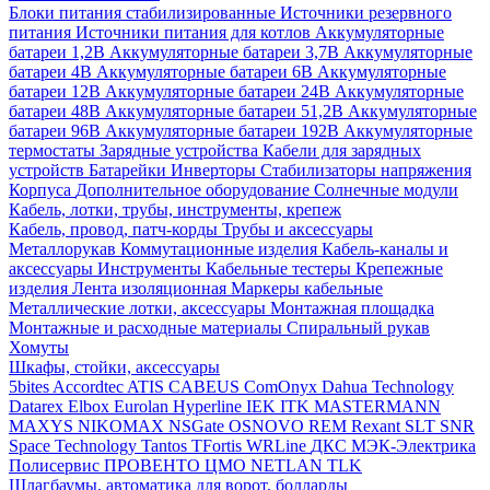
Блоки питания стабилизированные
Источники резервного
питания
Источники питания для котлов
Аккумуляторные
батареи 1,2В
Аккумуляторные батареи 3,7В
Аккумуляторные
батареи 4В
Аккумуляторные батареи 6В
Аккумуляторные
батареи 12В
Аккумуляторные батареи 24В
Аккумуляторные
батареи 48В
Аккумуляторные батареи 51,2В
Аккумуляторные
батареи 96В
Аккумуляторные батареи 192В
Аккумуляторные
термостаты
Зарядные устройства
Кабели для зарядных
устройств
Батарейки
Инверторы
Стабилизаторы напряжения
Корпуса
Дополнительное оборудование
Солнечные модули
Кабель, лотки, трубы, инструменты, крепеж
Кабель, провод, патч-корды
Трубы и аксессуары
Металлорукав
Коммутационные изделия
Кабель-каналы и
аксессуары
Инструменты
Кабельные тестеры
Крепежные
изделия
Лента изоляционная
Маркеры кабельные
Металлические лотки, аксессуары
Монтажная площадка
Монтажные и расходные материалы
Спиральный рукав
Хомуты
Шкафы, стойки, аксессуары
5bites
Accordtec
ATIS
CABEUS
ComOnyx
Dahua Technology
Datarex
Elbox
Eurolan
Hyperline
IEK
ITK
MASTERMANN
MAXYS
NIKOMAX
NSGate
OSNOVO
REM
Rexant
SLT
SNR
Space Technology
Tantos
TFortis
WRLine
ДКС
МЭК-Электрика
Полисервис
ПРОВЕНТО
ЦМО
NETLAN
TLK
Шлагбаумы, автоматика для ворот, болларды