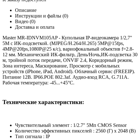
Описание
Инструкции и файлы (0)
Видео (0)
Доставка и оплата
Master MR-IDNVM105AP - Купольная IP-видеокамера 1/2,7"
5M с ИК-подсветкой. (MJPEG/H.264/H.265) 5MP@15fps,
4MP@20fps,1080P@25 к/с), вариофокальный объектив f=2.8-
12 мм. Механический ИК-фильтр, День/Ночь,ИК-подсветка 30
м, тройной поток передачи, ONVIF 2.4, Коридорный режим,
Зона интереса, Маскирование, Просмотр с мобильных
устройств (iPhone, iPad, Android). Облачный сервис (FREEIP).
Питание 12В. IP66.POE 802.3af. Аудио-вход RCA, G.711A.
Рабочая температура: -45...+45°С.
Технические характеристики:
Чувствительный элемент : 1/2.7" 5Мп CMOS Sensor
Количество эффективных пикселей : 2560 (Г) х 2048 (В)
Тип сигнала : IP