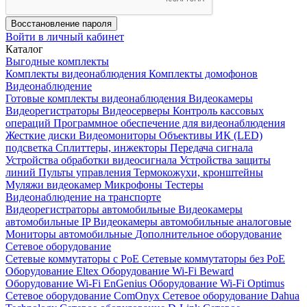
Восстановление пароля
Войти в личный кабинет
Каталог
Выгодные комплекты
Комплекты видеонаблюдения
Комплекты домофонов
Видеонаблюдение
Готовые комплекты видеонаблюдения
Видеокамеры
Видеорегистраторы
Видеосерверы
Контроль кассовых
операций
Программное обеспечение для видеонаблюдения
Жесткие диски
Видеомониторы
Объективы
ИК (LED)
подсветка
Сплиттеры, инжекторы
Передача сигнала
Устройства обработки видеосигнала
Устройства защиты
линий
Пульты управления
Термокожухи, кронштейны
Муляжи видеокамер
Микрофоны
Тестеры
Видеонаблюдение на транспорте
Видеорегистраторы автомобильные
Видеокамеры
автомобильные IP
Видеокамеры автомобильные аналоговые
Мониторы автомобильные
Дополнительное оборудование
Сетевое оборудование
Сетевые коммутаторы с РоЕ
Сетевые коммутаторы без РоЕ
Оборудование Eltex
Оборудование Wi-Fi Beward
Оборудование Wi-Fi EnGenius
Оборудование Wi-Fi Optimus
Сетевое оборудование ComOnyx
Сетевое оборудование Dahua