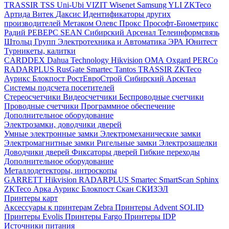
TRASSIR
TSS
Uni-Ubi
VIZIT
Wisenet Samsung
YLI
ZKTeco
Артида
Витек
Даксис
Идентификаторы других
производителей
Метаком
Олевс
Прокс
Прософт-Биометрикс
Радий
РЕВЕРС
SEAN
Сибирский Арсенал
Телеинформсвязь
Штольц Групп
Электротехника и Автоматика
ЭРА
Юнитест
Турникеты, калитки
CARDDEX
Dahua Technology
Hikvision
ОМА
Oxgard
PERCo
RADARPLUS
RusGate
Smartec
Tantos
TRASSIR
ZKTeco
Аурикс
Блокпост
РостЕвроСтрой
Сибирский Арсенал
Системы подсчета посетителей
Стереосчетчики
Видеосчетчики
Беспроводные счетчики
Проводные счетчики
Программное обеспечение
Дополнительное оборудование
Электрозамки, доводчики дверей
Умные электронные замки
Электромеханические замки
Электромагнитные замки
Ригельные замки
Электрозащелки
Доводчики дверей
Фиксаторы дверей
Гибкие переходы
Дополнительное оборудование
Металлодетекторы, интроскопы
GARRETT
Hikvision
RADARPLUS
Smartec
SmartScan
Sphinx
ZKTeco
Арка
Аурикс
Блокпост
Скан
СКИЗЭЛ
Принтеры карт
Аксессуары к принтерам Zebra
Принтеры Advent SOLID
Принтеры Evolis
Принтеры Fargo
Принтеры IDP
Источники питания