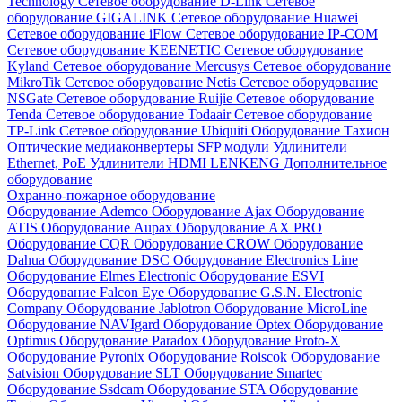
Technology
Сетевое оборудование D-Link
Сетевое
оборудование GIGALINK
Сетевое оборудование Huawei
Сетевое оборудование iFlow
Сетевое оборудование IP-COM
Сетевое оборудование KEENETIC
Сетевое оборудование
Kyland
Сетевое оборудование Mercusys
Сетевое оборудование
MikroTik
Сетевое оборудование Netis
Сетевое оборудование
NSGate
Сетевое оборудование Ruijie
Сетевое оборудование
Tenda
Сетевое оборудование Todaair
Сетевое оборудование
TP-Link
Сетевое оборудование Ubiquiti
Оборудование Тахион
Оптические медиаконвертеры
SFP модули
Удлинители
Ethernet, PoE
Удлинители HDMI LENKENG
Дополнительное
оборудование
Охранно-пожарное оборудование
Оборудование Ademco
Оборудование Ajax
Оборудование
ATIS
Оборудование Aupax
Оборудование AX PRO
Оборудование CQR
Оборудование CROW
Оборудование
Dahua
Оборудование DSC
Оборудование Electronics Line
Оборудование Elmes Electronic
Оборудование ESVI
Оборудование Falcon Eye
Оборудование G.S.N. Electronic
Company
Оборудование Jablotron
Оборудование MicroLine
Оборудование NAVIgard
Оборудование Optex
Оборудование
Optimus
Оборудование Paradox
Оборудование Proto-X
Оборудование Pyronix
Оборудование Roiscok
Оборудование
Satvision
Оборудование SLT
Оборудование Smartec
Оборудование Ssdcam
Оборудование STA
Оборудование