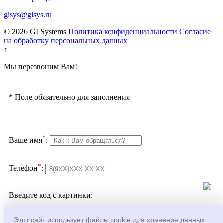
gisys@gisys.ru
© 2026 GI Systems
Политика конфиденциальности
Согласие
на обработку персональных данных
↑
Мы перезвоним Вам!
*
Поле обязательно для заполнения
*
Ваше имя
:
*
Телефон
:
Введите код с картинки:
Подтверждаю согласие с
политикой
Этот сайт использует файлы cookie для хранения данных.
конфеденциальности
и
обработкой персональных