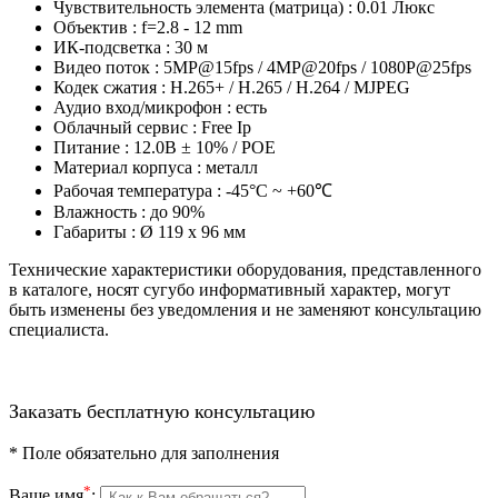
Чувствительность элемента (матрица) : 0.01 Люкс
Объектив : f=2.8 - 12 mm
ИК-подсветка : 30 м
Видео поток : 5MP@15fps / 4MP@20fps / 1080P@25fps
Кодек сжатия : H.265+ / H.265 / H.264 / MJPEG
Аудио вход/микрофон : есть
Облачный сервис : Free Ip
Питание : 12.0В ± 10% / POE
Материал корпуса : металл
Рабочая температура : -45°C ~ +60℃
Влажность : до 90%
Габариты : Ø 119 x 96 мм
Технические характеристики оборудования, представленного
в каталоге, носят сугубо информативный характер, могут
быть изменены без уведомления и не заменяют консультацию
специалиста.
Заказать бесплатную консультацию
*
Поле обязательно для заполнения
*
Ваше имя
: