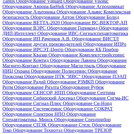
Tantos
Оборудование Viguard
Оборудование Visonic
Оборудование Аврора-БиНиБ
Оборудование Агрохимикат
Оборудование Альтоника
Оборудование Альянс Комплексная
безопасность
Оборудование Артон
Оборудование Болид
Оборудование ВЕТТА-2020
Оборудование ВС-ВЕКТОР-АП
Оборудование ВЭРС
Оборудование Гириконд
Оборудование
ДИП-Интеллект
Оборудование ИВС-Сигналспецавтоматика
Оборудование ИП Раченков А.В.
Оборудование ВИСТЛ
Оборудование других производителей
Оборудование ИПРо
Оборудование ИРСЭТ-Центр
Оборудование КБ Прибор
Оборудование Квазар
Оборудование Комплектстройсервис
Оборудование Комтид
Оборудование Лавина
Оборудование
Магнито-Контакт
Оборудование Магистраль
Оборудование
НИЦ Охрана
Оборудование Полисервис
Оборудование
Проксима
Оборудование ПТК "ИВС"
Оборудование ПЭАП
Оборудование Радий
Оборудование РЗМКП
Оборудование
Ритм
Оборудование Риэлта
Оборудование Рубеж
Оборудование СЕНСОР, НПП
Оборудование Септима
Оборудование Сибирский Арсенал
Оборудование Сигма-ИС
Оборудование Сигнал-Плюс
Оборудование Си-Норд
Оборудование Системсервис
Оборудование СОКРАТ
Оборудование Спектрон НПО
Оборудование
Спецавтоматика, Минск
Оборудование Спецприбор
Оборудование СПЭК
Оборудование Стелс
Оборудование
Теко
Оборудование Технотэл
Оборудование ТРЕЗОР