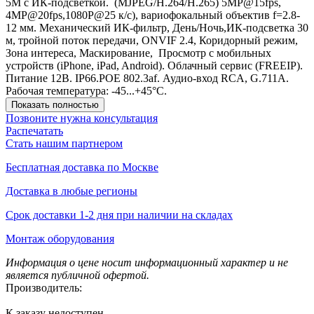
5M с ИК-подсветкой. (MJPEG/H.264/H.265) 5MP@15fps,
4MP@20fps,1080P@25 к/с), вариофокальный объектив f=2.8-
12 мм. Механический ИК-фильтр, День/Ночь,ИК-подсветка 30
м, тройной поток передачи, ONVIF 2.4, Коридорный режим,
Зона интереса, Маскирование, Просмотр с мобильных
устройств (iPhone, iPad, Android). Облачный сервис (FREEIP).
Питание 12В. IP66.POE 802.3af. Аудио-вход RCA, G.711A.
Рабочая температура: -45...+45°С.
Показать полностью
Позвоните нужна консультация
Распечатать
Стать нашим партнером
Бесплатная доставка по Москве
Доставка в любые регионы
Срок доставки 1-2 дня при наличии на складах
Монтаж оборудования
Информация о цене носит информационный характер и не
является публичной офертой.
Производитель:
К заказу недоступен