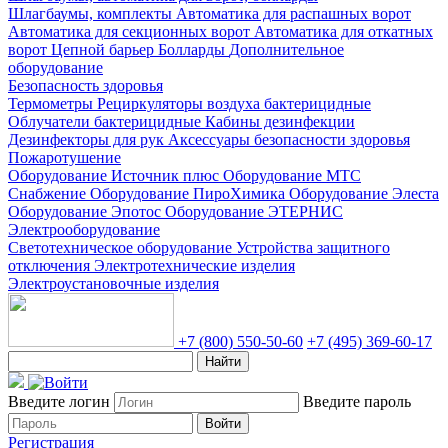
Шлагбаумы, комплекты
Автоматика для распашных ворот
Автоматика для секционных ворот
Автоматика для откатных
ворот
Цепной барьер
Болларды
Дополнительное
оборудование
Безопасность здоровья
Термометры
Рециркуляторы воздуха бактерицидные
Облучатели бактерицидные
Кабины дезинфекции
Дезинфекторы для рук
Аксессуары безопасности здоровья
Пожаротушение
Оборудование Источник плюс
Оборудование МТС
Снабжение
Оборудование ПироХимика
Оборудование Элеста
Оборудование Эпотос
Оборудование ЭТЕРНИС
Электрооборудование
Светотехническое оборудование
Устройства защитного
отключения
Электротехнические изделия
Электроустановочные изделия
+7 (800) 550-50-60
+7 (495) 369-60-17
Найти
Введите логин
Введите пароль
Войти
Регистрация