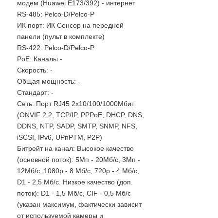
модем (Huawei E173/392) - интернет
RS-485: Pelco-D/Pelco-P
ИК порт: ИК Сенсор на передней
панели (пульт в комплекте)
RS-422: Pelco-D/Pelco-P
PoE: Каналы -
Скорость: -
Общая мощность: -
Стандарт: -
Сеть: Порт RJ45 2х10/100/1000Мбит
(ONVIF 2.2, TCP/IP, PPPoE, DHCP, DNS,
DDNS, NTP, SADP, SMTP, SNMP, NFS,
iSCSI, IPv6, UPnPTM, P2P)
Битрейт на канал: Высокое качество
(основной поток): 5Мп - 20Мб/с, 3Мп -
12Мб/с, 1080p - 8 Мб/с, 720p - 4 Мб/с,
D1 - 2,5 Мб/с. Низкое качество (доп.
поток): D1 - 1,5 Мб/с, CIF - 0,5 Мб/с
(указан максимум, фактически зависит
от используемой камеры и