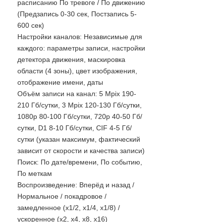
расписанию По тревоге / По движению
(Предзапись 0-30 сек, Постзапись 5-
600 сек)
Настройки каналов: Независимые для
каждого: параметры записи, настройки
детектора движения, маскировка
области (4 зоны), цвет изображения,
отображение имени, даты
Объём записи на канал: 5 Mpix 190-
210 Гб/сутки, 3 Mpix 120-130 Гб/сутки,
1080p 80-100 Гб/сутки, 720p 40-50 Гб/
сутки, D1 8-10 Гб/сутки, CIF 4-5 Гб/
сутки (указан максимум, фактический
зависит от скорости и качества записи)
Поиск: По дате/времени, По событию,
По меткам
Воспроизведение: Вперёд и назад /
Нормальное / покадровое /
замедленное (х1/2, х1/4, х1/8) /
ускоренное (х2, х4, х8, х16)