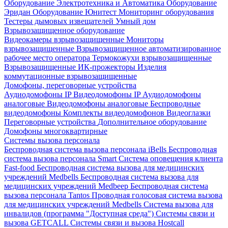
Оборудование Электротехника и Автоматика
Оборудование
Эридан
Оборудование Юнитест
Мониторинг оборудования
Тестеры дымовых извещателей
Умный дом
Взрывозащищенное оборудование
Видеокамеры взрывозащищенные
Мониторы
взрывозащищенные
Взрывозащищенное автоматизированное
рабочее место оператора
Термокожухи взрывозащищенные
Взрывозащищенные ИК-прожекторы
Изделия
коммутационные взрывозащищенные
Домофоны, переговорные устройства
Аудиодомофоны IP
Видеодомофоны IP
Аудиодомофоны
аналоговые
Видеодомофоны аналоговые
Беспроводные
видеодомофоны
Комплекты видеодомофонов
Видеоглазки
Переговорные устройства
Дополнительное оборудование
Домофоны многоквартирные
Системы вызова персонала
Беспроводная система вызова персонала iBells
Беспроводная
система вызова персонала Smart
Система оповещения клиента
Fast-food
Беспроводная система вызова для медицинских
учреждений Medbells
Беспроводная система вызова для
медицинских учреждений Medbeep
Беспроводная система
вызова персонала Tantos
Проводная голосовая система вызова
для медицинских учреждений Medbells
Система вызова для
инвалидов (программа "Доступная среда")
Системы связи и
вызова GETCALL
Системы связи и вызова Hostcall