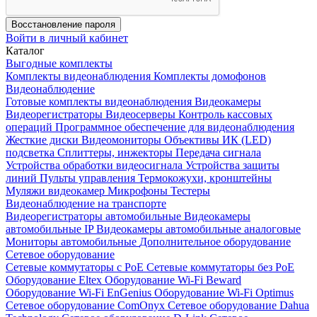
Восстановление пароля
Войти в личный кабинет
Каталог
Выгодные комплекты
Комплекты видеонаблюдения
Комплекты домофонов
Видеонаблюдение
Готовые комплекты видеонаблюдения
Видеокамеры
Видеорегистраторы
Видеосерверы
Контроль кассовых
операций
Программное обеспечение для видеонаблюдения
Жесткие диски
Видеомониторы
Объективы
ИК (LED)
подсветка
Сплиттеры, инжекторы
Передача сигнала
Устройства обработки видеосигнала
Устройства защиты
линий
Пульты управления
Термокожухи, кронштейны
Муляжи видеокамер
Микрофоны
Тестеры
Видеонаблюдение на транспорте
Видеорегистраторы автомобильные
Видеокамеры
автомобильные IP
Видеокамеры автомобильные аналоговые
Мониторы автомобильные
Дополнительное оборудование
Сетевое оборудование
Сетевые коммутаторы с РоЕ
Сетевые коммутаторы без РоЕ
Оборудование Eltex
Оборудование Wi-Fi Beward
Оборудование Wi-Fi EnGenius
Оборудование Wi-Fi Optimus
Сетевое оборудование ComOnyx
Сетевое оборудование Dahua