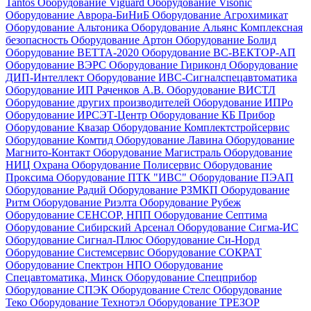
Tantos
Оборудование Viguard
Оборудование Visonic
Оборудование Аврора-БиНиБ
Оборудование Агрохимикат
Оборудование Альтоника
Оборудование Альянс Комплексная
безопасность
Оборудование Артон
Оборудование Болид
Оборудование ВЕТТА-2020
Оборудование ВС-ВЕКТОР-АП
Оборудование ВЭРС
Оборудование Гириконд
Оборудование
ДИП-Интеллект
Оборудование ИВС-Сигналспецавтоматика
Оборудование ИП Раченков А.В.
Оборудование ВИСТЛ
Оборудование других производителей
Оборудование ИПРо
Оборудование ИРСЭТ-Центр
Оборудование КБ Прибор
Оборудование Квазар
Оборудование Комплектстройсервис
Оборудование Комтид
Оборудование Лавина
Оборудование
Магнито-Контакт
Оборудование Магистраль
Оборудование
НИЦ Охрана
Оборудование Полисервис
Оборудование
Проксима
Оборудование ПТК "ИВС"
Оборудование ПЭАП
Оборудование Радий
Оборудование РЗМКП
Оборудование
Ритм
Оборудование Риэлта
Оборудование Рубеж
Оборудование СЕНСОР, НПП
Оборудование Септима
Оборудование Сибирский Арсенал
Оборудование Сигма-ИС
Оборудование Сигнал-Плюс
Оборудование Си-Норд
Оборудование Системсервис
Оборудование СОКРАТ
Оборудование Спектрон НПО
Оборудование
Спецавтоматика, Минск
Оборудование Спецприбор
Оборудование СПЭК
Оборудование Стелс
Оборудование
Теко
Оборудование Технотэл
Оборудование ТРЕЗОР