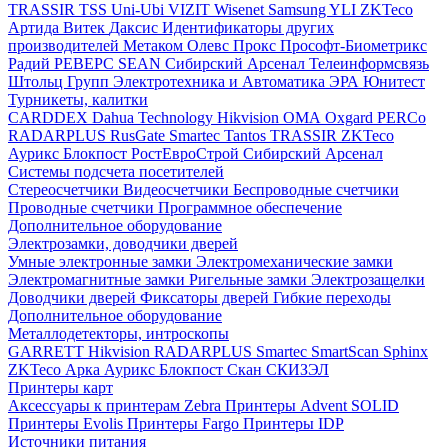
TRASSIR
TSS
Uni-Ubi
VIZIT
Wisenet Samsung
YLI
ZKTeco
Артида
Витек
Даксис
Идентификаторы других
производителей
Метаком
Олевс
Прокс
Прософт-Биометрикс
Радий
РЕВЕРС
SEAN
Сибирский Арсенал
Телеинформсвязь
Штольц Групп
Электротехника и Автоматика
ЭРА
Юнитест
Турникеты, калитки
CARDDEX
Dahua Technology
Hikvision
ОМА
Oxgard
PERCo
RADARPLUS
RusGate
Smartec
Tantos
TRASSIR
ZKTeco
Аурикс
Блокпост
РостЕвроСтрой
Сибирский Арсенал
Системы подсчета посетителей
Стереосчетчики
Видеосчетчики
Беспроводные счетчики
Проводные счетчики
Программное обеспечение
Дополнительное оборудование
Электрозамки, доводчики дверей
Умные электронные замки
Электромеханические замки
Электромагнитные замки
Ригельные замки
Электрозащелки
Доводчики дверей
Фиксаторы дверей
Гибкие переходы
Дополнительное оборудование
Металлодетекторы, интроскопы
GARRETT
Hikvision
RADARPLUS
Smartec
SmartScan
Sphinx
ZKTeco
Арка
Аурикс
Блокпост
Скан
СКИЗЭЛ
Принтеры карт
Аксессуары к принтерам Zebra
Принтеры Advent SOLID
Принтеры Evolis
Принтеры Fargo
Принтеры IDP
Источники питания