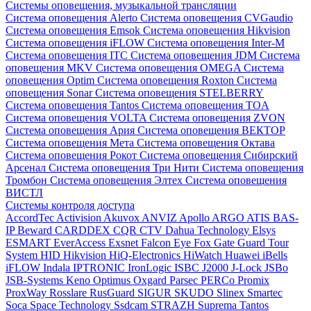
Системы оповещения, музыкальной трансляции
Система оповещения Alerto
Система оповещения CVGaudio
Система оповещения Emsok
Система оповещения Hikvision
Система оповещения iFLOW
Система оповещения Inter-M
Система оповещения ITC
Система оповещения JDM
Система
оповещения MKV
Система оповещения OMEGA
Система
оповещения Optim
Система оповещения Roxton
Система
оповещения Sonar
Система оповещения STELBERRY
Система оповещения Tantos
Система оповещения TOA
Система оповещения VOLTA
Система оповещения ZVON
Система оповещения Ария
Система оповещения ВЕКТОР
Система оповещения Мета
Система оповещения Октава
Система оповещения Рокот
Система оповещения Сибирский
Арсенал
Система оповещения Три Нити
Система оповещения
Тромбон
Система оповещения Элтех
Система оповещения
ВИСТЛ
Системы контроля доступа
AccordTec
Activision
Akuvox
ANVIZ
Apollo
ARGO
ATIS
BAS-
IP
Beward
CARDDEX
CQR
CTV
Dahua Technology
Elsys
ESMART
EverAccess
Exsnet
Falcon Eye
Fox
Gate
Guard Tour
System
HID
Hikvision
HiQ-Electronics
HiWatch
Huawei
iBells
iFLOW
Indala
IPTRONIC
IronLogic
ISBC
J2000
J-Lock
JSBo
JSB-Systems
Keno
Optimus
Oxgard
Parsec
PERCo
Promix
ProxWay
Rosslare
RusGuard
SIGUR
SKUDO
Slinex
Smartec
Soca
Space Technology
Ssdcam
STRAZH
Suprema
Tantos