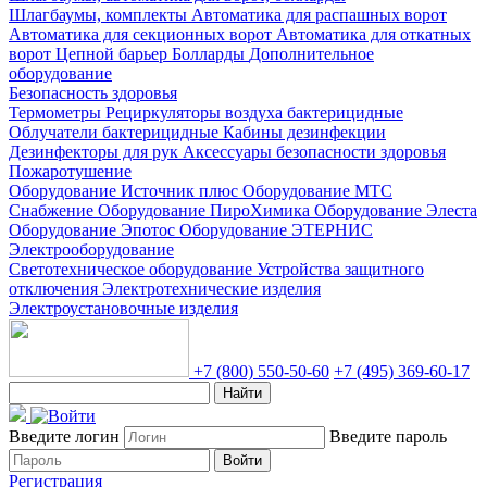
Шлагбаумы, комплекты
Автоматика для распашных ворот
Автоматика для секционных ворот
Автоматика для откатных
ворот
Цепной барьер
Болларды
Дополнительное
оборудование
Безопасность здоровья
Термометры
Рециркуляторы воздуха бактерицидные
Облучатели бактерицидные
Кабины дезинфекции
Дезинфекторы для рук
Аксессуары безопасности здоровья
Пожаротушение
Оборудование Источник плюс
Оборудование МТС
Снабжение
Оборудование ПироХимика
Оборудование Элеста
Оборудование Эпотос
Оборудование ЭТЕРНИС
Электрооборудование
Светотехническое оборудование
Устройства защитного
отключения
Электротехнические изделия
Электроустановочные изделия
+7 (800) 550-50-60
+7 (495) 369-60-17
Найти
Введите логин
Введите пароль
Войти
Регистрация