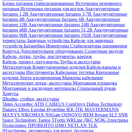
Блоки питания стабилизированные
Источники резервного
питания
Источники питания для котлов
Аккумуляторные
батареи 1,2В
Аккумуляторные батареи 3,7В
Аккумуляторные
батареи 4В
Аккумуляторные батареи 6В
Аккумуляторные
батареи 12В
Аккумуляторные батареи 24В
Аккумуляторные
батареи 48В
Аккумуляторные батареи 51,2В
Аккумуляторные
батареи 96В
Аккумуляторные батареи 192В
Аккумуляторные
термостаты
Зарядные устройства
Кабели для зарядных
устройств
Батарейки
Инверторы
Стабилизаторы напряжения
Корпуса
Дополнительное оборудование
Солнечные модули
Кабель, лотки, трубы, инструменты, крепеж
Кабель, провод, патч-корды
Трубы и аксессуары
Металлорукав
Коммутационные изделия
Кабель-каналы и
аксессуары
Инструменты
Кабельные тестеры
Крепежные
изделия
Лента изоляционная
Маркеры кабельные
Металлические лотки, аксессуары
Монтажная площадка
Монтажные и расходные материалы
Спиральный рукав
Хомуты
Шкафы, стойки, аксессуары
5bites
Accordtec
ATIS
CABEUS
ComOnyx
Dahua Technology
Datarex
Elbox
Eurolan
Hyperline
IEK
ITK
MASTERMANN
MAXYS
NIKOMAX
NSGate
OSNOVO
REM
Rexant
SLT
SNR
Space Technology
Tantos
TFortis
WRLine
ДКС
МЭК-Электрика
Полисервис
ПРОВЕНТО
ЦМО
NETLAN
TLK
Шлагбаумы, автоматика для ворот, болларды