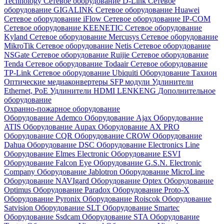
Technology
Сетевое оборудование D-Link
Сетевое
оборудование GIGALINK
Сетевое оборудование Huawei
Сетевое оборудование iFlow
Сетевое оборудование IP-COM
Сетевое оборудование KEENETIC
Сетевое оборудование
Kyland
Сетевое оборудование Mercusys
Сетевое оборудование
MikroTik
Сетевое оборудование Netis
Сетевое оборудование
NSGate
Сетевое оборудование Ruijie
Сетевое оборудование
Tenda
Сетевое оборудование Todaair
Сетевое оборудование
TP-Link
Сетевое оборудование Ubiquiti
Оборудование Тахион
Оптические медиаконвертеры
SFP модули
Удлинители
Ethernet, PoE
Удлинители HDMI LENKENG
Дополнительное
оборудование
Охранно-пожарное оборудование
Оборудование Ademco
Оборудование Ajax
Оборудование
ATIS
Оборудование Aupax
Оборудование AX PRO
Оборудование CQR
Оборудование CROW
Оборудование
Dahua
Оборудование DSC
Оборудование Electronics Line
Оборудование Elmes Electronic
Оборудование ESVI
Оборудование Falcon Eye
Оборудование G.S.N. Electronic
Company
Оборудование Jablotron
Оборудование MicroLine
Оборудование NAVIgard
Оборудование Optex
Оборудование
Optimus
Оборудование Paradox
Оборудование Proto-X
Оборудование Pyronix
Оборудование Roiscok
Оборудование
Satvision
Оборудование SLT
Оборудование Smartec
Оборудование Ssdcam
Оборудование STA
Оборудование