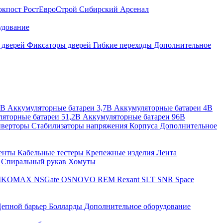
окпост
РостЕвроСтрой
Сибирский Арсенал
удование
 дверей
Фиксаторы дверей
Гибкие переходы
Дополнительное
2В
Аккумуляторные батареи 3,7В
Аккумуляторные батареи 4В
яторные батареи 51,2В
Аккумуляторные батареи 96В
верторы
Стабилизаторы напряжения
Корпуса
Дополнительное
енты
Кабельные тестеры
Крепежные изделия
Лента
ы
Спиральный рукав
Хомуты
IKOMAX
NSGate
OSNOVO
REM
Rexant
SLT
SNR
Space
епной барьер
Болларды
Дополнительное оборудование