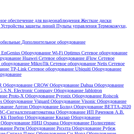
ое обеспечение для видеонаблюдения
Жесткие диски
а
Устройства защиты линий
Пульты управления
Термокожухи,
мобильные
Дополнительное оборудование
i EnGenius
Оборудование Wi-Fi Optimus
Сетевое оборудование
орудование Huawei
Сетевое оборудование iFlow
Сетевое
 оборудование MikroTik
Сетевое оборудование Netis
Сетевое
вание TP-Link
Сетевое оборудование Ubiquiti
Оборудование
орудование
QR
Оборудование CROW
Оборудование Dahua
Оборудование
.S.N. Electronic Company
Оборудование Jablotron
ние Proto-X
Оборудование Pyronix
Оборудование Roiscok
os
Оборудование Viguard
Оборудование Visonic
Оборудование
ование Артон
Оборудование Болид
Оборудование ВЕТТА-2020
ВС-Сигналспецавтоматика
Оборудование ИП Раченков А.В.
 КБ Прибор
Оборудование Квазар
Оборудование
ь
Оборудование НИЦ Охрана
Оборудование Полисервис
ование Ритм
Оборудование Риэлта
Оборудование Рубеж
ние Сигнал-Плюс
Оборудование Си-Норд
Оборудование