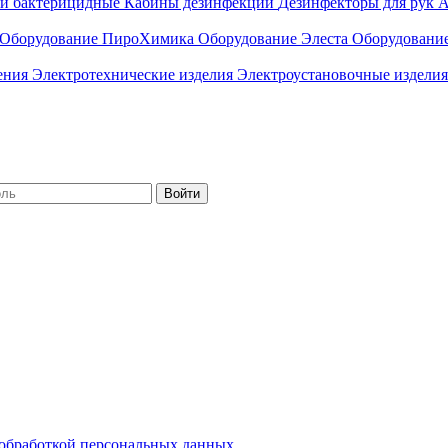
ли бактерицидные
Кабины дезинфекции
Дезинфекторы для рук
А
Оборудование ПироХимика
Оборудование Элеста
Оборудовани
чения
Электротехнические изделия
Электроустановочные изделия
Войти
обработкой персональных данных