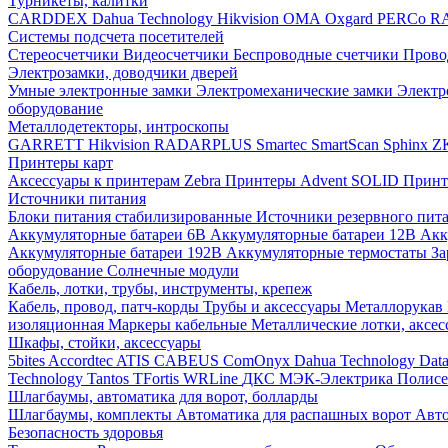
Турникеты, калитки
CARDDEX
Dahua Technology
Hikvision
ОМА
Oxgard
PERCo
R
Системы подсчета посетителей
Стереосчетчики
Видеосчетчики
Беспроводные счетчики
Прово
Электрозамки, доводчики дверей
Умные электронные замки
Электромеханические замки
Электр
оборудование
Металлодетекторы, интроскопы
GARRETT
Hikvision
RADARPLUS
Smartec
SmartScan
Sphinx
Z
Принтеры карт
Аксессуары к принтерам Zebra
Принтеры Advent SOLID
Принт
Источники питания
Блоки питания стабилизированные
Источники резервного пит
Аккумуляторные батареи 6В
Аккумуляторные батареи 12В
Акк
Аккумуляторные батареи 192В
Аккумуляторные термостаты
За
оборудование
Солнечные модули
Кабель, лотки, трубы, инструменты, крепеж
Кабель, провод, патч-корды
Трубы и аксессуары
Металлорукав
изоляционная
Маркеры кабельные
Металлические лотки, аксе
Шкафы, стойки, аксессуары
5bites
Accordtec
ATIS
CABEUS
ComOnyx
Dahua Technology
Dat
Technology
Tantos
TFortis
WRLine
ДКС
МЭК-Электрика
Полис
Шлагбаумы, автоматика для ворот, болларды
Шлагбаумы, комплекты
Автоматика для распашных ворот
Авто
Безопасность здоровья