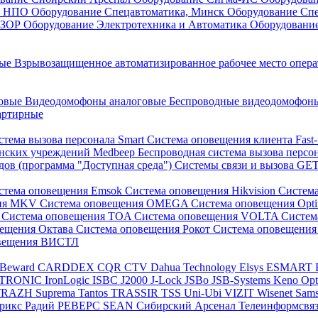
он НПО
Оборудование Спецавтоматика, Минск
Оборудование Сп
ЕЗОР
Оборудование Электротехника и Автоматика
Оборудовани
ные
Взрывозащищенное автоматизированное рабочее место опер
говые
Видеодомофоны аналоговые
Беспроводные видеодомофо
артирные
стема вызова персонала Smart
Система оповещения клиента Fast
инских учреждений Medbeep
Беспроводная система вызова персо
дов (программа "Доступная среда")
Системы связи и вызова G
стема оповещения Emsok
Система оповещения Hikvision
Систем
ния MKV
Система оповещения OMEGA
Система оповещения Opt
s
Система оповещения TOA
Система оповещения VOLTA
Систе
вещения Октава
Система оповещения Рокот
Система оповещения
овещения ВИСТЛ
Beward
CARDDEX
CQR
CTV
Dahua Technology
Elsys
ESMART
PTRONIC
IronLogic
ISBC
J2000
J-Lock
JSBo
JSB-Systems
Keno
Op
TRAZH
Suprema
Tantos
TRASSIR
TSS
Uni-Ubi
VIZIT
Wisenet Sam
трикс
Радий
РЕВЕРС
SEAN
Сибирский Арсенал
Телеинформсвя