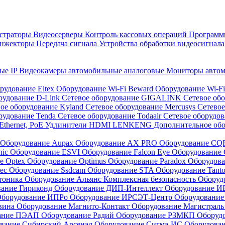
страторы
Видеосерверы
Контроль кассовых операций
Программн
инжекторы
Передача сигнала
Устройства обработки видеосигнал
ые IP
Видеокамеры автомобильные аналоговые
Мониторы авто
рудование Eltex
Оборудование Wi-Fi Beward
Оборудование Wi-F
рудование D-Link
Сетевое оборудование GIGALINK
Сетевое об
ое оборудование Kyland
Сетевое оборудование Mercusys
Сетевое
рудование Tenda
Сетевое оборудование Todaair
Сетевое оборудо
Ethernet, PoE
Удлинители HDMI LENKENG
Дополнительное об
Оборудование Aupax
Оборудование AX PRO
Оборудование C
nic
Оборудование ESVI
Оборудование Falcon Eye
Оборудование G
е Optex
Оборудование Optimus
Оборудование Paradox
Оборудова
tec
Оборудование Ssdcam
Оборудование STA
Оборудование Tant
тоника
Оборудование Альянс Комплексная безопасность
Оборуд
вание Гириконд
Оборудование ДИП-Интеллект
Оборудование И
борудование ИПРо
Оборудование ИРСЭТ-Центр
Оборудование
вина
Оборудование Магнито-Контакт
Оборудование Магистрал
вание ПЭАП
Оборудование Радий
Оборудование РЗМКП
Оборуд
вание Сибирский Арсенал
Оборудование Сигма-ИС
Оборудова