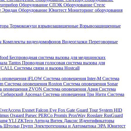
ецприбор
Оборудование СПЭК
Оборудование Стелс
е Эридан
Оборудование Юнитест
Мониторинг оборудования
атора
Термокожухи взрывозащищенные
Взрывозащищенные
ны
Комплекты видеодомофонов
Видеоглазки
Переговорные
-food
Беспроводная система вызова для медицинских
нала Tantos
Проводная голосовая система вызова для
ETCALL
Системы связи и вызова Hostcall
а оповещения iFLOW
Система оповещения Inter-M
Система
im
Система оповещения Roxton
Система оповещения Sonar
ма оповещения ZVON
Система оповещения Ария
Система
 Сибирский Арсенал
Система оповещения Три Нити
Система
EverAccess
Exsnet
Falcon Eye
Fox
Gate
Guard Tour System
HID
timus
Oxgard
Parsec
PERCo
Promix
ProxWay
Rosslare
RusGuard
sung
YLI
ZKTeco
Артида
Витек
Даксис
Идентификаторы
зь
Штольц Групп
Электротехника и Автоматика
ЭРА
Юнитест