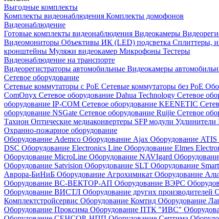
Выгодные комплекты
Комплекты видеонаблюдения
Комплекты домофонов
Видеонаблюдение
Готовые комплекты видеонаблюдения
Видеокамеры
Видеореги
Видеомониторы
Объективы
ИК (LED) подсветка
Сплиттеры, 
кронштейны
Муляжи видеокамер
Микрофоны
Тестеры
Видеонаблюдение на транспорте
Видеорегистраторы автомобильные
Видеокамеры автомобильн
Сетевое оборудование
Сетевые коммутаторы с РоЕ
Сетевые коммутаторы без РоЕ
Обо
ComOnyx
Сетевое оборудование Dahua Technology
Сетевое обо
оборудование IP-COM
Сетевое оборудование KEENETIC
Сетев
оборудование NSGate
Сетевое оборудование Ruijie
Сетевое обо
Тахион
Оптические медиаконвертеры
SFP модули
Удлинители 
Охранно-пожарное оборудование
Оборудование Ademco
Оборудование Ajax
Оборудование ATIS
DSC
Оборудование Electronics Line
Оборудование Elmes Electro
Оборудование MicroLine
Оборудование NAVIgard
Оборудовани
Оборудование Satvision
Оборудование SLT
Оборудование Smar
Аврора-БиНиБ
Оборудование Агрохимикат
Оборудование Аль
Оборудование ВС-ВЕКТОР-АП
Оборудование ВЭРС
Оборудо
Оборудование ВИСТЛ
Оборудование других производителей
О
Комплектстройсервис
Оборудование Комтид
Оборудование Ла
Оборудование Проксима
Оборудование ПТК "ИВС"
Оборудо
Оборудование СЕНСОР, НПП
Оборудование Септима
Оборудо