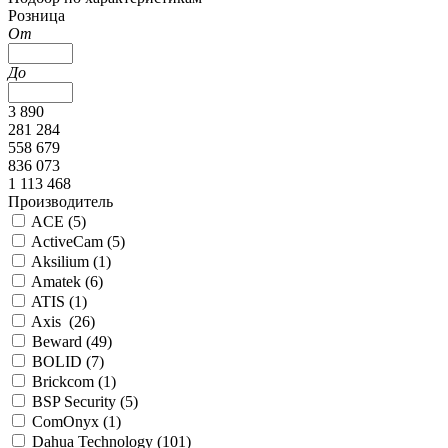
Розница
От
До
3 890
281 284
558 679
836 073
1 113 468
Производитель
ACE (
5
)
ActiveCam (
5
)
Aksilium (
1
)
Amatek (
6
)
ATIS (
1
)
Axis (
26
)
Beward (
49
)
BOLID (
7
)
Brickcom (
1
)
BSP Security (
5
)
ComOnyx (
1
)
Dahua Technology (
101
)