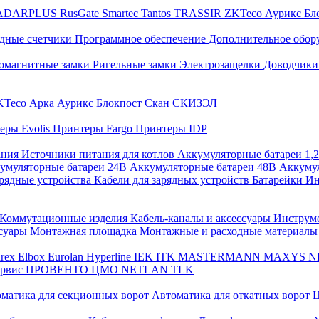
ADARPLUS
RusGate
Smartec
Tantos
TRASSIR
ZKTeco
Аурикс
Бл
дные счетчики
Программное обеспечение
Дополнительное обор
омагнитные замки
Ригельные замки
Электрозащелки
Доводчики
KTeco
Арка
Аурикс
Блокпост
Скан
СКИЗЭЛ
еры Evolis
Принтеры Fargo
Принтеры IDP
ания
Источники питания для котлов
Аккумуляторные батареи 1,
умуляторные батареи 24В
Аккумуляторные батареи 48В
Аккумул
рядные устройства
Кабели для зарядных устройств
Батарейки
Ин
Коммутационные изделия
Кабель-каналы и аксессуары
Инструм
ссуары
Монтажная площадка
Монтажные и расходные материал
arex
Elbox
Eurolan
Hyperline
IEK
ITK
MASTERMANN
MAXYS
N
ервис
ПРОВЕНТО
ЦМО
NETLAN
TLK
матика для секционных ворот
Автоматика для откатных ворот
Ц