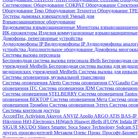
Системсервис
Оборудование СОКРАТ
Оборудование Спектр
Оборудование Теко
Оборудование Технотэл
Оборудование ТР
Тестеры дымовых извещателей
Умный дом
Взрывозащищенное оборудование
Видеокамеры взрывозащищенные
Мониторы взрывозащищен
ИК-прожекторы
Изделия коммутационные взрывозащищенные
Домофоны, переговорные устройства
Аудиодомофоны IP
Видеодомофоны IP
Аудиодомофоны анало
устройства
Дополнительное оборудование
Домофоны многокв
Системы вызова персонала
Беспроводная система вызова персонала iBells
Беспроводная си
учреждений Medbells
Беспроводная система вызова для медиц
медицинских учреждений Medbells
Система вызова для инвали
Системы оповещения, музыкальной трансляции
Система оповещения Alerto
Система оповещения CVGaudio
Си
оповещения ITC
Система оповещения JDM
Система оповеще
Система оповещения STELBERRY
Система оповещения Tanto
оповещения ВЕКТОР
Система оповещения Мета
Система опо
оповещения Тромбон
Система оповещения Элтех
Система оп
Системы контроля доступа
AccordTec
Activision
Akuvox
ANVIZ
Apollo
ARGO
ATIS
BAS-IP
Hikvision
HiQ-Electronics
HiWatch
Huawei
iBells
iFLOW
Indala
I
SIGUR
SKUDO
Slinex
Smartec
Soca
Space Technology
Ssdcam
S
других производителей
Метаком
Олевс
Прокс
Прософт-Биоме