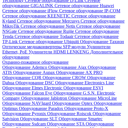
Technology
Сетевое оборудование D-Link
Сетевое
оборудование GIGALINK
Сетевое оборудование Huawei
Сетевое оборудование iFlow
Сетевое оборудование IP-COM
Сетевое оборудование KEENETIC
Сетевое оборудование
Kyland
Сетевое оборудование Mercusys
Сетевое оборудование
MikroTik
Сетевое оборудование Netis
Сетевое оборудование
NSGate
Сетевое оборудование Ruijie
Сетевое оборудование
Tenda
Сетевое оборудование Todaair
Сетевое оборудование
TP-Link
Сетевое оборудование Ubiquiti
Оборудование Тахион
Оптические медиаконвертеры
SFP модули
Удлинители
Ethernet, PoE
Удлинители HDMI LENKENG
Дополнительное
оборудование
Охранно-пожарное оборудование
Оборудование Ademco
Оборудование Ajax
Оборудование
ATIS
Оборудование Aupax
Оборудование AX PRO
Оборудование CQR
Оборудование CROW
Оборудование
Dahua
Оборудование DSC
Оборудование Electronics Line
Оборудование Elmes Electronic
Оборудование ESVI
Оборудование Falcon Eye
Оборудование G.S.N. Electronic
Company
Оборудование Jablotron
Оборудование MicroLine
Оборудование NAVIgard
Оборудование Optex
Оборудование
Optimus
Оборудование Paradox
Оборудование Proto-X
Оборудование Pyronix
Оборудование Roiscok
Оборудование
Satvision
Оборудование SLT
Оборудование Smartec
Оборудование Ssdcam
Оборудование STA
Оборудование