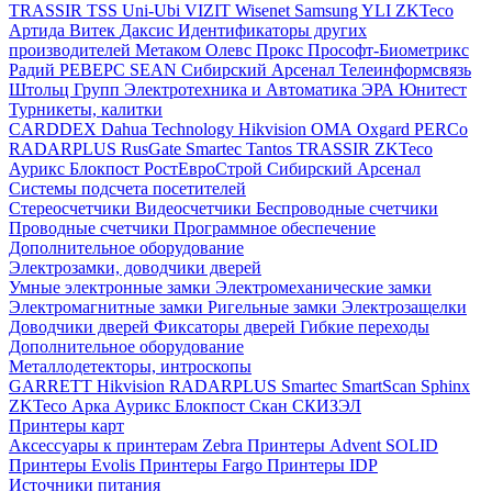
TRASSIR
TSS
Uni-Ubi
VIZIT
Wisenet Samsung
YLI
ZKTeco
Артида
Витек
Даксис
Идентификаторы других
производителей
Метаком
Олевс
Прокс
Прософт-Биометрикс
Радий
РЕВЕРС
SEAN
Сибирский Арсенал
Телеинформсвязь
Штольц Групп
Электротехника и Автоматика
ЭРА
Юнитест
Турникеты, калитки
CARDDEX
Dahua Technology
Hikvision
ОМА
Oxgard
PERCo
RADARPLUS
RusGate
Smartec
Tantos
TRASSIR
ZKTeco
Аурикс
Блокпост
РостЕвроСтрой
Сибирский Арсенал
Системы подсчета посетителей
Стереосчетчики
Видеосчетчики
Беспроводные счетчики
Проводные счетчики
Программное обеспечение
Дополнительное оборудование
Электрозамки, доводчики дверей
Умные электронные замки
Электромеханические замки
Электромагнитные замки
Ригельные замки
Электрозащелки
Доводчики дверей
Фиксаторы дверей
Гибкие переходы
Дополнительное оборудование
Металлодетекторы, интроскопы
GARRETT
Hikvision
RADARPLUS
Smartec
SmartScan
Sphinx
ZKTeco
Арка
Аурикс
Блокпост
Скан
СКИЗЭЛ
Принтеры карт
Аксессуары к принтерам Zebra
Принтеры Advent SOLID
Принтеры Evolis
Принтеры Fargo
Принтеры IDP
Источники питания