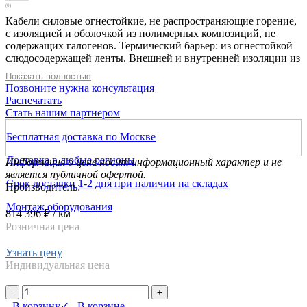
(0)
Кабели силовые огнестойкие, не распространяющие горение,
с изоляцией и оболочкой из полимерных композиций, не
содержащих галогенов. Термический барьер: из огнестойкой
слюдосодержащей ленты. Внешней и внутренней изоляции из
полимерной композиции, не содержащая галогенов. С
Показать полностью
однопроволочный медной жилой, 5х4 кв мм. Оболочка
Позвоните нужна консультация
черного цвета. D=18,7 мм.- 50°С ÷ + 50°С
Распечатать
Стать нашим партнером
Бесплатная доставка по Москве
Доставка в любые регионы
Информация о цене носит информационный характер и не
является публичной офертой.
Срок доставки 1-2 дня при наличии на складах
Производитель:
Монтаж оборудования
814 396 ₽
/ км
Розничная цена
Узнать цену
Индивидуальная цена
-
+
В корзину
✓ В корзине