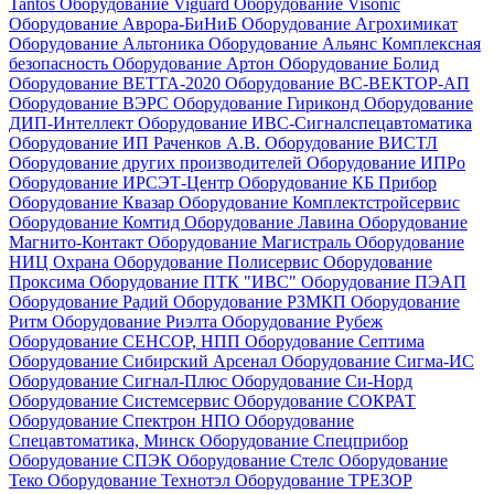
Tantos
Оборудование Viguard
Оборудование Visonic
Оборудование Аврора-БиНиБ
Оборудование Агрохимикат
Оборудование Альтоника
Оборудование Альянс Комплексная
безопасность
Оборудование Артон
Оборудование Болид
Оборудование ВЕТТА-2020
Оборудование ВС-ВЕКТОР-АП
Оборудование ВЭРС
Оборудование Гириконд
Оборудование
ДИП-Интеллект
Оборудование ИВС-Сигналспецавтоматика
Оборудование ИП Раченков А.В.
Оборудование ВИСТЛ
Оборудование других производителей
Оборудование ИПРо
Оборудование ИРСЭТ-Центр
Оборудование КБ Прибор
Оборудование Квазар
Оборудование Комплектстройсервис
Оборудование Комтид
Оборудование Лавина
Оборудование
Магнито-Контакт
Оборудование Магистраль
Оборудование
НИЦ Охрана
Оборудование Полисервис
Оборудование
Проксима
Оборудование ПТК "ИВС"
Оборудование ПЭАП
Оборудование Радий
Оборудование РЗМКП
Оборудование
Ритм
Оборудование Риэлта
Оборудование Рубеж
Оборудование СЕНСОР, НПП
Оборудование Септима
Оборудование Сибирский Арсенал
Оборудование Сигма-ИС
Оборудование Сигнал-Плюс
Оборудование Си-Норд
Оборудование Системсервис
Оборудование СОКРАТ
Оборудование Спектрон НПО
Оборудование
Спецавтоматика, Минск
Оборудование Спецприбор
Оборудование СПЭК
Оборудование Стелс
Оборудование
Теко
Оборудование Технотэл
Оборудование ТРЕЗОР