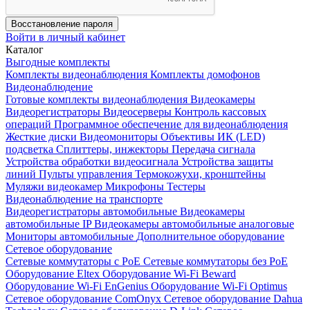
Восстановление пароля
Войти в личный кабинет
Каталог
Выгодные комплекты
Комплекты видеонаблюдения
Комплекты домофонов
Видеонаблюдение
Готовые комплекты видеонаблюдения
Видеокамеры
Видеорегистраторы
Видеосерверы
Контроль кассовых
операций
Программное обеспечение для видеонаблюдения
Жесткие диски
Видеомониторы
Объективы
ИК (LED)
подсветка
Сплиттеры, инжекторы
Передача сигнала
Устройства обработки видеосигнала
Устройства защиты
линий
Пульты управления
Термокожухи, кронштейны
Муляжи видеокамер
Микрофоны
Тестеры
Видеонаблюдение на транспорте
Видеорегистраторы автомобильные
Видеокамеры
автомобильные IP
Видеокамеры автомобильные аналоговые
Мониторы автомобильные
Дополнительное оборудование
Сетевое оборудование
Сетевые коммутаторы с РоЕ
Сетевые коммутаторы без РоЕ
Оборудование Eltex
Оборудование Wi-Fi Beward
Оборудование Wi-Fi EnGenius
Оборудование Wi-Fi Optimus
Сетевое оборудование ComOnyx
Сетевое оборудование Dahua