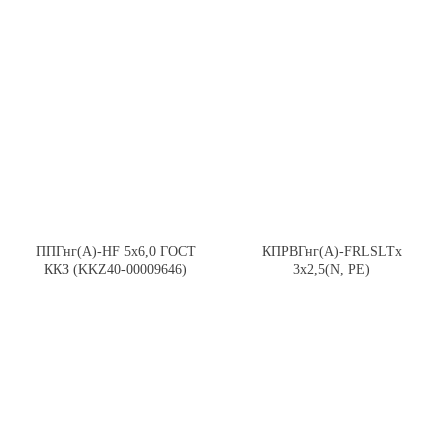
ППГнг(А)-HF 5х6,0 ГОСТ
КПРВГнг(А)-FRLSLTx
ККЗ (KKZ40-00009646)
3х2,5(N, PE)