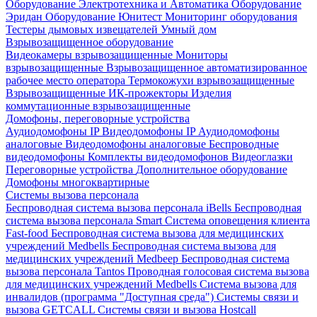
Оборудование Электротехника и Автоматика
Оборудование
Эридан
Оборудование Юнитест
Мониторинг оборудования
Тестеры дымовых извещателей
Умный дом
Взрывозащищенное оборудование
Видеокамеры взрывозащищенные
Мониторы
взрывозащищенные
Взрывозащищенное автоматизированное
рабочее место оператора
Термокожухи взрывозащищенные
Взрывозащищенные ИК-прожекторы
Изделия
коммутационные взрывозащищенные
Домофоны, переговорные устройства
Аудиодомофоны IP
Видеодомофоны IP
Аудиодомофоны
аналоговые
Видеодомофоны аналоговые
Беспроводные
видеодомофоны
Комплекты видеодомофонов
Видеоглазки
Переговорные устройства
Дополнительное оборудование
Домофоны многоквартирные
Системы вызова персонала
Беспроводная система вызова персонала iBells
Беспроводная
система вызова персонала Smart
Система оповещения клиента
Fast-food
Беспроводная система вызова для медицинских
учреждений Medbells
Беспроводная система вызова для
медицинских учреждений Medbeep
Беспроводная система
вызова персонала Tantos
Проводная голосовая система вызова
для медицинских учреждений Medbells
Система вызова для
инвалидов (программа "Доступная среда")
Системы связи и
вызова GETCALL
Системы связи и вызова Hostcall