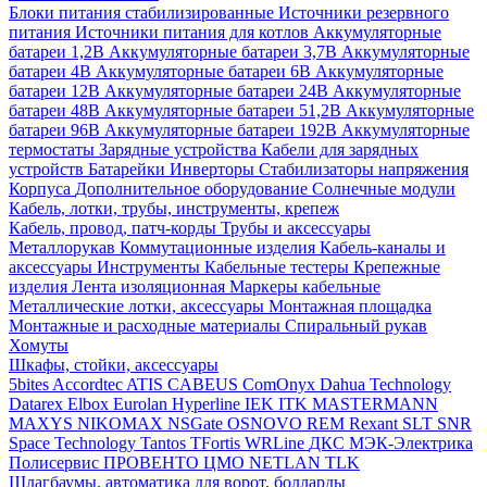
Блоки питания стабилизированные
Источники резервного
питания
Источники питания для котлов
Аккумуляторные
батареи 1,2В
Аккумуляторные батареи 3,7В
Аккумуляторные
батареи 4В
Аккумуляторные батареи 6В
Аккумуляторные
батареи 12В
Аккумуляторные батареи 24В
Аккумуляторные
батареи 48В
Аккумуляторные батареи 51,2В
Аккумуляторные
батареи 96В
Аккумуляторные батареи 192В
Аккумуляторные
термостаты
Зарядные устройства
Кабели для зарядных
устройств
Батарейки
Инверторы
Стабилизаторы напряжения
Корпуса
Дополнительное оборудование
Солнечные модули
Кабель, лотки, трубы, инструменты, крепеж
Кабель, провод, патч-корды
Трубы и аксессуары
Металлорукав
Коммутационные изделия
Кабель-каналы и
аксессуары
Инструменты
Кабельные тестеры
Крепежные
изделия
Лента изоляционная
Маркеры кабельные
Металлические лотки, аксессуары
Монтажная площадка
Монтажные и расходные материалы
Спиральный рукав
Хомуты
Шкафы, стойки, аксессуары
5bites
Accordtec
ATIS
CABEUS
ComOnyx
Dahua Technology
Datarex
Elbox
Eurolan
Hyperline
IEK
ITK
MASTERMANN
MAXYS
NIKOMAX
NSGate
OSNOVO
REM
Rexant
SLT
SNR
Space Technology
Tantos
TFortis
WRLine
ДКС
МЭК-Электрика
Полисервис
ПРОВЕНТО
ЦМО
NETLAN
TLK
Шлагбаумы, автоматика для ворот, болларды