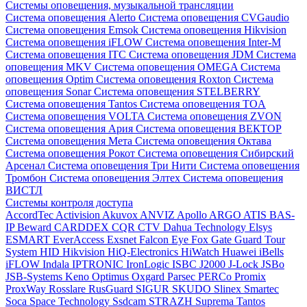
Системы оповещения, музыкальной трансляции
Система оповещения Alerto
Система оповещения CVGaudio
Система оповещения Emsok
Система оповещения Hikvision
Система оповещения iFLOW
Система оповещения Inter-M
Система оповещения ITC
Система оповещения JDM
Система
оповещения MKV
Система оповещения OMEGA
Система
оповещения Optim
Система оповещения Roxton
Система
оповещения Sonar
Система оповещения STELBERRY
Система оповещения Tantos
Система оповещения TOA
Система оповещения VOLTA
Система оповещения ZVON
Система оповещения Ария
Система оповещения ВЕКТОР
Система оповещения Мета
Система оповещения Октава
Система оповещения Рокот
Система оповещения Сибирский
Арсенал
Система оповещения Три Нити
Система оповещения
Тромбон
Система оповещения Элтех
Система оповещения
ВИСТЛ
Системы контроля доступа
AccordTec
Activision
Akuvox
ANVIZ
Apollo
ARGO
ATIS
BAS-
IP
Beward
CARDDEX
CQR
CTV
Dahua Technology
Elsys
ESMART
EverAccess
Exsnet
Falcon Eye
Fox
Gate
Guard Tour
System
HID
Hikvision
HiQ-Electronics
HiWatch
Huawei
iBells
iFLOW
Indala
IPTRONIC
IronLogic
ISBC
J2000
J-Lock
JSBo
JSB-Systems
Keno
Optimus
Oxgard
Parsec
PERCo
Promix
ProxWay
Rosslare
RusGuard
SIGUR
SKUDO
Slinex
Smartec
Soca
Space Technology
Ssdcam
STRAZH
Suprema
Tantos