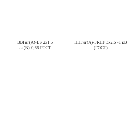
ВВГнг(А)-LS 2х1,5
ППГнг(А)-FRHF 3х2,5 -1 кВ
ок(N)-0,66 ГОСТ
(ГОСТ)