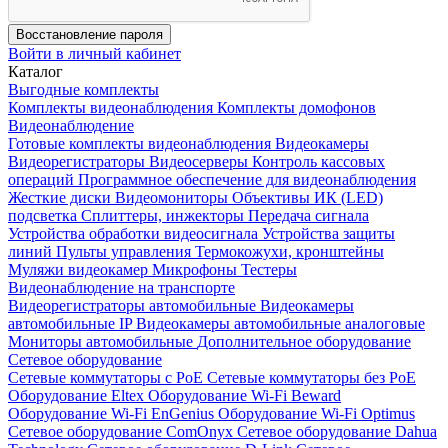
Восстановление пароля
Войти в личный кабинет
Каталог
Выгодные комплекты
Комплекты видеонаблюдения
Комплекты домофонов
Видеонаблюдение
Готовые комплекты видеонаблюдения
Видеокамеры
Видеорегистраторы
Видеосерверы
Контроль кассовых
операций
Программное обеспечение для видеонаблюдения
Жесткие диски
Видеомониторы
Объективы
ИК (LED)
подсветка
Сплиттеры, инжекторы
Передача сигнала
Устройства обработки видеосигнала
Устройства защиты
линий
Пульты управления
Термокожухи, кронштейны
Муляжи видеокамер
Микрофоны
Тестеры
Видеонаблюдение на транспорте
Видеорегистраторы автомобильные
Видеокамеры
автомобильные IP
Видеокамеры автомобильные аналоговые
Мониторы автомобильные
Дополнительное оборудование
Сетевое оборудование
Сетевые коммутаторы с РоЕ
Сетевые коммутаторы без РоЕ
Оборудование Eltex
Оборудование Wi-Fi Beward
Оборудование Wi-Fi EnGenius
Оборудование Wi-Fi Optimus
Сетевое оборудование ComOnyx
Сетевое оборудование Dahua