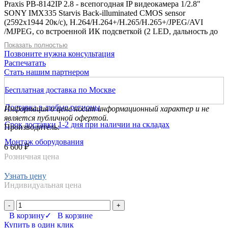
Praxis PB-8142IP 2.8 - всепогодная IP видеокамера 1/2.8"
SONY IMX335 Starvis Back-illuminated CMOS sensor
(2592x1944 20к/с), H.264/H.264+/H.265/H.265+/JPEG/AVI
/MJPEG, со встроенной ИК подсветкой (2 LED, дальность до
30м), встроенный объектив f=2.8мм с АРД, F 2.0, D-WDR,
Показать полностью
BLC, AGC, OSD, 2DNR /3DNR, 0.01 лк (цвет) / 0.0 (ч/б с
Позвоните нужна консультация
ИК), день/ночь (эл.мех ИК фильтр., авто, on/off), эл.затвор
Распечатать
1/25~1/10000; 3 приватных зон, детектор движения; цифровое
Стать нашим партнером
увеличение 64X; S/N>52дБ, питание -12В/PoE, 157.0мм х
70.0мм x 66мм, -30°С +55°С, IP66, 650г
Бесплатная доставка по Москве
Доставка в любые регионы
Информация о цене носит информационный характер и не
является публичной офертой.
Срок доставки 1-2 дня при наличии на складах
Производитель:
Монтаж оборудования
6 600 ₽
Розничная цена
Узнать цену
Индивидуальная цена
-
+
В корзину
✓ В корзине
Купить в один клик