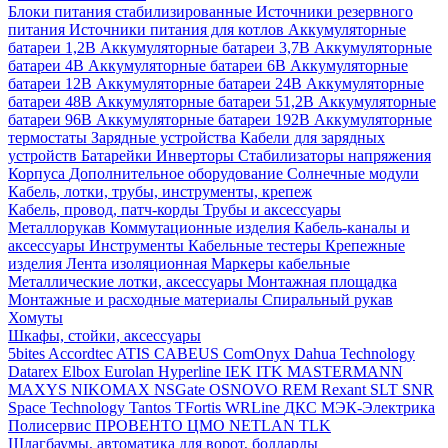
Блоки питания стабилизированные
Источники резервного
питания
Источники питания для котлов
Аккумуляторные
батареи 1,2В
Аккумуляторные батареи 3,7В
Аккумуляторные
батареи 4В
Аккумуляторные батареи 6В
Аккумуляторные
батареи 12В
Аккумуляторные батареи 24В
Аккумуляторные
батареи 48В
Аккумуляторные батареи 51,2В
Аккумуляторные
батареи 96В
Аккумуляторные батареи 192В
Аккумуляторные
термостаты
Зарядные устройства
Кабели для зарядных
устройств
Батарейки
Инверторы
Стабилизаторы напряжения
Корпуса
Дополнительное оборудование
Солнечные модули
Кабель, лотки, трубы, инструменты, крепеж
Кабель, провод, патч-корды
Трубы и аксессуары
Металлорукав
Коммутационные изделия
Кабель-каналы и
аксессуары
Инструменты
Кабельные тестеры
Крепежные
изделия
Лента изоляционная
Маркеры кабельные
Металлические лотки, аксессуары
Монтажная площадка
Монтажные и расходные материалы
Спиральный рукав
Хомуты
Шкафы, стойки, аксессуары
5bites
Accordtec
ATIS
CABEUS
ComOnyx
Dahua Technology
Datarex
Elbox
Eurolan
Hyperline
IEK
ITK
MASTERMANN
MAXYS
NIKOMAX
NSGate
OSNOVO
REM
Rexant
SLT
SNR
Space Technology
Tantos
TFortis
WRLine
ДКС
МЭК-Электрика
Полисервис
ПРОВЕНТО
ЦМО
NETLAN
TLK
Шлагбаумы, автоматика для ворот, болларды