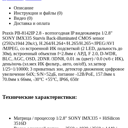
Описание
Инструкции и файлы (0)
Видео (0)
Доставка и оплата
Praxis PB-8142IP 2.8 - всепогодная IP видеокамера 1/2.8"
SONY IMX335 Starvis Back-illuminated CMOS sensor
(2592x1944 20к/с), H.264/H.264+/H.265/H.265+/JPEG/AVI
/MJPEG, со встроенной ИК подсветкой (2 LED, дальность до
30м), встроенный объектив f=2.8мм с АРД, F 2.0, D-WDR,
BLC, AGC, OSD, 2DNR /3DNR, 0.01 лк (цвет) / 0.0 (ч/б с ИК),
день/ночь (эл.мех ИК фильтр., авто, on/off), эл.затвор
1/25~1/10000; 3 приватных зон, детектор движения; цифровое
увеличение 64X; S/N>52дБ, питание -12В/PoE, 157.0мм х
70.0мм x 66мм, -30°С +55°С, IP66, 650г
Технические характеристики:
Матрица / процессор 1/2.8″ SONY IMX335 + HiSilicon
3516D