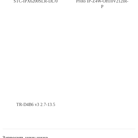
STC-IPX6200SLR-DL/0
Proto IP-Z4W-OH10V212IR-
P
TR-D4B6 v3 2.7-13.5
Запросить цену ниже