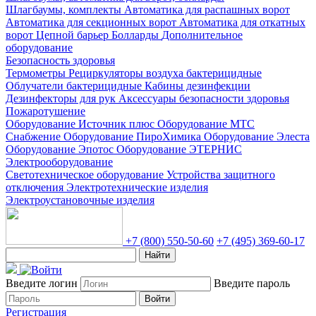
Шлагбаумы, комплекты
Автоматика для распашных ворот
Автоматика для секционных ворот
Автоматика для откатных
ворот
Цепной барьер
Болларды
Дополнительное
оборудование
Безопасность здоровья
Термометры
Рециркуляторы воздуха бактерицидные
Облучатели бактерицидные
Кабины дезинфекции
Дезинфекторы для рук
Аксессуары безопасности здоровья
Пожаротушение
Оборудование Источник плюс
Оборудование МТС
Снабжение
Оборудование ПироХимика
Оборудование Элеста
Оборудование Эпотос
Оборудование ЭТЕРНИС
Электрооборудование
Светотехническое оборудование
Устройства защитного
отключения
Электротехнические изделия
Электроустановочные изделия
+7 (800) 550-50-60
+7 (495) 369-60-17
Найти
Введите логин
Введите пароль
Войти
Регистрация