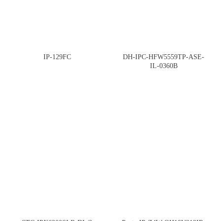
IP-129FC
DH-IPC-HFW5559TP-ASE-
IL-0360B