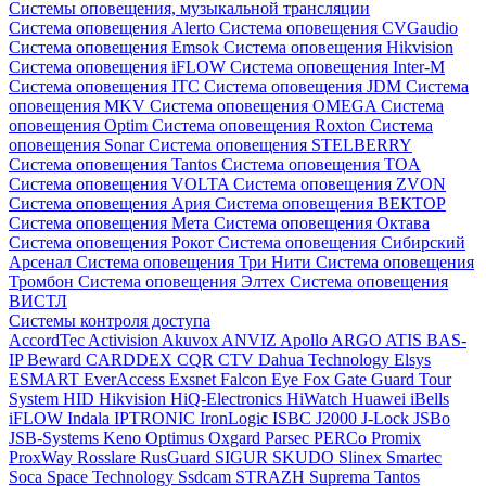
Системы оповещения, музыкальной трансляции
Система оповещения Alerto
Система оповещения CVGaudio
Система оповещения Emsok
Система оповещения Hikvision
Система оповещения iFLOW
Система оповещения Inter-M
Система оповещения ITC
Система оповещения JDM
Система
оповещения MKV
Система оповещения OMEGA
Система
оповещения Optim
Система оповещения Roxton
Система
оповещения Sonar
Система оповещения STELBERRY
Система оповещения Tantos
Система оповещения TOA
Система оповещения VOLTA
Система оповещения ZVON
Система оповещения Ария
Система оповещения ВЕКТОР
Система оповещения Мета
Система оповещения Октава
Система оповещения Рокот
Система оповещения Сибирский
Арсенал
Система оповещения Три Нити
Система оповещения
Тромбон
Система оповещения Элтех
Система оповещения
ВИСТЛ
Системы контроля доступа
AccordTec
Activision
Akuvox
ANVIZ
Apollo
ARGO
ATIS
BAS-
IP
Beward
CARDDEX
CQR
CTV
Dahua Technology
Elsys
ESMART
EverAccess
Exsnet
Falcon Eye
Fox
Gate
Guard Tour
System
HID
Hikvision
HiQ-Electronics
HiWatch
Huawei
iBells
iFLOW
Indala
IPTRONIC
IronLogic
ISBC
J2000
J-Lock
JSBo
JSB-Systems
Keno
Optimus
Oxgard
Parsec
PERCo
Promix
ProxWay
Rosslare
RusGuard
SIGUR
SKUDO
Slinex
Smartec
Soca
Space Technology
Ssdcam
STRAZH
Suprema
Tantos