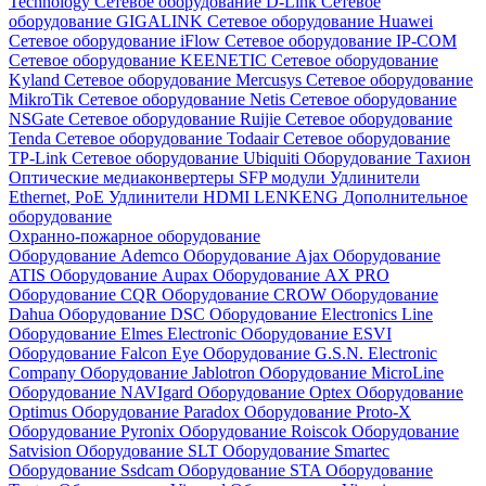
Technology
Сетевое оборудование D-Link
Сетевое
оборудование GIGALINK
Сетевое оборудование Huawei
Сетевое оборудование iFlow
Сетевое оборудование IP-COM
Сетевое оборудование KEENETIC
Сетевое оборудование
Kyland
Сетевое оборудование Mercusys
Сетевое оборудование
MikroTik
Сетевое оборудование Netis
Сетевое оборудование
NSGate
Сетевое оборудование Ruijie
Сетевое оборудование
Tenda
Сетевое оборудование Todaair
Сетевое оборудование
TP-Link
Сетевое оборудование Ubiquiti
Оборудование Тахион
Оптические медиаконвертеры
SFP модули
Удлинители
Ethernet, PoE
Удлинители HDMI LENKENG
Дополнительное
оборудование
Охранно-пожарное оборудование
Оборудование Ademco
Оборудование Ajax
Оборудование
ATIS
Оборудование Aupax
Оборудование AX PRO
Оборудование CQR
Оборудование CROW
Оборудование
Dahua
Оборудование DSC
Оборудование Electronics Line
Оборудование Elmes Electronic
Оборудование ESVI
Оборудование Falcon Eye
Оборудование G.S.N. Electronic
Company
Оборудование Jablotron
Оборудование MicroLine
Оборудование NAVIgard
Оборудование Optex
Оборудование
Optimus
Оборудование Paradox
Оборудование Proto-X
Оборудование Pyronix
Оборудование Roiscok
Оборудование
Satvision
Оборудование SLT
Оборудование Smartec
Оборудование Ssdcam
Оборудование STA
Оборудование