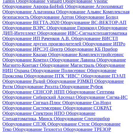
Tantos
Оборудование Viguard
Оборудование Visonic
Оборудование Аврора-БиНиБ
Оборудование Агрохимикат
Оборудование Альтоника
Оборудование Альянс Комплексная
безопасность
Оборудование Артон
Оборудование Болид
Оборудование ВЕТТА-2020
Оборудование ВС-ВЕКТОР-АП
Оборудование ВЭРС
Оборудование Гириконд
Оборудование
ДИП-Интеллект
Оборудование ИВС-Сигналспецавтоматика
Оборудование ИП Раченков А.В.
Оборудование ВИСТЛ
Оборудование других производителей
Оборудование ИПРо
Оборудование ИРСЭТ-Центр
Оборудование КБ Прибор
Оборудование Квазар
Оборудование Комплектстройсервис
Оборудование Комтид
Оборудование Лавина
Оборудование
Магнито-Контакт
Оборудование Магистраль
Оборудование
НИЦ Охрана
Оборудование Полисервис
Оборудование
Проксима
Оборудование ПТК "ИВС"
Оборудование ПЭАП
Оборудование Радий
Оборудование РЗМКП
Оборудование
Ритм
Оборудование Риэлта
Оборудование Рубеж
Оборудование СЕНСОР, НПП
Оборудование Септима
Оборудование Сибирский Арсенал
Оборудование Сигма-ИС
Оборудование Сигнал-Плюс
Оборудование Си-Норд
Оборудование Системсервис
Оборудование СОКРАТ
Оборудование Спектрон НПО
Оборудование
Спецавтоматика, Минск
Оборудование Спецприбор
Оборудование СПЭК
Оборудование Стелс
Оборудование
Теко
Оборудование Технотэл
Оборудование ТРЕЗОР