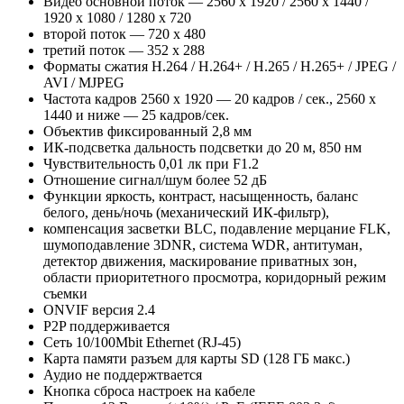
Видео основной поток ­— 2560 x 1920 / 2560 x 1440 /
1920 x 1080 / 1280 x 720
второй поток — 720 x 480
третий поток — 352 x 288
Форматы сжатия H.264 / H.264+ / H.265 / H.265+ / JPEG /
AVI / MJPEG
Частота кадров 2560 x 1920 — 20 кадров / сек., 2560 x
1440 и ниже — 25 кадров/сек.
Объектив фиксированный 2,8 мм
ИК-подсветка дальность подсветки до 20 м, 850 нм
Чувствительность 0,01 лк при F1.2
Отношение сигнал/шум более 52 дБ
Функции яркость, контраст, насыщенность, баланс
белого, день/ночь (механический ИК-фильтр),
компенсация засветки BLC, подавление мерцание FLK,
шумоподавление 3DNR, система WDR, антитуман,
детектор движения, маскирование приватных зон,
области приоритетного просмотра, коридорный режим
съемки
ONVIF версия 2.4
P2P поддерживается
Сеть 10/100Mbit Ethernet (RJ-45)
Карта памяти разъем для карты SD (128 ГБ макс.)
Аудио не поддержтвается
Кнопка сброса настроек на кабеле