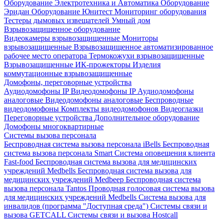
Оборудование Электротехника и Автоматика
Оборудование
Эридан
Оборудование Юнитест
Мониторинг оборудования
Тестеры дымовых извещателей
Умный дом
Взрывозащищенное оборудование
Видеокамеры взрывозащищенные
Мониторы
взрывозащищенные
Взрывозащищенное автоматизированное
рабочее место оператора
Термокожухи взрывозащищенные
Взрывозащищенные ИК-прожекторы
Изделия
коммутационные взрывозащищенные
Домофоны, переговорные устройства
Аудиодомофоны IP
Видеодомофоны IP
Аудиодомофоны
аналоговые
Видеодомофоны аналоговые
Беспроводные
видеодомофоны
Комплекты видеодомофонов
Видеоглазки
Переговорные устройства
Дополнительное оборудование
Домофоны многоквартирные
Системы вызова персонала
Беспроводная система вызова персонала iBells
Беспроводная
система вызова персонала Smart
Система оповещения клиента
Fast-food
Беспроводная система вызова для медицинских
учреждений Medbells
Беспроводная система вызова для
медицинских учреждений Medbeep
Беспроводная система
вызова персонала Tantos
Проводная голосовая система вызова
для медицинских учреждений Medbells
Система вызова для
инвалидов (программа "Доступная среда")
Системы связи и
вызова GETCALL
Системы связи и вызова Hostcall