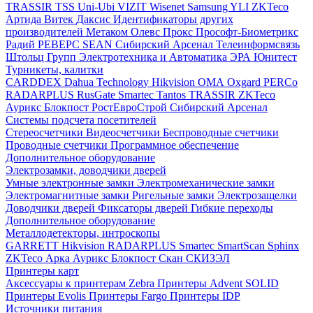
TRASSIR
TSS
Uni-Ubi
VIZIT
Wisenet Samsung
YLI
ZKTeco
Артида
Витек
Даксис
Идентификаторы других
производителей
Метаком
Олевс
Прокс
Прософт-Биометрикс
Радий
РЕВЕРС
SEAN
Сибирский Арсенал
Телеинформсвязь
Штольц Групп
Электротехника и Автоматика
ЭРА
Юнитест
Турникеты, калитки
CARDDEX
Dahua Technology
Hikvision
ОМА
Oxgard
PERCo
RADARPLUS
RusGate
Smartec
Tantos
TRASSIR
ZKTeco
Аурикс
Блокпост
РостЕвроСтрой
Сибирский Арсенал
Системы подсчета посетителей
Стереосчетчики
Видеосчетчики
Беспроводные счетчики
Проводные счетчики
Программное обеспечение
Дополнительное оборудование
Электрозамки, доводчики дверей
Умные электронные замки
Электромеханические замки
Электромагнитные замки
Ригельные замки
Электрозащелки
Доводчики дверей
Фиксаторы дверей
Гибкие переходы
Дополнительное оборудование
Металлодетекторы, интроскопы
GARRETT
Hikvision
RADARPLUS
Smartec
SmartScan
Sphinx
ZKTeco
Арка
Аурикс
Блокпост
Скан
СКИЗЭЛ
Принтеры карт
Аксессуары к принтерам Zebra
Принтеры Advent SOLID
Принтеры Evolis
Принтеры Fargo
Принтеры IDP
Источники питания