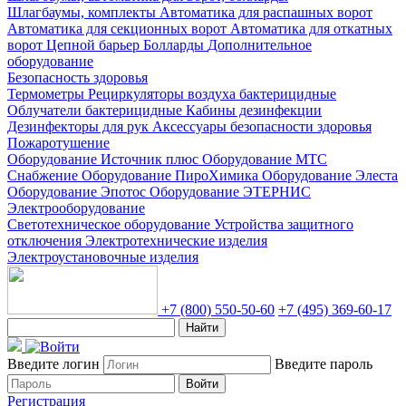
Шлагбаумы, комплекты
Автоматика для распашных ворот
Автоматика для секционных ворот
Автоматика для откатных
ворот
Цепной барьер
Болларды
Дополнительное
оборудование
Безопасность здоровья
Термометры
Рециркуляторы воздуха бактерицидные
Облучатели бактерицидные
Кабины дезинфекции
Дезинфекторы для рук
Аксессуары безопасности здоровья
Пожаротушение
Оборудование Источник плюс
Оборудование МТС
Снабжение
Оборудование ПироХимика
Оборудование Элеста
Оборудование Эпотос
Оборудование ЭТЕРНИС
Электрооборудование
Светотехническое оборудование
Устройства защитного
отключения
Электротехнические изделия
Электроустановочные изделия
+7 (800) 550-50-60
+7 (495) 369-60-17
Найти
Введите логин
Введите пароль
Войти
Регистрация