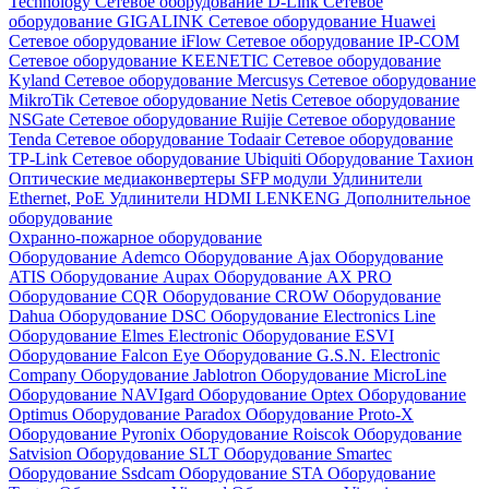
Technology
Сетевое оборудование D-Link
Сетевое
оборудование GIGALINK
Сетевое оборудование Huawei
Сетевое оборудование iFlow
Сетевое оборудование IP-COM
Сетевое оборудование KEENETIC
Сетевое оборудование
Kyland
Сетевое оборудование Mercusys
Сетевое оборудование
MikroTik
Сетевое оборудование Netis
Сетевое оборудование
NSGate
Сетевое оборудование Ruijie
Сетевое оборудование
Tenda
Сетевое оборудование Todaair
Сетевое оборудование
TP-Link
Сетевое оборудование Ubiquiti
Оборудование Тахион
Оптические медиаконвертеры
SFP модули
Удлинители
Ethernet, PoE
Удлинители HDMI LENKENG
Дополнительное
оборудование
Охранно-пожарное оборудование
Оборудование Ademco
Оборудование Ajax
Оборудование
ATIS
Оборудование Aupax
Оборудование AX PRO
Оборудование CQR
Оборудование CROW
Оборудование
Dahua
Оборудование DSC
Оборудование Electronics Line
Оборудование Elmes Electronic
Оборудование ESVI
Оборудование Falcon Eye
Оборудование G.S.N. Electronic
Company
Оборудование Jablotron
Оборудование MicroLine
Оборудование NAVIgard
Оборудование Optex
Оборудование
Optimus
Оборудование Paradox
Оборудование Proto-X
Оборудование Pyronix
Оборудование Roiscok
Оборудование
Satvision
Оборудование SLT
Оборудование Smartec
Оборудование Ssdcam
Оборудование STA
Оборудование