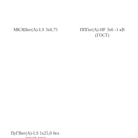
МКЭШнг(А)-LS 3х0,75
ППГнг(А)-HF 3х6 -1 кВ
(ГОСТ)
ПуГВнг(А)-LS 1х25,0 бел.