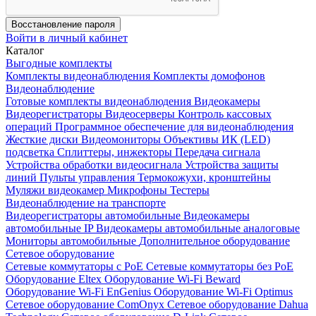
Восстановление пароля
Войти в личный кабинет
Каталог
Выгодные комплекты
Комплекты видеонаблюдения
Комплекты домофонов
Видеонаблюдение
Готовые комплекты видеонаблюдения
Видеокамеры
Видеорегистраторы
Видеосерверы
Контроль кассовых
операций
Программное обеспечение для видеонаблюдения
Жесткие диски
Видеомониторы
Объективы
ИК (LED)
подсветка
Сплиттеры, инжекторы
Передача сигнала
Устройства обработки видеосигнала
Устройства защиты
линий
Пульты управления
Термокожухи, кронштейны
Муляжи видеокамер
Микрофоны
Тестеры
Видеонаблюдение на транспорте
Видеорегистраторы автомобильные
Видеокамеры
автомобильные IP
Видеокамеры автомобильные аналоговые
Мониторы автомобильные
Дополнительное оборудование
Сетевое оборудование
Сетевые коммутаторы с РоЕ
Сетевые коммутаторы без РоЕ
Оборудование Eltex
Оборудование Wi-Fi Beward
Оборудование Wi-Fi EnGenius
Оборудование Wi-Fi Optimus
Сетевое оборудование ComOnyx
Сетевое оборудование Dahua