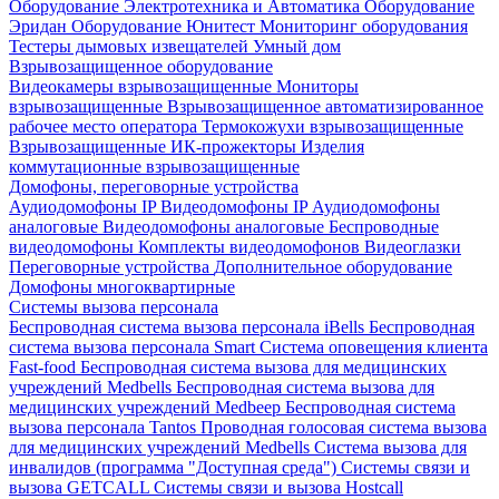
Оборудование Электротехника и Автоматика
Оборудование
Эридан
Оборудование Юнитест
Мониторинг оборудования
Тестеры дымовых извещателей
Умный дом
Взрывозащищенное оборудование
Видеокамеры взрывозащищенные
Мониторы
взрывозащищенные
Взрывозащищенное автоматизированное
рабочее место оператора
Термокожухи взрывозащищенные
Взрывозащищенные ИК-прожекторы
Изделия
коммутационные взрывозащищенные
Домофоны, переговорные устройства
Аудиодомофоны IP
Видеодомофоны IP
Аудиодомофоны
аналоговые
Видеодомофоны аналоговые
Беспроводные
видеодомофоны
Комплекты видеодомофонов
Видеоглазки
Переговорные устройства
Дополнительное оборудование
Домофоны многоквартирные
Системы вызова персонала
Беспроводная система вызова персонала iBells
Беспроводная
система вызова персонала Smart
Система оповещения клиента
Fast-food
Беспроводная система вызова для медицинских
учреждений Medbells
Беспроводная система вызова для
медицинских учреждений Medbeep
Беспроводная система
вызова персонала Tantos
Проводная голосовая система вызова
для медицинских учреждений Medbells
Система вызова для
инвалидов (программа "Доступная среда")
Системы связи и
вызова GETCALL
Системы связи и вызова Hostcall