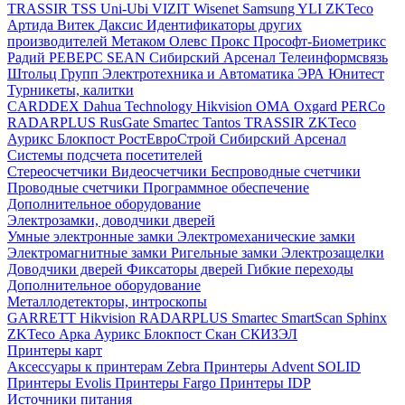
TRASSIR
TSS
Uni-Ubi
VIZIT
Wisenet Samsung
YLI
ZKTeco
Артида
Витек
Даксис
Идентификаторы других
производителей
Метаком
Олевс
Прокс
Прософт-Биометрикс
Радий
РЕВЕРС
SEAN
Сибирский Арсенал
Телеинформсвязь
Штольц Групп
Электротехника и Автоматика
ЭРА
Юнитест
Турникеты, калитки
CARDDEX
Dahua Technology
Hikvision
ОМА
Oxgard
PERCo
RADARPLUS
RusGate
Smartec
Tantos
TRASSIR
ZKTeco
Аурикс
Блокпост
РостЕвроСтрой
Сибирский Арсенал
Системы подсчета посетителей
Стереосчетчики
Видеосчетчики
Беспроводные счетчики
Проводные счетчики
Программное обеспечение
Дополнительное оборудование
Электрозамки, доводчики дверей
Умные электронные замки
Электромеханические замки
Электромагнитные замки
Ригельные замки
Электрозащелки
Доводчики дверей
Фиксаторы дверей
Гибкие переходы
Дополнительное оборудование
Металлодетекторы, интроскопы
GARRETT
Hikvision
RADARPLUS
Smartec
SmartScan
Sphinx
ZKTeco
Арка
Аурикс
Блокпост
Скан
СКИЗЭЛ
Принтеры карт
Аксессуары к принтерам Zebra
Принтеры Advent SOLID
Принтеры Evolis
Принтеры Fargo
Принтеры IDP
Источники питания