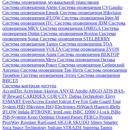
Системы оповещения, музыкальной трансляции
Система оповещения Alerto
Система оповещения CVGaudio
Система оповещения Emsok
Система оповещения Hikvision
Система оповещения iFLOW
Система оповещения Inter-M
Система оповещения ITC
Система оповещения JDM
Система
оповещения MKV
Система оповещения OMEGA
Система
оповещения Optim
Система оповещения Roxton
Система
оповещения Sonar
Система оповещения STELBERRY
Система оповещения Tantos
Система оповещения TOA
Система оповещения VOLTA
Система оповещения ZVON
Система оповещения Ария
Система оповещения ВЕКТОР
Система оповещения Мета
Система оповещения Октава
Система оповещения Рокот
Система оповещения Сибирский
Арсенал
Система оповещения Три Нити
Система оповещения
Тромбон
Система оповещения Элтех
Система оповещения
ВИСТЛ
Системы контроля доступа
AccordTec
Activision
Akuvox
ANVIZ
Apollo
ARGO
ATIS
BAS-
IP
Beward
CARDDEX
CQR
CTV
Dahua Technology
Elsys
ESMART
EverAccess
Exsnet
Falcon Eye
Fox
Gate
Guard Tour
System
HID
Hikvision
HiQ-Electronics
HiWatch
Huawei
iBells
iFLOW
Indala
IPTRONIC
IronLogic
ISBC
J2000
J-Lock
JSBo
JSB-Systems
Keno
Optimus
Oxgard
Parsec
PERCo
Promix
ProxWay
Rosslare
RusGuard
SIGUR
SKUDO
Slinex
Smartec
Soca
Space Technology
Ssdcam
STRAZH
Suprema
Tantos