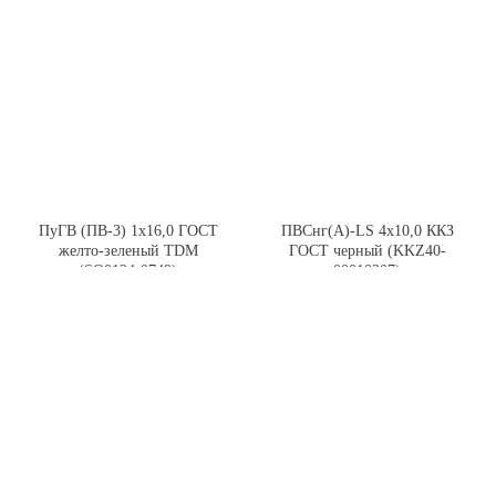
ПуГВ (ПВ-3) 1х16,0 ГОСТ
ПВСнг(А)-LS 4х10,0 ККЗ
желто-зеленый TDM
ГОСТ черный (KKZ40-
(SQ0124-0749)
00010207)