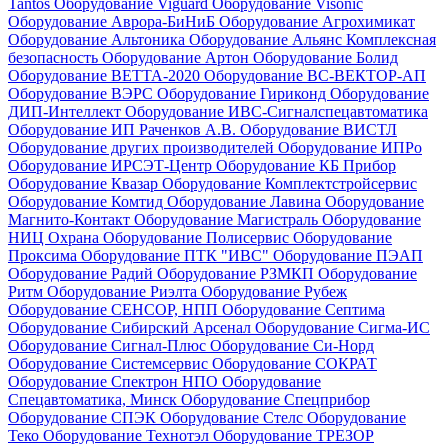
Tantos
Оборудование Viguard
Оборудование Visonic
Оборудование Аврора-БиНиБ
Оборудование Агрохимикат
Оборудование Альтоника
Оборудование Альянс Комплексная
безопасность
Оборудование Артон
Оборудование Болид
Оборудование ВЕТТА-2020
Оборудование ВС-ВЕКТОР-АП
Оборудование ВЭРС
Оборудование Гириконд
Оборудование
ДИП-Интеллект
Оборудование ИВС-Сигналспецавтоматика
Оборудование ИП Раченков А.В.
Оборудование ВИСТЛ
Оборудование других производителей
Оборудование ИПРо
Оборудование ИРСЭТ-Центр
Оборудование КБ Прибор
Оборудование Квазар
Оборудование Комплектстройсервис
Оборудование Комтид
Оборудование Лавина
Оборудование
Магнито-Контакт
Оборудование Магистраль
Оборудование
НИЦ Охрана
Оборудование Полисервис
Оборудование
Проксима
Оборудование ПТК "ИВС"
Оборудование ПЭАП
Оборудование Радий
Оборудование РЗМКП
Оборудование
Ритм
Оборудование Риэлта
Оборудование Рубеж
Оборудование СЕНСОР, НПП
Оборудование Септима
Оборудование Сибирский Арсенал
Оборудование Сигма-ИС
Оборудование Сигнал-Плюс
Оборудование Си-Норд
Оборудование Системсервис
Оборудование СОКРАТ
Оборудование Спектрон НПО
Оборудование
Спецавтоматика, Минск
Оборудование Спецприбор
Оборудование СПЭК
Оборудование Стелс
Оборудование
Теко
Оборудование Технотэл
Оборудование ТРЕЗОР