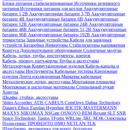
Блоки питания стабилизированные
Источники резервного
питания
Источники питания для котлов
Аккумуляторные
батареи 1,2В
Аккумуляторные батареи 3,7В
Аккумуляторные
батареи 4В
Аккумуляторные батареи 6В
Аккумуляторные
батареи 12В
Аккумуляторные батареи 24В
Аккумуляторные
батареи 48В
Аккумуляторные батареи 51,2В
Аккумуляторные
батареи 96В
Аккумуляторные батареи 192В
Аккумуляторные
термостаты
Зарядные устройства
Кабели для зарядных
устройств
Батарейки
Инверторы
Стабилизаторы напряжения
Корпуса
Дополнительное оборудование
Солнечные модули
Кабель, лотки, трубы, инструменты, крепеж
Кабель, провод, патч-корды
Трубы и аксессуары
Металлорукав
Коммутационные изделия
Кабель-каналы и
аксессуары
Инструменты
Кабельные тестеры
Крепежные
изделия
Лента изоляционная
Маркеры кабельные
Металлические лотки, аксессуары
Монтажная площадка
Монтажные и расходные материалы
Спиральный рукав
Хомуты
Шкафы, стойки, аксессуары
5bites
Accordtec
ATIS
CABEUS
ComOnyx
Dahua Technology
Datarex
Elbox
Eurolan
Hyperline
IEK
ITK
MASTERMANN
MAXYS
NIKOMAX
NSGate
OSNOVO
REM
Rexant
SLT
SNR
Space Technology
Tantos
TFortis
WRLine
ДКС
МЭК-Электрика
Полисервис
ПРОВЕНТО
ЦМО
NETLAN
TLK
Шлагбаумы, автоматика для ворот, болларды