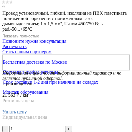
(0)
Провод установочный, гибкий, изоляция из ПВХ пластиката
пониженной горючести с пониженным газо-
дымовыделением; 1 х 1,5 мм², U-ном.450/750 В; t-
раб.-50...+65°С
Показать полностью
Позвоните нужна консультация
Распечатать
Стать нашим партнером
Бесплатная доставка по Москве
Доставка в любые регионы
Информация о цене носит информационный характер и не
является публичной офертой.
Срок доставки 1-2 дня при наличии на складах
Производитель:
Монтаж оборудования
21 563 ₽
/ км
Розничная цена
Узнать цену
Индивидуальная цена
-
+