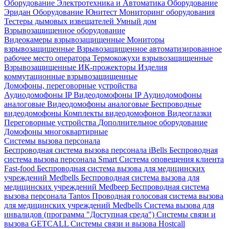
Оборудование Электротехника и Автоматика
Оборудование
Эридан
Оборудование Юнитест
Мониторинг оборудования
Тестеры дымовых извещателей
Умный дом
Взрывозащищенное оборудование
Видеокамеры взрывозащищенные
Мониторы
взрывозащищенные
Взрывозащищенное автоматизированное
рабочее место оператора
Термокожухи взрывозащищенные
Взрывозащищенные ИК-прожекторы
Изделия
коммутационные взрывозащищенные
Домофоны, переговорные устройства
Аудиодомофоны IP
Видеодомофоны IP
Аудиодомофоны
аналоговые
Видеодомофоны аналоговые
Беспроводные
видеодомофоны
Комплекты видеодомофонов
Видеоглазки
Переговорные устройства
Дополнительное оборудование
Домофоны многоквартирные
Системы вызова персонала
Беспроводная система вызова персонала iBells
Беспроводная
система вызова персонала Smart
Система оповещения клиента
Fast-food
Беспроводная система вызова для медицинских
учреждений Medbells
Беспроводная система вызова для
медицинских учреждений Medbeep
Беспроводная система
вызова персонала Tantos
Проводная голосовая система вызова
для медицинских учреждений Medbells
Система вызова для
инвалидов (программа "Доступная среда")
Системы связи и
вызова GETCALL
Системы связи и вызова Hostcall