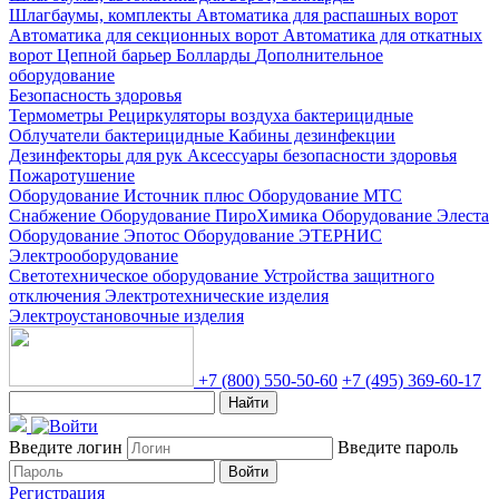
Шлагбаумы, комплекты
Автоматика для распашных ворот
Автоматика для секционных ворот
Автоматика для откатных
ворот
Цепной барьер
Болларды
Дополнительное
оборудование
Безопасность здоровья
Термометры
Рециркуляторы воздуха бактерицидные
Облучатели бактерицидные
Кабины дезинфекции
Дезинфекторы для рук
Аксессуары безопасности здоровья
Пожаротушение
Оборудование Источник плюс
Оборудование МТС
Снабжение
Оборудование ПироХимика
Оборудование Элеста
Оборудование Эпотос
Оборудование ЭТЕРНИС
Электрооборудование
Светотехническое оборудование
Устройства защитного
отключения
Электротехнические изделия
Электроустановочные изделия
+7 (800) 550-50-60
+7 (495) 369-60-17
Найти
Введите логин
Введите пароль
Войти
Регистрация