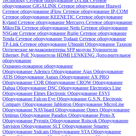
Technology
Сетевое оборудование D-Link
Сетевое
оборудование GIGALINK
Сетевое оборудование Huawei
Сетевое оборудование iFlow
Сетевое оборудование IP-COM
Сетевое оборудование KEENETIC
Сетевое оборудование
Kyland
Сетевое оборудование Mercusys
Сетевое оборудование
MikroTik
Сетевое оборудование Netis
Сетевое оборудование
NSGate
Сетевое оборудование Ruijie
Сетевое оборудование
Tenda
Сетевое оборудование Todaair
Сетевое оборудование
TP-Link
Сетевое оборудование Ubiquiti
Оборудование Тахион
Оптические медиаконвертеры
SFP модули
Удлинители
Ethernet, PoE
Удлинители HDMI LENKENG
Дополнительное
оборудование
Охранно-пожарное оборудование
Оборудование Ademco
Оборудование Ajax
Оборудование
ATIS
Оборудование Aupax
Оборудование AX PRO
Оборудование CQR
Оборудование CROW
Оборудование
Dahua
Оборудование DSC
Оборудование Electronics Line
Оборудование Elmes Electronic
Оборудование ESVI
Оборудование Falcon Eye
Оборудование G.S.N. Electronic
Company
Оборудование Jablotron
Оборудование MicroLine
Оборудование NAVIgard
Оборудование Optex
Оборудование
Optimus
Оборудование Paradox
Оборудование Proto-X
Оборудование Pyronix
Оборудование Roiscok
Оборудование
Satvision
Оборудование SLT
Оборудование Smartec
Оборудование Ssdcam
Оборудование STA
Оборудование