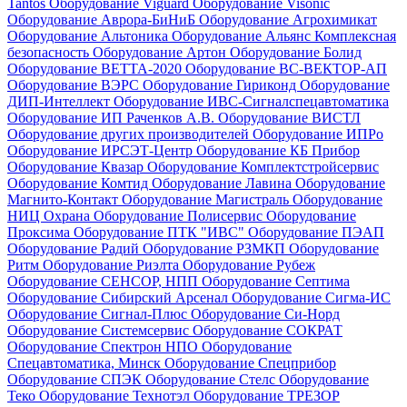
Tantos
Оборудование Viguard
Оборудование Visonic
Оборудование Аврора-БиНиБ
Оборудование Агрохимикат
Оборудование Альтоника
Оборудование Альянс Комплексная
безопасность
Оборудование Артон
Оборудование Болид
Оборудование ВЕТТА-2020
Оборудование ВС-ВЕКТОР-АП
Оборудование ВЭРС
Оборудование Гириконд
Оборудование
ДИП-Интеллект
Оборудование ИВС-Сигналспецавтоматика
Оборудование ИП Раченков А.В.
Оборудование ВИСТЛ
Оборудование других производителей
Оборудование ИПРо
Оборудование ИРСЭТ-Центр
Оборудование КБ Прибор
Оборудование Квазар
Оборудование Комплектстройсервис
Оборудование Комтид
Оборудование Лавина
Оборудование
Магнито-Контакт
Оборудование Магистраль
Оборудование
НИЦ Охрана
Оборудование Полисервис
Оборудование
Проксима
Оборудование ПТК "ИВС"
Оборудование ПЭАП
Оборудование Радий
Оборудование РЗМКП
Оборудование
Ритм
Оборудование Риэлта
Оборудование Рубеж
Оборудование СЕНСОР, НПП
Оборудование Септима
Оборудование Сибирский Арсенал
Оборудование Сигма-ИС
Оборудование Сигнал-Плюс
Оборудование Си-Норд
Оборудование Системсервис
Оборудование СОКРАТ
Оборудование Спектрон НПО
Оборудование
Спецавтоматика, Минск
Оборудование Спецприбор
Оборудование СПЭК
Оборудование Стелс
Оборудование
Теко
Оборудование Технотэл
Оборудование ТРЕЗОР