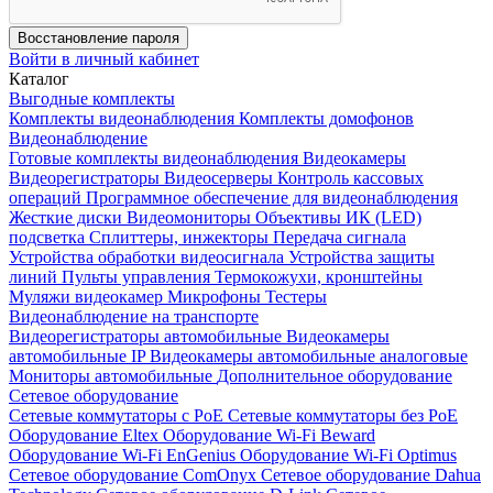
Восстановление пароля
Войти в личный кабинет
Каталог
Выгодные комплекты
Комплекты видеонаблюдения
Комплекты домофонов
Видеонаблюдение
Готовые комплекты видеонаблюдения
Видеокамеры
Видеорегистраторы
Видеосерверы
Контроль кассовых
операций
Программное обеспечение для видеонаблюдения
Жесткие диски
Видеомониторы
Объективы
ИК (LED)
подсветка
Сплиттеры, инжекторы
Передача сигнала
Устройства обработки видеосигнала
Устройства защиты
линий
Пульты управления
Термокожухи, кронштейны
Муляжи видеокамер
Микрофоны
Тестеры
Видеонаблюдение на транспорте
Видеорегистраторы автомобильные
Видеокамеры
автомобильные IP
Видеокамеры автомобильные аналоговые
Мониторы автомобильные
Дополнительное оборудование
Сетевое оборудование
Сетевые коммутаторы с РоЕ
Сетевые коммутаторы без РоЕ
Оборудование Eltex
Оборудование Wi-Fi Beward
Оборудование Wi-Fi EnGenius
Оборудование Wi-Fi Optimus
Сетевое оборудование ComOnyx
Сетевое оборудование Dahua