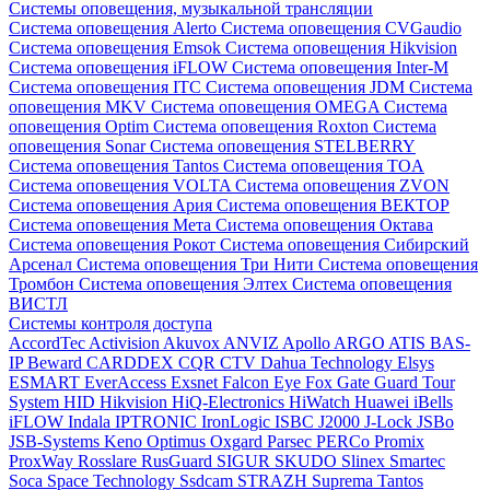
Системы оповещения, музыкальной трансляции
Система оповещения Alerto
Система оповещения CVGaudio
Система оповещения Emsok
Система оповещения Hikvision
Система оповещения iFLOW
Система оповещения Inter-M
Система оповещения ITC
Система оповещения JDM
Система
оповещения MKV
Система оповещения OMEGA
Система
оповещения Optim
Система оповещения Roxton
Система
оповещения Sonar
Система оповещения STELBERRY
Система оповещения Tantos
Система оповещения TOA
Система оповещения VOLTA
Система оповещения ZVON
Система оповещения Ария
Система оповещения ВЕКТОР
Система оповещения Мета
Система оповещения Октава
Система оповещения Рокот
Система оповещения Сибирский
Арсенал
Система оповещения Три Нити
Система оповещения
Тромбон
Система оповещения Элтех
Система оповещения
ВИСТЛ
Системы контроля доступа
AccordTec
Activision
Akuvox
ANVIZ
Apollo
ARGO
ATIS
BAS-
IP
Beward
CARDDEX
CQR
CTV
Dahua Technology
Elsys
ESMART
EverAccess
Exsnet
Falcon Eye
Fox
Gate
Guard Tour
System
HID
Hikvision
HiQ-Electronics
HiWatch
Huawei
iBells
iFLOW
Indala
IPTRONIC
IronLogic
ISBC
J2000
J-Lock
JSBo
JSB-Systems
Keno
Optimus
Oxgard
Parsec
PERCo
Promix
ProxWay
Rosslare
RusGuard
SIGUR
SKUDO
Slinex
Smartec
Soca
Space Technology
Ssdcam
STRAZH
Suprema
Tantos