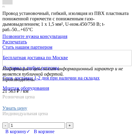
(0)
Провод установочный, гибкий, изоляция из ПВХ пластиката
пониженной горючести с пониженным газо-
дымовыделением; 1 х 1,5 мм², U-ном.450/750 В; t-
раб.-50...+65°С
Позвоните нужна консультация
Распечатать
Стать нашим партнером
Бесплатная доставка по Москве
Доставка в любые регионы
Информация о цене носит информационный характер и не
является публичной офертой.
Срок доставки 1-2 дня при наличии на складах
Производитель:
Монтаж оборудования
21 563 ₽
/ км
Розничная цена
Узнать цену
Индивидуальная цена
-
+
В корзину
✓ В корзине