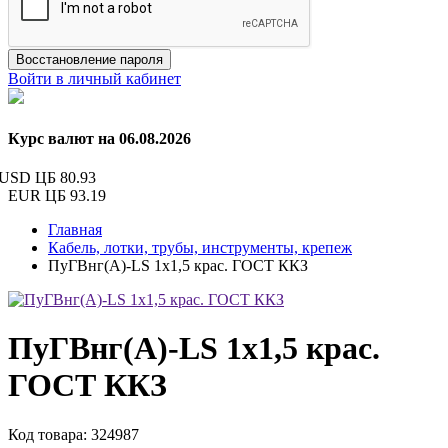
Восстановление пароля
Войти в личный кабинет
Курс валют на 06.08.2026
USD ЦБ
80.93
EUR ЦБ
93.19
Главная
Кабель, лотки, трубы, инструменты, крепеж
ПуГВнг(А)-LS 1х1,5 крас. ГОСТ ККЗ
ПуГВнг(А)-LS 1х1,5 крас.
ГОСТ ККЗ
Код товара: 324987