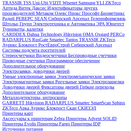
TRASSIR
TSS
Uni-Ubi
VIZIT
Wisenet Samsung
YLI
ZKTeco
Артида
Витек
Даксис
Идентификаторы других
производителей
Метаком
Олевс
Прокс
Прософт-Биометрикс
Радий
РЕВЕРС
SEAN
Сибирский Арсенал
Телеинформсвязь
Штольц Групп
Электротехника и Автоматика
ЭРА
Юнитест
Турникеты, калитки
CARDDEX
Dahua Technology
Hikvision
ОМА
Oxgard
PERCo
RADARPLUS
RusGate
Smartec
Tantos
TRASSIR
ZKTeco
Аурикс
Блокпост
РостЕвроСтрой
Сибирский Арсенал
Системы подсчета посетителей
Стереосчетчики
Видеосчетчики
Беспроводные счетчики
Проводные счетчики
Программное обеспечение
Дополнительное оборудование
Электрозамки, доводчики дверей
Умные электронные замки
Электромеханические замки
Электромагнитные замки
Ригельные замки
Электрозащелки
Доводчики дверей
Фиксаторы дверей
Гибкие переходы
Дополнительное оборудование
Металлодетекторы, интроскопы
GARRETT
Hikvision
RADARPLUS
Smartec
SmartScan
Sphinx
ZKTeco
Арка
Аурикс
Блокпост
Скан
СКИЗЭЛ
Принтеры карт
Аксессуары к принтерам Zebra
Принтеры Advent SOLID
Принтеры Evolis
Принтеры Fargo
Принтеры IDP
Источники питания