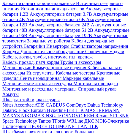
Блоки питания стабилизированные
Источники резервного
питания
Источники питания для котлов
Аккумуляторные
батареи 1,2В
Аккумуляторные батареи 3,7В
Аккумуляторные
батареи 4В
Аккумуляторные батареи 6В
Аккумуляторные
батареи 12В
Аккумуляторные батареи 24В
Аккумуляторные
батареи 48В
Аккумуляторные батареи 51,2В
Аккумуляторные
батареи 96В
Аккумуляторные батареи 192В
Аккумуляторные
термостаты
Зарядные устройства
Кабели для зарядных
устройств
Батарейки
Инверторы
Стабилизаторы напряжения
Корпуса
Дополнительное оборудование
Солнечные модули
Кабель, лотки, трубы, инструменты, крепеж
Кабель, провод, патч-корды
Трубы и аксессуары
Металлорукав
Коммутационные изделия
Кабель-каналы и
аксессуары
Инструменты
Кабельные тестеры
Крепежные
изделия
Лента изоляционная
Маркеры кабельные
Металлические лотки, аксессуары
Монтажная площадка
Монтажные и расходные материалы
Спиральный рукав
Хомуты
Шкафы, стойки, аксессуары
5bites
Accordtec
ATIS
CABEUS
ComOnyx
Dahua Technology
Datarex
Elbox
Eurolan
Hyperline
IEK
ITK
MASTERMANN
MAXYS
NIKOMAX
NSGate
OSNOVO
REM
Rexant
SLT
SNR
Space Technology
Tantos
TFortis
WRLine
ДКС
МЭК-Электрика
Полисервис
ПРОВЕНТО
ЦМО
NETLAN
TLK
Шлагбаумы, автоматика для ворот, болларды