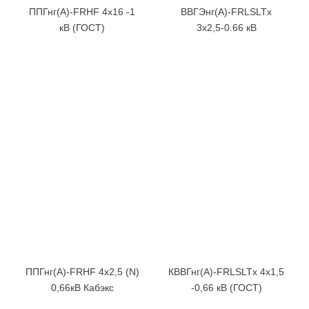
ППГнг(А)-FRHF 4х16 -1
ВВГЭнг(А)-FRLSLTx
кВ (ГОСТ)
3х2,5-0.66 кВ
(Спецкабель)
ППГнг(А)-FRHF 4х2,5 (N)
КВВГнг(А)-FRLSLTx 4х1,5
0,66кВ Кабэкс
-0,66 кВ (ГОСТ)
(ТХМ00194394)