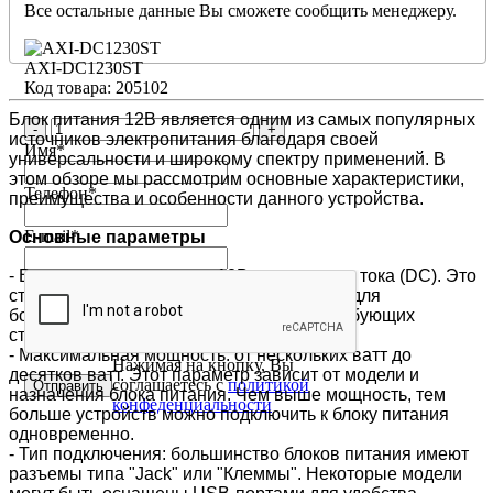
Все остальные данные Вы сможете сообщить менеджеру.
AXI-DC1230ST
Код товара: 205102
Блок питания 12В является одним из самых популярных
-
+
источников электропитания благодаря своей
Имя
*
универсальности и широкому спектру применений. В
этом обзоре мы рассмотрим основные характеристики,
Телефон
*
преимущества и особенности данного устройства.
E-mail
*
Основные параметры
- Выходное напряжение: 12В постоянного тока (DC). Это
стандартное значение, которое подходит для
большинства электронных устройств, требующих
стабильного источника питания.
- Максимальная мощность: от нескольких ватт до
Нажимая на кнопку, Вы
десятков ватт. Этот параметр зависит от модели и
соглашаетесь с
политикой
назначения блока питания. Чем выше мощность, тем
конфеденциальности
больше устройств можно подключить к блоку питания
одновременно.
- Тип подключения: большинство блоков питания имеют
разъемы типа "Jack" или "Клеммы". Некоторые модели