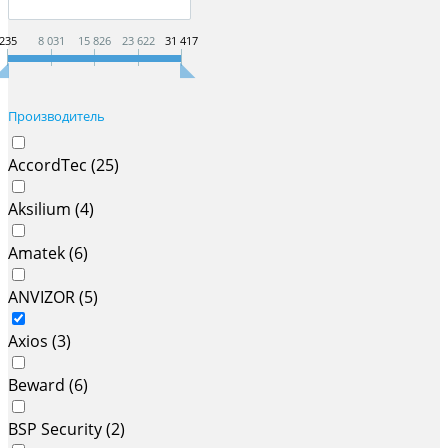
235
8 031
15 826
23 622
31 417
Производитель
AccordTec (
25
)
Aksilium (
4
)
Amatek (
6
)
ANVIZOR (
5
)
Axios (
3
)
Beward (
6
)
BSP Security (
2
)