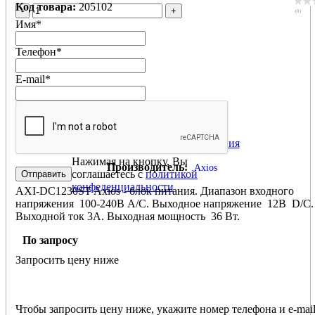
Код товара:
205102
-
+
(0)
Имя
*
Телефон
*
E-mail
*
AXI-DC1230ST блок питания
Нажимая на кнопку, Вы
Производитель:
Axios
соглашаетесь с
политикой
конфеденциальности
AXI-DC1230ST Axios - блок питания. Диапазон входного
напряжения 100-240В A/С. Выходное напряжение 12В D/C.
Выходной ток 3А. Выходная мощность 36 Вт.
Эффективность более 80%. Габаритные размеры 139*40*30,
По запросу
вес 250г
Запросить цену ниже
Чтобы запросить цену ниже, укажите номер телефона и e-mail