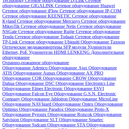
Technology
Сетевое оборудование D-Link
Сетевое
оборудование GIGALINK
Сетевое оборудование Huawei
Сетевое оборудование iFlow
Сетевое оборудование IP-COM
Сетевое оборудование KEENETIC
Сетевое оборудование
Kyland
Сетевое оборудование Mercusys
Сетевое оборудование
MikroTik
Сетевое оборудование Netis
Сетевое оборудование
NSGate
Сетевое оборудование Ruijie
Сетевое оборудование
Tenda
Сетевое оборудование Todaair
Сетевое оборудование
TP-Link
Сетевое оборудование Ubiquiti
Оборудование Тахион
Оптические медиаконвертеры
SFP модули
Удлинители
Ethernet, PoE
Удлинители HDMI LENKENG
Дополнительное
оборудование
Охранно-пожарное оборудование
Оборудование Ademco
Оборудование Ajax
Оборудование
ATIS
Оборудование Aupax
Оборудование AX PRO
Оборудование CQR
Оборудование CROW
Оборудование
Dahua
Оборудование DSC
Оборудование Electronics Line
Оборудование Elmes Electronic
Оборудование ESVI
Оборудование Falcon Eye
Оборудование G.S.N. Electronic
Company
Оборудование Jablotron
Оборудование MicroLine
Оборудование NAVIgard
Оборудование Optex
Оборудование
Optimus
Оборудование Paradox
Оборудование Proto-X
Оборудование Pyronix
Оборудование Roiscok
Оборудование
Satvision
Оборудование SLT
Оборудование Smartec
Оборудование Ssdcam
Оборудование STA
Оборудование