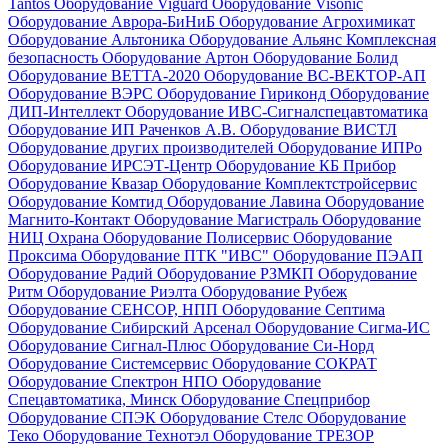
Tantos
Оборудование Viguard
Оборудование Visonic
Оборудование Аврора-БиНиБ
Оборудование Агрохимикат
Оборудование Альтоника
Оборудование Альянс Комплексная
безопасность
Оборудование Артон
Оборудование Болид
Оборудование ВЕТТА-2020
Оборудование ВС-ВЕКТОР-АП
Оборудование ВЭРС
Оборудование Гириконд
Оборудование
ДИП-Интеллект
Оборудование ИВС-Сигналспецавтоматика
Оборудование ИП Раченков А.В.
Оборудование ВИСТЛ
Оборудование других производителей
Оборудование ИПРо
Оборудование ИРСЭТ-Центр
Оборудование КБ Прибор
Оборудование Квазар
Оборудование Комплектстройсервис
Оборудование Комтид
Оборудование Лавина
Оборудование
Магнито-Контакт
Оборудование Магистраль
Оборудование
НИЦ Охрана
Оборудование Полисервис
Оборудование
Проксима
Оборудование ПТК "ИВС"
Оборудование ПЭАП
Оборудование Радий
Оборудование РЗМКП
Оборудование
Ритм
Оборудование Риэлта
Оборудование Рубеж
Оборудование СЕНСОР, НПП
Оборудование Септима
Оборудование Сибирский Арсенал
Оборудование Сигма-ИС
Оборудование Сигнал-Плюс
Оборудование Си-Норд
Оборудование Системсервис
Оборудование СОКРАТ
Оборудование Спектрон НПО
Оборудование
Спецавтоматика, Минск
Оборудование Спецприбор
Оборудование СПЭК
Оборудование Стелс
Оборудование
Теко
Оборудование Технотэл
Оборудование ТРЕЗОР