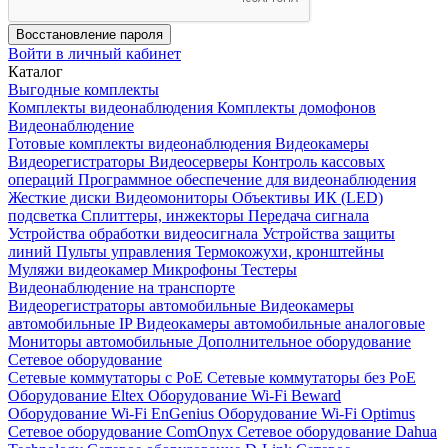
Восстановление пароля
Войти в личный кабинет
Каталог
Выгодные комплекты
Комплекты видеонаблюдения
Комплекты домофонов
Видеонаблюдение
Готовые комплекты видеонаблюдения
Видеокамеры
Видеорегистраторы
Видеосерверы
Контроль кассовых
операций
Программное обеспечение для видеонаблюдения
Жесткие диски
Видеомониторы
Объективы
ИК (LED)
подсветка
Сплиттеры, инжекторы
Передача сигнала
Устройства обработки видеосигнала
Устройства защиты
линий
Пульты управления
Термокожухи, кронштейны
Муляжи видеокамер
Микрофоны
Тестеры
Видеонаблюдение на транспорте
Видеорегистраторы автомобильные
Видеокамеры
автомобильные IP
Видеокамеры автомобильные аналоговые
Мониторы автомобильные
Дополнительное оборудование
Сетевое оборудование
Сетевые коммутаторы с РоЕ
Сетевые коммутаторы без РоЕ
Оборудование Eltex
Оборудование Wi-Fi Beward
Оборудование Wi-Fi EnGenius
Оборудование Wi-Fi Optimus
Сетевое оборудование ComOnyx
Сетевое оборудование Dahua