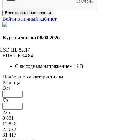
Восстановление пароля
Войти в личный кабинет
Курс валют на 08.08.2026
USD ЦБ
82.17
EUR ЦБ
94.84
С выходным напряжением 12 В
Подбор по характеристикам
Розница
От
До
235
8 031
15 826
23 622
31 417