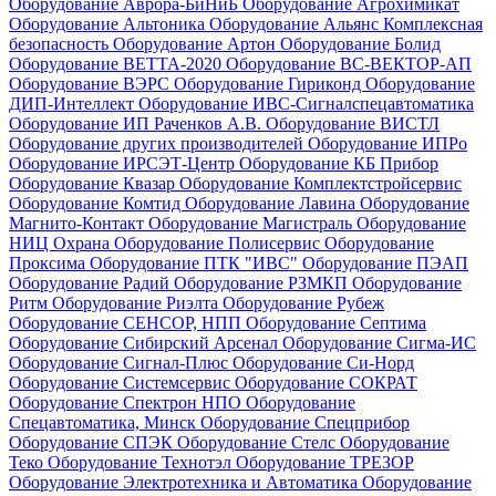
Оборудование Аврора-БиНиБ
Оборудование Агрохимикат
Оборудование Альтоника
Оборудование Альянс Комплексная
безопасность
Оборудование Артон
Оборудование Болид
Оборудование ВЕТТА-2020
Оборудование ВС-ВЕКТОР-АП
Оборудование ВЭРС
Оборудование Гириконд
Оборудование
ДИП-Интеллект
Оборудование ИВС-Сигналспецавтоматика
Оборудование ИП Раченков А.В.
Оборудование ВИСТЛ
Оборудование других производителей
Оборудование ИПРо
Оборудование ИРСЭТ-Центр
Оборудование КБ Прибор
Оборудование Квазар
Оборудование Комплектстройсервис
Оборудование Комтид
Оборудование Лавина
Оборудование
Магнито-Контакт
Оборудование Магистраль
Оборудование
НИЦ Охрана
Оборудование Полисервис
Оборудование
Проксима
Оборудование ПТК "ИВС"
Оборудование ПЭАП
Оборудование Радий
Оборудование РЗМКП
Оборудование
Ритм
Оборудование Риэлта
Оборудование Рубеж
Оборудование СЕНСОР, НПП
Оборудование Септима
Оборудование Сибирский Арсенал
Оборудование Сигма-ИС
Оборудование Сигнал-Плюс
Оборудование Си-Норд
Оборудование Системсервис
Оборудование СОКРАТ
Оборудование Спектрон НПО
Оборудование
Спецавтоматика, Минск
Оборудование Спецприбор
Оборудование СПЭК
Оборудование Стелс
Оборудование
Теко
Оборудование Технотэл
Оборудование ТРЕЗОР
Оборудование Электротехника и Автоматика
Оборудование