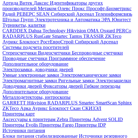
Артида
Витек
Даксис
Идентификаторы других
производителей
Метаком
Олевс
Прокс
Прософт-Биометрикс
Радий
РЕВЕРС
SEAN
Сибирский Арсенал
Телеинформсвязь
Штольц Групп
Электротехника и Автоматика
ЭРА
Юнитест
Турникеты, калитки
CARDDEX
Dahua Technology
Hikvision
ОМА
Oxgard
PERCo
RADARPLUS
RusGate
Smartec
Tantos
TRASSIR
ZKTeco
Аурикс
Блокпост
РостЕвроСтрой
Сибирский Арсенал
Системы подсчета посетителей
Стереосчетчики
Видеосчетчики
Беспроводные счетчики
Проводные счетчики
Программное обеспечение
Дополнительное оборудование
Электрозамки, доводчики дверей
Умные электронные замки
Электромеханические замки
Электромагнитные замки
Ригельные замки
Электрозащелки
Доводчики дверей
Фиксаторы дверей
Гибкие переходы
Дополнительное оборудование
Металлодетекторы, интроскопы
GARRETT
Hikvision
RADARPLUS
Smartec
SmartScan
Sphinx
ZKTeco
Арка
Аурикс
Блокпост
Скан
СКИЗЭЛ
Принтеры карт
Аксессуары к принтерам Zebra
Принтеры Advent SOLID
Принтеры Evolis
Принтеры Fargo
Принтеры IDP
Источники питания
Блоки питания стабилизированные
Источники резервного