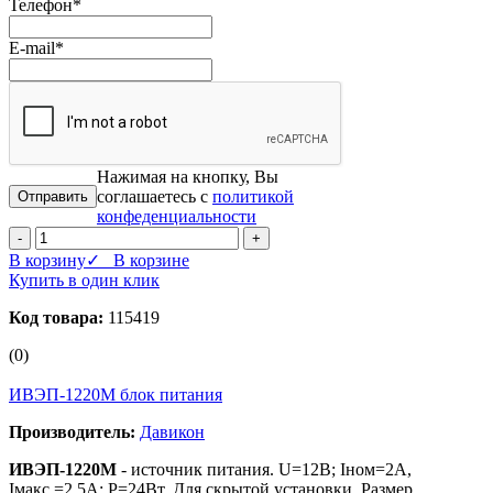
Телефон
*
E-mail
*
Нажимая на кнопку, Вы
соглашаетесь с
политикой
конфеденциальности
-
+
В корзину
✓ В корзине
Купить в один клик
Код товара:
115419
(0)
ИВЭП-1220M блок питания
Производитель:
Давикон
ИВЭП-1220M
- источник питания. U=12B; Iном=2А,
Iмакс.=2,5А; P=24Вт. Для скрытой установки. Размер