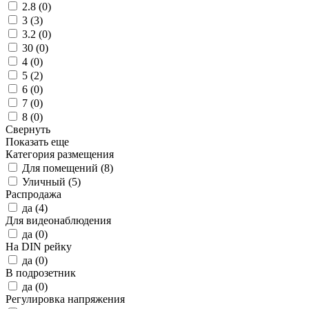
2.8 (
0
)
3 (
3
)
3.2 (
0
)
30 (
0
)
4 (
0
)
5 (
2
)
6 (
0
)
7 (
0
)
8 (
0
)
Свернуть
Показать еще
Категория размещения
Для помещений (
8
)
Уличный (
5
)
Распродажа
да (
4
)
Для видеонаблюдения
да (
0
)
На DIN рейку
да (
0
)
В подрозетник
да (
0
)
Регулировка напряжения