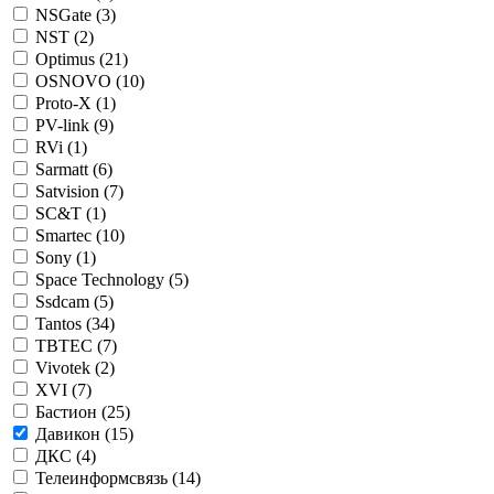
NSGate (
3
)
NST (
2
)
Optimus (
21
)
OSNOVO (
10
)
Proto-X (
1
)
PV-link (
9
)
RVi (
1
)
Sarmatt (
6
)
Satvision (
7
)
SC&T (
1
)
Smartec (
10
)
Sony (
1
)
Space Technology (
5
)
Ssdcam (
5
)
Tantos (
34
)
TBTEC (
7
)
Vivotek (
2
)
XVI (
7
)
Бастион (
25
)
Давикон (
15
)
ДКС (
4
)
Телеинформсвязь (
14
)