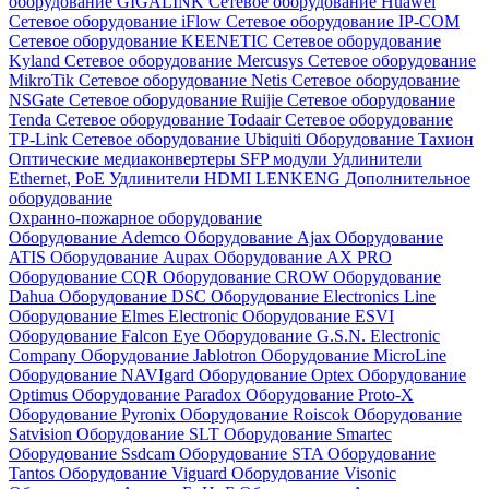
оборудование GIGALINK
Сетевое оборудование Huawei
Сетевое оборудование iFlow
Сетевое оборудование IP-COM
Сетевое оборудование KEENETIC
Сетевое оборудование
Kyland
Сетевое оборудование Mercusys
Сетевое оборудование
MikroTik
Сетевое оборудование Netis
Сетевое оборудование
NSGate
Сетевое оборудование Ruijie
Сетевое оборудование
Tenda
Сетевое оборудование Todaair
Сетевое оборудование
TP-Link
Сетевое оборудование Ubiquiti
Оборудование Тахион
Оптические медиаконвертеры
SFP модули
Удлинители
Ethernet, PoE
Удлинители HDMI LENKENG
Дополнительное
оборудование
Охранно-пожарное оборудование
Оборудование Ademco
Оборудование Ajax
Оборудование
ATIS
Оборудование Aupax
Оборудование AX PRO
Оборудование CQR
Оборудование CROW
Оборудование
Dahua
Оборудование DSC
Оборудование Electronics Line
Оборудование Elmes Electronic
Оборудование ESVI
Оборудование Falcon Eye
Оборудование G.S.N. Electronic
Company
Оборудование Jablotron
Оборудование MicroLine
Оборудование NAVIgard
Оборудование Optex
Оборудование
Optimus
Оборудование Paradox
Оборудование Proto-X
Оборудование Pyronix
Оборудование Roiscok
Оборудование
Satvision
Оборудование SLT
Оборудование Smartec
Оборудование Ssdcam
Оборудование STA
Оборудование
Tantos
Оборудование Viguard
Оборудование Visonic