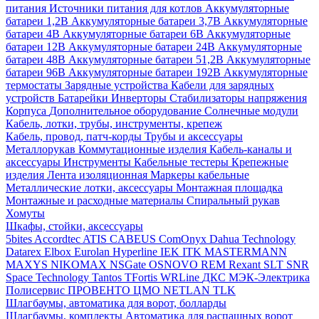
питания
Источники питания для котлов
Аккумуляторные
батареи 1,2В
Аккумуляторные батареи 3,7В
Аккумуляторные
батареи 4В
Аккумуляторные батареи 6В
Аккумуляторные
батареи 12В
Аккумуляторные батареи 24В
Аккумуляторные
батареи 48В
Аккумуляторные батареи 51,2В
Аккумуляторные
батареи 96В
Аккумуляторные батареи 192В
Аккумуляторные
термостаты
Зарядные устройства
Кабели для зарядных
устройств
Батарейки
Инверторы
Стабилизаторы напряжения
Корпуса
Дополнительное оборудование
Солнечные модули
Кабель, лотки, трубы, инструменты, крепеж
Кабель, провод, патч-корды
Трубы и аксессуары
Металлорукав
Коммутационные изделия
Кабель-каналы и
аксессуары
Инструменты
Кабельные тестеры
Крепежные
изделия
Лента изоляционная
Маркеры кабельные
Металлические лотки, аксессуары
Монтажная площадка
Монтажные и расходные материалы
Спиральный рукав
Хомуты
Шкафы, стойки, аксессуары
5bites
Accordtec
ATIS
CABEUS
ComOnyx
Dahua Technology
Datarex
Elbox
Eurolan
Hyperline
IEK
ITK
MASTERMANN
MAXYS
NIKOMAX
NSGate
OSNOVO
REM
Rexant
SLT
SNR
Space Technology
Tantos
TFortis
WRLine
ДКС
МЭК-Электрика
Полисервис
ПРОВЕНТО
ЦМО
NETLAN
TLK
Шлагбаумы, автоматика для ворот, болларды
Шлагбаумы, комплекты
Автоматика для распашных ворот