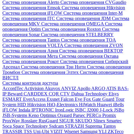
Система оповещения Alerto
Система оповещения CVGaudio
Система оповещения Emsok
Система оповещения Hikvision
Система оповещения iFLOW
Система оповещения Inter-M
Система оповещения ITC
Система оповещения JDM
Система
оповещения MKV
Система оповещения OMEGA
Система
оповещения Optim
Система оповещения Roxton
Система
оповещения Sonar
Система оповещения STELBERRY
Система оповещения Tantos
Система оповещения TOA
Система оповещения VOLTA
Система оповещения ZVON
Система оповещения Ария
Система оповещения ВЕКТОР
Система оповещения Мета
Система оповещения Октава
Система оповещения Рокот
Система оповещения Сибирский
Арсенал
Система оповещения Три Нити
Система оповещения
Тромбон
Система оповещения Элтех
Система оповещения
ВИСТЛ
Системы контроля доступа
AccordTec
Activision
Akuvox
ANVIZ
Apollo
ARGO
ATIS
BAS-
IP
Beward
CARDDEX
CQR
CTV
Dahua Technology
Elsys
ESMART
EverAccess
Exsnet
Falcon Eye
Fox
Gate
Guard Tour
System
HID
Hikvision
HiQ-Electronics
HiWatch
Huawei
iBells
iFLOW
Indala
IPTRONIC
IronLogic
ISBC
J2000
J-Lock
JSBo
JSB-Systems
Keno
Optimus
Oxgard
Parsec
PERCo
Promix
ProxWay
Rosslare
RusGuard
SIGUR
SKUDO
Slinex
Smartec
Soca
Space Technology
Ssdcam
STRAZH
Suprema
Tantos
TRASSIR
TSS
Uni-Ubi
VIZIT
Wisenet Samsung
YLI
ZKTeco