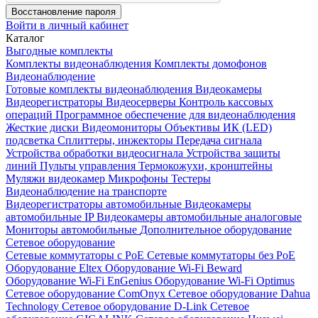
Восстановление пароля
Войти в личный кабинет
Каталог
Выгодные комплекты
Комплекты видеонаблюдения
Комплекты домофонов
Видеонаблюдение
Готовые комплекты видеонаблюдения
Видеокамеры
Видеорегистраторы
Видеосерверы
Контроль кассовых
операций
Программное обеспечение для видеонаблюдения
Жесткие диски
Видеомониторы
Объективы
ИК (LED)
подсветка
Сплиттеры, инжекторы
Передача сигнала
Устройства обработки видеосигнала
Устройства защиты
линий
Пульты управления
Термокожухи, кронштейны
Муляжи видеокамер
Микрофоны
Тестеры
Видеонаблюдение на транспорте
Видеорегистраторы автомобильные
Видеокамеры
автомобильные IP
Видеокамеры автомобильные аналоговые
Мониторы автомобильные
Дополнительное оборудование
Сетевое оборудование
Сетевые коммутаторы с РоЕ
Сетевые коммутаторы без РоЕ
Оборудование Eltex
Оборудование Wi-Fi Beward
Оборудование Wi-Fi EnGenius
Оборудование Wi-Fi Optimus
Сетевое оборудование ComOnyx
Сетевое оборудование Dahua
Technology
Сетевое оборудование D-Link
Сетевое