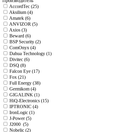
Производитель
AccordTec (
25
)
Aksilium (
4
)
Amatek (
6
)
ANVIZOR (
5
)
Axios (
3
)
Beward (
6
)
BSP Security (
2
)
ComOnyx (
4
)
Dahua Technology (
1
)
Divitec (
6
)
DSQ (
8
)
Falcon Eye (
17
)
Fox (
21
)
Full Energy (
38
)
Germikom (
4
)
GIGALINK (
1
)
HiQ-Electronics (
15
)
IPTRONIC (
4
)
IronLogic (
1
)
J-Power (
5
)
J2000 (
5
)
Nobelic (
2
)