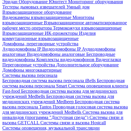
Эридан
Оборудование Юнитест
Мониторинг оборудования
Тестеры дымовых извещателей
Умный дом
Взрывозащищенное оборудование
Видеокамеры взрывозащищенные
Мониторы
взрывозащищенные
Взрывозащищенное автоматизированное
рабочее место оператора
Термокожухи взрывозащищенные
Взрывозащищенные ИК-прожекторы
Изделия
коммутационные взрывозащищенные
Домофоны, переговорные устройства
Аудиодомофоны IP
Видеодомофоны IP
Аудиодомофоны
аналоговые
Видеодомофоны аналоговые
Беспроводные
видеодомофоны
Комплекты видеодомофонов
Видеоглазки
Переговорные устройства
Дополнительное оборудование
Домофоны многоквартирные
Системы вызова персонала
Беспроводная система вызова персонала iBells
Беспроводная
система вызова персонала Smart
Система оповещения клиента
Fast-food
Беспроводная система вызова для медицинских
учреждений Medbells
Беспроводная система вызова для
медицинских учреждений Medbeep
Беспроводная система
вызова персонала Tantos
Проводная голосовая система вызова
для медицинских учреждений Medbells
Система вызова для
инвалидов (программа "Доступная среда")
Системы связи и
вызова GETCALL
Системы связи и вызова Hostcall
Системы оповещения, музыкальной трансляции