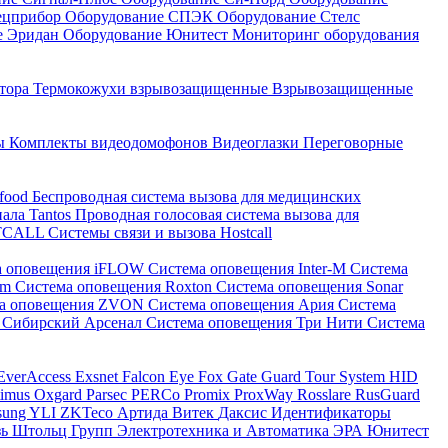
ецприбор
Оборудование СПЭК
Оборудование Стелс
е Эридан
Оборудование Юнитест
Мониторинг оборудования
атора
Термокожухи взрывозащищенные
Взрывозащищенные
ны
Комплекты видеодомофонов
Видеоглазки
Переговорные
-food
Беспроводная система вызова для медицинских
нала Tantos
Проводная голосовая система вызова для
ETCALL
Системы связи и вызова Hostcall
а оповещения iFLOW
Система оповещения Inter-M
Система
im
Система оповещения Roxton
Система оповещения Sonar
ма оповещения ZVON
Система оповещения Ария
Система
 Сибирский Арсенал
Система оповещения Три Нити
Система
EverAccess
Exsnet
Falcon Eye
Fox
Gate
Guard Tour System
HID
timus
Oxgard
Parsec
PERCo
Promix
ProxWay
Rosslare
RusGuard
sung
YLI
ZKTeco
Артида
Витек
Даксис
Идентификаторы
зь
Штольц Групп
Электротехника и Автоматика
ЭРА
Юнитест