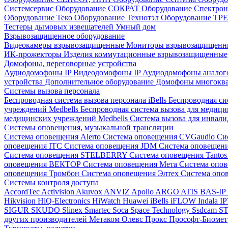
Системсервис
Оборудование СОКРАТ
Оборудование Спектр
Оборудование Теко
Оборудование Технотэл
Оборудование ТР
Тестеры дымовых извещателей
Умный дом
Взрывозащищенное оборудование
Видеокамеры взрывозащищенные
Мониторы взрывозащищен
ИК-прожекторы
Изделия коммутационные взрывозащищенные
Домофоны, переговорные устройства
Аудиодомофоны IP
Видеодомофоны IP
Аудиодомофоны анало
устройства
Дополнительное оборудование
Домофоны многокв
Системы вызова персонала
Беспроводная система вызова персонала iBells
Беспроводная си
учреждений Medbells
Беспроводная система вызова для медиц
медицинских учреждений Medbells
Система вызова для инвали
Системы оповещения, музыкальной трансляции
Система оповещения Alerto
Система оповещения CVGaudio
Си
оповещения ITC
Система оповещения JDM
Система оповеще
Система оповещения STELBERRY
Система оповещения Tanto
оповещения ВЕКТОР
Система оповещения Мета
Система опо
оповещения Тромбон
Система оповещения Элтех
Система оп
Системы контроля доступа
AccordTec
Activision
Akuvox
ANVIZ
Apollo
ARGO
ATIS
BAS-IP
Hikvision
HiQ-Electronics
HiWatch
Huawei
iBells
iFLOW
Indala
I
SIGUR
SKUDO
Slinex
Smartec
Soca
Space Technology
Ssdcam
S
других производителей
Метаком
Олевс
Прокс
Прософт-Биоме