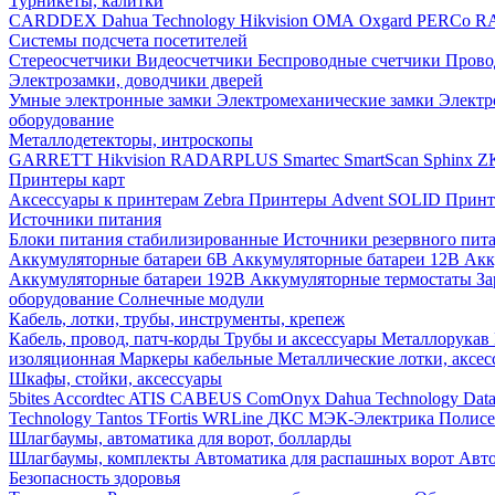
Турникеты, калитки
CARDDEX
Dahua Technology
Hikvision
ОМА
Oxgard
PERCo
R
Системы подсчета посетителей
Стереосчетчики
Видеосчетчики
Беспроводные счетчики
Прово
Электрозамки, доводчики дверей
Умные электронные замки
Электромеханические замки
Электр
оборудование
Металлодетекторы, интроскопы
GARRETT
Hikvision
RADARPLUS
Smartec
SmartScan
Sphinx
Z
Принтеры карт
Аксессуары к принтерам Zebra
Принтеры Advent SOLID
Принт
Источники питания
Блоки питания стабилизированные
Источники резервного пит
Аккумуляторные батареи 6В
Аккумуляторные батареи 12В
Акк
Аккумуляторные батареи 192В
Аккумуляторные термостаты
За
оборудование
Солнечные модули
Кабель, лотки, трубы, инструменты, крепеж
Кабель, провод, патч-корды
Трубы и аксессуары
Металлорукав
изоляционная
Маркеры кабельные
Металлические лотки, аксе
Шкафы, стойки, аксессуары
5bites
Accordtec
ATIS
CABEUS
ComOnyx
Dahua Technology
Dat
Technology
Tantos
TFortis
WRLine
ДКС
МЭК-Электрика
Полис
Шлагбаумы, автоматика для ворот, болларды
Шлагбаумы, комплекты
Автоматика для распашных ворот
Авто
Безопасность здоровья