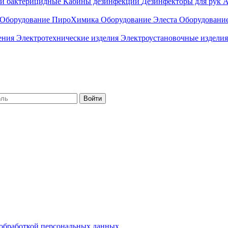
ли бактерицидные
Кабины дезинфекции
Дезинфекторы для рук
А
Оборудование ПироХимика
Оборудование Элеста
Оборудовани
чения
Электротехнические изделия
Электроустановочные изделия
Войти
обработкой персональных данных