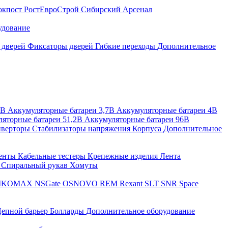
окпост
РостЕвроСтрой
Сибирский Арсенал
удование
 дверей
Фиксаторы дверей
Гибкие переходы
Дополнительное
2В
Аккумуляторные батареи 3,7В
Аккумуляторные батареи 4В
яторные батареи 51,2В
Аккумуляторные батареи 96В
верторы
Стабилизаторы напряжения
Корпуса
Дополнительное
енты
Кабельные тестеры
Крепежные изделия
Лента
ы
Спиральный рукав
Хомуты
IKOMAX
NSGate
OSNOVO
REM
Rexant
SLT
SNR
Space
епной барьер
Болларды
Дополнительное оборудование