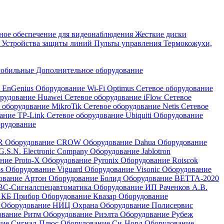
ое обеспечение для видеонаблюдения
Жесткие диски
а
Устройства защиты линий
Пульты управления
Термокожухи,
мобильные
Дополнительное оборудование
i EnGenius
Оборудование Wi-Fi Optimus
Сетевое оборудование
орудование Huawei
Сетевое оборудование iFlow
Сетевое
 оборудование MikroTik
Сетевое оборудование Netis
Сетевое
вание TP-Link
Сетевое оборудование Ubiquiti
Оборудование
орудование
QR
Оборудование CROW
Оборудование Dahua
Оборудование
.S.N. Electronic Company
Оборудование Jablotron
ние Proto-X
Оборудование Pyronix
Оборудование Roiscok
os
Оборудование Viguard
Оборудование Visonic
Оборудование
ование Артон
Оборудование Болид
Оборудование ВЕТТА-2020
ВС-Сигналспецавтоматика
Оборудование ИП Раченков А.В.
 КБ Прибор
Оборудование Квазар
Оборудование
ь
Оборудование НИЦ Охрана
Оборудование Полисервис
ование Ритм
Оборудование Риэлта
Оборудование Рубеж
ние Сигнал-Плюс
Оборудование Си-Норд
Оборудование