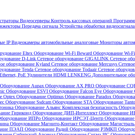
страторы
Видеосерверы
Контроль кассовых операций
Программн
инжекторы
Передача сигнала
Устройства обработки видеосигнал
ые IP
Видеокамеры автомобильные аналоговые
Мониторы авто
рудование Eltex
Оборудование Wi-Fi Beward
Оборудование Wi-F
рудование D-Link
Сетевое оборудование GIGALINK
Сетевое об
ое оборудование Kyland
Сетевое оборудование Mercusys
Сетевое
рудование Tenda
Сетевое оборудование Todaair
Сетевое оборудо
Ethernet, PoE
Удлинители HDMI LENKENG
Дополнительное об
Оборудование Aupax
Оборудование AX PRO
Оборудование C
nic
Оборудование ESVI
Оборудование Falcon Eye
Оборудование G
е Optex
Оборудование Optimus
Оборудование Paradox
Оборудова
tec
Оборудование Ssdcam
Оборудование STA
Оборудование Tant
тоника
Оборудование Альянс Комплексная безопасность
Оборуд
вание Гириконд
Оборудование ДИП-Интеллект
Оборудование И
борудование ИПРо
Оборудование ИРСЭТ-Центр
Оборудование
вина
Оборудование Магнито-Контакт
Оборудование Магистрал
вание ПЭАП
Оборудование Радий
Оборудование РЗМКП
Оборуд
вание Сибирский Арсенал
Оборудование Сигма-ИС
Оборудова