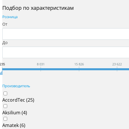
Подбор по характеристикам
Розница
От
До
235
8 031
15 826
23 622
Производитель
AccordTec (
25
)
Aksilium (
4
)
Amatek (
6
)