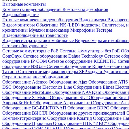
Выгодные комплекты
Комплекты видеонаблюдения
Комплекты домофонов
Видеонаблюдение
Готовые комплекты видеонаблюдения
Видеокамеры
Видеореги
Видеомониторы
Объективы
ИК (LED) подсветка
Сплиттеры, 
кронштейны
Муляжи видеокамер
Микрофоны
Тестеры
Видеонаблюдение на транспорте
Видеорегистраторы автомобильные
Видеокамеры автомобильн
Сетевое оборудование
Сетевые коммутаторы с РоЕ
Сетевые коммутаторы без РоЕ
Обо
ComOnyx
Сетевое оборудование Dahua Technology
Сетевое обо
оборудование IP-COM
Сетевое оборудование KEENETIC
Сетев
оборудование NSGate
Сетевое оборудование Ruijie
Сетевое обо
Тахион
Оптические медиаконвертеры
SFP модули
Удлинители 
Охранно-пожарное оборудование
Оборудование Ademco
Оборудование Ajax
Оборудование ATIS
DSC
Оборудование Electronics Line
Оборудование Elmes Electro
Оборудование MicroLine
Оборудование NAVIgard
Оборудовани
Оборудование Satvision
Оборудование SLT
Оборудование Smar
Аврора-БиНиБ
Оборудование Агрохимикат
Оборудование Аль
Оборудование ВС-ВЕКТОР-АП
Оборудование ВЭРС
Оборудо
Оборудование ВИСТЛ
Оборудование других производителей
О
Комплектстройсервис
Оборудование Комтид
Оборудование Ла
Оборудование Проксима
Оборудование ПТК "ИВС"
Оборудо
Оборудование СЕНСОР, НПП
Оборудование Септима
Оборудо