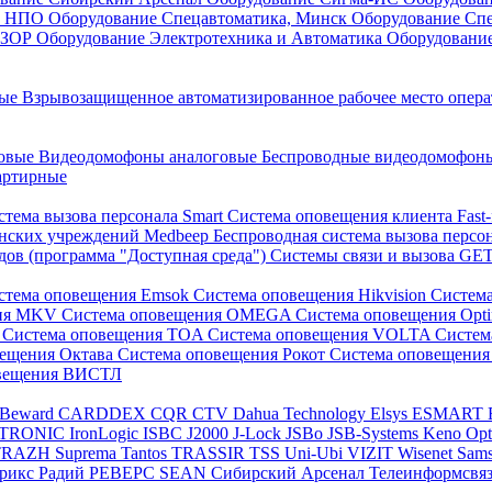
он НПО
Оборудование Спецавтоматика, Минск
Оборудование Сп
ЕЗОР
Оборудование Электротехника и Автоматика
Оборудовани
ные
Взрывозащищенное автоматизированное рабочее место опер
говые
Видеодомофоны аналоговые
Беспроводные видеодомофо
артирные
стема вызова персонала Smart
Система оповещения клиента Fast
инских учреждений Medbeep
Беспроводная система вызова персо
дов (программа "Доступная среда")
Системы связи и вызова G
стема оповещения Emsok
Система оповещения Hikvision
Систем
ния MKV
Система оповещения OMEGA
Система оповещения Opt
s
Система оповещения TOA
Система оповещения VOLTA
Систе
вещения Октава
Система оповещения Рокот
Система оповещения
овещения ВИСТЛ
Beward
CARDDEX
CQR
CTV
Dahua Technology
Elsys
ESMART
PTRONIC
IronLogic
ISBC
J2000
J-Lock
JSBo
JSB-Systems
Keno
Op
TRAZH
Suprema
Tantos
TRASSIR
TSS
Uni-Ubi
VIZIT
Wisenet Sam
трикс
Радий
РЕВЕРС
SEAN
Сибирский Арсенал
Телеинформсвя