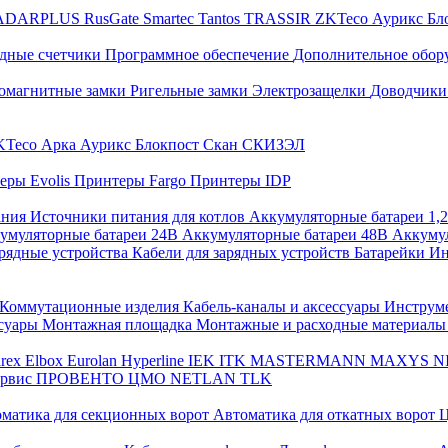
ADARPLUS
RusGate
Smartec
Tantos
TRASSIR
ZKTeco
Аурикс
Бл
дные счетчики
Программное обеспечение
Дополнительное обор
омагнитные замки
Ригельные замки
Электрозащелки
Доводчики
KTeco
Арка
Аурикс
Блокпост
Скан
СКИЗЭЛ
еры Evolis
Принтеры Fargo
Принтеры IDP
ания
Источники питания для котлов
Аккумуляторные батареи 1,
умуляторные батареи 24В
Аккумуляторные батареи 48В
Аккумул
рядные устройства
Кабели для зарядных устройств
Батарейки
Ин
Коммутационные изделия
Кабель-каналы и аксессуары
Инструм
ссуары
Монтажная площадка
Монтажные и расходные материал
arex
Elbox
Eurolan
Hyperline
IEK
ITK
MASTERMANN
MAXYS
N
ервис
ПРОВЕНТО
ЦМО
NETLAN
TLK
матика для секционных ворот
Автоматика для откатных ворот
Ц