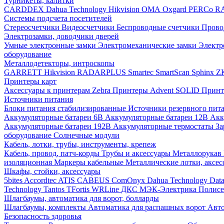
Турникеты, калитки
CARDDEX
Dahua Technology
Hikvision
ОМА
Oxgard
PERCo
R
Системы подсчета посетителей
Стереосчетчики
Видеосчетчики
Беспроводные счетчики
Прово
Электрозамки, доводчики дверей
Умные электронные замки
Электромеханические замки
Электр
оборудование
Металлодетекторы, интроскопы
GARRETT
Hikvision
RADARPLUS
Smartec
SmartScan
Sphinx
Z
Принтеры карт
Аксессуары к принтерам Zebra
Принтеры Advent SOLID
Принт
Источники питания
Блоки питания стабилизированные
Источники резервного пит
Аккумуляторные батареи 6В
Аккумуляторные батареи 12В
Акк
Аккумуляторные батареи 192В
Аккумуляторные термостаты
За
оборудование
Солнечные модули
Кабель, лотки, трубы, инструменты, крепеж
Кабель, провод, патч-корды
Трубы и аксессуары
Металлорукав
изоляционная
Маркеры кабельные
Металлические лотки, аксе
Шкафы, стойки, аксессуары
5bites
Accordtec
ATIS
CABEUS
ComOnyx
Dahua Technology
Dat
Technology
Tantos
TFortis
WRLine
ДКС
МЭК-Электрика
Полис
Шлагбаумы, автоматика для ворот, болларды
Шлагбаумы, комплекты
Автоматика для распашных ворот
Авто
Безопасность здоровья