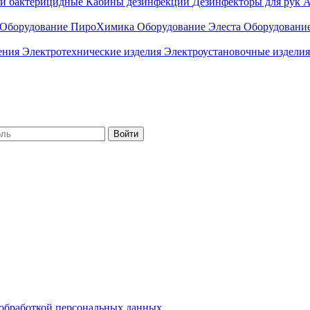
ли бактерицидные
Кабины дезинфекции
Дезинфекторы для рук
А
Оборудование ПироХимика
Оборудование Элеста
Оборудовани
чения
Электротехнические изделия
Электроустановочные изделия
Войти
обработкой персональных данных