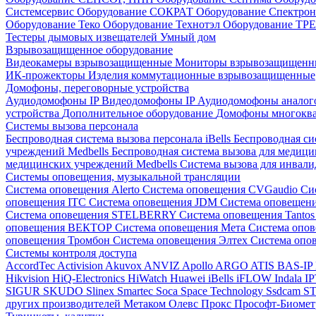
Системсервис
Оборудование СОКРАТ
Оборудование Спектр
Оборудование Теко
Оборудование Технотэл
Оборудование ТР
Тестеры дымовых извещателей
Умный дом
Взрывозащищенное оборудование
Видеокамеры взрывозащищенные
Мониторы взрывозащищен
ИК-прожекторы
Изделия коммутационные взрывозащищенные
Домофоны, переговорные устройства
Аудиодомофоны IP
Видеодомофоны IP
Аудиодомофоны анало
устройства
Дополнительное оборудование
Домофоны многокв
Системы вызова персонала
Беспроводная система вызова персонала iBells
Беспроводная си
учреждений Medbells
Беспроводная система вызова для медиц
медицинских учреждений Medbells
Система вызова для инвали
Системы оповещения, музыкальной трансляции
Система оповещения Alerto
Система оповещения CVGaudio
Си
оповещения ITC
Система оповещения JDM
Система оповеще
Система оповещения STELBERRY
Система оповещения Tanto
оповещения ВЕКТОР
Система оповещения Мета
Система опо
оповещения Тромбон
Система оповещения Элтех
Система оп
Системы контроля доступа
AccordTec
Activision
Akuvox
ANVIZ
Apollo
ARGO
ATIS
BAS-IP
Hikvision
HiQ-Electronics
HiWatch
Huawei
iBells
iFLOW
Indala
I
SIGUR
SKUDO
Slinex
Smartec
Soca
Space Technology
Ssdcam
S
других производителей
Метаком
Олевс
Прокс
Прософт-Биоме