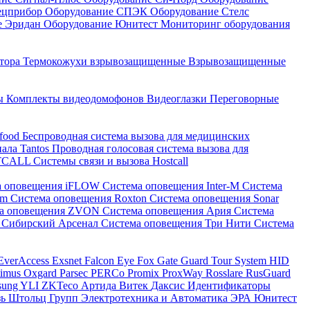
ецприбор
Оборудование СПЭК
Оборудование Стелс
е Эридан
Оборудование Юнитест
Мониторинг оборудования
атора
Термокожухи взрывозащищенные
Взрывозащищенные
ны
Комплекты видеодомофонов
Видеоглазки
Переговорные
-food
Беспроводная система вызова для медицинских
нала Tantos
Проводная голосовая система вызова для
ETCALL
Системы связи и вызова Hostcall
а оповещения iFLOW
Система оповещения Inter-M
Система
im
Система оповещения Roxton
Система оповещения Sonar
ма оповещения ZVON
Система оповещения Ария
Система
 Сибирский Арсенал
Система оповещения Три Нити
Система
EverAccess
Exsnet
Falcon Eye
Fox
Gate
Guard Tour System
HID
timus
Oxgard
Parsec
PERCo
Promix
ProxWay
Rosslare
RusGuard
sung
YLI
ZKTeco
Артида
Витек
Даксис
Идентификаторы
зь
Штольц Групп
Электротехника и Автоматика
ЭРА
Юнитест