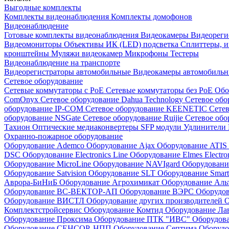
Выгодные комплекты
Комплекты видеонаблюдения
Комплекты домофонов
Видеонаблюдение
Готовые комплекты видеонаблюдения
Видеокамеры
Видеореги
Видеомониторы
Объективы
ИК (LED) подсветка
Сплиттеры, 
кронштейны
Муляжи видеокамер
Микрофоны
Тестеры
Видеонаблюдение на транспорте
Видеорегистраторы автомобильные
Видеокамеры автомобильн
Сетевое оборудование
Сетевые коммутаторы с РоЕ
Сетевые коммутаторы без РоЕ
Обо
ComOnyx
Сетевое оборудование Dahua Technology
Сетевое обо
оборудование IP-COM
Сетевое оборудование KEENETIC
Сетев
оборудование NSGate
Сетевое оборудование Ruijie
Сетевое обо
Тахион
Оптические медиаконвертеры
SFP модули
Удлинители 
Охранно-пожарное оборудование
Оборудование Ademco
Оборудование Ajax
Оборудование ATIS
DSC
Оборудование Electronics Line
Оборудование Elmes Electro
Оборудование MicroLine
Оборудование NAVIgard
Оборудовани
Оборудование Satvision
Оборудование SLT
Оборудование Smar
Аврора-БиНиБ
Оборудование Агрохимикат
Оборудование Аль
Оборудование ВС-ВЕКТОР-АП
Оборудование ВЭРС
Оборудо
Оборудование ВИСТЛ
Оборудование других производителей
О
Комплектстройсервис
Оборудование Комтид
Оборудование Ла
Оборудование Проксима
Оборудование ПТК "ИВС"
Оборудо
Оборудование СЕНСОР, НПП
Оборудование Септима
Оборудо