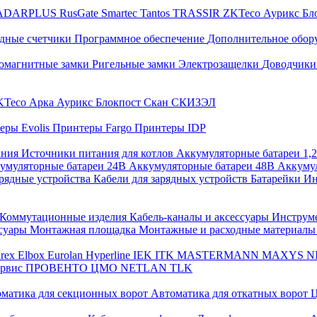
ADARPLUS
RusGate
Smartec
Tantos
TRASSIR
ZKTeco
Аурикс
Бл
дные счетчики
Программное обеспечение
Дополнительное обор
омагнитные замки
Ригельные замки
Электрозащелки
Доводчики
KTeco
Арка
Аурикс
Блокпост
Скан
СКИЗЭЛ
еры Evolis
Принтеры Fargo
Принтеры IDP
ания
Источники питания для котлов
Аккумуляторные батареи 1,
умуляторные батареи 24В
Аккумуляторные батареи 48В
Аккумул
рядные устройства
Кабели для зарядных устройств
Батарейки
Ин
Коммутационные изделия
Кабель-каналы и аксессуары
Инструм
ссуары
Монтажная площадка
Монтажные и расходные материал
arex
Elbox
Eurolan
Hyperline
IEK
ITK
MASTERMANN
MAXYS
N
ервис
ПРОВЕНТО
ЦМО
NETLAN
TLK
матика для секционных ворот
Автоматика для откатных ворот
Ц