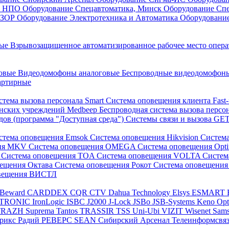
он НПО
Оборудование Спецавтоматика, Минск
Оборудование Сп
ЕЗОР
Оборудование Электротехника и Автоматика
Оборудовани
ные
Взрывозащищенное автоматизированное рабочее место опер
говые
Видеодомофоны аналоговые
Беспроводные видеодомофо
артирные
стема вызова персонала Smart
Система оповещения клиента Fast
инских учреждений Medbeep
Беспроводная система вызова персо
дов (программа "Доступная среда")
Системы связи и вызова G
стема оповещения Emsok
Система оповещения Hikvision
Систем
ния MKV
Система оповещения OMEGA
Система оповещения Opt
s
Система оповещения TOA
Система оповещения VOLTA
Систе
вещения Октава
Система оповещения Рокот
Система оповещения
овещения ВИСТЛ
Beward
CARDDEX
CQR
CTV
Dahua Technology
Elsys
ESMART
PTRONIC
IronLogic
ISBC
J2000
J-Lock
JSBo
JSB-Systems
Keno
Op
TRAZH
Suprema
Tantos
TRASSIR
TSS
Uni-Ubi
VIZIT
Wisenet Sam
трикс
Радий
РЕВЕРС
SEAN
Сибирский Арсенал
Телеинформсвя