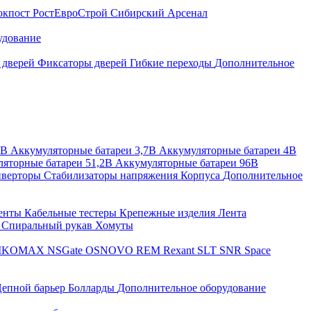
окпост
РостЕвроСтрой
Сибирский Арсенал
удование
 дверей
Фиксаторы дверей
Гибкие переходы
Дополнительное
2В
Аккумуляторные батареи 3,7В
Аккумуляторные батареи 4В
яторные батареи 51,2В
Аккумуляторные батареи 96В
верторы
Стабилизаторы напряжения
Корпуса
Дополнительное
енты
Кабельные тестеры
Крепежные изделия
Лента
ы
Спиральный рукав
Хомуты
IKOMAX
NSGate
OSNOVO
REM
Rexant
SLT
SNR
Space
епной барьер
Болларды
Дополнительное оборудование