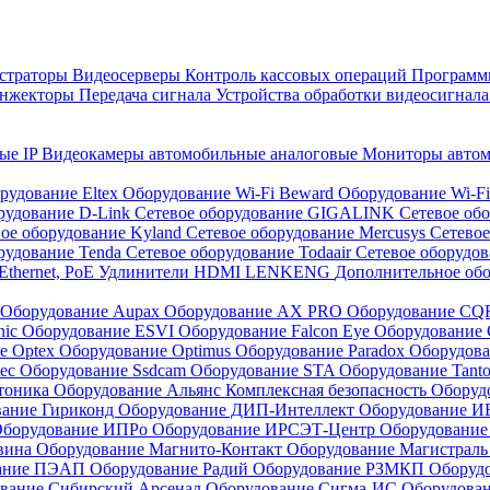
страторы
Видеосерверы
Контроль кассовых операций
Программн
инжекторы
Передача сигнала
Устройства обработки видеосигнал
ые IP
Видеокамеры автомобильные аналоговые
Мониторы авто
рудование Eltex
Оборудование Wi-Fi Beward
Оборудование Wi-F
рудование D-Link
Сетевое оборудование GIGALINK
Сетевое об
ое оборудование Kyland
Сетевое оборудование Mercusys
Сетевое
рудование Tenda
Сетевое оборудование Todaair
Сетевое оборудо
Ethernet, PoE
Удлинители HDMI LENKENG
Дополнительное об
Оборудование Aupax
Оборудование AX PRO
Оборудование C
nic
Оборудование ESVI
Оборудование Falcon Eye
Оборудование G
е Optex
Оборудование Optimus
Оборудование Paradox
Оборудова
tec
Оборудование Ssdcam
Оборудование STA
Оборудование Tant
тоника
Оборудование Альянс Комплексная безопасность
Оборуд
вание Гириконд
Оборудование ДИП-Интеллект
Оборудование И
борудование ИПРо
Оборудование ИРСЭТ-Центр
Оборудование
вина
Оборудование Магнито-Контакт
Оборудование Магистрал
вание ПЭАП
Оборудование Радий
Оборудование РЗМКП
Оборуд
вание Сибирский Арсенал
Оборудование Сигма-ИС
Оборудова