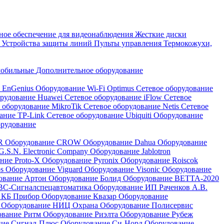
ое обеспечение для видеонаблюдения
Жесткие диски
а
Устройства защиты линий
Пульты управления
Термокожухи,
мобильные
Дополнительное оборудование
i EnGenius
Оборудование Wi-Fi Optimus
Сетевое оборудование
орудование Huawei
Сетевое оборудование iFlow
Сетевое
 оборудование MikroTik
Сетевое оборудование Netis
Сетевое
вание TP-Link
Сетевое оборудование Ubiquiti
Оборудование
орудование
QR
Оборудование CROW
Оборудование Dahua
Оборудование
.S.N. Electronic Company
Оборудование Jablotron
ние Proto-X
Оборудование Pyronix
Оборудование Roiscok
os
Оборудование Viguard
Оборудование Visonic
Оборудование
ование Артон
Оборудование Болид
Оборудование ВЕТТА-2020
ВС-Сигналспецавтоматика
Оборудование ИП Раченков А.В.
 КБ Прибор
Оборудование Квазар
Оборудование
ь
Оборудование НИЦ Охрана
Оборудование Полисервис
ование Ритм
Оборудование Риэлта
Оборудование Рубеж
ние Сигнал-Плюс
Оборудование Си-Норд
Оборудование