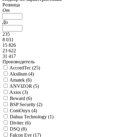
Розница
От
До
235
8 031
15 826
23 622
31 417
Производитель
AccordTec (
25
)
Aksilium (
4
)
Amatek (
6
)
ANVIZOR (
5
)
Axios (
3
)
Beward (
6
)
BSP Security (
2
)
ComOnyx (
4
)
Dahua Technology (
1
)
Divitec (
6
)
DSQ (
8
)
Falcon Eye (
17
)