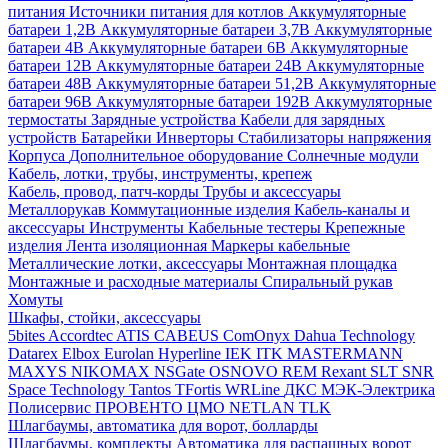
питания
Источники питания для котлов
Аккумуляторные
батареи 1,2В
Аккумуляторные батареи 3,7В
Аккумуляторные
батареи 4В
Аккумуляторные батареи 6В
Аккумуляторные
батареи 12В
Аккумуляторные батареи 24В
Аккумуляторные
батареи 48В
Аккумуляторные батареи 51,2В
Аккумуляторные
батареи 96В
Аккумуляторные батареи 192В
Аккумуляторные
термостаты
Зарядные устройства
Кабели для зарядных
устройств
Батарейки
Инверторы
Стабилизаторы напряжения
Корпуса
Дополнительное оборудование
Солнечные модули
Кабель, лотки, трубы, инструменты, крепеж
Кабель, провод, патч-корды
Трубы и аксессуары
Металлорукав
Коммутационные изделия
Кабель-каналы и
аксессуары
Инструменты
Кабельные тестеры
Крепежные
изделия
Лента изоляционная
Маркеры кабельные
Металлические лотки, аксессуары
Монтажная площадка
Монтажные и расходные материалы
Спиральный рукав
Хомуты
Шкафы, стойки, аксессуары
5bites
Accordtec
ATIS
CABEUS
ComOnyx
Dahua Technology
Datarex
Elbox
Eurolan
Hyperline
IEK
ITK
MASTERMANN
MAXYS
NIKOMAX
NSGate
OSNOVO
REM
Rexant
SLT
SNR
Space Technology
Tantos
TFortis
WRLine
ДКС
МЭК-Электрика
Полисервис
ПРОВЕНТО
ЦМО
NETLAN
TLK
Шлагбаумы, автоматика для ворот, болларды
Шлагбаумы, комплекты
Автоматика для распашных ворот