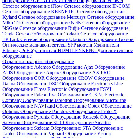
оборудование GIGALINK
Сетевое оборудование Huawei
Сетевое оборудование iFlow
Сетевое оборудование IP-COM
Сетевое оборудование KEENETIC
Сетевое оборудование
Kyland
Сетевое оборудование Mercusys
Сетевое оборудование
MikroTik
Сетевое оборудование Netis
Сетевое оборудование
NSGate
Сетевое оборудование Ruijie
Сетевое оборудование
Tenda
Сетевое оборудование Todaair
Сетевое оборудование
TP-Link
Сетевое оборудование Ubiquiti
Оборудование Тахион
Оптические медиаконвертеры
SFP модули
Удлинители
Ethernet, PoE
Удлинители HDMI LENKENG
Дополнительное
оборудование
Охранно-пожарное оборудование
Оборудование Ademco
Оборудование Ajax
Оборудование
ATIS
Оборудование Aupax
Оборудование AX PRO
Оборудование CQR
Оборудование CROW
Оборудование
Dahua
Оборудование DSC
Оборудование Electronics Line
Оборудование Elmes Electronic
Оборудование ESVI
Оборудование Falcon Eye
Оборудование G.S.N. Electronic
Company
Оборудование Jablotron
Оборудование MicroLine
Оборудование NAVIgard
Оборудование Optex
Оборудование
Optimus
Оборудование Paradox
Оборудование Proto-X
Оборудование Pyronix
Оборудование Roiscok
Оборудование
Satvision
Оборудование SLT
Оборудование Smartec
Оборудование Ssdcam
Оборудование STA
Оборудование
Tantos
Оборудование Viguard
Оборудование Visonic