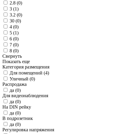
2.8 (
0
)
3 (
1
)
3.2 (
0
)
30 (
0
)
4 (
0
)
5 (
1
)
6 (
0
)
7 (
0
)
8 (
0
)
Свернуть
Показать еще
Категория размещения
Для помещений (
4
)
Уличный (
0
)
Распродажа
да (
0
)
Для видеонаблюдения
да (
0
)
На DIN рейку
да (
0
)
В подрозетник
да (
0
)
Регулировка напряжения