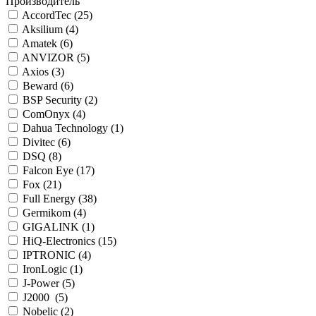
Производитель
AccordTec (
25
)
Aksilium (
4
)
Amatek (
6
)
ANVIZOR (
5
)
Axios (
3
)
Beward (
6
)
BSP Security (
2
)
ComOnyx (
4
)
Dahua Technology (
1
)
Divitec (
6
)
DSQ (
8
)
Falcon Eye (
17
)
Fox (
21
)
Full Energy (
38
)
Germikom (
4
)
GIGALINK (
1
)
HiQ-Electronics (
15
)
IPTRONIC (
4
)
IronLogic (
1
)
J-Power (
5
)
J2000 (
5
)
Nobelic (
2
)