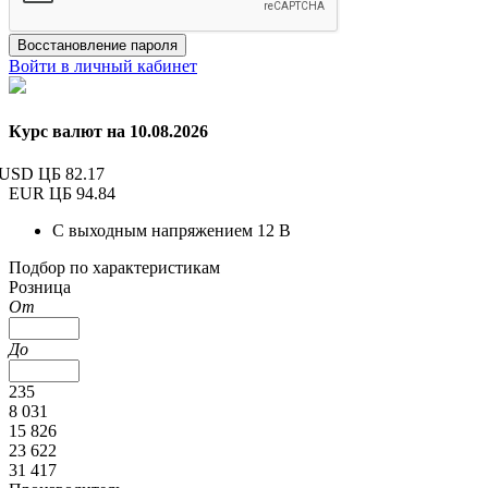
Восстановление пароля
Войти в личный кабинет
Курс валют на 10.08.2026
USD ЦБ
82.17
EUR ЦБ
94.84
С выходным напряжением 12 В
Подбор по характеристикам
Розница
От
До
235
8 031
15 826
23 622
31 417