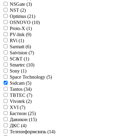
NSGate (
3
)
NST (
2
)
Optimus (
21
)
OSNOVO (
10
)
Proto-X (
1
)
PV-link (
9
)
RVi (
1
)
Sarmatt (
6
)
Satvision (
7
)
SC&T (
1
)
Smartec (
10
)
Sony (
1
)
Space Technology (
5
)
Ssdcam (
5
)
Tantos (
34
)
TBTEC (
7
)
Vivotek (
2
)
XVI (
7
)
Бастион (
25
)
Давикон (
15
)
ДКС (
4
)
Телеинформсвязь (
14
)