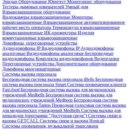
Эридан
Оборудование Юнитест
Мониторинг оборудования
Тестеры дымовых извещателей
Умный дом
Взрывозащищенное оборудование
Видеокамеры взрывозащищенные
Мониторы
взрывозащищенные
Взрывозащищенное автоматизированное
рабочее место оператора
Термокожухи взрывозащищенные
Взрывозащищенные ИК-прожекторы
Изделия
коммутационные взрывозащищенные
Домофоны, переговорные устройства
Аудиодомофоны IP
Видеодомофоны IP
Аудиодомофоны
аналоговые
Видеодомофоны аналоговые
Беспроводные
видеодомофоны
Комплекты видеодомофонов
Видеоглазки
Переговорные устройства
Дополнительное оборудование
Домофоны многоквартирные
Системы вызова персонала
Беспроводная система вызова персонала iBells
Беспроводная
система вызова персонала Smart
Система оповещения клиента
Fast-food
Беспроводная система вызова для медицинских
учреждений Medbells
Беспроводная система вызова для
медицинских учреждений Medbeep
Беспроводная система
вызова персонала Tantos
Проводная голосовая система вызова
для медицинских учреждений Medbells
Система вызова для
инвалидов (программа "Доступная среда")
Системы связи и
вызова GETCALL
Системы связи и вызова Hostcall
Системы оповещения, музыкальной трансляции