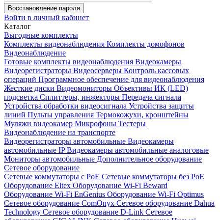
Восстановление пароля
Войти в личный кабинет
Каталог
Выгодные комплекты
Комплекты видеонаблюдения
Комплекты домофонов
Видеонаблюдение
Готовые комплекты видеонаблюдения
Видеокамеры
Видеорегистраторы
Видеосерверы
Контроль кассовых
операций
Программное обеспечение для видеонаблюдения
Жесткие диски
Видеомониторы
Объективы
ИК (LED)
подсветка
Сплиттеры, инжекторы
Передача сигнала
Устройства обработки видеосигнала
Устройства защиты
линий
Пульты управления
Термокожухи, кронштейны
Муляжи видеокамер
Микрофоны
Тестеры
Видеонаблюдение на транспорте
Видеорегистраторы автомобильные
Видеокамеры
автомобильные IP
Видеокамеры автомобильные аналоговые
Мониторы автомобильные
Дополнительное оборудование
Сетевое оборудование
Сетевые коммутаторы с РоЕ
Сетевые коммутаторы без РоЕ
Оборудование Eltex
Оборудование Wi-Fi Beward
Оборудование Wi-Fi EnGenius
Оборудование Wi-Fi Optimus
Сетевое оборудование ComOnyx
Сетевое оборудование Dahua
Technology
Сетевое оборудование D-Link
Сетевое