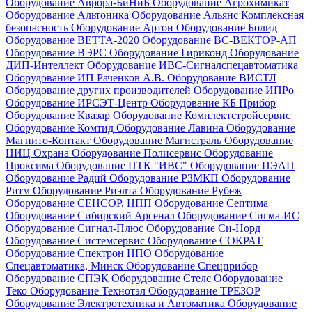
Оборудование Аврора-БиНиБ
Оборудование Агрохимикат
Оборудование Альтоника
Оборудование Альянс Комплексная
безопасность
Оборудование Артон
Оборудование Болид
Оборудование ВЕТТА-2020
Оборудование ВС-ВЕКТОР-АП
Оборудование ВЭРС
Оборудование Гириконд
Оборудование
ДИП-Интеллект
Оборудование ИВС-Сигналспецавтоматика
Оборудование ИП Раченков А.В.
Оборудование ВИСТЛ
Оборудование других производителей
Оборудование ИПРо
Оборудование ИРСЭТ-Центр
Оборудование КБ Прибор
Оборудование Квазар
Оборудование Комплектстройсервис
Оборудование Комтид
Оборудование Лавина
Оборудование
Магнито-Контакт
Оборудование Магистраль
Оборудование
НИЦ Охрана
Оборудование Полисервис
Оборудование
Проксима
Оборудование ПТК "ИВС"
Оборудование ПЭАП
Оборудование Радий
Оборудование РЗМКП
Оборудование
Ритм
Оборудование Риэлта
Оборудование Рубеж
Оборудование СЕНСОР, НПП
Оборудование Септима
Оборудование Сибирский Арсенал
Оборудование Сигма-ИС
Оборудование Сигнал-Плюс
Оборудование Си-Норд
Оборудование Системсервис
Оборудование СОКРАТ
Оборудование Спектрон НПО
Оборудование
Спецавтоматика, Минск
Оборудование Спецприбор
Оборудование СПЭК
Оборудование Стелс
Оборудование
Теко
Оборудование Технотэл
Оборудование ТРЕЗОР
Оборудование Электротехника и Автоматика
Оборудование