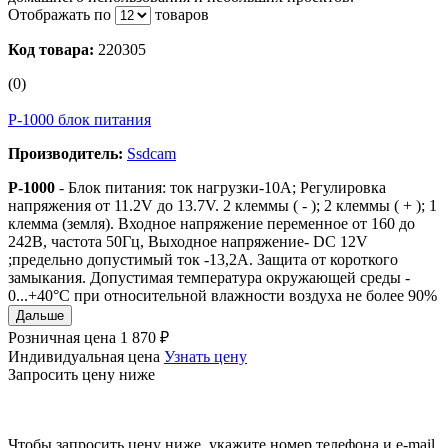
Отображать по
товаров
Код товара:
220305
(0)
P-1000 блок питания
Производитель:
Ssdcam
P-1000
- Блок питания: ток нагрузки-10А; Регулировка
напряжения от 11.2V до 13.7V. 2 клеммы ( - ); 2 клеммы ( + ); 1
клемма (земля). Входное напряжение переменное от 160 до
242В, частота 50Гц, Выходное напряжение- DC 12V
;предельно допустимый ток -13,2А. Защита от короткого
замыкания. Допустимая температура окружающей среды -
0...+40°C при относительной влажности воздуха не более 90%
Дальше
Розничная цена
1 870 ₽
Индивидуальная цена
Узнать цену
Запросить цену ниже
Чтобы запросить цену ниже, укажите номер телефона и e-mail.