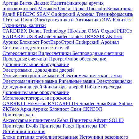
Артида
Витек
Даксис
Идентификаторы других
производителей
Метаком
Олевс
Прокс
Прософт-Биометрикс
Радий
РЕВЕРС
SEAN
Сибирский Арсенал
Телеинформсвязь
Штольц Групп
Электротехника и Автоматика
ЭРА
Юнитест
Турникеты, калитки
CARDDEX
Dahua Technology
Hikvision
ОМА
Oxgard
PERCo
RADARPLUS
RusGate
Smartec
Tantos
TRASSIR
ZKTeco
Аурикс
Блокпост
РостЕвроСтрой
Сибирский Арсенал
Системы подсчета посетителей
Стереосчетчики
Видеосчетчики
Беспроводные счетчики
Проводные счетчики
Программное обеспечение
Дополнительное оборудование
Электрозамки, доводчики дверей
Умные электронные замки
Электромеханические замки
Электромагнитные замки
Ригельные замки
Электрозащелки
Доводчики дверей
Фиксаторы дверей
Гибкие переходы
Дополнительное оборудование
Металлодетекторы, интроскопы
GARRETT
Hikvision
RADARPLUS
Smartec
SmartScan
Sphinx
ZKTeco
Арка
Аурикс
Блокпост
Скан
СКИЗЭЛ
Принтеры карт
Аксессуары к принтерам Zebra
Принтеры Advent SOLID
Принтеры Evolis
Принтеры Fargo
Принтеры IDP
Источники питания
Блоки питания стабилизированные
Источники резервного