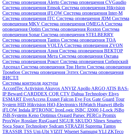
Система оповещения Alerto
Система оповещения CVGaudio
Система оповещения Emsok
Система оповещения Hikvision
Система оповещения iFLOW
Система оповещения Inter-M
Система оповещения ITC
Система оповещения JDM
Система
оповещения MKV
Система оповещения OMEGA
Система
оповещения Optim
Система оповещения Roxton
Система
оповещения Sonar
Система оповещения STELBERRY
Система оповещения Tantos
Система оповещения TOA
Система оповещения VOLTA
Система оповещения ZVON
Система оповещения Ария
Система оповещения ВЕКТОР
Система оповещения Мета
Система оповещения Октава
Система оповещения Рокот
Система оповещения Сибирский
Арсенал
Система оповещения Три Нити
Система оповещения
Тромбон
Система оповещения Элтех
Система оповещения
ВИСТЛ
Системы контроля доступа
AccordTec
Activision
Akuvox
ANVIZ
Apollo
ARGO
ATIS
BAS-
IP
Beward
CARDDEX
CQR
CTV
Dahua Technology
Elsys
ESMART
EverAccess
Exsnet
Falcon Eye
Fox
Gate
Guard Tour
System
HID
Hikvision
HiQ-Electronics
HiWatch
Huawei
iBells
iFLOW
Indala
IPTRONIC
IronLogic
ISBC
J2000
J-Lock
JSBo
JSB-Systems
Keno
Optimus
Oxgard
Parsec
PERCo
Promix
ProxWay
Rosslare
RusGuard
SIGUR
SKUDO
Slinex
Smartec
Soca
Space Technology
Ssdcam
STRAZH
Suprema
Tantos
TRASSIR
TSS
Uni-Ubi
VIZIT
Wisenet Samsung
YLI
ZKTeco