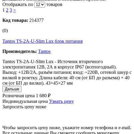
Отображать по
товаров
1
2
3
>
Код товара:
214377
(0)
Tantos TS-2A-U-Slim Lux блок питания
Производитель:
Tantos
Tantos TS-2A-U-Slim Lux - Источник вторичного
электропитания 12В, 2А в корпусе IP67 (всепогодный).
Выход: +12В/2А, разъём питания; вход: ~220В, сетевой шнур с
вилкой в розетку. Длина кабеля: 40 см (от БП до разъема) + 40
см (от БП до вилки). 43×45×27 мм
Дальше
Розничная цена
1 680 ₽
Индивидуальная цена
Узнать цену
Запросить цену ниже
Чтобы запросить цену ниже, укажите номер телефона и e-mail.
Все остальные данные Вы сможете сообщить менеджеру.