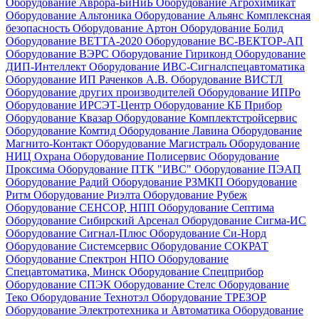
Оборудование Аврора-БиНиБ
Оборудование Агрохимикат
Оборудование Альтоника
Оборудование Альянс Комплексная
безопасность
Оборудование Артон
Оборудование Болид
Оборудование ВЕТТА-2020
Оборудование ВС-ВЕКТОР-АП
Оборудование ВЭРС
Оборудование Гириконд
Оборудование
ДИП-Интеллект
Оборудование ИВС-Сигналспецавтоматика
Оборудование ИП Раченков А.В.
Оборудование ВИСТЛ
Оборудование других производителей
Оборудование ИПРо
Оборудование ИРСЭТ-Центр
Оборудование КБ Прибор
Оборудование Квазар
Оборудование Комплектстройсервис
Оборудование Комтид
Оборудование Лавина
Оборудование
Магнито-Контакт
Оборудование Магистраль
Оборудование
НИЦ Охрана
Оборудование Полисервис
Оборудование
Проксима
Оборудование ПТК "ИВС"
Оборудование ПЭАП
Оборудование Радий
Оборудование РЗМКП
Оборудование
Ритм
Оборудование Риэлта
Оборудование Рубеж
Оборудование СЕНСОР, НПП
Оборудование Септима
Оборудование Сибирский Арсенал
Оборудование Сигма-ИС
Оборудование Сигнал-Плюс
Оборудование Си-Норд
Оборудование Системсервис
Оборудование СОКРАТ
Оборудование Спектрон НПО
Оборудование
Спецавтоматика, Минск
Оборудование Спецприбор
Оборудование СПЭК
Оборудование Стелс
Оборудование
Теко
Оборудование Технотэл
Оборудование ТРЕЗОР
Оборудование Электротехника и Автоматика
Оборудование