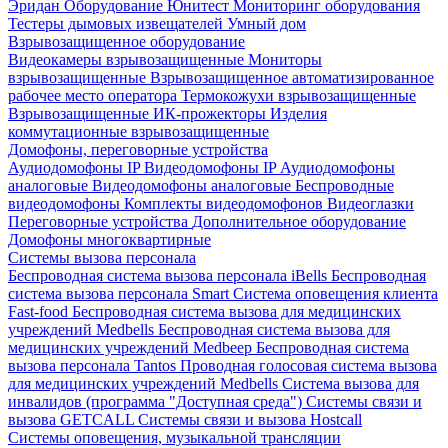
Эридан
Оборудование Юнитест
Мониторинг оборудования
Тестеры дымовых извещателей
Умный дом
Взрывозащищенное оборудование
Видеокамеры взрывозащищенные
Мониторы
взрывозащищенные
Взрывозащищенное автоматизированное
рабочее место оператора
Термокожухи взрывозащищенные
Взрывозащищенные ИК-прожекторы
Изделия
коммутационные взрывозащищенные
Домофоны, переговорные устройства
Аудиодомофоны IP
Видеодомофоны IP
Аудиодомофоны
аналоговые
Видеодомофоны аналоговые
Беспроводные
видеодомофоны
Комплекты видеодомофонов
Видеоглазки
Переговорные устройства
Дополнительное оборудование
Домофоны многоквартирные
Системы вызова персонала
Беспроводная система вызова персонала iBells
Беспроводная
система вызова персонала Smart
Система оповещения клиента
Fast-food
Беспроводная система вызова для медицинских
учреждений Medbells
Беспроводная система вызова для
медицинских учреждений Medbeep
Беспроводная система
вызова персонала Tantos
Проводная голосовая система вызова
для медицинских учреждений Medbells
Система вызова для
инвалидов (программа "Доступная среда")
Системы связи и
вызова GETCALL
Системы связи и вызова Hostcall
Системы оповещения, музыкальной трансляции