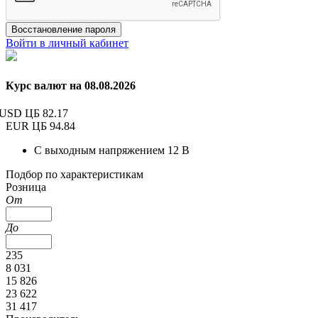
Восстановление пароля
Войти в личный кабинет
Курс валют на 08.08.2026
USD ЦБ
82.17
EUR ЦБ
94.84
С выходным напряжением 12 В
Подбор по характеристикам
Розница
От
До
235
8 031
15 826
23 622
31 417