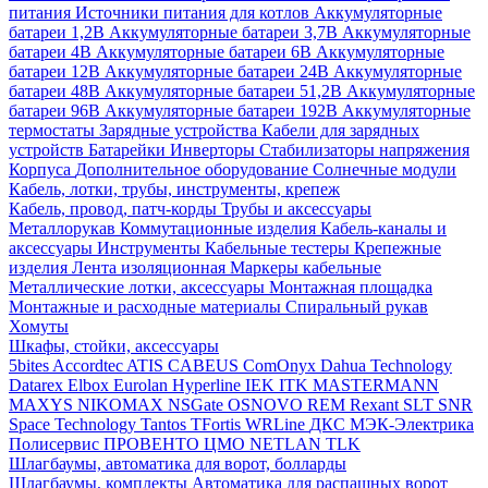
питания
Источники питания для котлов
Аккумуляторные
батареи 1,2В
Аккумуляторные батареи 3,7В
Аккумуляторные
батареи 4В
Аккумуляторные батареи 6В
Аккумуляторные
батареи 12В
Аккумуляторные батареи 24В
Аккумуляторные
батареи 48В
Аккумуляторные батареи 51,2В
Аккумуляторные
батареи 96В
Аккумуляторные батареи 192В
Аккумуляторные
термостаты
Зарядные устройства
Кабели для зарядных
устройств
Батарейки
Инверторы
Стабилизаторы напряжения
Корпуса
Дополнительное оборудование
Солнечные модули
Кабель, лотки, трубы, инструменты, крепеж
Кабель, провод, патч-корды
Трубы и аксессуары
Металлорукав
Коммутационные изделия
Кабель-каналы и
аксессуары
Инструменты
Кабельные тестеры
Крепежные
изделия
Лента изоляционная
Маркеры кабельные
Металлические лотки, аксессуары
Монтажная площадка
Монтажные и расходные материалы
Спиральный рукав
Хомуты
Шкафы, стойки, аксессуары
5bites
Accordtec
ATIS
CABEUS
ComOnyx
Dahua Technology
Datarex
Elbox
Eurolan
Hyperline
IEK
ITK
MASTERMANN
MAXYS
NIKOMAX
NSGate
OSNOVO
REM
Rexant
SLT
SNR
Space Technology
Tantos
TFortis
WRLine
ДКС
МЭК-Электрика
Полисервис
ПРОВЕНТО
ЦМО
NETLAN
TLK
Шлагбаумы, автоматика для ворот, болларды
Шлагбаумы, комплекты
Автоматика для распашных ворот