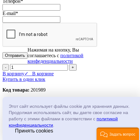
Телефон
*
E-mail
*
Нажимая на кнопку, Вы
соглашаетесь с
политикой
конфеденциальности
-
+
В корзину
✓ В корзине
Купить в один клик
Код товара:
201989
(0)
Этот сайт использует файлы cookie для хранения данных.
TS-1A блок питания
Продолжая использовать сайт, вы даете свое согласие на
работу с этими файлами в соответствии с
политикой
Производитель:
Tantos
конфиденциальности
.
Принять cookies
TS-1A - Источник стабилизированного питания 12В, 1А,
Задать вопрос
коннектор (клеммная колодка) в комплекте. 85х49х32мм