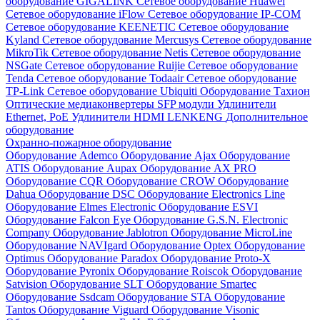
оборудование GIGALINK
Сетевое оборудование Huawei
Сетевое оборудование iFlow
Сетевое оборудование IP-COM
Сетевое оборудование KEENETIC
Сетевое оборудование
Kyland
Сетевое оборудование Mercusys
Сетевое оборудование
MikroTik
Сетевое оборудование Netis
Сетевое оборудование
NSGate
Сетевое оборудование Ruijie
Сетевое оборудование
Tenda
Сетевое оборудование Todaair
Сетевое оборудование
TP-Link
Сетевое оборудование Ubiquiti
Оборудование Тахион
Оптические медиаконвертеры
SFP модули
Удлинители
Ethernet, PoE
Удлинители HDMI LENKENG
Дополнительное
оборудование
Охранно-пожарное оборудование
Оборудование Ademco
Оборудование Ajax
Оборудование
ATIS
Оборудование Aupax
Оборудование AX PRO
Оборудование CQR
Оборудование CROW
Оборудование
Dahua
Оборудование DSC
Оборудование Electronics Line
Оборудование Elmes Electronic
Оборудование ESVI
Оборудование Falcon Eye
Оборудование G.S.N. Electronic
Company
Оборудование Jablotron
Оборудование MicroLine
Оборудование NAVIgard
Оборудование Optex
Оборудование
Optimus
Оборудование Paradox
Оборудование Proto-X
Оборудование Pyronix
Оборудование Roiscok
Оборудование
Satvision
Оборудование SLT
Оборудование Smartec
Оборудование Ssdcam
Оборудование STA
Оборудование
Tantos
Оборудование Viguard
Оборудование Visonic