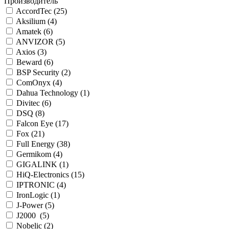
Производитель
AccordTec (
25
)
Aksilium (
4
)
Amatek (
6
)
ANVIZOR (
5
)
Axios (
3
)
Beward (
6
)
BSP Security (
2
)
ComOnyx (
4
)
Dahua Technology (
1
)
Divitec (
6
)
DSQ (
8
)
Falcon Eye (
17
)
Fox (
21
)
Full Energy (
38
)
Germikom (
4
)
GIGALINK (
1
)
HiQ-Electronics (
15
)
IPTRONIC (
4
)
IronLogic (
1
)
J-Power (
5
)
J2000 (
5
)
Nobelic (
2
)