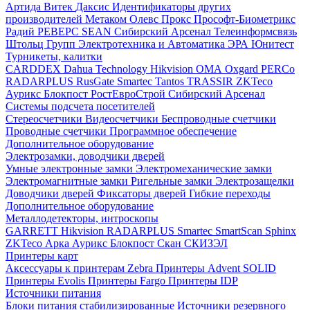
Артида
Витек
Даксис
Идентификаторы других
производителей
Метаком
Олевс
Прокс
Прософт-Биометрикс
Радий
РЕВЕРС
SEAN
Сибирский Арсенал
Телеинформсвязь
Штольц Групп
Электротехника и Автоматика
ЭРА
Юнитест
Турникеты, калитки
CARDDEX
Dahua Technology
Hikvision
ОМА
Oxgard
PERCo
RADARPLUS
RusGate
Smartec
Tantos
TRASSIR
ZKTeco
Аурикс
Блокпост
РостЕвроСтрой
Сибирский Арсенал
Системы подсчета посетителей
Стереосчетчики
Видеосчетчики
Беспроводные счетчики
Проводные счетчики
Программное обеспечение
Дополнительное оборудование
Электрозамки, доводчики дверей
Умные электронные замки
Электромеханические замки
Электромагнитные замки
Ригельные замки
Электрозащелки
Доводчики дверей
Фиксаторы дверей
Гибкие переходы
Дополнительное оборудование
Металлодетекторы, интроскопы
GARRETT
Hikvision
RADARPLUS
Smartec
SmartScan
Sphinx
ZKTeco
Арка
Аурикс
Блокпост
Скан
СКИЗЭЛ
Принтеры карт
Аксессуары к принтерам Zebra
Принтеры Advent SOLID
Принтеры Evolis
Принтеры Fargo
Принтеры IDP
Источники питания
Блоки питания стабилизированные
Источники резервного