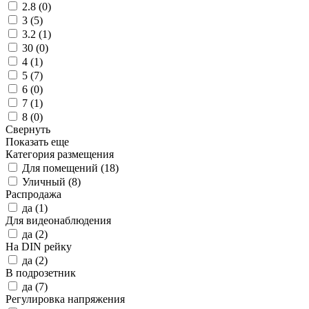
2.8 (
0
)
3 (
5
)
3.2 (
1
)
30 (
0
)
4 (
1
)
5 (
7
)
6 (
0
)
7 (
1
)
8 (
0
)
Свернуть
Показать еще
Категория размещения
Для помещений (
18
)
Уличный (
8
)
Распродажа
да (
1
)
Для видеонаблюдения
да (
2
)
На DIN рейку
да (
2
)
В подрозетник
да (
7
)
Регулировка напряжения