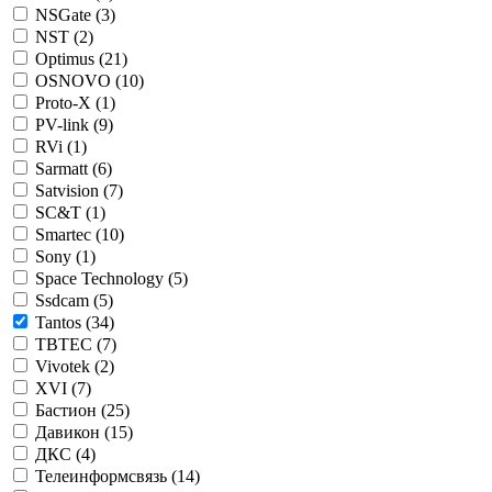
NSGate (
3
)
NST (
2
)
Optimus (
21
)
OSNOVO (
10
)
Proto-X (
1
)
PV-link (
9
)
RVi (
1
)
Sarmatt (
6
)
Satvision (
7
)
SC&T (
1
)
Smartec (
10
)
Sony (
1
)
Space Technology (
5
)
Ssdcam (
5
)
Tantos (
34
)
TBTEC (
7
)
Vivotek (
2
)
XVI (
7
)
Бастион (
25
)
Давикон (
15
)
ДКС (
4
)
Телеинформсвязь (
14
)