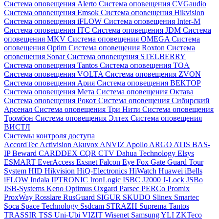
Система оповещения Alerto
Система оповещения CVGaudio
Система оповещения Emsok
Система оповещения Hikvision
Система оповещения iFLOW
Система оповещения Inter-M
Система оповещения ITC
Система оповещения JDM
Система
оповещения MKV
Система оповещения OMEGA
Система
оповещения Optim
Система оповещения Roxton
Система
оповещения Sonar
Система оповещения STELBERRY
Система оповещения Tantos
Система оповещения TOA
Система оповещения VOLTA
Система оповещения ZVON
Система оповещения Ария
Система оповещения ВЕКТОР
Система оповещения Мета
Система оповещения Октава
Система оповещения Рокот
Система оповещения Сибирский
Арсенал
Система оповещения Три Нити
Система оповещения
Тромбон
Система оповещения Элтех
Система оповещения
ВИСТЛ
Системы контроля доступа
AccordTec
Activision
Akuvox
ANVIZ
Apollo
ARGO
ATIS
BAS-
IP
Beward
CARDDEX
CQR
CTV
Dahua Technology
Elsys
ESMART
EverAccess
Exsnet
Falcon Eye
Fox
Gate
Guard Tour
System
HID
Hikvision
HiQ-Electronics
HiWatch
Huawei
iBells
iFLOW
Indala
IPTRONIC
IronLogic
ISBC
J2000
J-Lock
JSBo
JSB-Systems
Keno
Optimus
Oxgard
Parsec
PERCo
Promix
ProxWay
Rosslare
RusGuard
SIGUR
SKUDO
Slinex
Smartec
Soca
Space Technology
Ssdcam
STRAZH
Suprema
Tantos
TRASSIR
TSS
Uni-Ubi
VIZIT
Wisenet Samsung
YLI
ZKTeco