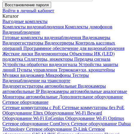
Восстановление пароля
Войти в личный кабинет
Каталог
Выгодные комплекты
Комплекты видеонаблюдения
Комплекты домофонов
Видеонаблюдение
Готовые комплекты видеонаблюдения
Видеокамеры
Видеорегистраторы
Видеосерверы
Контроль кассовых
операций
Программное обеспечение для видеонаблюдения
Жесткие диски
Видеомониторы
Объективы
ИК (LED)
подсветка
Сплиттеры, инжекторы
Передача сигнала
Устройства обработки видеосигнала
Устройства защиты
линий
Пульты управления
Термокожухи, кронштейны
Муляжи видеокамер
Микрофоны
Тестеры
Видеонаблюдение на транспорте
Видеорегистраторы автомобильные
Видеокамеры
автомобильные IP
Видеокамеры автомобильные аналоговые
Мониторы автомобильные
Дополнительное оборудование
Сетевое оборудование
Сетевые коммутаторы с РоЕ
Сетевые коммутаторы без РоЕ
Оборудование Eltex
Оборудование Wi-Fi Beward
Оборудование Wi-Fi EnGenius
Оборудование Wi-Fi Optimus
Сетевое оборудование ComOnyx
Сетевое оборудование Dahua
Technology
Сетевое оборудование D-Link
Сетевое