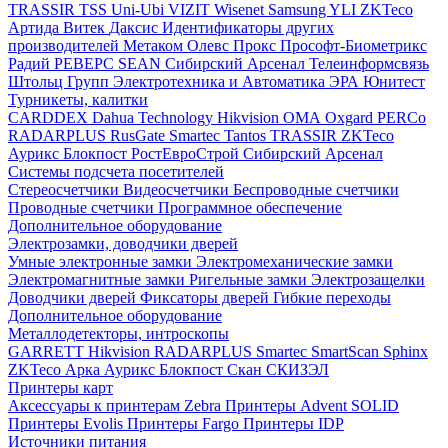
TRASSIR
TSS
Uni-Ubi
VIZIT
Wisenet Samsung
YLI
ZKTeco
Артида
Витек
Даксис
Идентификаторы других
производителей
Метаком
Олевс
Прокс
Прософт-Биометрикс
Радий
РЕВЕРС
SEAN
Сибирский Арсенал
Телеинформсвязь
Штольц Групп
Электротехника и Автоматика
ЭРА
Юнитест
Турникеты, калитки
CARDDEX
Dahua Technology
Hikvision
ОМА
Oxgard
PERCo
RADARPLUS
RusGate
Smartec
Tantos
TRASSIR
ZKTeco
Аурикс
Блокпост
РостЕвроСтрой
Сибирский Арсенал
Системы подсчета посетителей
Стереосчетчики
Видеосчетчики
Беспроводные счетчики
Проводные счетчики
Программное обеспечение
Дополнительное оборудование
Электрозамки, доводчики дверей
Умные электронные замки
Электромеханические замки
Электромагнитные замки
Ригельные замки
Электрозащелки
Доводчики дверей
Фиксаторы дверей
Гибкие переходы
Дополнительное оборудование
Металлодетекторы, интроскопы
GARRETT
Hikvision
RADARPLUS
Smartec
SmartScan
Sphinx
ZKTeco
Арка
Аурикс
Блокпост
Скан
СКИЗЭЛ
Принтеры карт
Аксессуары к принтерам Zebra
Принтеры Advent SOLID
Принтеры Evolis
Принтеры Fargo
Принтеры IDP
Источники питания