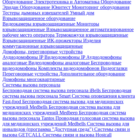
Оборудование Электротехника и Автоматика
Оборудование
Эридан
Оборудование Юнитест
Мониторинг оборудования
Тестеры дымовых извещателей
Умный дом
Взрывозащищенное оборудование
Видеокамеры взрывозащищенные
Мониторы
взрывозащищенные
Взрывозащищенное автоматизированное
рабочее место оператора
Термокожухи взрывозащищенные
Взрывозащищенные ИК-прожекторы
Изделия
коммутационные взрывозащищенные
Домофоны, переговорные устройства
Аудиодомофоны IP
Видеодомофоны IP
Аудиодомофоны
аналоговые
Видеодомофоны аналоговые
Беспроводные
видеодомофоны
Комплекты видеодомофонов
Видеоглазки
Переговорные устройства
Дополнительное оборудование
Домофоны многоквартирные
Системы вызова персонала
Беспроводная система вызова персонала iBells
Беспроводная
система вызова персонала Smart
Система оповещения клиента
Fast-food
Беспроводная система вызова для медицинских
учреждений Medbells
Беспроводная система вызова для
медицинских учреждений Medbeep
Беспроводная система
вызова персонала Tantos
Проводная голосовая система вызова
для медицинских учреждений Medbells
Система вызова для
инвалидов (программа "Доступная среда")
Системы связи и
вызова GETCALL
Системы связи и вызова Hostcall