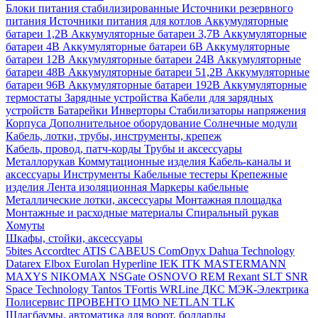
Блоки питания стабилизированные
Источники резервного
питания
Источники питания для котлов
Аккумуляторные
батареи 1,2В
Аккумуляторные батареи 3,7В
Аккумуляторные
батареи 4В
Аккумуляторные батареи 6В
Аккумуляторные
батареи 12В
Аккумуляторные батареи 24В
Аккумуляторные
батареи 48В
Аккумуляторные батареи 51,2В
Аккумуляторные
батареи 96В
Аккумуляторные батареи 192В
Аккумуляторные
термостаты
Зарядные устройства
Кабели для зарядных
устройств
Батарейки
Инверторы
Стабилизаторы напряжения
Корпуса
Дополнительное оборудование
Солнечные модули
Кабель, лотки, трубы, инструменты, крепеж
Кабель, провод, патч-корды
Трубы и аксессуары
Металлорукав
Коммутационные изделия
Кабель-каналы и
аксессуары
Инструменты
Кабельные тестеры
Крепежные
изделия
Лента изоляционная
Маркеры кабельные
Металлические лотки, аксессуары
Монтажная площадка
Монтажные и расходные материалы
Спиральный рукав
Хомуты
Шкафы, стойки, аксессуары
5bites
Accordtec
ATIS
CABEUS
ComOnyx
Dahua Technology
Datarex
Elbox
Eurolan
Hyperline
IEK
ITK
MASTERMANN
MAXYS
NIKOMAX
NSGate
OSNOVO
REM
Rexant
SLT
SNR
Space Technology
Tantos
TFortis
WRLine
ДКС
МЭК-Электрика
Полисервис
ПРОВЕНТО
ЦМО
NETLAN
TLK
Шлагбаумы, автоматика для ворот, болларды