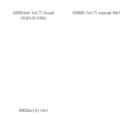
ШВВПмб 3х0,75 белый
ШВВП 2х0,75 черный ККЗ
(SQ0120-0306)
МКШнг(А) 14х1