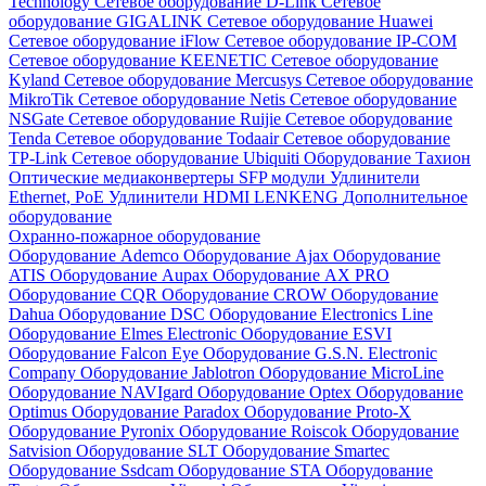
Technology
Сетевое оборудование D-Link
Сетевое
оборудование GIGALINK
Сетевое оборудование Huawei
Сетевое оборудование iFlow
Сетевое оборудование IP-COM
Сетевое оборудование KEENETIC
Сетевое оборудование
Kyland
Сетевое оборудование Mercusys
Сетевое оборудование
MikroTik
Сетевое оборудование Netis
Сетевое оборудование
NSGate
Сетевое оборудование Ruijie
Сетевое оборудование
Tenda
Сетевое оборудование Todaair
Сетевое оборудование
TP-Link
Сетевое оборудование Ubiquiti
Оборудование Тахион
Оптические медиаконвертеры
SFP модули
Удлинители
Ethernet, PoE
Удлинители HDMI LENKENG
Дополнительное
оборудование
Охранно-пожарное оборудование
Оборудование Ademco
Оборудование Ajax
Оборудование
ATIS
Оборудование Aupax
Оборудование AX PRO
Оборудование CQR
Оборудование CROW
Оборудование
Dahua
Оборудование DSC
Оборудование Electronics Line
Оборудование Elmes Electronic
Оборудование ESVI
Оборудование Falcon Eye
Оборудование G.S.N. Electronic
Company
Оборудование Jablotron
Оборудование MicroLine
Оборудование NAVIgard
Оборудование Optex
Оборудование
Optimus
Оборудование Paradox
Оборудование Proto-X
Оборудование Pyronix
Оборудование Roiscok
Оборудование
Satvision
Оборудование SLT
Оборудование Smartec
Оборудование Ssdcam
Оборудование STA
Оборудование