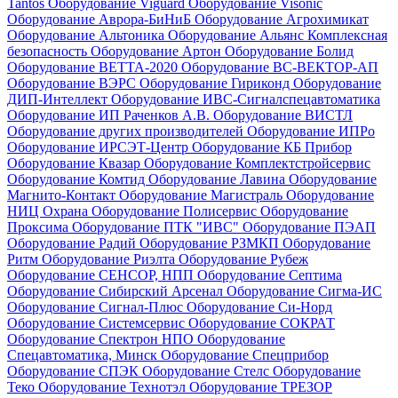
Tantos
Оборудование Viguard
Оборудование Visonic
Оборудование Аврора-БиНиБ
Оборудование Агрохимикат
Оборудование Альтоника
Оборудование Альянс Комплексная
безопасность
Оборудование Артон
Оборудование Болид
Оборудование ВЕТТА-2020
Оборудование ВС-ВЕКТОР-АП
Оборудование ВЭРС
Оборудование Гириконд
Оборудование
ДИП-Интеллект
Оборудование ИВС-Сигналспецавтоматика
Оборудование ИП Раченков А.В.
Оборудование ВИСТЛ
Оборудование других производителей
Оборудование ИПРо
Оборудование ИРСЭТ-Центр
Оборудование КБ Прибор
Оборудование Квазар
Оборудование Комплектстройсервис
Оборудование Комтид
Оборудование Лавина
Оборудование
Магнито-Контакт
Оборудование Магистраль
Оборудование
НИЦ Охрана
Оборудование Полисервис
Оборудование
Проксима
Оборудование ПТК "ИВС"
Оборудование ПЭАП
Оборудование Радий
Оборудование РЗМКП
Оборудование
Ритм
Оборудование Риэлта
Оборудование Рубеж
Оборудование СЕНСОР, НПП
Оборудование Септима
Оборудование Сибирский Арсенал
Оборудование Сигма-ИС
Оборудование Сигнал-Плюс
Оборудование Си-Норд
Оборудование Системсервис
Оборудование СОКРАТ
Оборудование Спектрон НПО
Оборудование
Спецавтоматика, Минск
Оборудование Спецприбор
Оборудование СПЭК
Оборудование Стелс
Оборудование
Теко
Оборудование Технотэл
Оборудование ТРЕЗОР