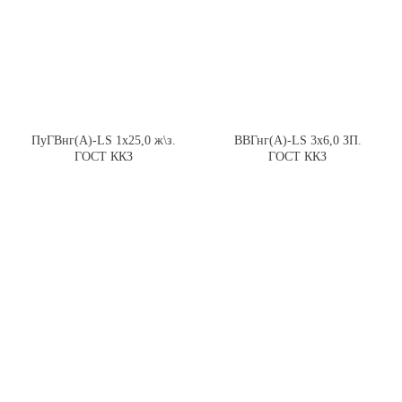
ПуГВнг(А)-LS 1х25,0 ж\з.
ВВГнг(А)-LS 3х6,0 ЗП.
ГОСТ ККЗ
ГОСТ ККЗ