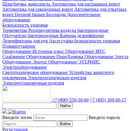
Шлагбаумы, комплекты
Автоматика для распашных ворот
Автоматика для секционных ворот
Автоматика для откатных
ворот
Цепной барьер
Болларды
Дополнительное
оборудование
Безопасность здоровья
Термометры
Рециркуляторы воздуха бактерицидные
Облучатели бактерицидные
Кабины дезинфекции
Дезинфекторы для рук
Аксессуары безопасности здоровья
Пожаротушение
Оборудование Источник плюс
Оборудование МТС
Снабжение
Оборудование ПироХимика
Оборудование Элеста
Оборудование Эпотос
Оборудование ЭТЕРНИС
Электрооборудование
Светотехническое оборудование
Устройства защитного
отключения
Электротехнические изделия
Электроустановочные изделия
+7 (800) 550-50-60
+7 (495) 369-60-17
Найти
Введите логин
Введите пароль
Войти
Регистрация