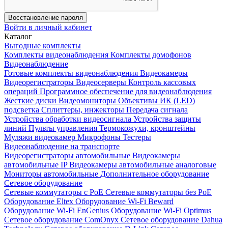
Восстановление пароля
Войти в личный кабинет
Каталог
Выгодные комплекты
Комплекты видеонаблюдения
Комплекты домофонов
Видеонаблюдение
Готовые комплекты видеонаблюдения
Видеокамеры
Видеорегистраторы
Видеосерверы
Контроль кассовых
операций
Программное обеспечение для видеонаблюдения
Жесткие диски
Видеомониторы
Объективы
ИК (LED)
подсветка
Сплиттеры, инжекторы
Передача сигнала
Устройства обработки видеосигнала
Устройства защиты
линий
Пульты управления
Термокожухи, кронштейны
Муляжи видеокамер
Микрофоны
Тестеры
Видеонаблюдение на транспорте
Видеорегистраторы автомобильные
Видеокамеры
автомобильные IP
Видеокамеры автомобильные аналоговые
Мониторы автомобильные
Дополнительное оборудование
Сетевое оборудование
Сетевые коммутаторы с РоЕ
Сетевые коммутаторы без РоЕ
Оборудование Eltex
Оборудование Wi-Fi Beward
Оборудование Wi-Fi EnGenius
Оборудование Wi-Fi Optimus
Сетевое оборудование ComOnyx
Сетевое оборудование Dahua