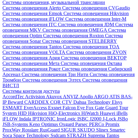
Системы оповещения, музыкальной трансляции
Система оповещения Alerto
Система оповещения CVGaudio
Система оповещения Emsok
Система оповещения Hikvision
Система оповещения iFLOW
Система оповещения Inter-M
Система оповещения ITC
Система оповещения JDM
Система
оповещения MKV
Система оповещения OMEGA
Система
оповещения Optim
Система оповещения Roxton
Система
оповещения Sonar
Система оповещения STELBERRY
Система оповещения Tantos
Система оповещения TOA
Система оповещения VOLTA
Система оповещения ZVON
Система оповещения Ария
Система оповещения ВЕКТОР
Система оповещения Мета
Система оповещения Октава
Система оповещения Рокот
Система оповещения Сибирский
Арсенал
Система оповещения Три Нити
Система оповещения
Тромбон
Система оповещения Элтех
Система оповещения
ВИСТЛ
Системы контроля доступа
AccordTec
Activision
Akuvox
ANVIZ
Apollo
ARGO
ATIS
BAS-
IP
Beward
CARDDEX
CQR
CTV
Dahua Technology
Elsys
ESMART
EverAccess
Exsnet
Falcon Eye
Fox
Gate
Guard Tour
System
HID
Hikvision
HiQ-Electronics
HiWatch
Huawei
iBells
iFLOW
Indala
IPTRONIC
IronLogic
ISBC
J2000
J-Lock
JSBo
JSB-Systems
Keno
Optimus
Oxgard
Parsec
PERCo
Promix
ProxWay
Rosslare
RusGuard
SIGUR
SKUDO
Slinex
Smartec
Soca
Space Technology
Ssdcam
STRAZH
Suprema
Tantos