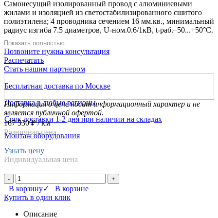
Самонесущий изолированный провод с алюминиевыми
жилами и изоляцией из светостабилизированного сшитого
полиэтилена; 4 проводника сечением 16 мм.кв., минимальный
радиус изгиба 7.5 диаметров, U-ном.0.6/1кВ, t-раб.–50...+50°С.
Провод соответствует требованиям ГОСТ Р 52373-2005.
Показать полностью
Позвоните нужна консультация
Распечатать
Стать нашим партнером
Бесплатная доставка по Москве
Доставка в любые регионы
Информация о цене носит информационный характер и не
является публичной офертой.
Срок доставки 1-2 дня при наличии на складах
167 530 ₽
/ км
Розничная цена
Монтаж оборудования
Узнать цену
Индивидуальная цена
-
+
В корзину
✓ В корзине
Купить в один клик
Описание