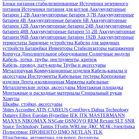
Блоки питания стабилизированные
Источники резервного
питания
Источники питания для котлов
Аккумуляторные
батареи 1,2В
Аккумуляторные батареи 3,7В
Аккумуляторные
батареи 4В
Аккумуляторные батареи 6В
Аккумуляторные
батареи 12В
Аккумуляторные батареи 24В
Аккумуляторные
батареи 48В
Аккумуляторные батареи 51,2В
Аккумуляторные
батареи 96В
Аккумуляторные батареи 192В
Аккумуляторные
термостаты
Зарядные устройства
Кабели для зарядных
устройств
Батарейки
Инверторы
Стабилизаторы напряжения
Корпуса
Дополнительное оборудование
Солнечные модули
Кабель, лотки, трубы, инструменты, крепеж
Кабель, провод, патч-корды
Трубы и аксессуары
Металлорукав
Коммутационные изделия
Кабель-каналы и
аксессуары
Инструменты
Кабельные тестеры
Крепежные
изделия
Лента изоляционная
Маркеры кабельные
Металлические лотки, аксессуары
Монтажная площадка
Монтажные и расходные материалы
Спиральный рукав
Хомуты
Шкафы, стойки, аксессуары
5bites
Accordtec
ATIS
CABEUS
ComOnyx
Dahua Technology
Datarex
Elbox
Eurolan
Hyperline
IEK
ITK
MASTERMANN
MAXYS
NIKOMAX
NSGate
OSNOVO
REM
Rexant
SLT
SNR
Space Technology
Tantos
TFortis
WRLine
ДКС
МЭК-Электрика
Полисервис
ПРОВЕНТО
ЦМО
NETLAN
TLK
Шлагбаумы, автоматика для ворот, болларды