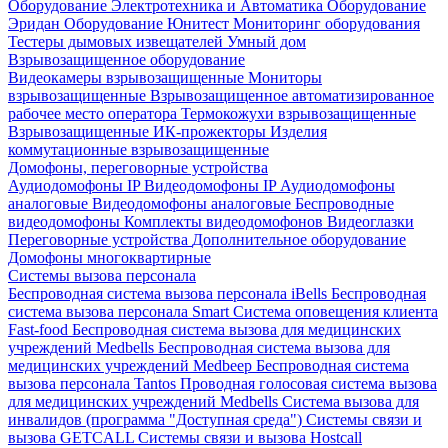
Оборудование Электротехника и Автоматика
Оборудование
Эридан
Оборудование Юнитест
Мониторинг оборудования
Тестеры дымовых извещателей
Умный дом
Взрывозащищенное оборудование
Видеокамеры взрывозащищенные
Мониторы
взрывозащищенные
Взрывозащищенное автоматизированное
рабочее место оператора
Термокожухи взрывозащищенные
Взрывозащищенные ИК-прожекторы
Изделия
коммутационные взрывозащищенные
Домофоны, переговорные устройства
Аудиодомофоны IP
Видеодомофоны IP
Аудиодомофоны
аналоговые
Видеодомофоны аналоговые
Беспроводные
видеодомофоны
Комплекты видеодомофонов
Видеоглазки
Переговорные устройства
Дополнительное оборудование
Домофоны многоквартирные
Системы вызова персонала
Беспроводная система вызова персонала iBells
Беспроводная
система вызова персонала Smart
Система оповещения клиента
Fast-food
Беспроводная система вызова для медицинских
учреждений Medbells
Беспроводная система вызова для
медицинских учреждений Medbeep
Беспроводная система
вызова персонала Tantos
Проводная голосовая система вызова
для медицинских учреждений Medbells
Система вызова для
инвалидов (программа "Доступная среда")
Системы связи и
вызова GETCALL
Системы связи и вызова Hostcall