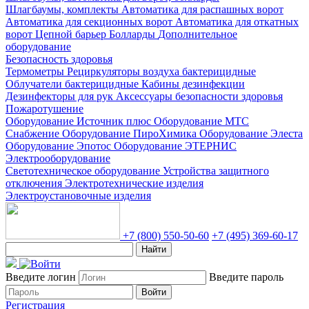
Шлагбаумы, комплекты
Автоматика для распашных ворот
Автоматика для секционных ворот
Автоматика для откатных
ворот
Цепной барьер
Болларды
Дополнительное
оборудование
Безопасность здоровья
Термометры
Рециркуляторы воздуха бактерицидные
Облучатели бактерицидные
Кабины дезинфекции
Дезинфекторы для рук
Аксессуары безопасности здоровья
Пожаротушение
Оборудование Источник плюс
Оборудование МТС
Снабжение
Оборудование ПироХимика
Оборудование Элеста
Оборудование Эпотос
Оборудование ЭТЕРНИС
Электрооборудование
Светотехническое оборудование
Устройства защитного
отключения
Электротехнические изделия
Электроустановочные изделия
+7 (800) 550-50-60
+7 (495) 369-60-17
Найти
Введите логин
Введите пароль
Войти
Регистрация