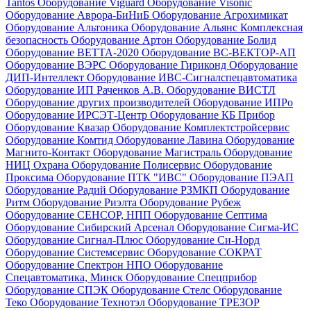
Tantos
Оборудование Viguard
Оборудование Visonic
Оборудование Аврора-БиНиБ
Оборудование Агрохимикат
Оборудование Альтоника
Оборудование Альянс Комплексная
безопасность
Оборудование Артон
Оборудование Болид
Оборудование ВЕТТА-2020
Оборудование ВС-ВЕКТОР-АП
Оборудование ВЭРС
Оборудование Гириконд
Оборудование
ДИП-Интеллект
Оборудование ИВС-Сигналспецавтоматика
Оборудование ИП Раченков А.В.
Оборудование ВИСТЛ
Оборудование других производителей
Оборудование ИПРо
Оборудование ИРСЭТ-Центр
Оборудование КБ Прибор
Оборудование Квазар
Оборудование Комплектстройсервис
Оборудование Комтид
Оборудование Лавина
Оборудование
Магнито-Контакт
Оборудование Магистраль
Оборудование
НИЦ Охрана
Оборудование Полисервис
Оборудование
Проксима
Оборудование ПТК "ИВС"
Оборудование ПЭАП
Оборудование Радий
Оборудование РЗМКП
Оборудование
Ритм
Оборудование Риэлта
Оборудование Рубеж
Оборудование СЕНСОР, НПП
Оборудование Септима
Оборудование Сибирский Арсенал
Оборудование Сигма-ИС
Оборудование Сигнал-Плюс
Оборудование Си-Норд
Оборудование Системсервис
Оборудование СОКРАТ
Оборудование Спектрон НПО
Оборудование
Спецавтоматика, Минск
Оборудование Спецприбор
Оборудование СПЭК
Оборудование Стелс
Оборудование
Теко
Оборудование Технотэл
Оборудование ТРЕЗОР