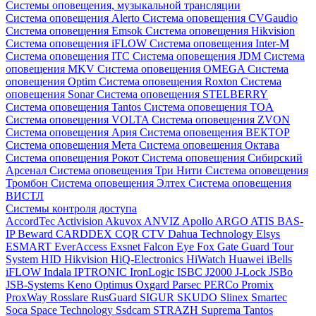
Системы оповещения, музыкальной трансляции
Система оповещения Alerto
Система оповещения CVGaudio
Система оповещения Emsok
Система оповещения Hikvision
Система оповещения iFLOW
Система оповещения Inter-M
Система оповещения ITC
Система оповещения JDM
Система
оповещения MKV
Система оповещения OMEGA
Система
оповещения Optim
Система оповещения Roxton
Система
оповещения Sonar
Система оповещения STELBERRY
Система оповещения Tantos
Система оповещения TOA
Система оповещения VOLTA
Система оповещения ZVON
Система оповещения Ария
Система оповещения ВЕКТОР
Система оповещения Мета
Система оповещения Октава
Система оповещения Рокот
Система оповещения Сибирский
Арсенал
Система оповещения Три Нити
Система оповещения
Тромбон
Система оповещения Элтех
Система оповещения
ВИСТЛ
Системы контроля доступа
AccordTec
Activision
Akuvox
ANVIZ
Apollo
ARGO
ATIS
BAS-
IP
Beward
CARDDEX
CQR
CTV
Dahua Technology
Elsys
ESMART
EverAccess
Exsnet
Falcon Eye
Fox
Gate
Guard Tour
System
HID
Hikvision
HiQ-Electronics
HiWatch
Huawei
iBells
iFLOW
Indala
IPTRONIC
IronLogic
ISBC
J2000
J-Lock
JSBo
JSB-Systems
Keno
Optimus
Oxgard
Parsec
PERCo
Promix
ProxWay
Rosslare
RusGuard
SIGUR
SKUDO
Slinex
Smartec
Soca
Space Technology
Ssdcam
STRAZH
Suprema
Tantos