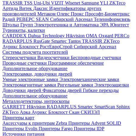
TRASSIR
TSS
Uni-Ubi
VIZIT
Wisenet Samsung
YLI
ZKTeco
Артида
Витек
Даксис
Идентификаторы других
производителей
Метаком
Олевс
Прокс
Прософт-Биометрикс
Радий
РЕВЕРС
SEAN
Сибирский Арсенал
Телеинформсвязь
Штольц Групп
Электротехника и Автоматика
ЭРА
Юнитест
Турникеты, калитки
CARDDEX
Dahua Technology
Hikvision
ОМА
Oxgard
PERCo
RADARPLUS
RusGate
Smartec
Tantos
TRASSIR
ZKTeco
Аурикс
Блокпост
РостЕвроСтрой
Сибирский Арсенал
Системы подсчета посетителей
Стереосчетчики
Видеосчетчики
Беспроводные счетчики
Проводные счетчики
Программное обеспечение
Дополнительное оборудование
Электрозамки, доводчики дверей
Умные электронные замки
Электромеханические замки
Электромагнитные замки
Ригельные замки
Электрозащелки
Доводчики дверей
Фиксаторы дверей
Гибкие переходы
Дополнительное оборудование
Металлодетекторы, интроскопы
GARRETT
Hikvision
RADARPLUS
Smartec
SmartScan
Sphinx
ZKTeco
Арка
Аурикс
Блокпост
Скан
СКИЗЭЛ
Принтеры карт
Аксессуары к принтерам Zebra
Принтеры Advent SOLID
Принтеры Evolis
Принтеры Fargo
Принтеры IDP
Источники питания