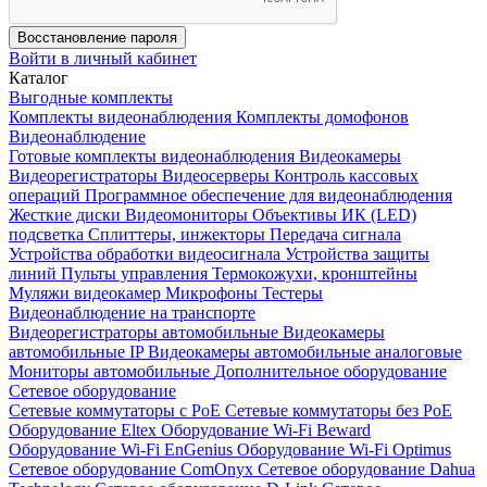
Восстановление пароля
Войти в личный кабинет
Каталог
Выгодные комплекты
Комплекты видеонаблюдения
Комплекты домофонов
Видеонаблюдение
Готовые комплекты видеонаблюдения
Видеокамеры
Видеорегистраторы
Видеосерверы
Контроль кассовых
операций
Программное обеспечение для видеонаблюдения
Жесткие диски
Видеомониторы
Объективы
ИК (LED)
подсветка
Сплиттеры, инжекторы
Передача сигнала
Устройства обработки видеосигнала
Устройства защиты
линий
Пульты управления
Термокожухи, кронштейны
Муляжи видеокамер
Микрофоны
Тестеры
Видеонаблюдение на транспорте
Видеорегистраторы автомобильные
Видеокамеры
автомобильные IP
Видеокамеры автомобильные аналоговые
Мониторы автомобильные
Дополнительное оборудование
Сетевое оборудование
Сетевые коммутаторы с РоЕ
Сетевые коммутаторы без РоЕ
Оборудование Eltex
Оборудование Wi-Fi Beward
Оборудование Wi-Fi EnGenius
Оборудование Wi-Fi Optimus
Сетевое оборудование ComOnyx
Сетевое оборудование Dahua