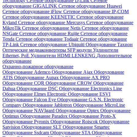
Technology
Сетевое оборудование D-Link
Сетевое
оборудование GIGALINK
Сетевое оборудование Huawei
Сетевое оборудование iFlow
Сетевое оборудование IP-COM
Сетевое оборудование KEENETIC
Сетевое оборудование
Kyland
Сетевое оборудование Mercusys
Сетевое оборудование
MikroTik
Сетевое оборудование Netis
Сетевое оборудование
NSGate
Сетевое оборудование Ruijie
Сетевое оборудование
Tenda
Сетевое оборудование Todaair
Сетевое оборудование
TP-Link
Сетевое оборудование Ubiquiti
Оборудование Тахион
Оптические медиаконвертеры
SFP модули
Удлинители
Ethernet, PoE
Удлинители HDMI LENKENG
Дополнительное
оборудование
Охранно-пожарное оборудование
Оборудование Ademco
Оборудование Ajax
Оборудование
ATIS
Оборудование Aupax
Оборудование AX PRO
Оборудование CQR
Оборудование CROW
Оборудование
Dahua
Оборудование DSC
Оборудование Electronics Line
Оборудование Elmes Electronic
Оборудование ESVI
Оборудование Falcon Eye
Оборудование G.S.N. Electronic
Company
Оборудование Jablotron
Оборудование MicroLine
Оборудование NAVIgard
Оборудование Optex
Оборудование
Optimus
Оборудование Paradox
Оборудование Proto-X
Оборудование Pyronix
Оборудование Roiscok
Оборудование
Satvision
Оборудование SLT
Оборудование Smartec
Оборудование Ssdcam
Оборудование STA
Оборудование