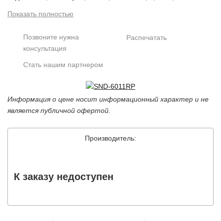
BLC, WB, AGC, OSD, DIS, ONVIF, f=3mm, 16x
Показать полностью
цифровой зум, маскинг зон, WiseNetIII DSP, WDR,
SSNRIII, defog, аналитический детектор движения,
Позвоните нужна
Распечатать
H.264, M- JPEG, 50к/сек, 10/100 Base-T Ethernet,
консультация
аудио : 1вх / 1 вых., SDXC-порт для карты записи,
Стать нашим партнером
аудиодетектор, питание DC 12V / AC 24V / PoE,
тревожные входы/выходы: 1/1; 9Вт , 132х108 мм,
505гр.<br />
Информация о цене носит информационный характер и не
является публичной офертой.
Производитель:
К заказу недоступен