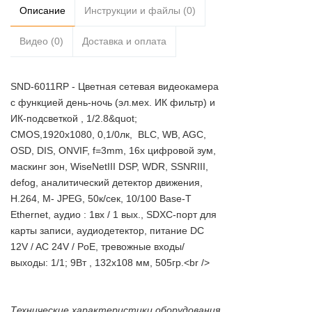
Описание
Инструкции и файлы (0)
Видео (0)
Доставка и оплата
SND-6011RP - Цветная сетевая видеокамера
с функцией день-ночь (эл.мех. ИК фильтр) и
ИК-подсветкой , 1/2.8&quot;
CMOS,1920x1080, 0,1/0лк, BLC, WB, AGC,
OSD, DIS, ONVIF, f=3mm, 16x цифровой зум,
маскинг зон, WiseNetIII DSP, WDR, SSNRIII,
defog, аналитический детектор движения,
H.264, M- JPEG, 50к/сек, 10/100 Base-T
Ethernet, аудио : 1вх / 1 вых., SDXC-порт для
карты записи, аудиодетектор, питание DC
12V / AC 24V / PoE, тревожные входы/
выходы: 1/1; 9Вт , 132х108 мм, 505гр.<br />
Технические характеристики оборудования,