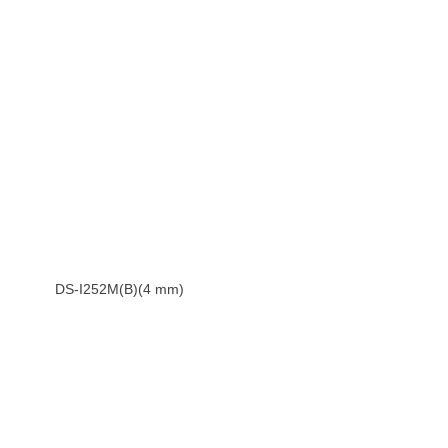
DS-I252M(B)(4 mm)