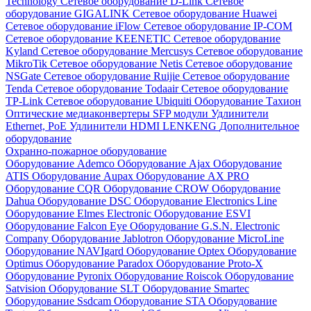
Technology
Сетевое оборудование D-Link
Сетевое
оборудование GIGALINK
Сетевое оборудование Huawei
Сетевое оборудование iFlow
Сетевое оборудование IP-COM
Сетевое оборудование KEENETIC
Сетевое оборудование
Kyland
Сетевое оборудование Mercusys
Сетевое оборудование
MikroTik
Сетевое оборудование Netis
Сетевое оборудование
NSGate
Сетевое оборудование Ruijie
Сетевое оборудование
Tenda
Сетевое оборудование Todaair
Сетевое оборудование
TP-Link
Сетевое оборудование Ubiquiti
Оборудование Тахион
Оптические медиаконвертеры
SFP модули
Удлинители
Ethernet, PoE
Удлинители HDMI LENKENG
Дополнительное
оборудование
Охранно-пожарное оборудование
Оборудование Ademco
Оборудование Ajax
Оборудование
ATIS
Оборудование Aupax
Оборудование AX PRO
Оборудование CQR
Оборудование CROW
Оборудование
Dahua
Оборудование DSC
Оборудование Electronics Line
Оборудование Elmes Electronic
Оборудование ESVI
Оборудование Falcon Eye
Оборудование G.S.N. Electronic
Company
Оборудование Jablotron
Оборудование MicroLine
Оборудование NAVIgard
Оборудование Optex
Оборудование
Optimus
Оборудование Paradox
Оборудование Proto-X
Оборудование Pyronix
Оборудование Roiscok
Оборудование
Satvision
Оборудование SLT
Оборудование Smartec
Оборудование Ssdcam
Оборудование STA
Оборудование