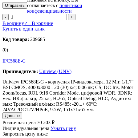
соглашаетесь с
политикой
конфеденциальности
-
+
В корзину
✓ В корзине
Купить в один клик
Код товара:
209685
(0)
IPC568E-G
Производитель:
Uniview (UNV)
Uniview IPC568E-G - корпусная IP-видеокамера, 12 Мп; 1/1.7"
BSI CMOS, 4000х3000 - 20 (30) к/с; 0.06 лк; CS; DC-Iris, Motor
Zoom/focus, ROI, 9:16 Corridor Mode, цифровой WDR, 3DNR;
мех. ИК-фильтр; 25 к/с, H.265, Optical Defog, HLC, Аудио вх/
вых; Тревожный вх/вых; RS485; -20...+ 60ºС;
24VAC/DC12V/HPoE, 9.5W, 151х71х65 мм.
Дальше
Розничная цена
70 203 ₽
Индивидуальная цена
Узнать цену
Запросить цену ниже