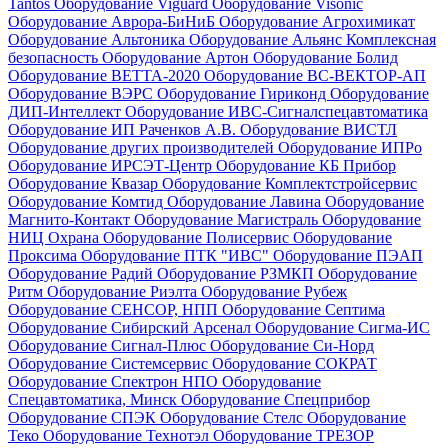
Tantos
Оборудование Viguard
Оборудование Visonic
Оборудование Аврора-БиНиБ
Оборудование Агрохимикат
Оборудование Альтоника
Оборудование Альянс Комплексная
безопасность
Оборудование Артон
Оборудование Болид
Оборудование ВЕТТА-2020
Оборудование ВС-ВЕКТОР-АП
Оборудование ВЭРС
Оборудование Гириконд
Оборудование
ДИП-Интеллект
Оборудование ИВС-Сигналспецавтоматика
Оборудование ИП Раченков А.В.
Оборудование ВИСТЛ
Оборудование других производителей
Оборудование ИПРо
Оборудование ИРСЭТ-Центр
Оборудование КБ Прибор
Оборудование Квазар
Оборудование Комплектстройсервис
Оборудование Комтид
Оборудование Лавина
Оборудование
Магнито-Контакт
Оборудование Магистраль
Оборудование
НИЦ Охрана
Оборудование Полисервис
Оборудование
Проксима
Оборудование ПТК "ИВС"
Оборудование ПЭАП
Оборудование Радий
Оборудование РЗМКП
Оборудование
Ритм
Оборудование Риэлта
Оборудование Рубеж
Оборудование СЕНСОР, НПП
Оборудование Септима
Оборудование Сибирский Арсенал
Оборудование Сигма-ИС
Оборудование Сигнал-Плюс
Оборудование Си-Норд
Оборудование Системсервис
Оборудование СОКРАТ
Оборудование Спектрон НПО
Оборудование
Спецавтоматика, Минск
Оборудование Спецприбор
Оборудование СПЭК
Оборудование Стелс
Оборудование
Теко
Оборудование Технотэл
Оборудование ТРЕЗОР