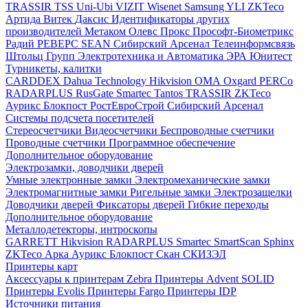
TRASSIR
TSS
Uni-Ubi
VIZIT
Wisenet Samsung
YLI
ZKTeco
Артида
Витек
Даксис
Идентификаторы других
производителей
Метаком
Олевс
Прокс
Прософт-Биометрикс
Радий
РЕВЕРС
SEAN
Сибирский Арсенал
Телеинформсвязь
Штольц Групп
Электротехника и Автоматика
ЭРА
Юнитест
Турникеты, калитки
CARDDEX
Dahua Technology
Hikvision
ОМА
Oxgard
PERCo
RADARPLUS
RusGate
Smartec
Tantos
TRASSIR
ZKTeco
Аурикс
Блокпост
РостЕвроСтрой
Сибирский Арсенал
Системы подсчета посетителей
Стереосчетчики
Видеосчетчики
Беспроводные счетчики
Проводные счетчики
Программное обеспечение
Дополнительное оборудование
Электрозамки, доводчики дверей
Умные электронные замки
Электромеханические замки
Электромагнитные замки
Ригельные замки
Электрозащелки
Доводчики дверей
Фиксаторы дверей
Гибкие переходы
Дополнительное оборудование
Металлодетекторы, интроскопы
GARRETT
Hikvision
RADARPLUS
Smartec
SmartScan
Sphinx
ZKTeco
Арка
Аурикс
Блокпост
Скан
СКИЗЭЛ
Принтеры карт
Аксессуары к принтерам Zebra
Принтеры Advent SOLID
Принтеры Evolis
Принтеры Fargo
Принтеры IDP
Источники питания