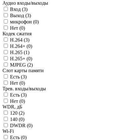
Аудио входы/выходы
Вход (
3
)
Выход (
3
)
микрофон (
0
)
Нет (
0
)
Кодек сжатия
H.264 (
3
)
H.264+ (
0
)
H.265 (
1
)
H.265+ (
0
)
MJPEG (
2
)
Слот карты памяти
Есть (
3
)
Нет (
0
)
Трев. входы/выходы
Есть (
3
)
Нет (
0
)
WDR, дБ
120 (
2
)
140 (
0
)
DWDR (
0
)
Wi-Fi
Есть (
0
)