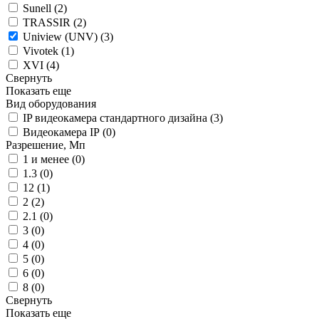
Sunell (
2
)
TRASSIR (
2
)
Uniview (UNV) (
3
)
Vivotek (
1
)
XVI (
4
)
Свернуть
Показать еще
Вид оборудования
IP видеокамера стандартного дизайна (
3
)
Видеокамера IP (
0
)
Разрешение, Мп
1 и менее (
0
)
1.3 (
0
)
12 (
1
)
2 (
2
)
2.1 (
0
)
3 (
0
)
4 (
0
)
5 (
0
)
6 (
0
)
8 (
0
)
Свернуть
Показать еще