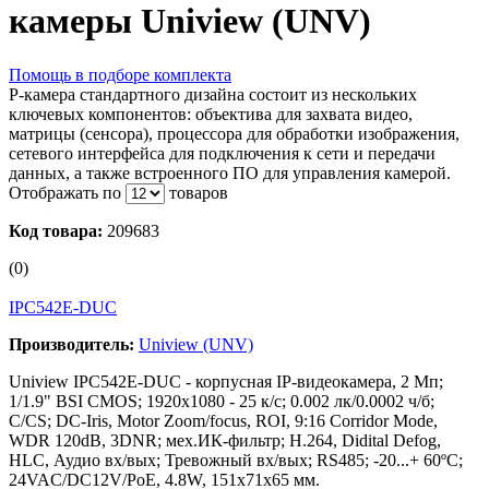
камеры Uniview (UNV)
Помощь в подборе комплекта
P-камера стандартного дизайна состоит из нескольких
ключевых компонентов: объектива для захвата видео,
матрицы (сенсора), процессора для обработки изображения,
сетевого интерфейса для подключения к сети и передачи
данных, а также встроенного ПО для управления камерой.
Отображать по
товаров
Код товара:
209683
(0)
IPC542E-DUC
Производитель:
Uniview (UNV)
Uniview IPC542E-DUC - корпусная IP-видеокамера, 2 Мп;
1/1.9" BSI CMOS; 1920х1080 - 25 к/с; 0.002 лк/0.0002 ч/б;
C/CS; DC-Iris, Motor Zoom/focus, ROI, 9:16 Corridor Mode,
WDR 120dB, 3DNR; мех.ИК-фильтр; H.264, Didital Defog,
HLC, Аудио вх/вых; Тревожный вх/вых; RS485; -20...+ 60ºС;
24VAC/DC12V/PoE, 4.8W, 151х71х65 мм.