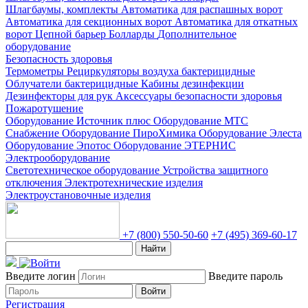
Шлагбаумы, комплекты
Автоматика для распашных ворот
Автоматика для секционных ворот
Автоматика для откатных
ворот
Цепной барьер
Болларды
Дополнительное
оборудование
Безопасность здоровья
Термометры
Рециркуляторы воздуха бактерицидные
Облучатели бактерицидные
Кабины дезинфекции
Дезинфекторы для рук
Аксессуары безопасности здоровья
Пожаротушение
Оборудование Источник плюс
Оборудование МТС
Снабжение
Оборудование ПироХимика
Оборудование Элеста
Оборудование Эпотос
Оборудование ЭТЕРНИС
Электрооборудование
Светотехническое оборудование
Устройства защитного
отключения
Электротехнические изделия
Электроустановочные изделия
+7 (800) 550-50-60
+7 (495) 369-60-17
Найти
Введите логин
Введите пароль
Войти
Регистрация