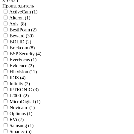
310 325
Производитель
ActiveCam (
1
)
Alteron (
1
)
Axis (
8
)
BestIPcam (
2
)
Beward (
30
)
BOLID (
2
)
Brickcom (
8
)
BSP Security (
4
)
EverFocus (
1
)
Evidence (
2
)
Hikvision (
11
)
IDIS (
4
)
Infinity (
2
)
IPTRONIC (
3
)
J2000 (
2
)
MicroDigital (
1
)
Novicam (
1
)
Optimus (
1
)
RVi (
7
)
Samsung (
1
)
Smartec (
5
)