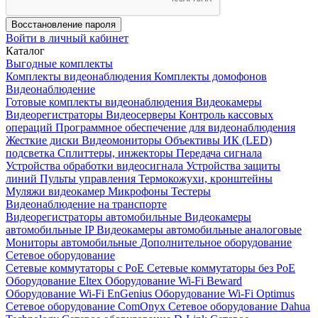
Восстановление пароля
Войти в личный кабинет
Каталог
Выгодные комплекты
Комплекты видеонаблюдения
Комплекты домофонов
Видеонаблюдение
Готовые комплекты видеонаблюдения
Видеокамеры
Видеорегистраторы
Видеосерверы
Контроль кассовых
операций
Программное обеспечение для видеонаблюдения
Жесткие диски
Видеомониторы
Объективы
ИК (LED)
подсветка
Сплиттеры, инжекторы
Передача сигнала
Устройства обработки видеосигнала
Устройства защиты
линий
Пульты управления
Термокожухи, кронштейны
Муляжи видеокамер
Микрофоны
Тестеры
Видеонаблюдение на транспорте
Видеорегистраторы автомобильные
Видеокамеры
автомобильные IP
Видеокамеры автомобильные аналоговые
Мониторы автомобильные
Дополнительное оборудование
Сетевое оборудование
Сетевые коммутаторы с РоЕ
Сетевые коммутаторы без РоЕ
Оборудование Eltex
Оборудование Wi-Fi Beward
Оборудование Wi-Fi EnGenius
Оборудование Wi-Fi Optimus
Сетевое оборудование ComOnyx
Сетевое оборудование Dahua