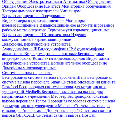
Оборудование Электротехника и Автоматика
Оборудование
Эридан
Оборудование Юнитест
Мониторинг оборудования
Тестеры дымовых извещателей
Умный дом
Взрывозащищенное оборудование
Видеокамеры взрывозащищенные
Мониторы
взрывозащищенные
Взрывозащищенное автоматизированное
рабочее место оператора
Термокожухи взрывозащищенные
Взрывозащищенные ИК-прожекторы
Изделия
коммутационные взрывозащищенные
Домофоны, переговорные устройства
Аудиодомофоны IP
Видеодомофоны IP
Аудиодомофоны
аналоговые
Видеодомофоны аналоговые
Беспроводные
видеодомофоны
Комплекты видеодомофонов
Видеоглазки
Переговорные устройства
Дополнительное оборудование
Домофоны многоквартирные
Системы вызова персонала
Беспроводная система вызова персонала iBells
Беспроводная
система вызова персонала Smart
Система оповещения клиента
Fast-food
Беспроводная система вызова для медицинских
учреждений Medbells
Беспроводная система вызова для
медицинских учреждений Medbeep
Беспроводная система
вызова персонала Tantos
Проводная голосовая система вызова
для медицинских учреждений Medbells
Система вызова для
инвалидов (программа "Доступная среда")
Системы связи и
вызова GETCALL
Системы связи и вызова Hostcall