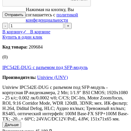
Нажимая на кнопку, Вы
соглашаетесь с
политикой
конфеденциальности
-
+
В корзину
✓ В корзине
Купить в один клик
Код товара:
209684
(0)
IPC542E-DUG с разъемом под SFP-модуль
Производитель:
Uniview (UNV)
Uniview IPC542E-DUG с разъемом под SFP-модуль -
корпусная IP-видеокамера, 2 Мп; 1/1.9" BSI CMOS; 1920х1080
- 25 к/с; 0.002 лк/0.0002 ч/б; C/CS; DC-Iris, Motor Zoom/focus,
ROI, 9:16 Corridor Mode, WDR 120dB, 3DNR; мех. ИК-фильтр;
H.264, Didital Defog, HLC; Аудио вх/вых; Тревожный вх/вых;
RS485, оптический интерфейс 100M Base-FX SFP+100M Base-
TX; -20...+ 60ºС; 24VAC/DC12V/PoE, 4.8W, 151х71х65 мм.
Дальше