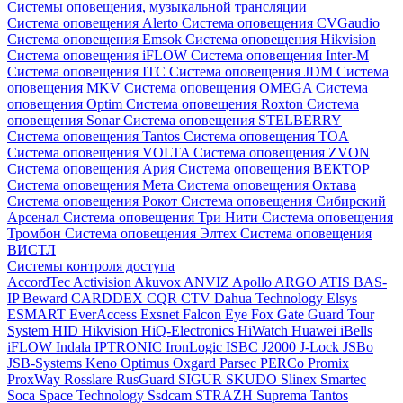
Системы оповещения, музыкальной трансляции
Система оповещения Alerto
Система оповещения CVGaudio
Система оповещения Emsok
Система оповещения Hikvision
Система оповещения iFLOW
Система оповещения Inter-M
Система оповещения ITC
Система оповещения JDM
Система
оповещения MKV
Система оповещения OMEGA
Система
оповещения Optim
Система оповещения Roxton
Система
оповещения Sonar
Система оповещения STELBERRY
Система оповещения Tantos
Система оповещения TOA
Система оповещения VOLTA
Система оповещения ZVON
Система оповещения Ария
Система оповещения ВЕКТОР
Система оповещения Мета
Система оповещения Октава
Система оповещения Рокот
Система оповещения Сибирский
Арсенал
Система оповещения Три Нити
Система оповещения
Тромбон
Система оповещения Элтех
Система оповещения
ВИСТЛ
Системы контроля доступа
AccordTec
Activision
Akuvox
ANVIZ
Apollo
ARGO
ATIS
BAS-
IP
Beward
CARDDEX
CQR
CTV
Dahua Technology
Elsys
ESMART
EverAccess
Exsnet
Falcon Eye
Fox
Gate
Guard Tour
System
HID
Hikvision
HiQ-Electronics
HiWatch
Huawei
iBells
iFLOW
Indala
IPTRONIC
IronLogic
ISBC
J2000
J-Lock
JSBo
JSB-Systems
Keno
Optimus
Oxgard
Parsec
PERCo
Promix
ProxWay
Rosslare
RusGuard
SIGUR
SKUDO
Slinex
Smartec
Soca
Space Technology
Ssdcam
STRAZH
Suprema
Tantos