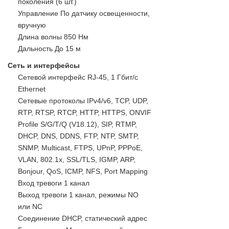
поколения (6 шт.)
Управление По датчику освещенности,
вручную
Длина волны 850 Нм
Дальность До 15 м
Сеть и интерфейсы
Сетевой интерфейс RJ-45, 1 Гбит/с
Ethernet
Сетевые протоколы IPv4/v6, TCP, UDP,
RTP, RTSP, RTCP, HTTP, HTTPS, ONVIF
Profile S/G/T/Q (V18.12), SIP, RTMP,
DHCP, DNS, DDNS, FTP, NTP, SMTP,
SNMP, Multicast, FTPS, UPnP, PPPoE,
VLAN, 802.1x, SSL/TLS, IGMP, ARP,
Bonjour, QoS, ICMP, NFS, Port Mapping
Вход тревоги 1 канал
Выход тревоги 1 канал, режимы NO
или NC
Соединение DHCP, статический адрес