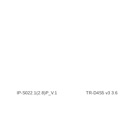
IP-S022.1(2.8)P_V.1
TR-D4S5 v3 3.6