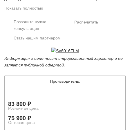
управление ePTZ, аппаратное устранение
Показать полностью
искажений Hardware Dewarping,
электромеханический ИК-фильтр, ИК-подсветка (до
Позвоните нужна
Распечатать
15м), microSDXC (до 256 ГБ), 12В (DC)/PoE, IP67,
консультация
IK10, от -40 до +60°С, встроенная видеоаналитика,
Стать нашим партнером
SIP
Информация о цене носит информационный характер и не
является публичной офертой.
Производитель:
83 800 ₽
Розничная цена
75 900 ₽
Оптовая цена