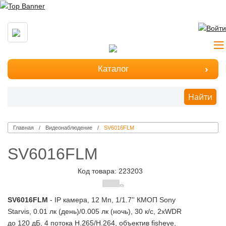
Каталог
Найти
Главная
Видеонаблюдение
SV6016FLM
SV6016FLM
Код товара: 223203
(0)
SV6016FLM
- IP камера, 12 Мп, 1/1.7'' КМОП Sony
Starvis, 0.01 лк (день)/0.005 лк (ночь), 30 к/с, 2xWDR
до 120 дБ, 4 потока H.265/Н.264, объектив fisheye,