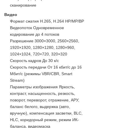
сканирование
Видео
Формат сжатия H.265, H.264 HP/MP/BP
Видеопоток Одновременное
кодирование до 4 потоков
Разрешение 3000×3000, 2560×2560,
1920×1920, 1280×1280, 1280×960,
1024×1024, 720×720, 320×320
Скорость кадров До 30 к/с
Скорость передачи От 16 кбит/с до 16
Мбит/с (режимы VBR/CBR, Smart
Stream)
Параметры изображения Яркость,
контраст, насыщенность, резкость,
поворот, переворот, отражение, АРУ,
баланс белого, выдержка (авто,
вручную), компенсация засветки, BLC,
HLC, коридорный режим, режим ИК-
баланса, видеомаска