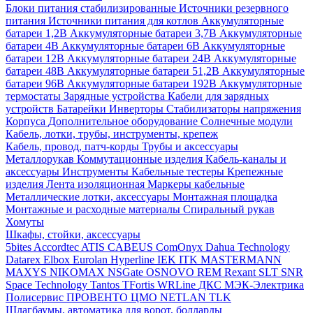
Блоки питания стабилизированные
Источники резервного
питания
Источники питания для котлов
Аккумуляторные
батареи 1,2В
Аккумуляторные батареи 3,7В
Аккумуляторные
батареи 4В
Аккумуляторные батареи 6В
Аккумуляторные
батареи 12В
Аккумуляторные батареи 24В
Аккумуляторные
батареи 48В
Аккумуляторные батареи 51,2В
Аккумуляторные
батареи 96В
Аккумуляторные батареи 192В
Аккумуляторные
термостаты
Зарядные устройства
Кабели для зарядных
устройств
Батарейки
Инверторы
Стабилизаторы напряжения
Корпуса
Дополнительное оборудование
Солнечные модули
Кабель, лотки, трубы, инструменты, крепеж
Кабель, провод, патч-корды
Трубы и аксессуары
Металлорукав
Коммутационные изделия
Кабель-каналы и
аксессуары
Инструменты
Кабельные тестеры
Крепежные
изделия
Лента изоляционная
Маркеры кабельные
Металлические лотки, аксессуары
Монтажная площадка
Монтажные и расходные материалы
Спиральный рукав
Хомуты
Шкафы, стойки, аксессуары
5bites
Accordtec
ATIS
CABEUS
ComOnyx
Dahua Technology
Datarex
Elbox
Eurolan
Hyperline
IEK
ITK
MASTERMANN
MAXYS
NIKOMAX
NSGate
OSNOVO
REM
Rexant
SLT
SNR
Space Technology
Tantos
TFortis
WRLine
ДКС
МЭК-Электрика
Полисервис
ПРОВЕНТО
ЦМО
NETLAN
TLK
Шлагбаумы, автоматика для ворот, болларды