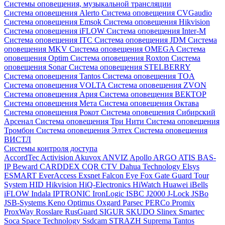
Системы оповещения, музыкальной трансляции
Система оповещения Alerto
Система оповещения CVGaudio
Система оповещения Emsok
Система оповещения Hikvision
Система оповещения iFLOW
Система оповещения Inter-M
Система оповещения ITC
Система оповещения JDM
Система
оповещения MKV
Система оповещения OMEGA
Система
оповещения Optim
Система оповещения Roxton
Система
оповещения Sonar
Система оповещения STELBERRY
Система оповещения Tantos
Система оповещения TOA
Система оповещения VOLTA
Система оповещения ZVON
Система оповещения Ария
Система оповещения ВЕКТОР
Система оповещения Мета
Система оповещения Октава
Система оповещения Рокот
Система оповещения Сибирский
Арсенал
Система оповещения Три Нити
Система оповещения
Тромбон
Система оповещения Элтех
Система оповещения
ВИСТЛ
Системы контроля доступа
AccordTec
Activision
Akuvox
ANVIZ
Apollo
ARGO
ATIS
BAS-
IP
Beward
CARDDEX
CQR
CTV
Dahua Technology
Elsys
ESMART
EverAccess
Exsnet
Falcon Eye
Fox
Gate
Guard Tour
System
HID
Hikvision
HiQ-Electronics
HiWatch
Huawei
iBells
iFLOW
Indala
IPTRONIC
IronLogic
ISBC
J2000
J-Lock
JSBo
JSB-Systems
Keno
Optimus
Oxgard
Parsec
PERCo
Promix
ProxWay
Rosslare
RusGuard
SIGUR
SKUDO
Slinex
Smartec
Soca
Space Technology
Ssdcam
STRAZH
Suprema
Tantos