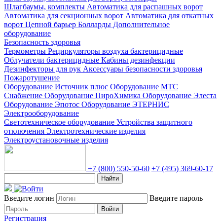
Шлагбаумы, комплекты
Автоматика для распашных ворот
Автоматика для секционных ворот
Автоматика для откатных
ворот
Цепной барьер
Болларды
Дополнительное
оборудование
Безопасность здоровья
Термометры
Рециркуляторы воздуха бактерицидные
Облучатели бактерицидные
Кабины дезинфекции
Дезинфекторы для рук
Аксессуары безопасности здоровья
Пожаротушение
Оборудование Источник плюс
Оборудование МТС
Снабжение
Оборудование ПироХимика
Оборудование Элеста
Оборудование Эпотос
Оборудование ЭТЕРНИС
Электрооборудование
Светотехническое оборудование
Устройства защитного
отключения
Электротехнические изделия
Электроустановочные изделия
+7 (800) 550-50-60
+7 (495) 369-60-17
Найти
Введите логин
Введите пароль
Войти
Регистрация