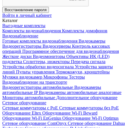
Восстановление пароля
Войти в личный кабинет
Каталог
Выгодные комплекты
Комплекты видеонаблюдения
Комплекты домофонов
Видеонаблюдение
Готовые комплекты видеонаблюдения
Видеокамеры
Видеорегистраторы
Видеосерверы
Контроль кассовых
операций
Программное обеспечение для видеонаблюдения
Жесткие диски
Видеомониторы
Объективы
ИК (LED)
подсветка
Сплиттеры, инжекторы
Передача сигнала
Устройства обработки видеосигнала
Устройства защиты
линий
Пульты управления
Термокожухи, кронштейны
Муляжи видеокамер
Микрофоны
Тестеры
Видеонаблюдение на транспорте
Видеорегистраторы автомобильные
Видеокамеры
автомобильные IP
Видеокамеры автомобильные аналоговые
Мониторы автомобильные
Дополнительное оборудование
Сетевое оборудование
Сетевые коммутаторы с РоЕ
Сетевые коммутаторы без РоЕ
Оборудование Eltex
Оборудование Wi-Fi Beward
Оборудование Wi-Fi EnGenius
Оборудование Wi-Fi Optimus
Сетевое оборудование ComOnyx
Сетевое оборудование Dahua