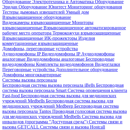
Оборудование Электротехника и Автоматика
Оборудование
Эридан
Оборудование Юнитест
Мониторинг оборудования
Тестеры дымовых извещателей
Умный дом
Взрывозащищенное оборудование
Видеокамеры взрывозащищенные
Мониторы
взрывозащищенные
Взрывозащищенное автоматизированное
рабочее место оператора
Термокожухи взрывозащищенные
Взрывозащищенные ИК-прожекторы
Изделия
коммутационные взрывозащищенные
Домофоны, переговорные устройства
Аудиодомофоны IP
Видеодомофоны IP
Аудиодомофоны
аналоговые
Видеодомофоны аналоговые
Беспроводные
видеодомофоны
Комплекты видеодомофонов
Видеоглазки
Переговорные устройства
Дополнительное оборудование
Домофоны многоквартирные
Системы вызова персонала
Беспроводная система вызова персонала iBells
Беспроводная
система вызова персонала Smart
Система оповещения клиента
Fast-food
Беспроводная система вызова для медицинских
учреждений Medbells
Беспроводная система вызова для
медицинских учреждений Medbeep
Беспроводная система
вызова персонала Tantos
Проводная голосовая система вызова
для медицинских учреждений Medbells
Система вызова для
инвалидов (программа "Доступная среда")
Системы связи и
вызова GETCALL
Системы связи и вызова Hostcall