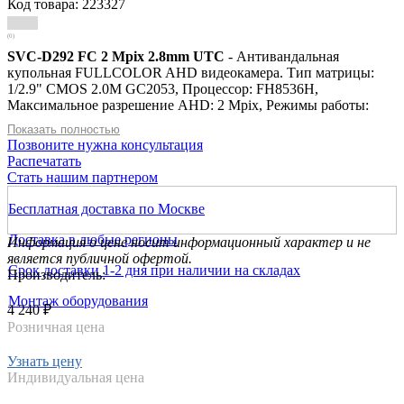
Код товара: 223327
(0)
SVC-D292 FC 2 Mpix 2.8mm UTC
- Антивандальная
купольная FULLCOLOR AHD видеокамера. Тип матрицы:
1/2.9" CMOS 2.0M GС2053, Процессор: FH8536H,
Максимальное разрешение AHD: 2 Mpix, Режимы работы:
AHD/TVI/CVI/CVBS, Формат изображения: 16:9, Объектив:
Показать полностью
2.8 мм, Чувствительность: 0.01 Лк, Механический ИК фильтр,
Позвоните нужна консультация
Электронный затвор: 1/50-1/50000 c, Соотношение С/Ш: 48
Распечатать
дБ, Баланс белого: Автоматический, TV система: PAL/NTSC,
Стать нашим партнером
Синхронизация: Внутренняя, Видеовыход: Композитный 1.0
Vp-p 75 Ом, Гамма коррекция: 0,45, Управление: DIP/UTC,
Бесплатная доставка по Москве
OSD меню, АРУ: Авто, Smart IR, Компенсация встречной
засветки, Шумоподавление: 2D-NR, 3D-NR, Маскирование,
Доставка в любые регионы
Информация о цене носит информационный характер и не
FULLCOLOR, Дальность LED подсветки: 30 м, Степень
является публичной офертой.
защиты: IP 66 (металл), Рабочая температура: -40°…+60°C,
Срок доставки 1-2 дня при наличии на складах
Производитель:
Электропитание: DC 12B±10% 500 мА. Мощность
потребления(220В): 6Вт
Монтаж оборудования
4 240 ₽
Розничная цена
Узнать цену
Индивидуальная цена