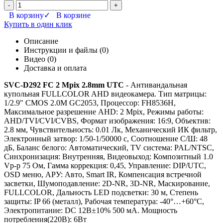
-
+
В корзину
✓ В корзине
Купить в один клик
Описание
Инструкции и файлы (0)
Видео (0)
Доставка и оплата
SVC-D292 FC 2 Mpix 2.8mm UTC
- Антивандальная
купольная FULLCOLOR AHD видеокамера. Тип матрицы:
1/2.9" CMOS 2.0M GС2053, Процессор: FH8536H,
Максимальное разрешение AHD: 2 Mpix, Режимы работы:
AHD/TVI/CVI/CVBS, Формат изображения: 16:9, Объектив:
2.8 мм, Чувствительность: 0.01 Лк, Механический ИК фильтр,
Электронный затвор: 1/50-1/50000 c, Соотношение С/Ш: 48
дБ, Баланс белого: Автоматический, TV система: PAL/NTSC,
Синхронизация: Внутренняя, Видеовыход: Композитный 1.0
Vp-p 75 Ом, Гамма коррекция: 0,45, Управление: DIP/UTC,
OSD меню, АРУ: Авто, Smart IR, Компенсация встречной
засветки, Шумоподавление: 2D-NR, 3D-NR, Маскирование,
FULLCOLOR, Дальность LED подсветки: 30 м, Степень
защиты: IP 66 (металл), Рабочая температура: -40°…+60°C,
Электропитание: DC 12B±10% 500 мА. Мощность
потребления(220В): 6Вт