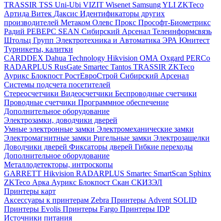
TRASSIR
TSS
Uni-Ubi
VIZIT
Wisenet Samsung
YLI
ZKTeco
Артида
Витек
Даксис
Идентификаторы других
производителей
Метаком
Олевс
Прокс
Прософт-Биометрикс
Радий
РЕВЕРС
SEAN
Сибирский Арсенал
Телеинформсвязь
Штольц Групп
Электротехника и Автоматика
ЭРА
Юнитест
Турникеты, калитки
CARDDEX
Dahua Technology
Hikvision
ОМА
Oxgard
PERCo
RADARPLUS
RusGate
Smartec
Tantos
TRASSIR
ZKTeco
Аурикс
Блокпост
РостЕвроСтрой
Сибирский Арсенал
Системы подсчета посетителей
Стереосчетчики
Видеосчетчики
Беспроводные счетчики
Проводные счетчики
Программное обеспечение
Дополнительное оборудование
Электрозамки, доводчики дверей
Умные электронные замки
Электромеханические замки
Электромагнитные замки
Ригельные замки
Электрозащелки
Доводчики дверей
Фиксаторы дверей
Гибкие переходы
Дополнительное оборудование
Металлодетекторы, интроскопы
GARRETT
Hikvision
RADARPLUS
Smartec
SmartScan
Sphinx
ZKTeco
Арка
Аурикс
Блокпост
Скан
СКИЗЭЛ
Принтеры карт
Аксессуары к принтерам Zebra
Принтеры Advent SOLID
Принтеры Evolis
Принтеры Fargo
Принтеры IDP
Источники питания