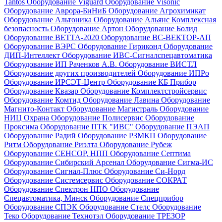
Tantos
Оборудование Viguard
Оборудование Visonic
Оборудование Аврора-БиНиБ
Оборудование Агрохимикат
Оборудование Альтоника
Оборудование Альянс Комплексная
безопасность
Оборудование Артон
Оборудование Болид
Оборудование ВЕТТА-2020
Оборудование ВС-ВЕКТОР-АП
Оборудование ВЭРС
Оборудование Гириконд
Оборудование
ДИП-Интеллект
Оборудование ИВС-Сигналспецавтоматика
Оборудование ИП Раченков А.В.
Оборудование ВИСТЛ
Оборудование других производителей
Оборудование ИПРо
Оборудование ИРСЭТ-Центр
Оборудование КБ Прибор
Оборудование Квазар
Оборудование Комплектстройсервис
Оборудование Комтид
Оборудование Лавина
Оборудование
Магнито-Контакт
Оборудование Магистраль
Оборудование
НИЦ Охрана
Оборудование Полисервис
Оборудование
Проксима
Оборудование ПТК "ИВС"
Оборудование ПЭАП
Оборудование Радий
Оборудование РЗМКП
Оборудование
Ритм
Оборудование Риэлта
Оборудование Рубеж
Оборудование СЕНСОР, НПП
Оборудование Септима
Оборудование Сибирский Арсенал
Оборудование Сигма-ИС
Оборудование Сигнал-Плюс
Оборудование Си-Норд
Оборудование Системсервис
Оборудование СОКРАТ
Оборудование Спектрон НПО
Оборудование
Спецавтоматика, Минск
Оборудование Спецприбор
Оборудование СПЭК
Оборудование Стелс
Оборудование
Теко
Оборудование Технотэл
Оборудование ТРЕЗОР