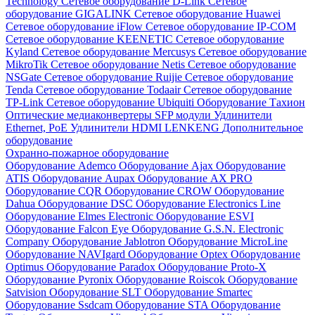
Technology
Сетевое оборудование D-Link
Сетевое
оборудование GIGALINK
Сетевое оборудование Huawei
Сетевое оборудование iFlow
Сетевое оборудование IP-COM
Сетевое оборудование KEENETIC
Сетевое оборудование
Kyland
Сетевое оборудование Mercusys
Сетевое оборудование
MikroTik
Сетевое оборудование Netis
Сетевое оборудование
NSGate
Сетевое оборудование Ruijie
Сетевое оборудование
Tenda
Сетевое оборудование Todaair
Сетевое оборудование
TP-Link
Сетевое оборудование Ubiquiti
Оборудование Тахион
Оптические медиаконвертеры
SFP модули
Удлинители
Ethernet, PoE
Удлинители HDMI LENKENG
Дополнительное
оборудование
Охранно-пожарное оборудование
Оборудование Ademco
Оборудование Ajax
Оборудование
ATIS
Оборудование Aupax
Оборудование AX PRO
Оборудование CQR
Оборудование CROW
Оборудование
Dahua
Оборудование DSC
Оборудование Electronics Line
Оборудование Elmes Electronic
Оборудование ESVI
Оборудование Falcon Eye
Оборудование G.S.N. Electronic
Company
Оборудование Jablotron
Оборудование MicroLine
Оборудование NAVIgard
Оборудование Optex
Оборудование
Optimus
Оборудование Paradox
Оборудование Proto-X
Оборудование Pyronix
Оборудование Roiscok
Оборудование
Satvision
Оборудование SLT
Оборудование Smartec
Оборудование Ssdcam
Оборудование STA
Оборудование