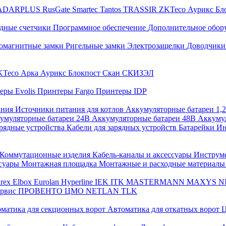
ADARPLUS
RusGate
Smartec
Tantos
TRASSIR
ZKTeco
Аурикс
Бл
дные счетчики
Программное обеспечение
Дополнительное обор
омагнитные замки
Ригельные замки
Электрозащелки
Доводчики
KTeco
Арка
Аурикс
Блокпост
Скан
СКИЗЭЛ
еры Evolis
Принтеры Fargo
Принтеры IDP
ания
Источники питания для котлов
Аккумуляторные батареи 1,
умуляторные батареи 24В
Аккумуляторные батареи 48В
Аккумул
рядные устройства
Кабели для зарядных устройств
Батарейки
Ин
Коммутационные изделия
Кабель-каналы и аксессуары
Инструм
ссуары
Монтажная площадка
Монтажные и расходные материал
arex
Elbox
Eurolan
Hyperline
IEK
ITK
MASTERMANN
MAXYS
N
ервис
ПРОВЕНТО
ЦМО
NETLAN
TLK
матика для секционных ворот
Автоматика для откатных ворот
Ц