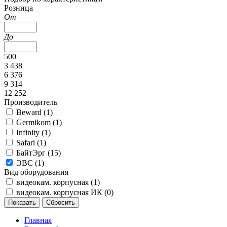
Розница
От
До
500
3 438
6 376
9 314
12 252
Производитель
Beward (
1
)
Germikom (
1
)
Infinity (
1
)
Safari (
1
)
БайтЭрг (
15
)
ЭВС (
1
)
Вид оборудования
видеокам. корпусная (
1
)
видеокам. корпусная ИК (
0
)
Главная