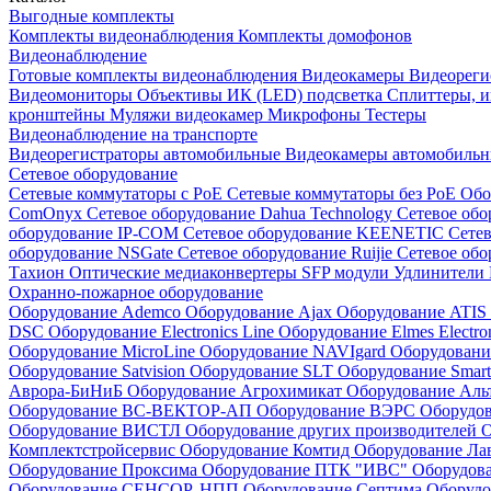
Выгодные комплекты
Комплекты видеонаблюдения
Комплекты домофонов
Видеонаблюдение
Готовые комплекты видеонаблюдения
Видеокамеры
Видеореги
Видеомониторы
Объективы
ИК (LED) подсветка
Сплиттеры, 
кронштейны
Муляжи видеокамер
Микрофоны
Тестеры
Видеонаблюдение на транспорте
Видеорегистраторы автомобильные
Видеокамеры автомобильн
Сетевое оборудование
Сетевые коммутаторы с РоЕ
Сетевые коммутаторы без РоЕ
Обо
ComOnyx
Сетевое оборудование Dahua Technology
Сетевое обо
оборудование IP-COM
Сетевое оборудование KEENETIC
Сетев
оборудование NSGate
Сетевое оборудование Ruijie
Сетевое обо
Тахион
Оптические медиаконвертеры
SFP модули
Удлинители 
Охранно-пожарное оборудование
Оборудование Ademco
Оборудование Ajax
Оборудование ATIS
DSC
Оборудование Electronics Line
Оборудование Elmes Electro
Оборудование MicroLine
Оборудование NAVIgard
Оборудовани
Оборудование Satvision
Оборудование SLT
Оборудование Smar
Аврора-БиНиБ
Оборудование Агрохимикат
Оборудование Аль
Оборудование ВС-ВЕКТОР-АП
Оборудование ВЭРС
Оборудо
Оборудование ВИСТЛ
Оборудование других производителей
О
Комплектстройсервис
Оборудование Комтид
Оборудование Ла
Оборудование Проксима
Оборудование ПТК "ИВС"
Оборудо
Оборудование СЕНСОР, НПП
Оборудование Септима
Оборудо