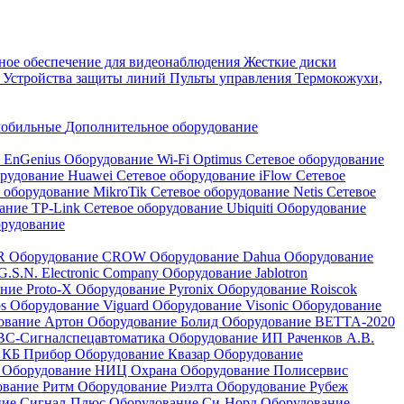
ое обеспечение для видеонаблюдения
Жесткие диски
а
Устройства защиты линий
Пульты управления
Термокожухи,
мобильные
Дополнительное оборудование
i EnGenius
Оборудование Wi-Fi Optimus
Сетевое оборудование
орудование Huawei
Сетевое оборудование iFlow
Сетевое
 оборудование MikroTik
Сетевое оборудование Netis
Сетевое
вание TP-Link
Сетевое оборудование Ubiquiti
Оборудование
орудование
QR
Оборудование CROW
Оборудование Dahua
Оборудование
.S.N. Electronic Company
Оборудование Jablotron
ние Proto-X
Оборудование Pyronix
Оборудование Roiscok
os
Оборудование Viguard
Оборудование Visonic
Оборудование
ование Артон
Оборудование Болид
Оборудование ВЕТТА-2020
ВС-Сигналспецавтоматика
Оборудование ИП Раченков А.В.
 КБ Прибор
Оборудование Квазар
Оборудование
ь
Оборудование НИЦ Охрана
Оборудование Полисервис
ование Ритм
Оборудование Риэлта
Оборудование Рубеж
ние Сигнал-Плюс
Оборудование Си-Норд
Оборудование