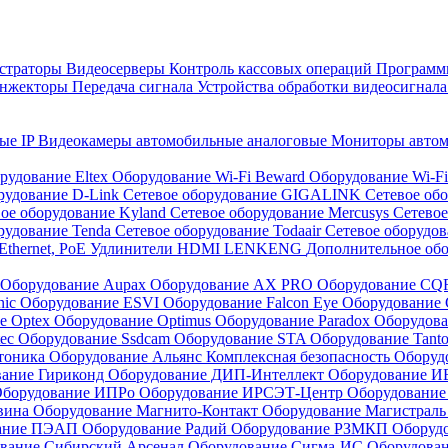
страторы
Видеосерверы
Контроль кассовых операций
Программн
инжекторы
Передача сигнала
Устройства обработки видеосигнал
ые IP
Видеокамеры автомобильные аналоговые
Мониторы авто
рудование Eltex
Оборудование Wi-Fi Beward
Оборудование Wi-F
рудование D-Link
Сетевое оборудование GIGALINK
Сетевое об
ое оборудование Kyland
Сетевое оборудование Mercusys
Сетевое
рудование Tenda
Сетевое оборудование Todaair
Сетевое оборудо
Ethernet, PoE
Удлинители HDMI LENKENG
Дополнительное об
Оборудование Aupax
Оборудование AX PRO
Оборудование C
nic
Оборудование ESVI
Оборудование Falcon Eye
Оборудование G
е Optex
Оборудование Optimus
Оборудование Paradox
Оборудова
tec
Оборудование Ssdcam
Оборудование STA
Оборудование Tant
тоника
Оборудование Альянс Комплексная безопасность
Оборуд
вание Гириконд
Оборудование ДИП-Интеллект
Оборудование И
борудование ИПРо
Оборудование ИРСЭТ-Центр
Оборудование
вина
Оборудование Магнито-Контакт
Оборудование Магистрал
вание ПЭАП
Оборудование Радий
Оборудование РЗМКП
Оборуд
вание Сибирский Арсенал
Оборудование Сигма-ИС
Оборудова