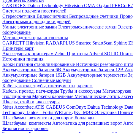
Турникеты, калитки
CARDDEX
Dahua Technology
Hikvision
ОМА
Oxgard
PERCo
R
Системы подсчета посетителей
Стереосчетчики
Видеосчетчики
Беспроводные счетчики
Прово
Электрозамки, доводчики дверей
Умные электронные замки
Электромеханические замки
Электр
оборудование
Металлодетекторы, интроскопы
GARRETT
Hikvision
RADARPLUS
Smartec
SmartScan
Sphinx
Z
Принтеры карт
Аксессуары к принтерам Zebra
Принтеры Advent SOLID
Принт
Источники питания
Блоки питания стабилизированные
Источники резервного пит
Аккумуляторные батареи 6В
Аккумуляторные батареи 12В
Акк
Аккумуляторные батареи 192В
Аккумуляторные термостаты
За
оборудование
Солнечные модули
Кабель, лотки, трубы, инструменты, крепеж
Кабель, провод, патч-корды
Трубы и аксессуары
Металлорукав
изоляционная
Маркеры кабельные
Металлические лотки, аксе
Шкафы, стойки, аксессуары
5bites
Accordtec
ATIS
CABEUS
ComOnyx
Dahua Technology
Dat
Technology
Tantos
TFortis
WRLine
ДКС
МЭК-Электрика
Полис
Шлагбаумы, автоматика для ворот, болларды
Шлагбаумы, комплекты
Автоматика для распашных ворот
Авто
Безопасность здоровья