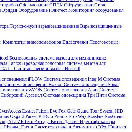
ецприбор
Оборудование СПЭК
Оборудование Стелс
е Эридан
Оборудование Юнитест
Мониторинг оборудования
атора
Термокожухи взрывозащищенные
Взрывозащищенные
ны
Комплекты видеодомофонов
Видеоглазки
Переговорные
-food
Беспроводная система вызова для медицинских
нала Tantos
Проводная голосовая система вызова для
ETCALL
Системы связи и вызова Hostcall
а оповещения iFLOW
Система оповещения Inter-M
Система
im
Система оповещения Roxton
Система оповещения Sonar
ма оповещения ZVON
Система оповещения Ария
Система
 Сибирский Арсенал
Система оповещения Три Нити
Система
EverAccess
Exsnet
Falcon Eye
Fox
Gate
Guard Tour System
HID
timus
Oxgard
Parsec
PERCo
Promix
ProxWay
Rosslare
RusGuard
sung
YLI
ZKTeco
Артида
Витек
Даксис
Идентификаторы
зь
Штольц Групп
Электротехника и Автоматика
ЭРА
Юнитест