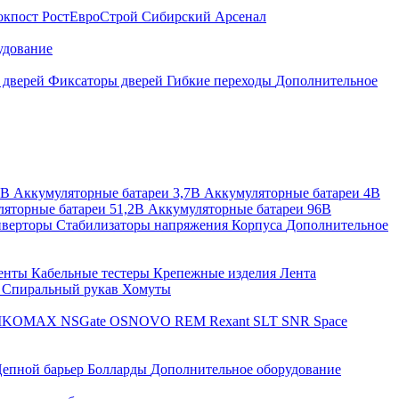
окпост
РостЕвроСтрой
Сибирский Арсенал
удование
 дверей
Фиксаторы дверей
Гибкие переходы
Дополнительное
2В
Аккумуляторные батареи 3,7В
Аккумуляторные батареи 4В
яторные батареи 51,2В
Аккумуляторные батареи 96В
верторы
Стабилизаторы напряжения
Корпуса
Дополнительное
енты
Кабельные тестеры
Крепежные изделия
Лента
ы
Спиральный рукав
Хомуты
IKOMAX
NSGate
OSNOVO
REM
Rexant
SLT
SNR
Space
епной барьер
Болларды
Дополнительное оборудование