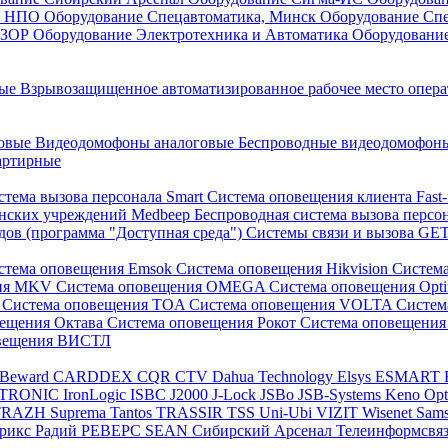
он НПО
Оборудование Спецавтоматика, Минск
Оборудование Сп
ЕЗОР
Оборудование Электротехника и Автоматика
Оборудовани
ные
Взрывозащищенное автоматизированное рабочее место опер
говые
Видеодомофоны аналоговые
Беспроводные видеодомофо
артирные
стема вызова персонала Smart
Система оповещения клиента Fast
инских учреждений Medbeep
Беспроводная система вызова персо
дов (программа "Доступная среда")
Системы связи и вызова G
стема оповещения Emsok
Система оповещения Hikvision
Систем
ния MKV
Система оповещения OMEGA
Система оповещения Opt
s
Система оповещения TOA
Система оповещения VOLTA
Систе
вещения Октава
Система оповещения Рокот
Система оповещения
овещения ВИСТЛ
Beward
CARDDEX
CQR
CTV
Dahua Technology
Elsys
ESMART
PTRONIC
IronLogic
ISBC
J2000
J-Lock
JSBo
JSB-Systems
Keno
Op
TRAZH
Suprema
Tantos
TRASSIR
TSS
Uni-Ubi
VIZIT
Wisenet Sam
трикс
Радий
РЕВЕРС
SEAN
Сибирский Арсенал
Телеинформсвя