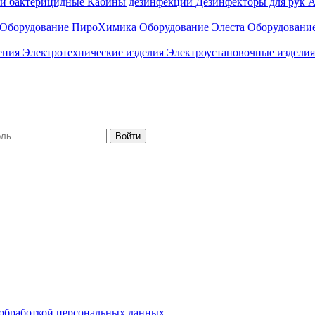
ли бактерицидные
Кабины дезинфекции
Дезинфекторы для рук
А
Оборудование ПироХимика
Оборудование Элеста
Оборудовани
чения
Электротехнические изделия
Электроустановочные изделия
Войти
обработкой персональных данных