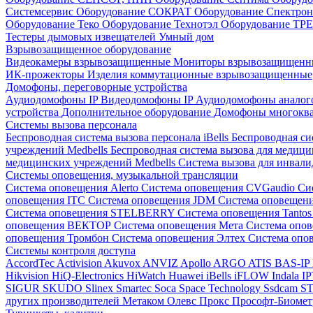
Системсервис
Оборудование СОКРАТ
Оборудование Спектр
Оборудование Теко
Оборудование Технотэл
Оборудование ТР
Тестеры дымовых извещателей
Умный дом
Взрывозащищенное оборудование
Видеокамеры взрывозащищенные
Мониторы взрывозащищен
ИК-прожекторы
Изделия коммутационные взрывозащищенные
Домофоны, переговорные устройства
Аудиодомофоны IP
Видеодомофоны IP
Аудиодомофоны анало
устройства
Дополнительное оборудование
Домофоны многокв
Системы вызова персонала
Беспроводная система вызова персонала iBells
Беспроводная си
учреждений Medbells
Беспроводная система вызова для медиц
медицинских учреждений Medbells
Система вызова для инвали
Системы оповещения, музыкальной трансляции
Система оповещения Alerto
Система оповещения CVGaudio
Си
оповещения ITC
Система оповещения JDM
Система оповеще
Система оповещения STELBERRY
Система оповещения Tanto
оповещения ВЕКТОР
Система оповещения Мета
Система опо
оповещения Тромбон
Система оповещения Элтех
Система оп
Системы контроля доступа
AccordTec
Activision
Akuvox
ANVIZ
Apollo
ARGO
ATIS
BAS-IP
Hikvision
HiQ-Electronics
HiWatch
Huawei
iBells
iFLOW
Indala
I
SIGUR
SKUDO
Slinex
Smartec
Soca
Space Technology
Ssdcam
S
других производителей
Метаком
Олевс
Прокс
Прософт-Биоме