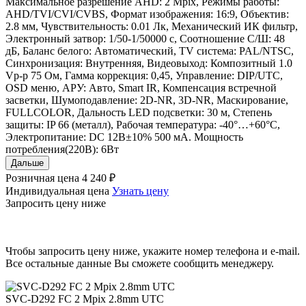
Максимальное разрешение AHD: 2 Mpix, Режимы работы:
AHD/TVI/CVI/CVBS, Формат изображения: 16:9, Объектив:
2.8 мм, Чувствительность: 0.01 Лк, Механический ИК фильтр,
Электронный затвор: 1/50-1/50000 c, Соотношение С/Ш: 48
дБ, Баланс белого: Автоматический, TV система: PAL/NTSC,
Синхронизация: Внутренняя, Видеовыход: Композитный 1.0
Vp-p 75 Ом, Гамма коррекция: 0,45, Управление: DIP/UTC,
OSD меню, АРУ: Авто, Smart IR, Компенсация встречной
засветки, Шумоподавление: 2D-NR, 3D-NR, Маскирование,
FULLCOLOR, Дальность LED подсветки: 30 м, Степень
защиты: IP 66 (металл), Рабочая температура: -40°…+60°C,
Электропитание: DC 12B±10% 500 мА. Мощность
потребления(220В): 6Вт
Дальше
Розничная цена
4 240 ₽
Индивидуальная цена
Узнать цену
Запросить цену ниже
Чтобы запросить цену ниже, укажите номер телефона и e-mail.
Все остальные данные Вы сможете сообщить менеджеру.
SVC-D292 FC 2 Mpix 2.8mm UTC