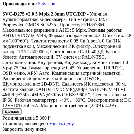
Производитель:
Satvision
SVC-D275 v2.0 5 Mpix 2.8mm UTC/DIP
- Уличная
мультиформатная видеокамера. Тип матрицы: 1/2.7"
Progressive CMOS SC5235 , Процессор: FH8538M,
Максимальное разрешение AHD: 5 Mpix, Режимы работы:
AHD/TVI/CVI/CVBS, Формат изображения: 4:3, Объектив: 2.8
мм(100°/60°), Чувствительность: 0.05 Лк (цвет.), 0 Лк (ИК
подсветка вкл.), Механический ИК фильтр, Электронный
затвор: 1/15-1/50,000 c, Соотношение С/Ш: 40 Дб, Баланс
белого: Автоматический, TV система: PAL/NTSC,
Синхронизация: Внутренняя, Видеовыход: Композитный 1.0
Vp-p 75 Ом, Гамма коррекция: 0,45, Управление: DIP/UTC,
OSD меню, АРУ: Авто, Компенсация встречной засветки,
Расширенный динамический диапазон: DWDR,
Шумоподавление: 2D-DNR, Дальность ИК подсветки: 30 м,
Частота кадров: 5AHD/5TVI: 5MP@20fps 4AHD/4CVI/4TVI:
4MP/P@25fps 4MP/N@30fps CVBS: 960H", Степень защиты:
IP 66, Рабочая температура: -40°…+60°C, Электропитание: DC
12V±10% 350 мА. Мощность потребления(220В): 4.2Вт
Дальше
Розничная цена
5 360 ₽
Индивидуальная цена
Узнать цену
Запросить цену ниже