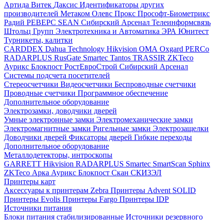
Артида
Витек
Даксис
Идентификаторы других
производителей
Метаком
Олевс
Прокс
Прософт-Биометрикс
Радий
РЕВЕРС
SEAN
Сибирский Арсенал
Телеинформсвязь
Штольц Групп
Электротехника и Автоматика
ЭРА
Юнитест
Турникеты, калитки
CARDDEX
Dahua Technology
Hikvision
ОМА
Oxgard
PERCo
RADARPLUS
RusGate
Smartec
Tantos
TRASSIR
ZKTeco
Аурикс
Блокпост
РостЕвроСтрой
Сибирский Арсенал
Системы подсчета посетителей
Стереосчетчики
Видеосчетчики
Беспроводные счетчики
Проводные счетчики
Программное обеспечение
Дополнительное оборудование
Электрозамки, доводчики дверей
Умные электронные замки
Электромеханические замки
Электромагнитные замки
Ригельные замки
Электрозащелки
Доводчики дверей
Фиксаторы дверей
Гибкие переходы
Дополнительное оборудование
Металлодетекторы, интроскопы
GARRETT
Hikvision
RADARPLUS
Smartec
SmartScan
Sphinx
ZKTeco
Арка
Аурикс
Блокпост
Скан
СКИЗЭЛ
Принтеры карт
Аксессуары к принтерам Zebra
Принтеры Advent SOLID
Принтеры Evolis
Принтеры Fargo
Принтеры IDP
Источники питания
Блоки питания стабилизированные
Источники резервного