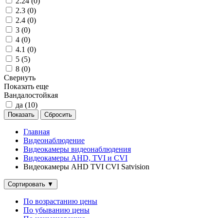
2.24 (
0
)
2.3 (
0
)
2.4 (
0
)
3 (
0
)
4 (
0
)
4.1 (
0
)
5 (
5
)
8 (
0
)
Свернуть
Показать еще
Вандалостойкая
да (
10
)
Главная
Видеонаблюдение
Видеокамеры видеонаблюдения
Видеокамеры AHD, TVI и CVI
Видеокамеры AHD TVI CVI Satvision
Сортировать
▼
По возрастанию цены
По убыванию цены