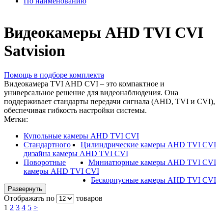
По наименованию
Видеокамеры AHD TVI CVI
Satvision
Помощь в подборе комплекта
Видеокамера TVI AHD CVI – это компактное и
универсальное решение для видеонаблюдения. Она
поддерживает стандарты передачи сигнала (AHD, TVI и CVI),
обеспечивая гибкость настройки системы.
Метки:
Купольные камеры AHD TVI CVI
Стандартного
Цилиндрические камеры AHD TVI CVI
дизайна камеры AHD TVI CVI
Поворотные
Миниатюрные камеры AHD TVI CVI
камеры AHD TVI CVI
Бескорпусные камеры AHD TVI CVI
Развернуть
Отображать по
товаров
1
2
3
4
5
>