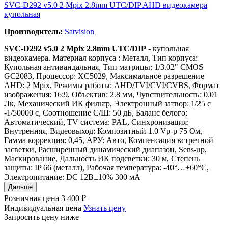
SVC-D292 v5.0 2 Mpix 2.8mm UTC/DIP AHD видеокамера
купольная
Производитель:
Satvision
SVC-D292 v5.0 2 Mpix 2.8mm UTC/DIP
- купольная
видеокамера. Материал корпуса : Металл, Тип корпуса:
Купольная антивандальная, Тип матрицы: 1/3.02" CMOS
GС2083, Процессор: XC5029, Максимальное разрешение
AHD: 2 Mpix, Режимы работы: AHD/TVI/CVI/CVBS, Формат
изображения: 16:9, Объектив: 2.8 мм, Чувствительность: 0.01
Лк, Механический ИК фильтр, Электронный затвор: 1/25 с
-1/50000 с, Соотношение С/Ш: 50 дБ, Баланс белого:
Автоматический, TV система: PAL, Синхронизация:
Внутренняя, Видеовыход: Композитный 1.0 Vp-p 75 Ом,
Гамма коррекция: 0,45, АРУ: Авто, Компенсация встречной
засветки, Расширенный динамический диапазон, Sens-up,
Маскирование, Дальность ИК подсветки: 30 м, Степень
защиты: IP 66 (металл), Рабочая температура: -40°…+60°C,
Электропитание: DC 12B±10% 300 мА
Дальше
Розничная цена
3 400 ₽
Индивидуальная цена
Узнать цену
Запросить цену ниже