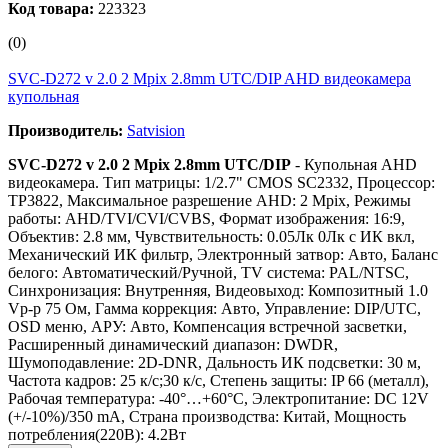
Код товара:
223323
(0)
SVC-D272 v 2.0 2 Mpix 2.8mm UTC/DIP AHD видеокамера
купольная
Производитель:
Satvision
SVC-D272 v 2.0 2 Mpix 2.8mm UTC/DIP
- Купольная AHD
видеокамера. Тип матрицы: 1/2.7" CMOS SC2332, Процессор:
TP3822, Максимальное разрешение AHD: 2 Mpix, Режимы
работы: AHD/TVI/CVI/CVBS, Формат изображения: 16:9,
Объектив: 2.8 мм, Чувствительность: 0.05Лк 0Лк с ИК вкл,
Механический ИК фильтр, Электронный затвор: Авто, Баланс
белого: Автоматический/Ручной, TV система: PAL/NTSC,
Синхронизация: Внутренняя, Видеовыход: Композитный 1.0
Vp-p 75 Ом, Гамма коррекция: Авто, Управление: DIP/UTC,
OSD меню, АРУ: Авто, Компенсация встречной засветки,
Расширенный динамический диапазон: DWDR,
Шумоподавление: 2D-DNR, Дальность ИК подсветки: 30 м,
Частота кадров: 25 к/с;30 к/с, Степень защиты: IP 66 (металл),
Рабочая температура: -40°…+60°C, Электропитание: DC 12V
(+/-10%)/350 mA, Страна производства: Китай, Мощность
потребления(220В): 4.2Вт