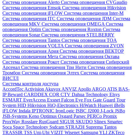
Система оповещения Alerto
Система оповещения CVGaudio
Система оповещения Emsok
Система оповещения Hikvision
Система оповещения iFLOW
Система оповещения Inter-M
Система оповещения ITC
Система оповещения JDM
Система
оповещения MKV
Система оповещения OMEGA
Система
оповещения Optim
Система оповещения Roxton
Система
оповещения Sonar
Система оповещения STELBERRY
Система оповещения Tantos
Система оповещения TOA
Система оповещения VOLTA
Система оповещения ZVON
Система оповещения Ария
Система оповещения ВЕКТОР
Система оповещения Мета
Система оповещения Октава
Система оповещения Рокот
Система оповещения Сибирский
Арсенал
Система оповещения Три Нити
Система оповещения
Тромбон
Система оповещения Элтех
Система оповещения
ВИСТЛ
Системы контроля доступа
AccordTec
Activision
Akuvox
ANVIZ
Apollo
ARGO
ATIS
BAS-
IP
Beward
CARDDEX
CQR
CTV
Dahua Technology
Elsys
ESMART
EverAccess
Exsnet
Falcon Eye
Fox
Gate
Guard Tour
System
HID
Hikvision
HiQ-Electronics
HiWatch
Huawei
iBells
iFLOW
Indala
IPTRONIC
IronLogic
ISBC
J2000
J-Lock
JSBo
JSB-Systems
Keno
Optimus
Oxgard
Parsec
PERCo
Promix
ProxWay
Rosslare
RusGuard
SIGUR
SKUDO
Slinex
Smartec
Soca
Space Technology
Ssdcam
STRAZH
Suprema
Tantos
TRASSIR
TSS
Uni-Ubi
VIZIT
Wisenet Samsung
YLI
ZKTeco