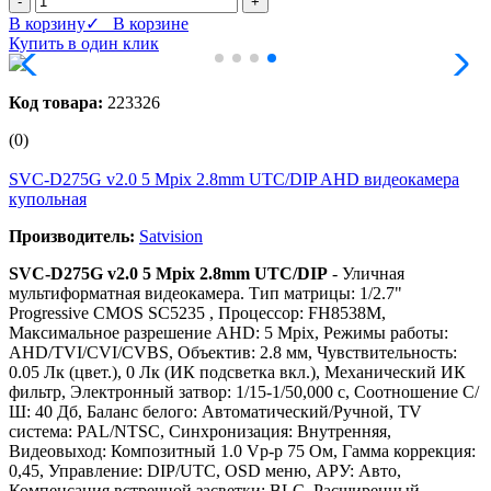
-
+
В корзину
✓ В корзине
Купить в один клик
Код товара:
223326
(0)
SVC-D275G v2.0 5 Mpix 2.8mm UTC/DIP AHD видеокамера
купольная
Производитель:
Satvision
SVC-D275G v2.0 5 Mpix 2.8mm UTC/DIP
- Уличная
мультиформатная видеокамера. Тип матрицы: 1/2.7"
Progressive CMOS SC5235 , Процессор: FH8538M,
Максимальное разрешение AHD: 5 Mpix, Режимы работы:
AHD/TVI/CVI/CVBS, Объектив: 2.8 мм, Чувствительность:
0.05 Лк (цвет.), 0 Лк (ИК подсветка вкл.), Механический ИК
фильтр, Электронный затвор: 1/15-1/50,000 c, Соотношение С/
Ш: 40 Дб, Баланс белого: Автоматический/Ручной, TV
система: PAL/NTSC, Синхронизация: Внутренняя,
Видеовыход: Композитный 1.0 Vp-p 75 Ом, Гамма коррекция:
0,45, Управление: DIP/UTC, OSD меню, АРУ: Авто,
Компенсация встречной засветки: BLC, Расширенный