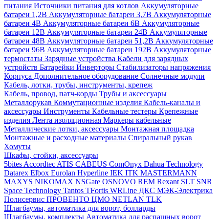
питания
Источники питания для котлов
Аккумуляторные
батареи 1,2В
Аккумуляторные батареи 3,7В
Аккумуляторные
батареи 4В
Аккумуляторные батареи 6В
Аккумуляторные
батареи 12В
Аккумуляторные батареи 24В
Аккумуляторные
батареи 48В
Аккумуляторные батареи 51,2В
Аккумуляторные
батареи 96В
Аккумуляторные батареи 192В
Аккумуляторные
термостаты
Зарядные устройства
Кабели для зарядных
устройств
Батарейки
Инверторы
Стабилизаторы напряжения
Корпуса
Дополнительное оборудование
Солнечные модули
Кабель, лотки, трубы, инструменты, крепеж
Кабель, провод, патч-корды
Трубы и аксессуары
Металлорукав
Коммутационные изделия
Кабель-каналы и
аксессуары
Инструменты
Кабельные тестеры
Крепежные
изделия
Лента изоляционная
Маркеры кабельные
Металлические лотки, аксессуары
Монтажная площадка
Монтажные и расходные материалы
Спиральный рукав
Хомуты
Шкафы, стойки, аксессуары
5bites
Accordtec
ATIS
CABEUS
ComOnyx
Dahua Technology
Datarex
Elbox
Eurolan
Hyperline
IEK
ITK
MASTERMANN
MAXYS
NIKOMAX
NSGate
OSNOVO
REM
Rexant
SLT
SNR
Space Technology
Tantos
TFortis
WRLine
ДКС
МЭК-Электрика
Полисервис
ПРОВЕНТО
ЦМО
NETLAN
TLK
Шлагбаумы, автоматика для ворот, болларды
Шлагбаумы, комплекты
Автоматика для распашных ворот