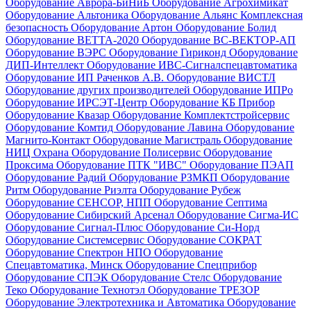
Оборудование Аврора-БиНиБ
Оборудование Агрохимикат
Оборудование Альтоника
Оборудование Альянс Комплексная
безопасность
Оборудование Артон
Оборудование Болид
Оборудование ВЕТТА-2020
Оборудование ВС-ВЕКТОР-АП
Оборудование ВЭРС
Оборудование Гириконд
Оборудование
ДИП-Интеллект
Оборудование ИВС-Сигналспецавтоматика
Оборудование ИП Раченков А.В.
Оборудование ВИСТЛ
Оборудование других производителей
Оборудование ИПРо
Оборудование ИРСЭТ-Центр
Оборудование КБ Прибор
Оборудование Квазар
Оборудование Комплектстройсервис
Оборудование Комтид
Оборудование Лавина
Оборудование
Магнито-Контакт
Оборудование Магистраль
Оборудование
НИЦ Охрана
Оборудование Полисервис
Оборудование
Проксима
Оборудование ПТК "ИВС"
Оборудование ПЭАП
Оборудование Радий
Оборудование РЗМКП
Оборудование
Ритм
Оборудование Риэлта
Оборудование Рубеж
Оборудование СЕНСОР, НПП
Оборудование Септима
Оборудование Сибирский Арсенал
Оборудование Сигма-ИС
Оборудование Сигнал-Плюс
Оборудование Си-Норд
Оборудование Системсервис
Оборудование СОКРАТ
Оборудование Спектрон НПО
Оборудование
Спецавтоматика, Минск
Оборудование Спецприбор
Оборудование СПЭК
Оборудование Стелс
Оборудование
Теко
Оборудование Технотэл
Оборудование ТРЕЗОР
Оборудование Электротехника и Автоматика
Оборудование