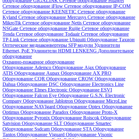
оборудование GIGALINK
Сетевое оборудование Huawei
Сетевое оборудование iFlow
Сетевое оборудование IP-COM
Сетевое оборудование KEENETIC
Сетевое оборудование
Kyland
Сетевое оборудование Mercusys
Сетевое оборудование
MikroTik
Сетевое оборудование Netis
Сетевое оборудование
NSGate
Сетевое оборудование Ruijie
Сетевое оборудование
Tenda
Сетевое оборудование Todaair
Сетевое оборудование
TP-Link
Сетевое оборудование Ubiquiti
Оборудование Тахион
Оптические медиаконвертеры
SFP модули
Удлинители
Ethernet, PoE
Удлинители HDMI LENKENG
Дополнительное
оборудование
Охранно-пожарное оборудование
Оборудование Ademco
Оборудование Ajax
Оборудование
ATIS
Оборудование Aupax
Оборудование AX PRO
Оборудование CQR
Оборудование CROW
Оборудование
Dahua
Оборудование DSC
Оборудование Electronics Line
Оборудование Elmes Electronic
Оборудование ESVI
Оборудование Falcon Eye
Оборудование G.S.N. Electronic
Company
Оборудование Jablotron
Оборудование MicroLine
Оборудование NAVIgard
Оборудование Optex
Оборудование
Optimus
Оборудование Paradox
Оборудование Proto-X
Оборудование Pyronix
Оборудование Roiscok
Оборудование
Satvision
Оборудование SLT
Оборудование Smartec
Оборудование Ssdcam
Оборудование STA
Оборудование
Tantos
Оборудование Viguard
Оборудование Visonic