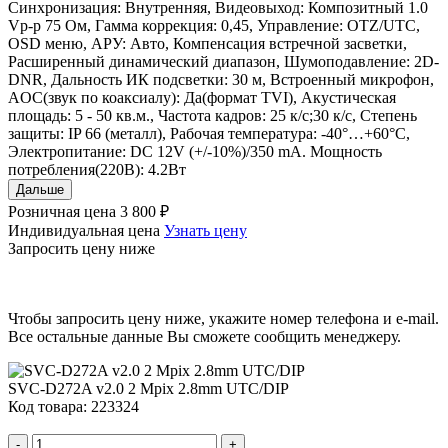
Синхронизация: Внутренняя, Видеовыход: Композитный 1.0
Vp-p 75 Ом, Гамма коррекция: 0,45, Управление: OTZ/UTC,
OSD меню, АРУ: Авто, Компенсация встречной засветки,
Расширенный динамический диапазон, Шумоподавление: 2D-
DNR, Дальность ИК подсветки: 30 м, Встроенный микрофон,
AOC(звук по коаксиалу): Да(формат TVI), Акустическая
площадь: 5 - 50 кв.м., Частота кадров: 25 к/с;30 к/с, Степень
защиты: IP 66 (металл), Рабочая температура: -40°…+60°C,
Электропитание: DC 12V (+/-10%)/350 mA. Мощность
потребления(220В): 4.2Вт
Дальше
Розничная цена
3 800 ₽
Индивидуальная цена
Узнать цену
Запросить цену ниже
Чтобы запросить цену ниже, укажите номер телефона и e-mail.
Все остальные данные Вы сможете сообщить менеджеру.
SVC-D272A v2.0 2 Mpix 2.8mm UTC/DIP
Код товара: 223324
-
+