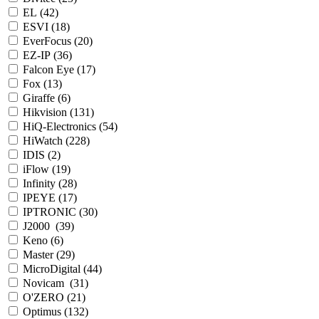
EL (
42
)
ESVI (
18
)
EverFocus (
20
)
EZ-IP (
36
)
Falcon Eye (
17
)
Fox (
13
)
Giraffe (
6
)
Hikvision (
131
)
HiQ-Electronics (
54
)
HiWatch (
228
)
IDIS (
2
)
iFlow (
19
)
Infinity (
28
)
IPEYE (
17
)
IPTRONIC (
30
)
J2000 (
39
)
Keno (
6
)
Master (
29
)
MicroDigital (
44
)
Novicam (
31
)
O'ZERO (
21
)
Optimus (
132
)