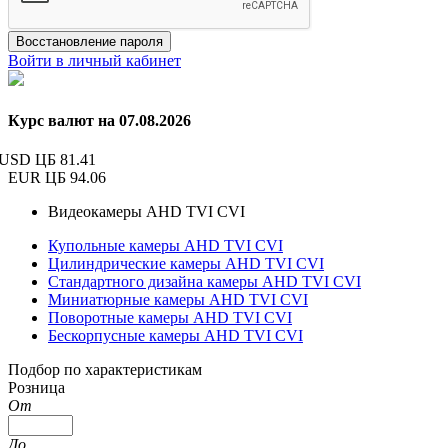
Восстановление пароля
Войти в личный кабинет
Курс валют на 07.08.2026
USD ЦБ
81.41
EUR ЦБ
94.06
Видеокамеры AHD TVI CVI
Купольные камеры AHD TVI CVI
Цилиндрические камеры AHD TVI CVI
Стандартного дизайна камеры AHD TVI CVI
Миниатюрные камеры AHD TVI CVI
Поворотные камеры AHD TVI CVI
Бескорпусные камеры AHD TVI CVI
Подбор по характеристикам
Розница
От
До