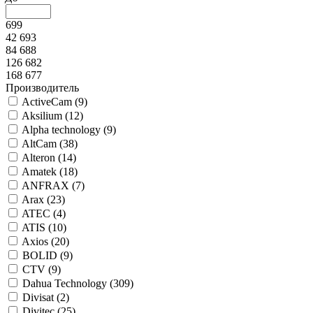
699
42 693
84 688
126 682
168 677
Производитель
ActiveCam (
9
)
Aksilium (
12
)
Alpha technology (
9
)
AltCam (
38
)
Alteron (
14
)
Amatek (
18
)
ANFRAX (
7
)
Arax (
23
)
ATEC (
4
)
ATIS (
10
)
Axios (
20
)
BOLID (
9
)
CTV (
9
)
Dahua Technology (
309
)
Divisat (
2
)
Divitec (
25
)