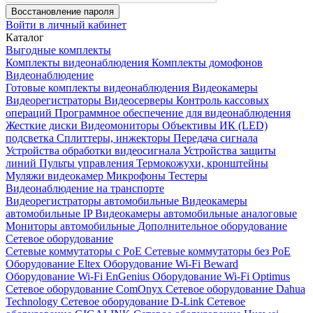
Восстановление пароля
Войти в личный кабинет
Каталог
Выгодные комплекты
Комплекты видеонаблюдения
Комплекты домофонов
Видеонаблюдение
Готовые комплекты видеонаблюдения
Видеокамеры
Видеорегистраторы
Видеосерверы
Контроль кассовых
операций
Программное обеспечение для видеонаблюдения
Жесткие диски
Видеомониторы
Объективы
ИК (LED)
подсветка
Сплиттеры, инжекторы
Передача сигнала
Устройства обработки видеосигнала
Устройства защиты
линий
Пульты управления
Термокожухи, кронштейны
Муляжи видеокамер
Микрофоны
Тестеры
Видеонаблюдение на транспорте
Видеорегистраторы автомобильные
Видеокамеры
автомобильные IP
Видеокамеры автомобильные аналоговые
Мониторы автомобильные
Дополнительное оборудование
Сетевое оборудование
Сетевые коммутаторы с РоЕ
Сетевые коммутаторы без РоЕ
Оборудование Eltex
Оборудование Wi-Fi Beward
Оборудование Wi-Fi EnGenius
Оборудование Wi-Fi Optimus
Сетевое оборудование ComOnyx
Сетевое оборудование Dahua
Technology
Сетевое оборудование D-Link
Сетевое