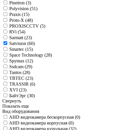
Pinetron (
3
)
Polyvision (
51
)
Praxis (
15
)
Proto-X (
48
)
PROXISCCTV (
5
)
RVi (
54
)
Sarmatt (
23
)
Satvision (
60
)
Smartec (
15
)
Space Technology (
28
)
Spymax (
12
)
Ssdcam (
29
)
Tantos (
28
)
TBTEC (
23
)
TRASSIR (
6
)
XVI (
23
)
БайтЭрг (
30
)
Свернуть
Показать еще
Вид оборудования
AHD видеокамера бескорпусная (
0
)
AHD видеокамера корпусная (
0
)
AHD видеокамера купольная (
32
)