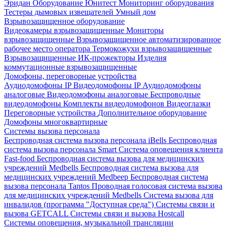
Эридан
Оборудование Юнитест
Мониторинг оборудования
Тестеры дымовых извещателей
Умный дом
Взрывозащищенное оборудование
Видеокамеры взрывозащищенные
Мониторы
взрывозащищенные
Взрывозащищенное автоматизированное
рабочее место оператора
Термокожухи взрывозащищенные
Взрывозащищенные ИК-прожекторы
Изделия
коммутационные взрывозащищенные
Домофоны, переговорные устройства
Аудиодомофоны IP
Видеодомофоны IP
Аудиодомофоны
аналоговые
Видеодомофоны аналоговые
Беспроводные
видеодомофоны
Комплекты видеодомофонов
Видеоглазки
Переговорные устройства
Дополнительное оборудование
Домофоны многоквартирные
Системы вызова персонала
Беспроводная система вызова персонала iBells
Беспроводная
система вызова персонала Smart
Система оповещения клиента
Fast-food
Беспроводная система вызова для медицинских
учреждений Medbells
Беспроводная система вызова для
медицинских учреждений Medbeep
Беспроводная система
вызова персонала Tantos
Проводная голосовая система вызова
для медицинских учреждений Medbells
Система вызова для
инвалидов (программа "Доступная среда")
Системы связи и
вызова GETCALL
Системы связи и вызова Hostcall
Системы оповещения, музыкальной трансляции