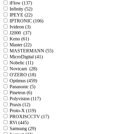
iFlow (
137
)
Infinity (
52
)
IPEYE (
22
)
IPTRONIC (
106
)
Ivideon (
3
)
J2000 (
37
)
Keno (
61
)
Master (
22
)
MASTERMANN (
55
)
MicroDigital (
41
)
Nobelic (
11
)
Novicam (
28
)
O'ZERO (
18
)
Optimus (
459
)
Panasonic (
5
)
Pinetron (
6
)
Polyvision (
117
)
Praxis (
12
)
Proto-X (
119
)
PROXISCCTV (
17
)
RVi (
445
)
Samsung (
29
)