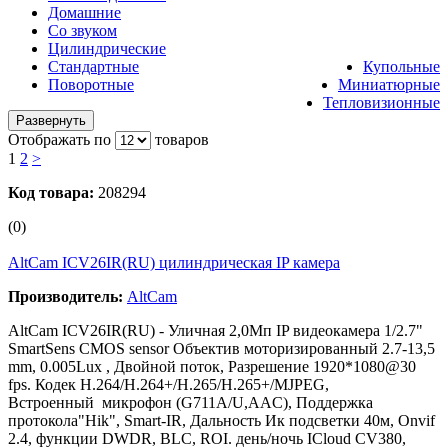
Домашние
Со звуком
Цилиндрические
Стандартные
Купольные
Поворотные
Миниатюрные
Тепловизионные
Развернуть
Отображать по
товаров
1
2
>
Код товара:
208294
(0)
AltCam ICV26IR(RU) цилиндрическая IP камера
Производитель:
AltCam
AltCam ICV26IR(RU) - Уличная 2,0Мп IP видеокамера 1/2.7"
SmartSens CMOS sensor Объектив моторизированный 2.7-13,5
mm, 0.005Lux , Двойной поток, Разрешение 1920*1080@30
fps. Кодек H.264/H.264+/H.265/H.265+/MJPEG,
Встроенный микрофон (G711A/U,AAC), Поддержка
протокола"Hik", Smart-IR, Дальность Ик подсветки 40м, Onvif
2.4, функции DWDR, BLC, ROI. день/ночь ICloud CV380,