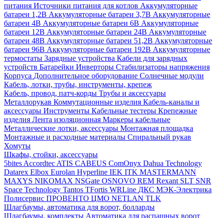
питания
Источники питания для котлов
Аккумуляторные
батареи 1,2В
Аккумуляторные батареи 3,7В
Аккумуляторные
батареи 4В
Аккумуляторные батареи 6В
Аккумуляторные
батареи 12В
Аккумуляторные батареи 24В
Аккумуляторные
батареи 48В
Аккумуляторные батареи 51,2В
Аккумуляторные
батареи 96В
Аккумуляторные батареи 192В
Аккумуляторные
термостаты
Зарядные устройства
Кабели для зарядных
устройств
Батарейки
Инверторы
Стабилизаторы напряжения
Корпуса
Дополнительное оборудование
Солнечные модули
Кабель, лотки, трубы, инструменты, крепеж
Кабель, провод, патч-корды
Трубы и аксессуары
Металлорукав
Коммутационные изделия
Кабель-каналы и
аксессуары
Инструменты
Кабельные тестеры
Крепежные
изделия
Лента изоляционная
Маркеры кабельные
Металлические лотки, аксессуары
Монтажная площадка
Монтажные и расходные материалы
Спиральный рукав
Хомуты
Шкафы, стойки, аксессуары
5bites
Accordtec
ATIS
CABEUS
ComOnyx
Dahua Technology
Datarex
Elbox
Eurolan
Hyperline
IEK
ITK
MASTERMANN
MAXYS
NIKOMAX
NSGate
OSNOVO
REM
Rexant
SLT
SNR
Space Technology
Tantos
TFortis
WRLine
ДКС
МЭК-Электрика
Полисервис
ПРОВЕНТО
ЦМО
NETLAN
TLK
Шлагбаумы, автоматика для ворот, болларды
Шлагбаумы, комплекты
Автоматика для распашных ворот