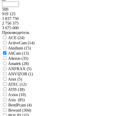
500
919 125
1 837 750
2 756 375
3 675 000
Производитель
ACE (
24
)
ActiveCam (
14
)
Aksilium (
15
)
AltCam (
13
)
Alteron (
35
)
Amatek (
28
)
ANFRAX (
5
)
ANVIZOR (
1
)
Arax (
5
)
ATEC (
12
)
ATIS (
38
)
Axios (
10
)
Axis (
85
)
BestIPcam (
4
)
Beward (
304
)
BOLID (
37
)