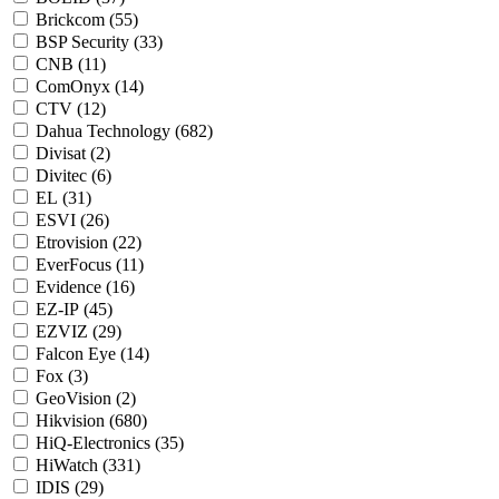
Brickcom (
55
)
BSP Security (
33
)
CNB (
11
)
ComOnyx (
14
)
CTV (
12
)
Dahua Technology (
682
)
Divisat (
2
)
Divitec (
6
)
EL (
31
)
ESVI (
26
)
Etrovision (
22
)
EverFocus (
11
)
Evidence (
16
)
EZ-IP (
45
)
EZVIZ (
29
)
Falcon Eye (
14
)
Fox (
3
)
GeoVision (
2
)
Hikvision (
680
)
HiQ-Electronics (
35
)
HiWatch (
331
)
IDIS (
29
)