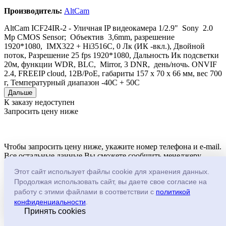
Производитель:
AltCam
AltCam ICF24IR-2 - Уличная IP видеокамера 1/2.9" Sony 2.0
Mp CMOS Sensor; Объектив 3,6mm, разрешение
1920*1080, IMX322 + Hi3516C, 0 Лк (ИК -вкл.), Двойной
поток, Разрешение 25 fps 1920*1080, Дальность Ик подсветки
20м, функции WDR, BLC, Mirror, 3 DNR, день/ночь. ONVIF
2.4, FREEIP cloud, 12В/PoE, габариты 157 x 70 x 66 мм, вес 700
г, Температурный диапазон -40С + 50С
Дальше
К заказу недоступен
Запросить цену ниже
Чтобы запросить цену ниже, укажите номер телефона и e-mail.
Все остальные данные Вы сможете сообщить менеджеру.
Этот сайт использует файлы cookie для хранения данных.
AltCam ICF24IR-2
Продолжая использовать сайт, вы даете свое согласие на
Код товара: 206761
работу с этими файлами в соответствии с
политикой
конфиденциальности
.
-
+
Принять cookies
Имя
*