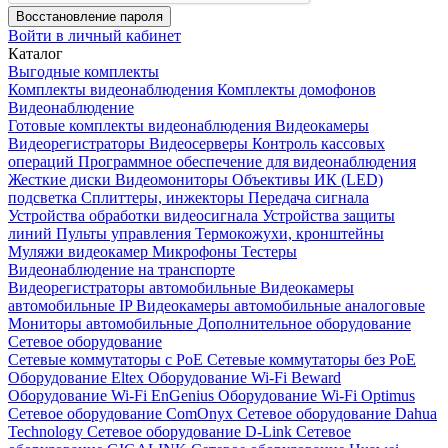
Восстановление пароля
Войти в личный кабинет
Каталог
Выгодные комплекты
Комплекты видеонаблюдения
Комплекты домофонов
Видеонаблюдение
Готовые комплекты видеонаблюдения
Видеокамеры
Видеорегистраторы
Видеосерверы
Контроль кассовых
операций
Программное обеспечение для видеонаблюдения
Жесткие диски
Видеомониторы
Объективы
ИК (LED)
подсветка
Сплиттеры, инжекторы
Передача сигнала
Устройства обработки видеосигнала
Устройства защиты
линий
Пульты управления
Термокожухи, кронштейны
Муляжи видеокамер
Микрофоны
Тестеры
Видеонаблюдение на транспорте
Видеорегистраторы автомобильные
Видеокамеры
автомобильные IP
Видеокамеры автомобильные аналоговые
Мониторы автомобильные
Дополнительное оборудование
Сетевое оборудование
Сетевые коммутаторы с РоЕ
Сетевые коммутаторы без РоЕ
Оборудование Eltex
Оборудование Wi-Fi Beward
Оборудование Wi-Fi EnGenius
Оборудование Wi-Fi Optimus
Сетевое оборудование ComOnyx
Сетевое оборудование Dahua
Technology
Сетевое оборудование D-Link
Сетевое