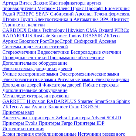
Артида
Витек
Даксис
Идентификаторы других
производителей
Метаком
Олевс
Прокс
Прософт-Биометрикс
Радий
РЕВЕРС
SEAN
Сибирский Арсенал
Телеинформсвязь
Штольц Групп
Электротехника и Автоматика
ЭРА
Юнитест
Турникеты, калитки
CARDDEX
Dahua Technology
Hikvision
ОМА
Oxgard
PERCo
RADARPLUS
RusGate
Smartec
Tantos
TRASSIR
ZKTeco
Аурикс
Блокпост
РостЕвроСтрой
Сибирский Арсенал
Системы подсчета посетителей
Стереосчетчики
Видеосчетчики
Беспроводные счетчики
Проводные счетчики
Программное обеспечение
Дополнительное оборудование
Электрозамки, доводчики дверей
Умные электронные замки
Электромеханические замки
Электромагнитные замки
Ригельные замки
Электрозащелки
Доводчики дверей
Фиксаторы дверей
Гибкие переходы
Дополнительное оборудование
Металлодетекторы, интроскопы
GARRETT
Hikvision
RADARPLUS
Smartec
SmartScan
Sphinx
ZKTeco
Арка
Аурикс
Блокпост
Скан
СКИЗЭЛ
Принтеры карт
Аксессуары к принтерам Zebra
Принтеры Advent SOLID
Принтеры Evolis
Принтеры Fargo
Принтеры IDP
Источники питания
Блоки питания стабилизированные
Источники резервного