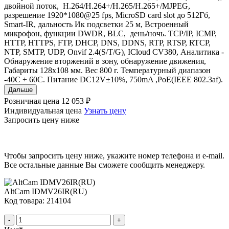
двойной поток, H.264/H.264+/H.265/H.265+/MJPEG,
разрешение 1920*1080@25 fps, MicroSD card slot до 512Гб,
Smart-IR, дальность Ик подсветки 25 м, Встроенный
микрофон, функции DWDR, BLC, день/ночь. TCP/IP, ICMP,
HTTP, HTTPS, FTP, DHCP, DNS, DDNS, RTP, RTSP, RTCP,
NTP, SMTP, UDP, Onvif 2.4(S/T/G), ICloud CV380, Аналитика -
Обнаружение вторжений в зону, обнаружение движения,
Габариты 128x108 мм. Вес 800 г. Температурный диапазон
-40С + 60С. Питание DC12V±10%, 750mA ,PoE(IEEE 802.3af).
Дальше
Розничная цена
12 053 ₽
Индивидуальная цена
Узнать цену
Запросить цену ниже
Чтобы запросить цену ниже, укажите номер телефона и e-mail.
Все остальные данные Вы сможете сообщить менеджеру.
AltCam IDMV26IR(RU)
Код товара: 214104
-
+