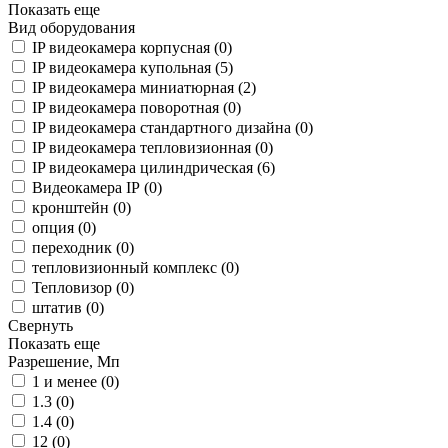
Показать еще
Вид оборудования
IP видеокамера корпусная (
0
)
IP видеокамера купольная (
5
)
IP видеокамера миниатюрная (
2
)
IP видеокамера поворотная (
0
)
IP видеокамера стандартного дизайна (
0
)
IP видеокамера тепловизионная (
0
)
IP видеокамера цилиндрическая (
6
)
Видеокамера IP (
0
)
кронштейн (
0
)
опция (
0
)
переходник (
0
)
тепловизионный комплекс (
0
)
Тепловизор (
0
)
штатив (
0
)
Свернуть
Показать еще
Разрешение, Мп
1 и менее (
0
)
1.3 (
0
)
1.4 (
0
)
12 (
0
)