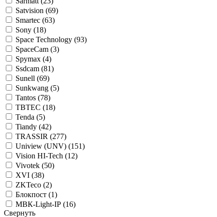
Sarmatt (
23
)
Satvision (
69
)
Smartec (
63
)
Sony (
18
)
Space Technology (
93
)
SpaceCam (
3
)
Spymax (
4
)
Ssdcam (
81
)
Sunell (
69
)
Sunkwang (
5
)
Tantos (
78
)
TBTEC (
18
)
Tenda (
5
)
Tiandy (
42
)
TRASSIR (
277
)
Uniview (UNV) (
151
)
Vision HI-Tech (
12
)
Vivotek (
50
)
XVI (
38
)
ZKTeco (
2
)
Блокпост (
1
)
МВК-Light-IP (
16
)
Свернуть