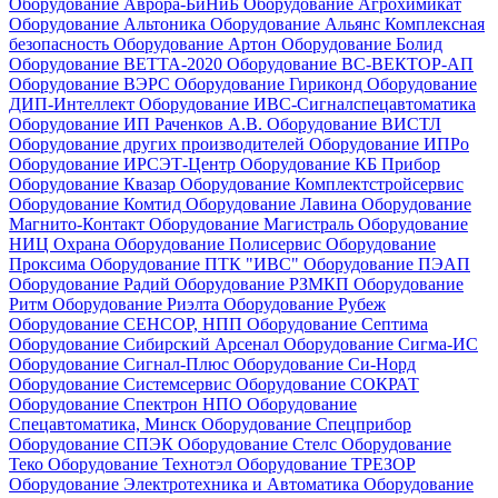
Оборудование Аврора-БиНиБ
Оборудование Агрохимикат
Оборудование Альтоника
Оборудование Альянс Комплексная
безопасность
Оборудование Артон
Оборудование Болид
Оборудование ВЕТТА-2020
Оборудование ВС-ВЕКТОР-АП
Оборудование ВЭРС
Оборудование Гириконд
Оборудование
ДИП-Интеллект
Оборудование ИВС-Сигналспецавтоматика
Оборудование ИП Раченков А.В.
Оборудование ВИСТЛ
Оборудование других производителей
Оборудование ИПРо
Оборудование ИРСЭТ-Центр
Оборудование КБ Прибор
Оборудование Квазар
Оборудование Комплектстройсервис
Оборудование Комтид
Оборудование Лавина
Оборудование
Магнито-Контакт
Оборудование Магистраль
Оборудование
НИЦ Охрана
Оборудование Полисервис
Оборудование
Проксима
Оборудование ПТК "ИВС"
Оборудование ПЭАП
Оборудование Радий
Оборудование РЗМКП
Оборудование
Ритм
Оборудование Риэлта
Оборудование Рубеж
Оборудование СЕНСОР, НПП
Оборудование Септима
Оборудование Сибирский Арсенал
Оборудование Сигма-ИС
Оборудование Сигнал-Плюс
Оборудование Си-Норд
Оборудование Системсервис
Оборудование СОКРАТ
Оборудование Спектрон НПО
Оборудование
Спецавтоматика, Минск
Оборудование Спецприбор
Оборудование СПЭК
Оборудование Стелс
Оборудование
Теко
Оборудование Технотэл
Оборудование ТРЕЗОР
Оборудование Электротехника и Автоматика
Оборудование