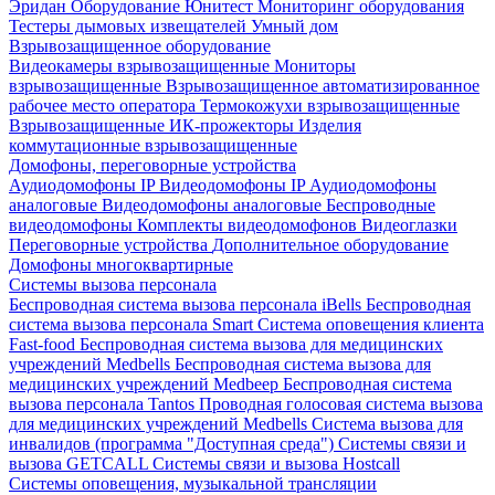
Эридан
Оборудование Юнитест
Мониторинг оборудования
Тестеры дымовых извещателей
Умный дом
Взрывозащищенное оборудование
Видеокамеры взрывозащищенные
Мониторы
взрывозащищенные
Взрывозащищенное автоматизированное
рабочее место оператора
Термокожухи взрывозащищенные
Взрывозащищенные ИК-прожекторы
Изделия
коммутационные взрывозащищенные
Домофоны, переговорные устройства
Аудиодомофоны IP
Видеодомофоны IP
Аудиодомофоны
аналоговые
Видеодомофоны аналоговые
Беспроводные
видеодомофоны
Комплекты видеодомофонов
Видеоглазки
Переговорные устройства
Дополнительное оборудование
Домофоны многоквартирные
Системы вызова персонала
Беспроводная система вызова персонала iBells
Беспроводная
система вызова персонала Smart
Система оповещения клиента
Fast-food
Беспроводная система вызова для медицинских
учреждений Medbells
Беспроводная система вызова для
медицинских учреждений Medbeep
Беспроводная система
вызова персонала Tantos
Проводная голосовая система вызова
для медицинских учреждений Medbells
Система вызова для
инвалидов (программа "Доступная среда")
Системы связи и
вызова GETCALL
Системы связи и вызова Hostcall
Системы оповещения, музыкальной трансляции