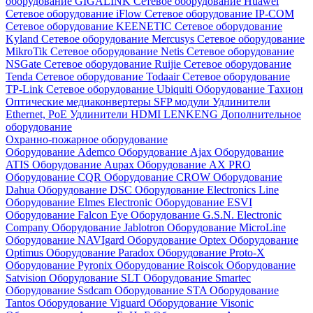
оборудование GIGALINK
Сетевое оборудование Huawei
Сетевое оборудование iFlow
Сетевое оборудование IP-COM
Сетевое оборудование KEENETIC
Сетевое оборудование
Kyland
Сетевое оборудование Mercusys
Сетевое оборудование
MikroTik
Сетевое оборудование Netis
Сетевое оборудование
NSGate
Сетевое оборудование Ruijie
Сетевое оборудование
Tenda
Сетевое оборудование Todaair
Сетевое оборудование
TP-Link
Сетевое оборудование Ubiquiti
Оборудование Тахион
Оптические медиаконвертеры
SFP модули
Удлинители
Ethernet, PoE
Удлинители HDMI LENKENG
Дополнительное
оборудование
Охранно-пожарное оборудование
Оборудование Ademco
Оборудование Ajax
Оборудование
ATIS
Оборудование Aupax
Оборудование AX PRO
Оборудование CQR
Оборудование CROW
Оборудование
Dahua
Оборудование DSC
Оборудование Electronics Line
Оборудование Elmes Electronic
Оборудование ESVI
Оборудование Falcon Eye
Оборудование G.S.N. Electronic
Company
Оборудование Jablotron
Оборудование MicroLine
Оборудование NAVIgard
Оборудование Optex
Оборудование
Optimus
Оборудование Paradox
Оборудование Proto-X
Оборудование Pyronix
Оборудование Roiscok
Оборудование
Satvision
Оборудование SLT
Оборудование Smartec
Оборудование Ssdcam
Оборудование STA
Оборудование
Tantos
Оборудование Viguard
Оборудование Visonic