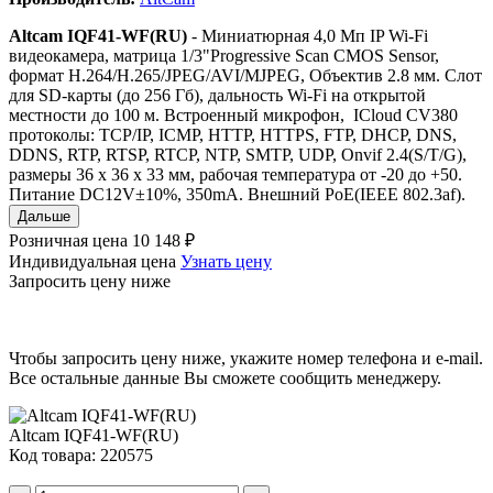
Altcam IQF41-WF(RU)
- Миниатюрная 4,0 Мп IP Wi-Fi
видеокамера, матрица 1/3"Progressive Scan CMOS Sensor,
формат H.264/H.265/JPEG/AVI/MJPEG, Объектив 2.8 мм. Слот
для SD-карты (до 256 Гб), дальность Wi-Fi на открытой
местности до 100 м. Встроенный микрофон, ICloud CV380
протоколы: TCP/IP, ICMP, HTTP, HTTPS, FTP, DHCP, DNS,
DDNS, RTP, RTSP, RTCP, NTP, SMTP, UDP, Onvif 2.4(S/T/G),
размеры 36 x 36 x 33 мм, рабочая температура от -20 до +50.
Питание DC12V±10%, 350mA. Внешний PoE(IEEE 802.3af).
Дальше
Розничная цена
10 148 ₽
Индивидуальная цена
Узнать цену
Запросить цену ниже
Чтобы запросить цену ниже, укажите номер телефона и e-mail.
Все остальные данные Вы сможете сообщить менеджеру.
Altcam IQF41-WF(RU)
Код товара: 220575