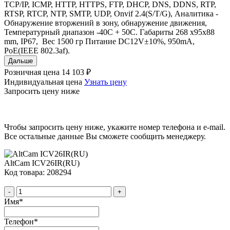
TCP/IP, ICMP, HTTP, HTTPS, FTP, DHCP, DNS, DDNS, RTP,
RTSP, RTCP, NTP, SMTP, UDP, Onvif 2.4(S/T/G), Аналитика -
Обнаружение вторжений в зону, обнаружение движения,
Температурный диапазон -40С + 50С. Габариты 268 x95x88
mm, IP67, Вес 1500 гр Питание DC12V±10%, 950mA,
PoE(IEEE 802.3af).
Дальше
Розничная цена
14 103 ₽
Индивидуальная цена
Узнать цену
Запросить цену ниже
Чтобы запросить цену ниже, укажите номер телефона и e-mail.
Все остальные данные Вы сможете сообщить менеджеру.
AltCam ICV26IR(RU)
Код товара: 208294
-
+
Имя
*
Телефон
*