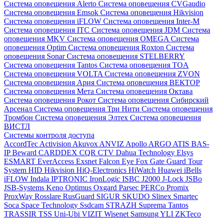
Система оповещения Alerto
Система оповещения CVGaudio
Система оповещения Emsok
Система оповещения Hikvision
Система оповещения iFLOW
Система оповещения Inter-M
Система оповещения ITC
Система оповещения JDM
Система
оповещения MKV
Система оповещения OMEGA
Система
оповещения Optim
Система оповещения Roxton
Система
оповещения Sonar
Система оповещения STELBERRY
Система оповещения Tantos
Система оповещения TOA
Система оповещения VOLTA
Система оповещения ZVON
Система оповещения Ария
Система оповещения ВЕКТОР
Система оповещения Мета
Система оповещения Октава
Система оповещения Рокот
Система оповещения Сибирский
Арсенал
Система оповещения Три Нити
Система оповещения
Тромбон
Система оповещения Элтех
Система оповещения
ВИСТЛ
Системы контроля доступа
AccordTec
Activision
Akuvox
ANVIZ
Apollo
ARGO
ATIS
BAS-
IP
Beward
CARDDEX
CQR
CTV
Dahua Technology
Elsys
ESMART
EverAccess
Exsnet
Falcon Eye
Fox
Gate
Guard Tour
System
HID
Hikvision
HiQ-Electronics
HiWatch
Huawei
iBells
iFLOW
Indala
IPTRONIC
IronLogic
ISBC
J2000
J-Lock
JSBo
JSB-Systems
Keno
Optimus
Oxgard
Parsec
PERCo
Promix
ProxWay
Rosslare
RusGuard
SIGUR
SKUDO
Slinex
Smartec
Soca
Space Technology
Ssdcam
STRAZH
Suprema
Tantos
TRASSIR
TSS
Uni-Ubi
VIZIT
Wisenet Samsung
YLI
ZKTeco