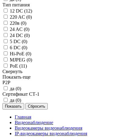
Тип питания
12 DC (
12
)
220 AC (
0
)
220в (
0
)
24 AC (
0
)
24 DC (
0
)
5 DC (
0
)
6 DC (
0
)
Hi-PoE (
0
)
MJPEG (
0
)
PoE (
11
)
Свернуть
Показать еще
P2P
да (
0
)
Сертификат СТ-1
да (
0
)
Главная
Видеонаблюдение
Видеокамеры видеонаблюдения
IP‑видеокамеры видеонаблюдения