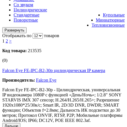
Со звуком
Цилиндрические
Стандартные
Купольные
Поворотные
Миниатюрные
Тепловизионные
Развернуть
Отображать по
товаров
1
2
>
Код товара:
213535
(0)
Falcon Eye FE-IPC-B2-30p цилиндрическая IP камера
Производитель:
Falcon Eye
Falcon Eye FE-IPC-B2-30p - Цилиндрическая, универсальная
IP видеокамера 1080P с функцией «День/Ночь»; 1/2.8" SONY
STARVIS IMX 307 сенсор; Н.264/H.265/H.265+; Разрешение
1920х1080*25/30к/с; Smart IR, 2D/3D DNR, DWDR; SMART
функции; Объектив f=2.8мм; Дальность ИК подсветки до 30
метров; Протокол ONVIF, RTSP, P2P; Мобильные платформы
Android/IOS; IP66; DC12V, POE IEEE 802.3af.
Дальше