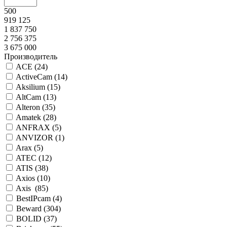
500
919 125
1 837 750
2 756 375
3 675 000
Производитель
ACE (
24
)
ActiveCam (
14
)
Aksilium (
15
)
AltCam (
13
)
Alteron (
35
)
Amatek (
28
)
ANFRAX (
5
)
ANVIZOR (
1
)
Arax (
5
)
ATEC (
12
)
ATIS (
38
)
Axios (
10
)
Axis (
85
)
BestIPcam (
4
)
Beward (
304
)
BOLID (
37
)