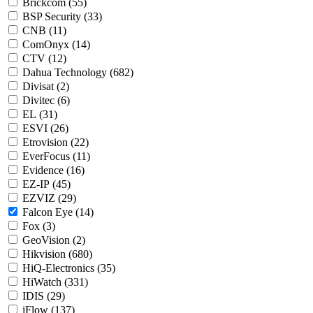
Brickcom (
55
)
BSP Security (
33
)
CNB (
11
)
ComOnyx (
14
)
CTV (
12
)
Dahua Technology (
682
)
Divisat (
2
)
Divitec (
6
)
EL (
31
)
ESVI (
26
)
Etrovision (
22
)
EverFocus (
11
)
Evidence (
16
)
EZ-IP (
45
)
EZVIZ (
29
)
Falcon Eye (
14
)
Fox (
3
)
GeoVision (
2
)
Hikvision (
680
)
HiQ-Electronics (
35
)
HiWatch (
331
)
IDIS (
29
)
iFlow (
137
)