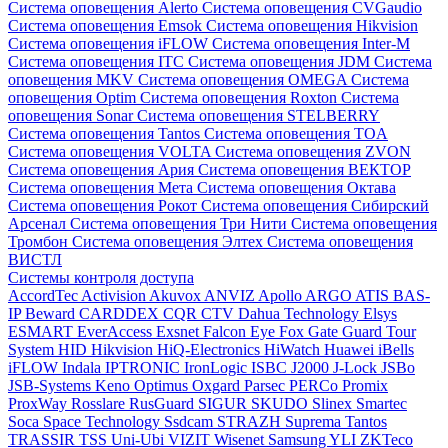
Система оповещения Alerto
Система оповещения CVGaudio
Система оповещения Emsok
Система оповещения Hikvision
Система оповещения iFLOW
Система оповещения Inter-M
Система оповещения ITC
Система оповещения JDM
Система
оповещения MKV
Система оповещения OMEGA
Система
оповещения Optim
Система оповещения Roxton
Система
оповещения Sonar
Система оповещения STELBERRY
Система оповещения Tantos
Система оповещения TOA
Система оповещения VOLTA
Система оповещения ZVON
Система оповещения Ария
Система оповещения ВЕКТОР
Система оповещения Мета
Система оповещения Октава
Система оповещения Рокот
Система оповещения Сибирский
Арсенал
Система оповещения Три Нити
Система оповещения
Тромбон
Система оповещения Элтех
Система оповещения
ВИСТЛ
Системы контроля доступа
AccordTec
Activision
Akuvox
ANVIZ
Apollo
ARGO
ATIS
BAS-
IP
Beward
CARDDEX
CQR
CTV
Dahua Technology
Elsys
ESMART
EverAccess
Exsnet
Falcon Eye
Fox
Gate
Guard Tour
System
HID
Hikvision
HiQ-Electronics
HiWatch
Huawei
iBells
iFLOW
Indala
IPTRONIC
IronLogic
ISBC
J2000
J-Lock
JSBo
JSB-Systems
Keno
Optimus
Oxgard
Parsec
PERCo
Promix
ProxWay
Rosslare
RusGuard
SIGUR
SKUDO
Slinex
Smartec
Soca
Space Technology
Ssdcam
STRAZH
Suprema
Tantos
TRASSIR
TSS
Uni-Ubi
VIZIT
Wisenet Samsung
YLI
ZKTeco