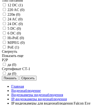
Тип питания
12 DC (
1
)
220 AC (
0
)
220в (
0
)
24 AC (
0
)
24 DC (
0
)
5 DC (
0
)
6 DC (
0
)
Hi-PoE (
0
)
MJPEG (
0
)
PoE (
1
)
Свернуть
Показать еще
P2P
да (
0
)
Сертификат СТ-1
да (
0
)
Главная
Видеонаблюдение
Видеокамеры видеонаблюдения
IP‑видеокамеры видеонаблюдения
IP видеокамеры для видеонаблюдения Falcon Eye