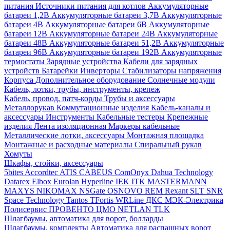
питания
Источники питания для котлов
Аккумуляторные
батареи 1,2В
Аккумуляторные батареи 3,7В
Аккумуляторные
батареи 4В
Аккумуляторные батареи 6В
Аккумуляторные
батареи 12В
Аккумуляторные батареи 24В
Аккумуляторные
батареи 48В
Аккумуляторные батареи 51,2В
Аккумуляторные
батареи 96В
Аккумуляторные батареи 192В
Аккумуляторные
термостаты
Зарядные устройства
Кабели для зарядных
устройств
Батарейки
Инверторы
Стабилизаторы напряжения
Корпуса
Дополнительное оборудование
Солнечные модули
Кабель, лотки, трубы, инструменты, крепеж
Кабель, провод, патч-корды
Трубы и аксессуары
Металлорукав
Коммутационные изделия
Кабель-каналы и
аксессуары
Инструменты
Кабельные тестеры
Крепежные
изделия
Лента изоляционная
Маркеры кабельные
Металлические лотки, аксессуары
Монтажная площадка
Монтажные и расходные материалы
Спиральный рукав
Хомуты
Шкафы, стойки, аксессуары
5bites
Accordtec
ATIS
CABEUS
ComOnyx
Dahua Technology
Datarex
Elbox
Eurolan
Hyperline
IEK
ITK
MASTERMANN
MAXYS
NIKOMAX
NSGate
OSNOVO
REM
Rexant
SLT
SNR
Space Technology
Tantos
TFortis
WRLine
ДКС
МЭК-Электрика
Полисервис
ПРОВЕНТО
ЦМО
NETLAN
TLK
Шлагбаумы, автоматика для ворот, болларды
Шлагбаумы, комплекты
Автоматика для распашных ворот