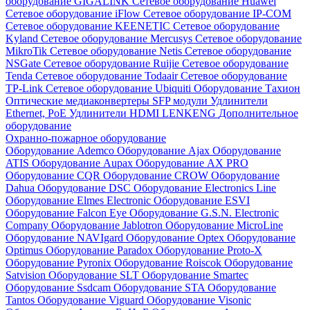
оборудование GIGALINK
Сетевое оборудование Huawei
Сетевое оборудование iFlow
Сетевое оборудование IP-COM
Сетевое оборудование KEENETIC
Сетевое оборудование
Kyland
Сетевое оборудование Mercusys
Сетевое оборудование
MikroTik
Сетевое оборудование Netis
Сетевое оборудование
NSGate
Сетевое оборудование Ruijie
Сетевое оборудование
Tenda
Сетевое оборудование Todaair
Сетевое оборудование
TP-Link
Сетевое оборудование Ubiquiti
Оборудование Тахион
Оптические медиаконвертеры
SFP модули
Удлинители
Ethernet, PoE
Удлинители HDMI LENKENG
Дополнительное
оборудование
Охранно-пожарное оборудование
Оборудование Ademco
Оборудование Ajax
Оборудование
ATIS
Оборудование Aupax
Оборудование AX PRO
Оборудование CQR
Оборудование CROW
Оборудование
Dahua
Оборудование DSC
Оборудование Electronics Line
Оборудование Elmes Electronic
Оборудование ESVI
Оборудование Falcon Eye
Оборудование G.S.N. Electronic
Company
Оборудование Jablotron
Оборудование MicroLine
Оборудование NAVIgard
Оборудование Optex
Оборудование
Optimus
Оборудование Paradox
Оборудование Proto-X
Оборудование Pyronix
Оборудование Roiscok
Оборудование
Satvision
Оборудование SLT
Оборудование Smartec
Оборудование Ssdcam
Оборудование STA
Оборудование
Tantos
Оборудование Viguard
Оборудование Visonic