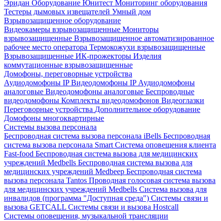
Эридан
Оборудование Юнитест
Мониторинг оборудования
Тестеры дымовых извещателей
Умный дом
Взрывозащищенное оборудование
Видеокамеры взрывозащищенные
Мониторы
взрывозащищенные
Взрывозащищенное автоматизированное
рабочее место оператора
Термокожухи взрывозащищенные
Взрывозащищенные ИК-прожекторы
Изделия
коммутационные взрывозащищенные
Домофоны, переговорные устройства
Аудиодомофоны IP
Видеодомофоны IP
Аудиодомофоны
аналоговые
Видеодомофоны аналоговые
Беспроводные
видеодомофоны
Комплекты видеодомофонов
Видеоглазки
Переговорные устройства
Дополнительное оборудование
Домофоны многоквартирные
Системы вызова персонала
Беспроводная система вызова персонала iBells
Беспроводная
система вызова персонала Smart
Система оповещения клиента
Fast-food
Беспроводная система вызова для медицинских
учреждений Medbells
Беспроводная система вызова для
медицинских учреждений Medbeep
Беспроводная система
вызова персонала Tantos
Проводная голосовая система вызова
для медицинских учреждений Medbells
Система вызова для
инвалидов (программа "Доступная среда")
Системы связи и
вызова GETCALL
Системы связи и вызова Hostcall
Системы оповещения, музыкальной трансляции