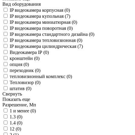
Вид оборудования
IP видеокамера корпусная (
0
)
IP видеокамера купольная (
7
)
IP видеокамера миниатюрная (
0
)
IP видеокамера поворотная (
0
)
IP видеокамера стандартного дизайна (
0
)
IP видеокамера тепловизионная (
0
)
IP видеокамера цилиндрическая (
7
)
Видеокамера IP (
0
)
кронштейн (
0
)
опция (
0
)
переходник (
0
)
тепловизионный комплекс (
0
)
Тепловизор (
0
)
штатив (
0
)
Свернуть
Показать еще
Разрешение, Мп
1 и менее (
0
)
1.3 (
0
)
1.4 (
0
)
12 (
0
)
2 (
1
)