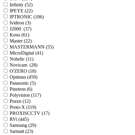
Infinity (
52
)
IPEYE (
22
)
IPTRONIC (
106
)
Ivideon (
3
)
J2000 (
37
)
Keno (
61
)
Master (
22
)
MASTERMANN (
55
)
MicroDigital (
41
)
Nobelic (
11
)
Novicam (
28
)
O'ZERO (
18
)
Optimus (
459
)
Panasonic (
5
)
Pinetron (
6
)
Polyvision (
117
)
Praxis (
12
)
Proto-X (
119
)
PROXISCCTV (
17
)
RVi (
445
)
Samsung (
29
)
Sarmatt (
23
)