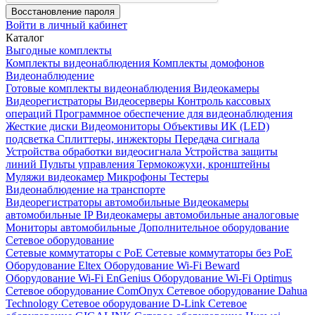
Восстановление пароля
Войти в личный кабинет
Каталог
Выгодные комплекты
Комплекты видеонаблюдения
Комплекты домофонов
Видеонаблюдение
Готовые комплекты видеонаблюдения
Видеокамеры
Видеорегистраторы
Видеосерверы
Контроль кассовых
операций
Программное обеспечение для видеонаблюдения
Жесткие диски
Видеомониторы
Объективы
ИК (LED)
подсветка
Сплиттеры, инжекторы
Передача сигнала
Устройства обработки видеосигнала
Устройства защиты
линий
Пульты управления
Термокожухи, кронштейны
Муляжи видеокамер
Микрофоны
Тестеры
Видеонаблюдение на транспорте
Видеорегистраторы автомобильные
Видеокамеры
автомобильные IP
Видеокамеры автомобильные аналоговые
Мониторы автомобильные
Дополнительное оборудование
Сетевое оборудование
Сетевые коммутаторы с РоЕ
Сетевые коммутаторы без РоЕ
Оборудование Eltex
Оборудование Wi-Fi Beward
Оборудование Wi-Fi EnGenius
Оборудование Wi-Fi Optimus
Сетевое оборудование ComOnyx
Сетевое оборудование Dahua
Technology
Сетевое оборудование D-Link
Сетевое