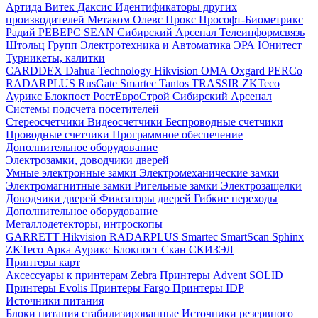
Артида
Витек
Даксис
Идентификаторы других
производителей
Метаком
Олевс
Прокс
Прософт-Биометрикс
Радий
РЕВЕРС
SEAN
Сибирский Арсенал
Телеинформсвязь
Штольц Групп
Электротехника и Автоматика
ЭРА
Юнитест
Турникеты, калитки
CARDDEX
Dahua Technology
Hikvision
ОМА
Oxgard
PERCo
RADARPLUS
RusGate
Smartec
Tantos
TRASSIR
ZKTeco
Аурикс
Блокпост
РостЕвроСтрой
Сибирский Арсенал
Системы подсчета посетителей
Стереосчетчики
Видеосчетчики
Беспроводные счетчики
Проводные счетчики
Программное обеспечение
Дополнительное оборудование
Электрозамки, доводчики дверей
Умные электронные замки
Электромеханические замки
Электромагнитные замки
Ригельные замки
Электрозащелки
Доводчики дверей
Фиксаторы дверей
Гибкие переходы
Дополнительное оборудование
Металлодетекторы, интроскопы
GARRETT
Hikvision
RADARPLUS
Smartec
SmartScan
Sphinx
ZKTeco
Арка
Аурикс
Блокпост
Скан
СКИЗЭЛ
Принтеры карт
Аксессуары к принтерам Zebra
Принтеры Advent SOLID
Принтеры Evolis
Принтеры Fargo
Принтеры IDP
Источники питания
Блоки питания стабилизированные
Источники резервного