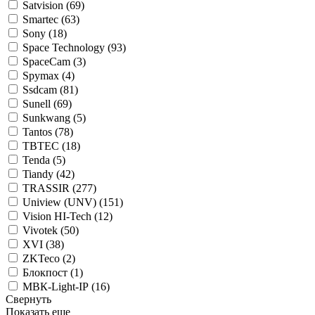
Satvision (
69
)
Smartec (
63
)
Sony (
18
)
Space Technology (
93
)
SpaceCam (
3
)
Spymax (
4
)
Ssdcam (
81
)
Sunell (
69
)
Sunkwang (
5
)
Tantos (
78
)
TBTEC (
18
)
Tenda (
5
)
Tiandy (
42
)
TRASSIR (
277
)
Uniview (UNV) (
151
)
Vision HI-Tech (
12
)
Vivotek (
50
)
XVI (
38
)
ZKTeco (
2
)
Блокпост (
1
)
МВК-Light-IP (
16
)
Свернуть
Показать еще