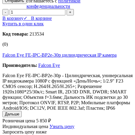
соглашаетесь с
политикой
конфеденциальности
-
+
В корзину
✓ В корзине
Купить в один клик
Код товара:
213534
(0)
Falcon Eye FE-IPC-BP2e-30p цилиндрическая IP камера
Производитель:
Falcon Eye
Falcon Eye FE-IPC-BP2e-30p - Цилиндрическая, универсальная
IP видеокамера 1080P с функцией «День/Ночь»; 1/2.9" F23
CMOS сенсор; Н.264/H.265/H.265+; Разрешение
1920х1080*25/30к/с; Smart IR, 2D/3D DNR, DWDR; SMART
функции; Объектив f=3.6мм; Дальность ИК подсветки до 30
метров; Протокол ONVIF, RTSP, P2P; Мобильные платформы
Android/IOS; DC12V, POE IEEE 802.3af; Пластик; IP66
Дальше
Розничная цена
5 850 ₽
Индивидуальная цена
Узнать цену
Запросить цену ниже