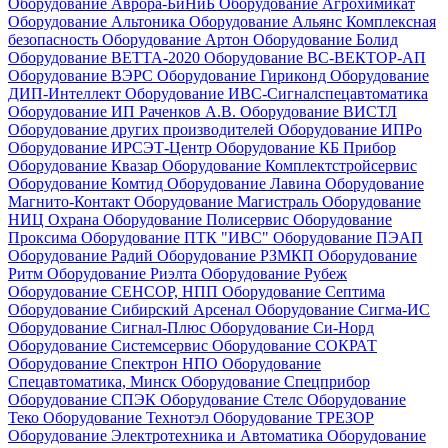
Оборудование Аврора-БиНиБ
Оборудование Агрохимикат
Оборудование Альтоника
Оборудование Альянс Комплексная
безопасность
Оборудование Артон
Оборудование Болид
Оборудование ВЕТТА-2020
Оборудование ВС-ВЕКТОР-АП
Оборудование ВЭРС
Оборудование Гириконд
Оборудование
ДИП-Интеллект
Оборудование ИВС-Сигналспецавтоматика
Оборудование ИП Раченков А.В.
Оборудование ВИСТЛ
Оборудование других производителей
Оборудование ИПРо
Оборудование ИРСЭТ-Центр
Оборудование КБ Прибор
Оборудование Квазар
Оборудование Комплектстройсервис
Оборудование Комтид
Оборудование Лавина
Оборудование
Магнито-Контакт
Оборудование Магистраль
Оборудование
НИЦ Охрана
Оборудование Полисервис
Оборудование
Проксима
Оборудование ПТК "ИВС"
Оборудование ПЭАП
Оборудование Радий
Оборудование РЗМКП
Оборудование
Ритм
Оборудование Риэлта
Оборудование Рубеж
Оборудование СЕНСОР, НПП
Оборудование Септима
Оборудование Сибирский Арсенал
Оборудование Сигма-ИС
Оборудование Сигнал-Плюс
Оборудование Си-Норд
Оборудование Системсервис
Оборудование СОКРАТ
Оборудование Спектрон НПО
Оборудование
Спецавтоматика, Минск
Оборудование Спецприбор
Оборудование СПЭК
Оборудование Стелс
Оборудование
Теко
Оборудование Технотэл
Оборудование ТРЕЗОР
Оборудование Электротехника и Автоматика
Оборудование