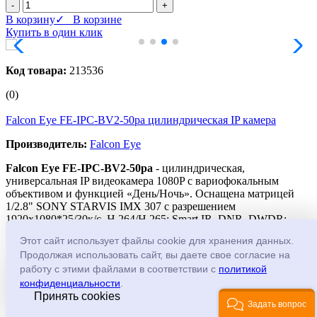
-
+
В корзину
✓ В корзине
Купить в один клик
Код товара:
213536
(0)
Falcon Eye FE-IPC-BV2-50pa цилиндрическая IP камера
Производитель:
Falcon Eye
Falcon Eye FE-IPC-BV2-50pa
- цилиндрическая,
универсальная IP видеокамера 1080P с вариофокальным
объективом и функцией «День/Ночь». Оснащена матрицей
1/2.8" SONY STARVIS IMX 307 с разрешением
1920х1080*25/30к/с. Н.264/H.265; Smart IR, DNR, DWDR;
SMART функции; Объектив f=2.8-12мм; Дальность ИК
Этот сайт использует файлы cookie для хранения данных.
подсветки до 50 метров; Протокол ONVIF, RTSP,
Продолжая использовать сайт, вы даете свое согласие на
P2P;Встроенный микрофон; Поддержка карт microSD;
работу с этими файлами в соответствии с
политикой
Мобильное приложение FE DVR 2.0 для Android/IOS;
Облачный сервис cloud2.falconeye.su.; DC12V, POE IEEE
конфиденциальности
.
802.3af; Материал корпуса: Металл.
Принять cookies
Задать вопрос
Дальше