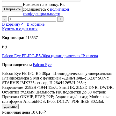
Нажимая на кнопку, Вы
соглашаетесь с
политикой
конфеденциальности
-
+
В корзину
✓ В корзине
Купить в один клик
Код товара:
213537
(0)
Falcon Eye FE-IPC-B5-30pa цилиндрическая IP камера
Производитель:
Falcon Eye
Falcon Eye FE-IPC-B5-30pa - Цилиндрическая, универсальная
IP видеокамера 5 Мп с функцией «День/Ночь»; 1/2.8'' SONY
STARVIS IMX335 сенсор; Н.264/H.265/H.265+;
Разрешение 2592H×1944 15к/с; Smart IR, 2D/3D DNR, DWDR;
Объектив f=2.8мм; Дальность ИК подсветки до 30 метров;
Протокол ONVIF, RTSP, P2P; Аудио вход/выход; Мобильные
платформы Android/IOS; IP66; DC12V, POE IEEE 802.3af.
Дальше
Розничная цена
10 610 ₽