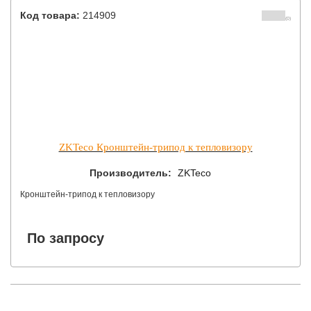
Код товара:
214909
(0)
ZN-TH01 - Портативное "Черное тело" для поддержки тепла вокруг
камеры с измерителями температуры тела. Поддержка
температуры 40°C. Температурный дрейф: ±(0.1 ~ 0.2)°C / 30 минут
ZKTeco Кронштейн-трипод к тепловизору
Производитель:
ZKTeco
Кронштейн-трипод к тепловизору
По запросу