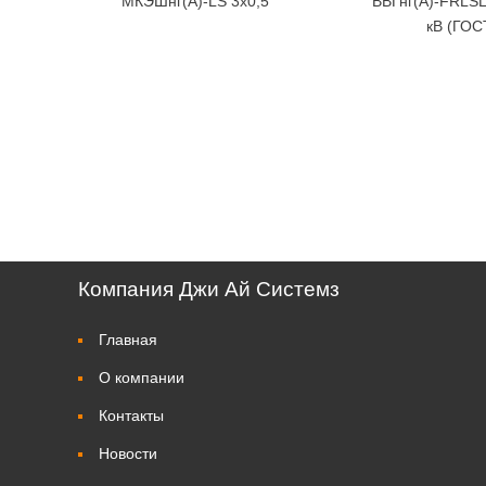
МКЭШнг(А)-LS 3х0,5
ВВГнг(А)-FRLSL
кВ (ГОС
Компания Джи Ай Системз
Главная
О компании
Контакты
Новости