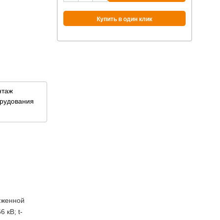
м
Купить в один клик
нтаж
рудования
иженной
 кВ; t-