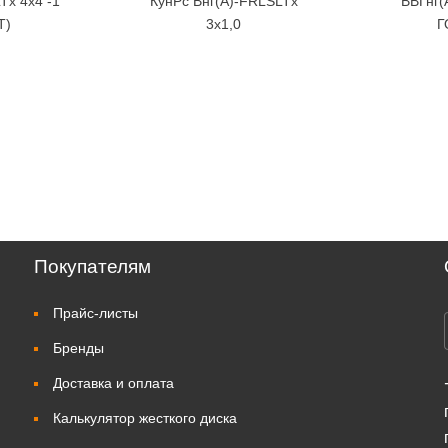
Tx 4х4 -1
КунРс Внг(А)-FRLSLTx
ВВГнг(
Т)
3х1,0
Г
Покупателям
Прайс-листы
Бренды
Доставка и оплата
Калькулятор жесткого диска