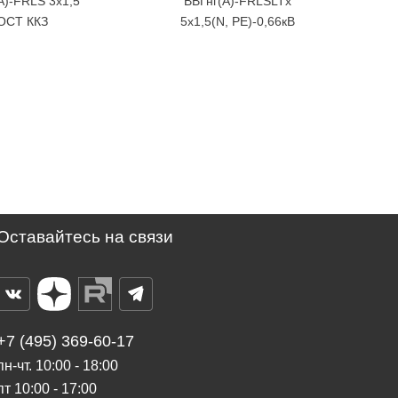
А)-FRLS 3х1,5
ВВГнг(А)-FRLSLTx
ОСТ ККЗ
5х1,5(N, PE)-0,66кВ
(Авангард)
Оставайтесь на связи
+7 (495) 369-60-17
пн-чт. 10:00 - 18:00
пт 10:00 - 17:00