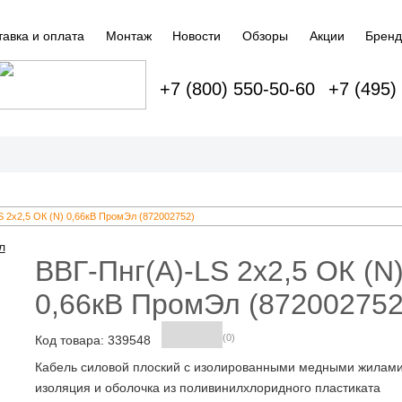
тавка и оплата
Монтаж
Новости
Обзоры
Акции
Брен
+7 (800) 550-50-60
+7 (495)
S 2х2,5 ОК (N) 0,66кВ ПромЭл (872002752)
ВВГ-Пнг(А)-LS 2х2,5 ОК (N
0,66кВ ПромЭл (872002752
(0)
Код товара: 339548
Кабель силовой плоский с изолированными медными жилами
изоляция и оболочка из поливинилхлоридного пластиката