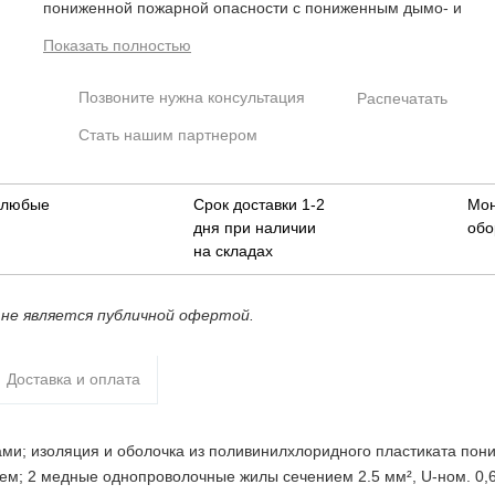
пониженной пожарной опасности с пониженным дымо- и
газовыделением; 2 медные однопроволочные жилы сечение
Показать полностью
2.5 мм², U-ном. 0,66 кВ; t-монт.-15°C, t-раб.-50…+50°C
Позвоните нужна консультация
Распечатать
Стать нашим партнером
в любые
Срок доставки 1-2
Мо
дня при наличии
обо
на складах
не является публичной офертой.
Доставка и оплата
ми; изоляция и оболочка из поливинилхлоридного пластиката пон
м; 2 медные однопроволочные жилы сечением 2.5 мм², U-ном. 0,66