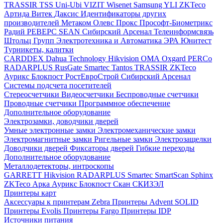
TRASSIR
TSS
Uni-Ubi
VIZIT
Wisenet Samsung
YLI
ZKTeco
Артида
Витек
Даксис
Идентификаторы других
производителей
Метаком
Олевс
Прокс
Прософт-Биометрикс
Радий
РЕВЕРС
SEAN
Сибирский Арсенал
Телеинформсвязь
Штольц Групп
Электротехника и Автоматика
ЭРА
Юнитест
Турникеты, калитки
CARDDEX
Dahua Technology
Hikvision
ОМА
Oxgard
PERCo
RADARPLUS
RusGate
Smartec
Tantos
TRASSIR
ZKTeco
Аурикс
Блокпост
РостЕвроСтрой
Сибирский Арсенал
Системы подсчета посетителей
Стереосчетчики
Видеосчетчики
Беспроводные счетчики
Проводные счетчики
Программное обеспечение
Дополнительное оборудование
Электрозамки, доводчики дверей
Умные электронные замки
Электромеханические замки
Электромагнитные замки
Ригельные замки
Электрозащелки
Доводчики дверей
Фиксаторы дверей
Гибкие переходы
Дополнительное оборудование
Металлодетекторы, интроскопы
GARRETT
Hikvision
RADARPLUS
Smartec
SmartScan
Sphinx
ZKTeco
Арка
Аурикс
Блокпост
Скан
СКИЗЭЛ
Принтеры карт
Аксессуары к принтерам Zebra
Принтеры Advent SOLID
Принтеры Evolis
Принтеры Fargo
Принтеры IDP
Источники питания