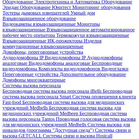
Оборудование Электротехника и Автоматика
Оборудование
Эридан
Оборудование Юнитест
Мониторинг оборудования
Тестеры дымовых извещателей
Умный дом
Взрывозащищенное оборудование
Видеокамеры взрывозащищенные
Мониторы
взрывозащищенные
Взрывозащищенное автоматизированное
рабочее место оператора
Термокожухи взрывозащищенные
Взрывозащищенные ИК-прожекторы
Изделия
коммутационные взрывозащищенные
Домофоны, переговорные устройства
Аудиодомофоны IP
Видеодомофоны IP
Аудиодомофоны
аналоговые
Видеодомофоны аналоговые
Беспроводные
видеодомофоны
Комплекты видеодомофонов
Видеоглазки
Переговорные устройства
Дополнительное оборудование
Домофоны многоквартирные
Системы вызова персонала
Беспроводная система вызова персонала iBells
Беспроводная
система вызова персонала Smart
Система оповещения клиента
Fast-food
Беспроводная система вызова для медицинских
учреждений Medbells
Беспроводная система вызова для
медицинских учреждений Medbeep
Беспроводная система
вызова персонала Tantos
Проводная голосовая система вызова
для медицинских учреждений Medbells
Система вызова для
инвалидов (программа "Доступная среда")
Системы связи и
вызова GETCALL
Системы связи и вызова Hostcall