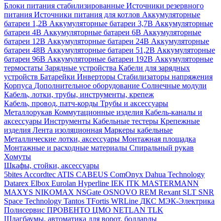
Блоки питания стабилизированные
Источники резервного
питания
Источники питания для котлов
Аккумуляторные
батареи 1,2В
Аккумуляторные батареи 3,7В
Аккумуляторные
батареи 4В
Аккумуляторные батареи 6В
Аккумуляторные
батареи 12В
Аккумуляторные батареи 24В
Аккумуляторные
батареи 48В
Аккумуляторные батареи 51,2В
Аккумуляторные
батареи 96В
Аккумуляторные батареи 192В
Аккумуляторные
термостаты
Зарядные устройства
Кабели для зарядных
устройств
Батарейки
Инверторы
Стабилизаторы напряжения
Корпуса
Дополнительное оборудование
Солнечные модули
Кабель, лотки, трубы, инструменты, крепеж
Кабель, провод, патч-корды
Трубы и аксессуары
Металлорукав
Коммутационные изделия
Кабель-каналы и
аксессуары
Инструменты
Кабельные тестеры
Крепежные
изделия
Лента изоляционная
Маркеры кабельные
Металлические лотки, аксессуары
Монтажная площадка
Монтажные и расходные материалы
Спиральный рукав
Хомуты
Шкафы, стойки, аксессуары
5bites
Accordtec
ATIS
CABEUS
ComOnyx
Dahua Technology
Datarex
Elbox
Eurolan
Hyperline
IEK
ITK
MASTERMANN
MAXYS
NIKOMAX
NSGate
OSNOVO
REM
Rexant
SLT
SNR
Space Technology
Tantos
TFortis
WRLine
ДКС
МЭК-Электрика
Полисервис
ПРОВЕНТО
ЦМО
NETLAN
TLK
Шлагбаумы, автоматика для ворот, болларды