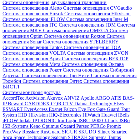
Системы оповещения, музыкальной трансляции
Система оповещения Alerto
Система оповещения CVGaudio
Система оповещения Emsok
Система оповещения Hikvision
Система оповещения iFLOW
Система оповещения Inter-M
Система оповещения ITC
Система оповещения JDM
Система
оповещения MKV
Система оповещения OMEGA
Система
оповещения Optim
Система оповещения Roxton
Система
оповещения Sonar
Система оповещения STELBERRY
Система оповещения Tantos
Система оповещения TOA
Система оповещения VOLTA
Система оповещения ZVON
Система оповещения Ария
Система оповещения ВЕКТОР
Система оповещения Мета
Система оповещения Октава
Система оповещения Рокот
Система оповещения Сибирский
Арсенал
Система оповещения Три Нити
Система оповещения
Тромбон
Система оповещения Элтех
Система оповещения
ВИСТЛ
Системы контроля доступа
AccordTec
Activision
Akuvox
ANVIZ
Apollo
ARGO
ATIS
BAS-
IP
Beward
CARDDEX
CQR
CTV
Dahua Technology
Elsys
ESMART
EverAccess
Exsnet
Falcon Eye
Fox
Gate
Guard Tour
System
HID
Hikvision
HiQ-Electronics
HiWatch
Huawei
iBells
iFLOW
Indala
IPTRONIC
IronLogic
ISBC
J2000
J-Lock
JSBo
JSB-Systems
Keno
Optimus
Oxgard
Parsec
PERCo
Promix
ProxWay
Rosslare
RusGuard
SIGUR
SKUDO
Slinex
Smartec
Soca
Space Technology
Ssdcam
STRAZH
Suprema
Tantos