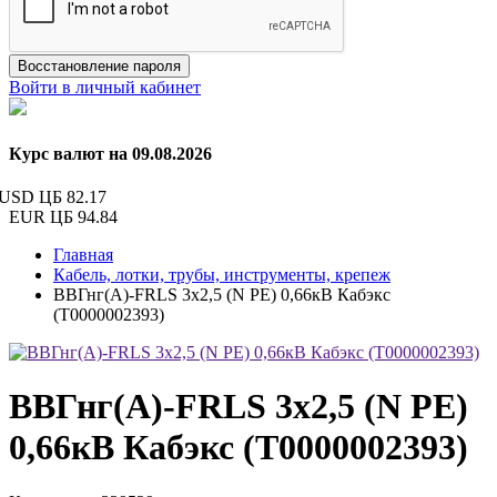
Восстановление пароля
Войти в личный кабинет
Курс валют на 09.08.2026
USD ЦБ
82.17
EUR ЦБ
94.84
Главная
Кабель, лотки, трубы, инструменты, крепеж
ВВГнг(А)-FRLS 3х2,5 (N PE) 0,66кВ Кабэкс
(Т0000002393)
ВВГнг(А)-FRLS 3х2,5 (N PE)
0,66кВ Кабэкс (Т0000002393)