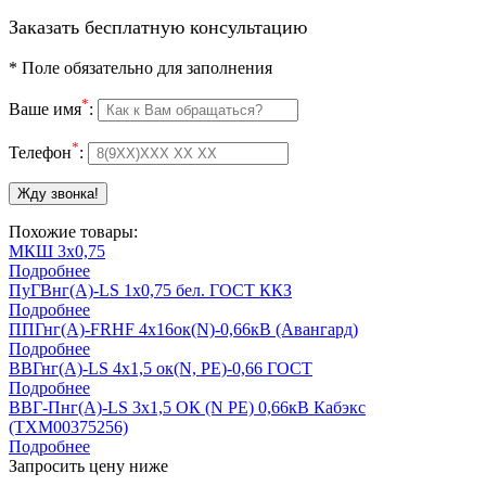
Заказать бесплатную консультацию
*
Поле обязательно для заполнения
*
Ваше имя
:
*
Телефон
:
Похожие товары:
МКШ 3х0,75
Подробнее
ПуГВнг(А)-LS 1х0,75 бел. ГОСТ ККЗ
Подробнее
ППГнг(А)-FRHF 4х16ок(N)-0,66кВ (Авангард)
Подробнее
ВВГнг(А)-LS 4х1,5 ок(N, PE)-0,66 ГОСТ
Подробнее
ВВГ-Пнг(А)-LS 3х1,5 ОК (N PE) 0,66кВ Кабэкс
(ТХМ00375256)
Подробнее
Запросить цену ниже