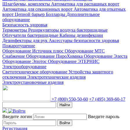
Шлагбаумы, комплекты
Автоматика для распашных ворот
Автоматика для секционных ворот
Автоматика для откатных
ворот
Цепной барьер
Болларды
Дополнительное
оборудование
Безопасность здоровья
Термометры
Рециркуляторы воздуха бактерицидные
Облучатели бактерицидные
Кабины дезинфекции
Дезинфекторы для рук
Аксессуары безопасности здоровья
Пожаротушение
Оборудование Источник плюс
Оборудование МТС
Снабжение
Оборудование ПироХимика
Оборудование Элеста
Оборудование Эпотос
Оборудование ЭТЕРНИС
Электрооборудование
Светотехническое оборудование
Устройства защитного
отключения
Электротехнические изделия
Электроустановочные изделия
+7 (800) 550-50-60
+7 (495) 369-60-17
Найти
Введите логин
Введите пароль
Войти
Регистрация