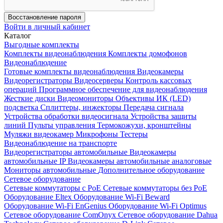
Восстановление пароля
Войти в личный кабинет
Каталог
Выгодные комплекты
Комплекты видеонаблюдения
Комплекты домофонов
Видеонаблюдение
Готовые комплекты видеонаблюдения
Видеокамеры
Видеорегистраторы
Видеосерверы
Контроль кассовых
операций
Программное обеспечение для видеонаблюдения
Жесткие диски
Видеомониторы
Объективы
ИК (LED)
подсветка
Сплиттеры, инжекторы
Передача сигнала
Устройства обработки видеосигнала
Устройства защиты
линий
Пульты управления
Термокожухи, кронштейны
Муляжи видеокамер
Микрофоны
Тестеры
Видеонаблюдение на транспорте
Видеорегистраторы автомобильные
Видеокамеры
автомобильные IP
Видеокамеры автомобильные аналоговые
Мониторы автомобильные
Дополнительное оборудование
Сетевое оборудование
Сетевые коммутаторы с РоЕ
Сетевые коммутаторы без РоЕ
Оборудование Eltex
Оборудование Wi-Fi Beward
Оборудование Wi-Fi EnGenius
Оборудование Wi-Fi Optimus
Сетевое оборудование ComOnyx
Сетевое оборудование Dahua