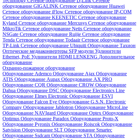
Technology
Сетевое оборудование D-Link
Сетевое
оборудование GIGALINK
Сетевое оборудование Huawei
Сетевое оборудование iFlow
Сетевое оборудование IP-COM
Сетевое оборудование KEENETIC
Сетевое оборудование
Kyland
Сетевое оборудование Mercusys
Сетевое оборудование
MikroTik
Сетевое оборудование Netis
Сетевое оборудование
NSGate
Сетевое оборудование Ruijie
Сетевое оборудование
Tenda
Сетевое оборудование Todaair
Сетевое оборудование
TP-Link
Сетевое оборудование Ubiquiti
Оборудование Тахион
Оптические медиаконвертеры
SFP модули
Удлинители
Ethernet, PoE
Удлинители HDMI LENKENG
Дополнительное
оборудование
Охранно-пожарное оборудование
Оборудование Ademco
Оборудование Ajax
Оборудование
ATIS
Оборудование Aupax
Оборудование AX PRO
Оборудование CQR
Оборудование CROW
Оборудование
Dahua
Оборудование DSC
Оборудование Electronics Line
Оборудование Elmes Electronic
Оборудование ESVI
Оборудование Falcon Eye
Оборудование G.S.N. Electronic
Company
Оборудование Jablotron
Оборудование MicroLine
Оборудование NAVIgard
Оборудование Optex
Оборудование
Optimus
Оборудование Paradox
Оборудование Proto-X
Оборудование Pyronix
Оборудование Roiscok
Оборудование
Satvision
Оборудование SLT
Оборудование Smartec
Оборудование Ssdcam
Оборудование STA
Оборудование