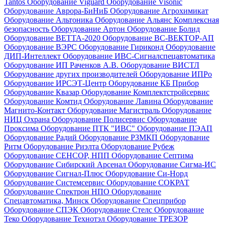
Tantos
Оборудование Viguard
Оборудование Visonic
Оборудование Аврора-БиНиБ
Оборудование Агрохимикат
Оборудование Альтоника
Оборудование Альянс Комплексная
безопасность
Оборудование Артон
Оборудование Болид
Оборудование ВЕТТА-2020
Оборудование ВС-ВЕКТОР-АП
Оборудование ВЭРС
Оборудование Гириконд
Оборудование
ДИП-Интеллект
Оборудование ИВС-Сигналспецавтоматика
Оборудование ИП Раченков А.В.
Оборудование ВИСТЛ
Оборудование других производителей
Оборудование ИПРо
Оборудование ИРСЭТ-Центр
Оборудование КБ Прибор
Оборудование Квазар
Оборудование Комплектстройсервис
Оборудование Комтид
Оборудование Лавина
Оборудование
Магнито-Контакт
Оборудование Магистраль
Оборудование
НИЦ Охрана
Оборудование Полисервис
Оборудование
Проксима
Оборудование ПТК "ИВС"
Оборудование ПЭАП
Оборудование Радий
Оборудование РЗМКП
Оборудование
Ритм
Оборудование Риэлта
Оборудование Рубеж
Оборудование СЕНСОР, НПП
Оборудование Септима
Оборудование Сибирский Арсенал
Оборудование Сигма-ИС
Оборудование Сигнал-Плюс
Оборудование Си-Норд
Оборудование Системсервис
Оборудование СОКРАТ
Оборудование Спектрон НПО
Оборудование
Спецавтоматика, Минск
Оборудование Спецприбор
Оборудование СПЭК
Оборудование Стелс
Оборудование
Теко
Оборудование Технотэл
Оборудование ТРЕЗОР