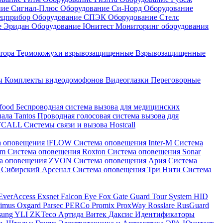
ние Сигнал-Плюс
Оборудование Си-Норд
Оборудование
ецприбор
Оборудование СПЭК
Оборудование Стелс
е Эридан
Оборудование Юнитест
Мониторинг оборудования
атора
Термокожухи взрывозащищенные
Взрывозащищенные
ны
Комплекты видеодомофонов
Видеоглазки
Переговорные
-food
Беспроводная система вызова для медицинских
нала Tantos
Проводная голосовая система вызова для
ETCALL
Системы связи и вызова Hostcall
а оповещения iFLOW
Система оповещения Inter-M
Система
im
Система оповещения Roxton
Система оповещения Sonar
ма оповещения ZVON
Система оповещения Ария
Система
 Сибирский Арсенал
Система оповещения Три Нити
Система
EverAccess
Exsnet
Falcon Eye
Fox
Gate
Guard Tour System
HID
timus
Oxgard
Parsec
PERCo
Promix
ProxWay
Rosslare
RusGuard
sung
YLI
ZKTeco
Артида
Витек
Даксис
Идентификаторы