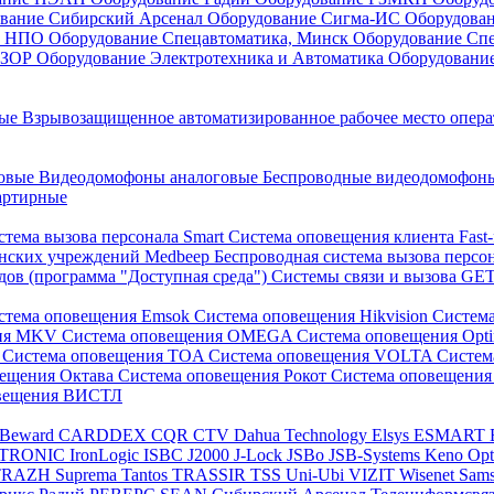
вание Сибирский Арсенал
Оборудование Сигма-ИС
Оборудова
он НПО
Оборудование Спецавтоматика, Минск
Оборудование Сп
ЕЗОР
Оборудование Электротехника и Автоматика
Оборудовани
ные
Взрывозащищенное автоматизированное рабочее место опер
говые
Видеодомофоны аналоговые
Беспроводные видеодомофо
артирные
стема вызова персонала Smart
Система оповещения клиента Fast
инских учреждений Medbeep
Беспроводная система вызова персо
дов (программа "Доступная среда")
Системы связи и вызова G
стема оповещения Emsok
Система оповещения Hikvision
Систем
ния MKV
Система оповещения OMEGA
Система оповещения Opt
s
Система оповещения TOA
Система оповещения VOLTA
Систе
вещения Октава
Система оповещения Рокот
Система оповещения
овещения ВИСТЛ
Beward
CARDDEX
CQR
CTV
Dahua Technology
Elsys
ESMART
PTRONIC
IronLogic
ISBC
J2000
J-Lock
JSBo
JSB-Systems
Keno
Op
TRAZH
Suprema
Tantos
TRASSIR
TSS
Uni-Ubi
VIZIT
Wisenet Sam