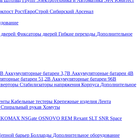
зь
Штольц Групп
Электротехника и Автоматика
ЭРА
Юнитест
окпост
РостЕвроСтрой
Сибирский Арсенал
удование
 дверей
Фиксаторы дверей
Гибкие переходы
Дополнительное
2В
Аккумуляторные батареи 3,7В
Аккумуляторные батареи 4В
яторные батареи 51,2В
Аккумуляторные батареи 96В
верторы
Стабилизаторы напряжения
Корпуса
Дополнительное
енты
Кабельные тестеры
Крепежные изделия
Лента
ы
Спиральный рукав
Хомуты
IKOMAX
NSGate
OSNOVO
REM
Rexant
SLT
SNR
Space
епной барьер
Болларды
Дополнительное оборудование