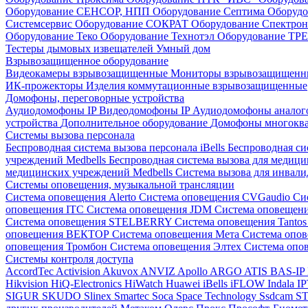
Оборудование СЕНСОР, НПП
Оборудование Септима
Оборудо
Системсервис
Оборудование СОКРАТ
Оборудование Спектр
Оборудование Теко
Оборудование Технотэл
Оборудование ТР
Тестеры дымовых извещателей
Умный дом
Взрывозащищенное оборудование
Видеокамеры взрывозащищенные
Мониторы взрывозащищен
ИК-прожекторы
Изделия коммутационные взрывозащищенные
Домофоны, переговорные устройства
Аудиодомофоны IP
Видеодомофоны IP
Аудиодомофоны анало
устройства
Дополнительное оборудование
Домофоны многокв
Системы вызова персонала
Беспроводная система вызова персонала iBells
Беспроводная си
учреждений Medbells
Беспроводная система вызова для медиц
медицинских учреждений Medbells
Система вызова для инвали
Системы оповещения, музыкальной трансляции
Система оповещения Alerto
Система оповещения CVGaudio
Си
оповещения ITC
Система оповещения JDM
Система оповеще
Система оповещения STELBERRY
Система оповещения Tanto
оповещения ВЕКТОР
Система оповещения Мета
Система опо
оповещения Тромбон
Система оповещения Элтех
Система оп
Системы контроля доступа
AccordTec
Activision
Akuvox
ANVIZ
Apollo
ARGO
ATIS
BAS-IP
Hikvision
HiQ-Electronics
HiWatch
Huawei
iBells
iFLOW
Indala
I
SIGUR
SKUDO
Slinex
Smartec
Soca
Space Technology
Ssdcam
S