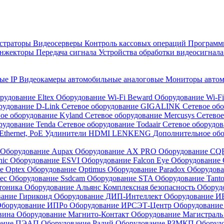
страторы
Видеосерверы
Контроль кассовых операций
Программн
инжекторы
Передача сигнала
Устройства обработки видеосигнал
ые IP
Видеокамеры автомобильные аналоговые
Мониторы авто
рудование Eltex
Оборудование Wi-Fi Beward
Оборудование Wi-F
рудование D-Link
Сетевое оборудование GIGALINK
Сетевое об
ое оборудование Kyland
Сетевое оборудование Mercusys
Сетевое
рудование Tenda
Сетевое оборудование Todaair
Сетевое оборудо
Ethernet, PoE
Удлинители HDMI LENKENG
Дополнительное об
Оборудование Aupax
Оборудование AX PRO
Оборудование C
nic
Оборудование ESVI
Оборудование Falcon Eye
Оборудование G
е Optex
Оборудование Optimus
Оборудование Paradox
Оборудова
tec
Оборудование Ssdcam
Оборудование STA
Оборудование Tant
тоника
Оборудование Альянс Комплексная безопасность
Оборуд
вание Гириконд
Оборудование ДИП-Интеллект
Оборудование И
борудование ИПРо
Оборудование ИРСЭТ-Центр
Оборудование
вина
Оборудование Магнито-Контакт
Оборудование Магистрал
вание ПЭАП
Оборудование Радий
Оборудование РЗМКП
Оборуд