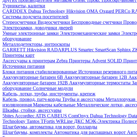
других производителей
Метаком
Олевс
Прокс
Прософт-Биоме
Турникеты, калитки
CARDDEX
Dahua Technology
Hikvision
ОМА
Oxgard
PERCo
R
Системы подсчета посетителей
Стереосчетчики
Видеосчетчики
Беспроводные счетчики
Прово
Электрозамки, доводчики дверей
Умные электронные замки
Электромеханические замки
Электр
оборудование
Металлодетекторы, интроскопы
GARRETT
Hikvision
RADARPLUS
Smartec
SmartScan
Sphinx
Z
Принтеры карт
Аксессуары к принтерам Zebra
Принтеры Advent SOLID
Принт
Источники питания
Блоки питания стабилизированные
Источники резервного пит
Аккумуляторные батареи 6В
Аккумуляторные батареи 12В
Акк
Аккумуляторные батареи 192В
Аккумуляторные термостаты
За
оборудование
Солнечные модули
Кабель, лотки, трубы, инструменты, крепеж
Кабель, провод, патч-корды
Трубы и аксессуары
Металлорукав
изоляционная
Маркеры кабельные
Металлические лотки, аксе
Шкафы, стойки, аксессуары
5bites
Accordtec
ATIS
CABEUS
ComOnyx
Dahua Technology
Dat
Technology
Tantos
TFortis
WRLine
ДКС
МЭК-Электрика
Полис
Шлагбаумы, автоматика для ворот, болларды
Шлагбаумы, комплекты
Автоматика для распашных ворот
Авто