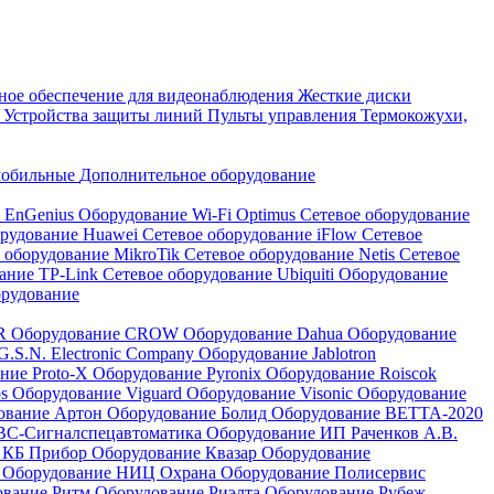
ое обеспечение для видеонаблюдения
Жесткие диски
а
Устройства защиты линий
Пульты управления
Термокожухи,
мобильные
Дополнительное оборудование
i EnGenius
Оборудование Wi-Fi Optimus
Сетевое оборудование
орудование Huawei
Сетевое оборудование iFlow
Сетевое
 оборудование MikroTik
Сетевое оборудование Netis
Сетевое
вание TP-Link
Сетевое оборудование Ubiquiti
Оборудование
орудование
QR
Оборудование CROW
Оборудование Dahua
Оборудование
.S.N. Electronic Company
Оборудование Jablotron
ние Proto-X
Оборудование Pyronix
Оборудование Roiscok
os
Оборудование Viguard
Оборудование Visonic
Оборудование
ование Артон
Оборудование Болид
Оборудование ВЕТТА-2020
ВС-Сигналспецавтоматика
Оборудование ИП Раченков А.В.
 КБ Прибор
Оборудование Квазар
Оборудование
ь
Оборудование НИЦ Охрана
Оборудование Полисервис
ование Ритм
Оборудование Риэлта
Оборудование Рубеж