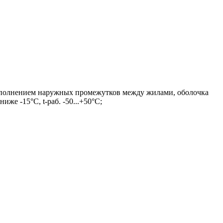
заполнением наружных промежутков между жилами, оболочка
е -15°С, t-раб. -50...+50°С;