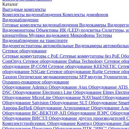
Каталог
Выгодные комплекты
Комплекты видеонаблюдения
Комплекты домофонов
Видеонаблюдение
Готовые комплекты видеонаблюдения
Видеокамеры
Видеореги
Видеомониторы
Объективы
ИК (LED) подсветка
Сплиттеры, 
кронштейны
Муляжи видеокамер
Микрофоны
Тестеры
Видеонаблюдение на транспорте
Видеорегистраторы автомобильные
Видеокамеры автомобильн
Сетевое оборудование
Сетевые коммутаторы с РоЕ
Сетевые коммутаторы без РоЕ
Обо
ComOnyx
Сетевое оборудование Dahua Technology
Сетевое обо
оборудование IP-COM
Сетевое оборудование KEENETIC
Сетев
оборудование NSGate
Сетевое оборудование Ruijie
Сетевое обо
Тахион
Оптические медиаконвертеры
SFP модули
Удлинители 
Охранно-пожарное оборудование
Оборудование Ademco
Оборудование Ajax
Оборудование ATIS
DSC
Оборудование Electronics Line
Оборудование Elmes Electro
Оборудование MicroLine
Оборудование NAVIgard
Оборудовани
Оборудование Satvision
Оборудование SLT
Оборудование Smar
Аврора-БиНиБ
Оборудование Агрохимикат
Оборудование Аль
Оборудование ВС-ВЕКТОР-АП
Оборудование ВЭРС
Оборудо
Оборудование ВИСТЛ
Оборудование других производителей
О
Комплектстройсервис
Оборудование Комтид
Оборудование Ла
Оборудование Проксима
Оборудование ПТК "ИВС"
Оборудо