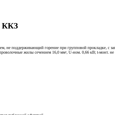
Т ККЗ
ием, не поддерживающий горение при групповой прокладке, с 
олочные жилы сечением 16,0 ммᶻ, U-ном. 0,66 кВ; t-монт. не ниж