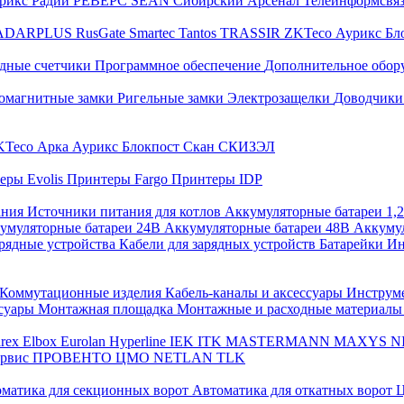
трикс
Радий
РЕВЕРС
SEAN
Сибирский Арсенал
Телеинформсвя
ADARPLUS
RusGate
Smartec
Tantos
TRASSIR
ZKTeco
Аурикс
Бл
дные счетчики
Программное обеспечение
Дополнительное обор
омагнитные замки
Ригельные замки
Электрозащелки
Доводчики
KTeco
Арка
Аурикс
Блокпост
Скан
СКИЗЭЛ
еры Evolis
Принтеры Fargo
Принтеры IDP
ания
Источники питания для котлов
Аккумуляторные батареи 1,
умуляторные батареи 24В
Аккумуляторные батареи 48В
Аккумул
рядные устройства
Кабели для зарядных устройств
Батарейки
Ин
Коммутационные изделия
Кабель-каналы и аксессуары
Инструм
ссуары
Монтажная площадка
Монтажные и расходные материал
arex
Elbox
Eurolan
Hyperline
IEK
ITK
MASTERMANN
MAXYS
N
ервис
ПРОВЕНТО
ЦМО
NETLAN
TLK
матика для секционных ворот
Автоматика для откатных ворот
Ц