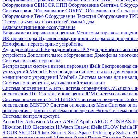
Оборудование СЕНСОР, НПП
Оборудование Септима
Оборудо
Системсервис
Оборудование СОКРАТ
Оборудование Спектр
Оборудование Теко
Оборудование Технотэл
Оборудование ТР
Тестеры дымовых извещателей
Умный дом
Взрывозащищенное оборудование
Видеокамеры взрывозащищенные
Мониторы взрывозащищен
ИК-прожекторы
Изделия коммутационные взрывозащищенные
Домофоны, переговорные устройства
Аудиодомофоны IP
Видеодомофоны IP
Аудиодомофоны анало
устройства
Дополнительное оборудование
Домофоны многокв
Системы вызова персонала
Беспроводная система вызова персонала iBells
Беспроводная си
учреждений Medbells
Беспроводная система вызова для медиц
медицинских учреждений Medbells
Система вызова для инвали
Системы оповещения, музыкальной трансляции
Система оповещения Alerto
Система оповещения CVGaudio
Си
оповещения ITC
Система оповещения JDM
Система оповеще
Система оповещения STELBERRY
Система оповещения Tanto
оповещения ВЕКТОР
Система оповещения Мета
Система опо
оповещения Тромбон
Система оповещения Элтех
Система оп
Системы контроля доступа
AccordTec
Activision
Akuvox
ANVIZ
Apollo
ARGO
ATIS
BAS-IP
Hikvision
HiQ-Electronics
HiWatch
Huawei
iBells
iFLOW
Indala
I
SIGUR
SKUDO
Slinex
Smartec
Soca
Space Technology
Ssdcam
S