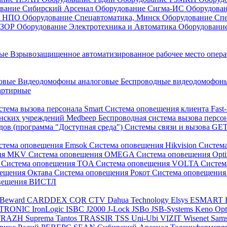
вание Сибирский Арсенал
Оборудование Сигма-ИС
Оборудова
он НПО
Оборудование Спецавтоматика, Минск
Оборудование Сп
ЕЗОР
Оборудование Электротехника и Автоматика
Оборудовани
ные
Взрывозащищенное автоматизированное рабочее место опер
говые
Видеодомофоны аналоговые
Беспроводные видеодомофо
артирные
стема вызова персонала Smart
Система оповещения клиента Fast
инских учреждений Medbeep
Беспроводная система вызова персо
дов (программа "Доступная среда")
Системы связи и вызова G
стема оповещения Emsok
Система оповещения Hikvision
Систем
ния MKV
Система оповещения OMEGA
Система оповещения Opt
s
Система оповещения TOA
Система оповещения VOLTA
Систе
вещения Октава
Система оповещения Рокот
Система оповещения
овещения ВИСТЛ
Beward
CARDDEX
CQR
CTV
Dahua Technology
Elsys
ESMART
PTRONIC
IronLogic
ISBC
J2000
J-Lock
JSBo
JSB-Systems
Keno
Op
TRAZH
Suprema
Tantos
TRASSIR
TSS
Uni-Ubi
VIZIT
Wisenet Sam