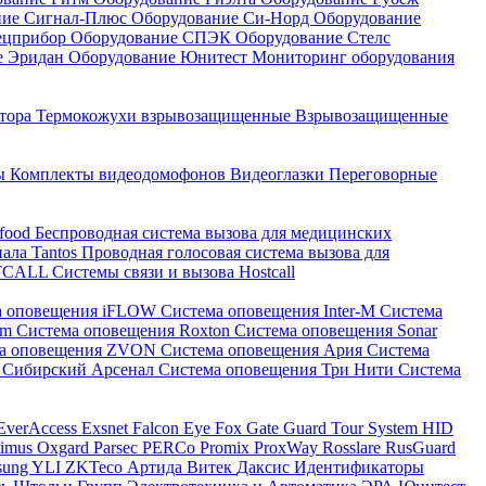
ние Сигнал-Плюс
Оборудование Си-Норд
Оборудование
ецприбор
Оборудование СПЭК
Оборудование Стелс
е Эридан
Оборудование Юнитест
Мониторинг оборудования
атора
Термокожухи взрывозащищенные
Взрывозащищенные
ны
Комплекты видеодомофонов
Видеоглазки
Переговорные
-food
Беспроводная система вызова для медицинских
нала Tantos
Проводная голосовая система вызова для
ETCALL
Системы связи и вызова Hostcall
а оповещения iFLOW
Система оповещения Inter-M
Система
im
Система оповещения Roxton
Система оповещения Sonar
ма оповещения ZVON
Система оповещения Ария
Система
 Сибирский Арсенал
Система оповещения Три Нити
Система
EverAccess
Exsnet
Falcon Eye
Fox
Gate
Guard Tour System
HID
timus
Oxgard
Parsec
PERCo
Promix
ProxWay
Rosslare
RusGuard
sung
YLI
ZKTeco
Артида
Витек
Даксис
Идентификаторы