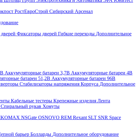
зь
Штольц Групп
Электротехника и Автоматика
ЭРА
Юнитест
окпост
РостЕвроСтрой
Сибирский Арсенал
удование
 дверей
Фиксаторы дверей
Гибкие переходы
Дополнительное
2В
Аккумуляторные батареи 3,7В
Аккумуляторные батареи 4В
яторные батареи 51,2В
Аккумуляторные батареи 96В
верторы
Стабилизаторы напряжения
Корпуса
Дополнительное
енты
Кабельные тестеры
Крепежные изделия
Лента
ы
Спиральный рукав
Хомуты
IKOMAX
NSGate
OSNOVO
REM
Rexant
SLT
SNR
Space
епной барьер
Болларды
Дополнительное оборудование