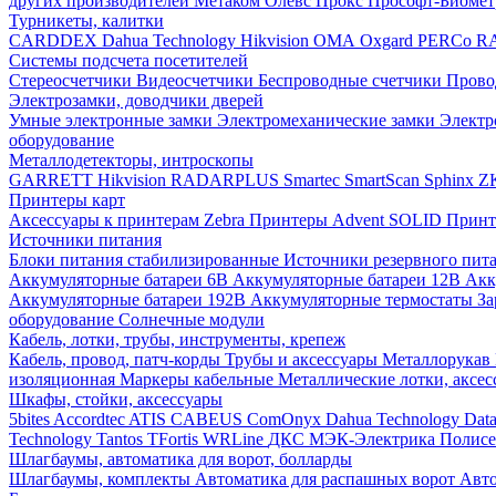
других производителей
Метаком
Олевс
Прокс
Прософт-Биоме
Турникеты, калитки
CARDDEX
Dahua Technology
Hikvision
ОМА
Oxgard
PERCo
R
Системы подсчета посетителей
Стереосчетчики
Видеосчетчики
Беспроводные счетчики
Прово
Электрозамки, доводчики дверей
Умные электронные замки
Электромеханические замки
Электр
оборудование
Металлодетекторы, интроскопы
GARRETT
Hikvision
RADARPLUS
Smartec
SmartScan
Sphinx
Z
Принтеры карт
Аксессуары к принтерам Zebra
Принтеры Advent SOLID
Принт
Источники питания
Блоки питания стабилизированные
Источники резервного пит
Аккумуляторные батареи 6В
Аккумуляторные батареи 12В
Акк
Аккумуляторные батареи 192В
Аккумуляторные термостаты
За
оборудование
Солнечные модули
Кабель, лотки, трубы, инструменты, крепеж
Кабель, провод, патч-корды
Трубы и аксессуары
Металлорукав
изоляционная
Маркеры кабельные
Металлические лотки, аксе
Шкафы, стойки, аксессуары
5bites
Accordtec
ATIS
CABEUS
ComOnyx
Dahua Technology
Dat
Technology
Tantos
TFortis
WRLine
ДКС
МЭК-Электрика
Полис
Шлагбаумы, автоматика для ворот, болларды
Шлагбаумы, комплекты
Автоматика для распашных ворот
Авто