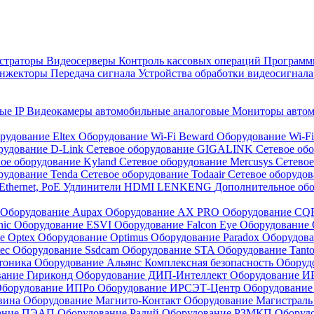
страторы
Видеосерверы
Контроль кассовых операций
Программн
инжекторы
Передача сигнала
Устройства обработки видеосигнал
ые IP
Видеокамеры автомобильные аналоговые
Мониторы авто
рудование Eltex
Оборудование Wi-Fi Beward
Оборудование Wi-F
рудование D-Link
Сетевое оборудование GIGALINK
Сетевое об
ое оборудование Kyland
Сетевое оборудование Mercusys
Сетевое
рудование Tenda
Сетевое оборудование Todaair
Сетевое оборудо
Ethernet, PoE
Удлинители HDMI LENKENG
Дополнительное об
Оборудование Aupax
Оборудование AX PRO
Оборудование C
nic
Оборудование ESVI
Оборудование Falcon Eye
Оборудование G
е Optex
Оборудование Optimus
Оборудование Paradox
Оборудова
tec
Оборудование Ssdcam
Оборудование STA
Оборудование Tant
тоника
Оборудование Альянс Комплексная безопасность
Оборуд
вание Гириконд
Оборудование ДИП-Интеллект
Оборудование И
борудование ИПРо
Оборудование ИРСЭТ-Центр
Оборудование
вина
Оборудование Магнито-Контакт
Оборудование Магистрал
вание ПЭАП
Оборудование Радий
Оборудование РЗМКП
Оборуд