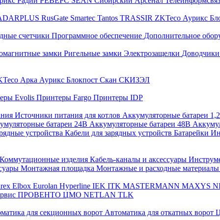
трикс
Радий
РЕВЕРС
SEAN
Сибирский Арсенал
Телеинформсвя
ADARPLUS
RusGate
Smartec
Tantos
TRASSIR
ZKTeco
Аурикс
Бл
дные счетчики
Программное обеспечение
Дополнительное обор
омагнитные замки
Ригельные замки
Электрозащелки
Доводчики
KTeco
Арка
Аурикс
Блокпост
Скан
СКИЗЭЛ
еры Evolis
Принтеры Fargo
Принтеры IDP
ания
Источники питания для котлов
Аккумуляторные батареи 1,
умуляторные батареи 24В
Аккумуляторные батареи 48В
Аккумул
рядные устройства
Кабели для зарядных устройств
Батарейки
Ин
Коммутационные изделия
Кабель-каналы и аксессуары
Инструм
ссуары
Монтажная площадка
Монтажные и расходные материал
arex
Elbox
Eurolan
Hyperline
IEK
ITK
MASTERMANN
MAXYS
N
ервис
ПРОВЕНТО
ЦМО
NETLAN
TLK
матика для секционных ворот
Автоматика для откатных ворот
Ц