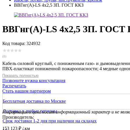
ВВГнг(А)-LS 4х2,5 ЗП. ГОСТ ККЗ
ВВГнг(А)-LS 4х2,5 ЗП. ГОСТ
Код товара: 324932
(0)
Кабель силовой круглый, с пониженным газо- и дымовыделен
ПВХ-пластикат пониженной пожароопасности; 4 медные однопрово
Показать полностью
Позвоните нужна консультация
Распечатать
Стать нашим партнером
Бесплатная доставка по Москве
Доставка в любые регионы
Информация о цене носит информационный характер и не явля
Производитель:
Срок доставки 1-2 дня при наличии на складах
153 123 ₽
/ км