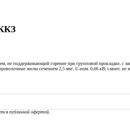
 ККЗ
ием, не поддерживающий горение при групповой прокладке, с 
лочные жилы сечением 2,5 ммᶻ, U-ном. 0,66 кВ; t-монт. не ниже
ется публичной офертой.