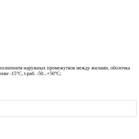
заполнением наружных промежутков между жилами, оболочка
 -15°С, t-раб. -50...+50°С;