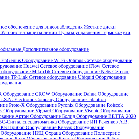
ое обеспечение для видеонаблюдения
Жесткие диски
а
Устройства защиты линий
Пульты управления
Термокожухи,
мобильные
Дополнительное оборудование
i EnGenius
Оборудование Wi-Fi Optimus
Сетевое оборудование
орудование Huawei
Сетевое оборудование iFlow
Сетевое
 оборудование MikroTik
Сетевое оборудование Netis
Сетевое
вание TP-Link
Сетевое оборудование Ubiquiti
Оборудование
орудование
QR
Оборудование CROW
Оборудование Dahua
Оборудование
.S.N. Electronic Company
Оборудование Jablotron
ние Proto-X
Оборудование Pyronix
Оборудование Roiscok
os
Оборудование Viguard
Оборудование Visonic
Оборудование
ование Артон
Оборудование Болид
Оборудование ВЕТТА-2020
ВС-Сигналспецавтоматика
Оборудование ИП Раченков А.В.
 КБ Прибор
Оборудование Квазар
Оборудование
ь
Оборудование НИЦ Охрана
Оборудование Полисервис
ование Ритм
Оборудование Риэлта
Оборудование Рубеж