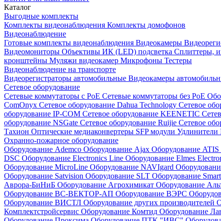
Каталог
Выгодные комплекты
Комплекты видеонаблюдения
Комплекты домофонов
Видеонаблюдение
Готовые комплекты видеонаблюдения
Видеокамеры
Видеореги
Видеомониторы
Объективы
ИК (LED) подсветка
Сплиттеры, 
кронштейны
Муляжи видеокамер
Микрофоны
Тестеры
Видеонаблюдение на транспорте
Видеорегистраторы автомобильные
Видеокамеры автомобильн
Сетевое оборудование
Сетевые коммутаторы с РоЕ
Сетевые коммутаторы без РоЕ
Обо
ComOnyx
Сетевое оборудование Dahua Technology
Сетевое обо
оборудование IP-COM
Сетевое оборудование KEENETIC
Сетев
оборудование NSGate
Сетевое оборудование Ruijie
Сетевое обо
Тахион
Оптические медиаконвертеры
SFP модули
Удлинители 
Охранно-пожарное оборудование
Оборудование Ademco
Оборудование Ajax
Оборудование ATIS
DSC
Оборудование Electronics Line
Оборудование Elmes Electro
Оборудование MicroLine
Оборудование NAVIgard
Оборудовани
Оборудование Satvision
Оборудование SLT
Оборудование Smar
Аврора-БиНиБ
Оборудование Агрохимикат
Оборудование Аль
Оборудование ВС-ВЕКТОР-АП
Оборудование ВЭРС
Оборудо
Оборудование ВИСТЛ
Оборудование других производителей
О
Комплектстройсервис
Оборудование Комтид
Оборудование Ла
Оборудование Проксима
Оборудование ПТК "ИВС"
Оборудо