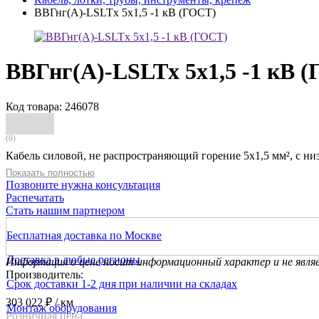
ВВГнг(А)-LSLTx 5х1,5 -1 кВ (ГОСТ)
ВВГнг(А)-LSLTx 5х1,5 -1 кВ 
Код товара: 246078
(0)
Кабель силовой, не распространяющий горение 5х1,5 мм², с ни
Показать полностью
Позвоните нужна консультация
Распечатать
Стать нашим партнером
Бесплатная доставка по Москве
Доставка в любые регионы
Информация о цене носит информационный характер и не явля
Производитель:
Срок доставки 1-2 дня при наличии на складах
303 022 ₽
/ км
Монтаж оборудования
Розничная цена