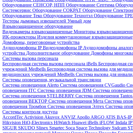
Оборудование СЕНСОР, НПП
Оборудование Септима
Оборудо
Системсервис
Оборудование СОКРАТ
Оборудование Спектр
Оборудование Теко
Оборудование Технотэл
Оборудование ТР
Тестеры дымовых извещателей
Умный дом
Взрывозащищенное оборудование
Видеокамеры взрывозащищенные
Мониторы взрывозащищен
ИК-прожекторы
Изделия коммутационные взрывозащищенные
Домофоны, переговорные устройства
Аудиодомофоны IP
Видеодомофоны IP
Аудиодомофоны анало
устройства
Дополнительное оборудование
Домофоны многокв
Системы вызова персонала
Беспроводная система вызова персонала iBells
Беспроводная си
учреждений Medbells
Беспроводная система вызова для медиц
медицинских учреждений Medbells
Система вызова для инвали
Системы оповещения, музыкальной трансляции
Система оповещения Alerto
Система оповещения CVGaudio
Си
оповещения ITC
Система оповещения JDM
Система оповеще
Система оповещения STELBERRY
Система оповещения Tanto
оповещения ВЕКТОР
Система оповещения Мета
Система опо
оповещения Тромбон
Система оповещения Элтех
Система оп
Системы контроля доступа
AccordTec
Activision
Akuvox
ANVIZ
Apollo
ARGO
ATIS
BAS-IP
Hikvision
HiQ-Electronics
HiWatch
Huawei
iBells
iFLOW
Indala
I
SIGUR
SKUDO
Slinex
Smartec
Soca
Space Technology
Ssdcam
S