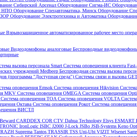
вание Сибирский Арсенал
Оборудование Сигма-ИС
Оборудова
он НПО
Оборудование Спецавтоматика, Минск
Оборудование Сп
ЕЗОР
Оборудование Электротехника и Автоматика
Оборудовани
ные
Взрывозащищенное автоматизированное рабочее место опер
говые
Видеодомофоны аналоговые
Беспроводные видеодомофо
артирные
стема вызова персонала Smart
Система оповещения клиента Fast
инских учреждений Medbeep
Беспроводная система вызова персо
дов (программа "Доступная среда")
Системы связи и вызова G
стема оповещения Emsok
Система оповещения Hikvision
Систем
ния MKV
Система оповещения OMEGA
Система оповещения Opt
s
Система оповещения TOA
Система оповещения VOLTA
Систе
вещения Октава
Система оповещения Рокот
Система оповещения
овещения ВИСТЛ
Beward
CARDDEX
CQR
CTV
Dahua Technology
Elsys
ESMART
PTRONIC
IronLogic
ISBC
J2000
J-Lock
JSBo
JSB-Systems
Keno
Op
TRAZH
Suprema
Tantos
TRASSIR
TSS
Uni-Ubi
VIZIT
Wisenet Sam