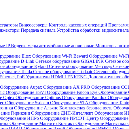
страторы
Видеосерверы
Контроль кассовых операций
Программн
инжекторы
Передача сигнала
Устройства обработки видеосигнал
ые IP
Видеокамеры автомобильные аналоговые
Мониторы авто
рудование Eltex
Оборудование Wi-Fi Beward
Оборудование Wi-F
рудование D-Link
Сетевое оборудование GIGALINK
Сетевое об
ое оборудование Kyland
Сетевое оборудование Mercusys
Сетевое
рудование Tenda
Сетевое оборудование Todaair
Сетевое оборудо
Ethernet, PoE
Удлинители HDMI LENKENG
Дополнительное об
Оборудование Aupax
Оборудование AX PRO
Оборудование C
nic
Оборудование ESVI
Оборудование Falcon Eye
Оборудование G
е Optex
Оборудование Optimus
Оборудование Paradox
Оборудова
tec
Оборудование Ssdcam
Оборудование STA
Оборудование Tant
тоника
Оборудование Альянс Комплексная безопасность
Оборуд
вание Гириконд
Оборудование ДИП-Интеллект
Оборудование И
борудование ИПРо
Оборудование ИРСЭТ-Центр
Оборудование
вина
Оборудование Магнито-Контакт
Оборудование Магистрал
вание ПЭАП
Оборудование Радий
Оборудование РЗМКП
Оборуд