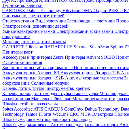
других производителей
Метаком
Олевс
Прокс
Прософт-Биоме
Турникеты, калитки
CARDDEX
Dahua Technology
Hikvision
ОМА
Oxgard
PERCo
R
Системы подсчета посетителей
Стереосчетчики
Видеосчетчики
Беспроводные счетчики
Прово
Электрозамки, доводчики дверей
Умные электронные замки
Электромеханические замки
Электр
оборудование
Металлодетекторы, интроскопы
GARRETT
Hikvision
RADARPLUS
Smartec
SmartScan
Sphinx
Z
Принтеры карт
Аксессуары к принтерам Zebra
Принтеры Advent SOLID
Принт
Источники питания
Блоки питания стабилизированные
Источники резервного пит
Аккумуляторные батареи 6В
Аккумуляторные батареи 12В
Акк
Аккумуляторные батареи 192В
Аккумуляторные термостаты
За
оборудование
Солнечные модули
Кабель, лотки, трубы, инструменты, крепеж
Кабель, провод, патч-корды
Трубы и аксессуары
Металлорукав
изоляционная
Маркеры кабельные
Металлические лотки, аксе
Шкафы, стойки, аксессуары
5bites
Accordtec
ATIS
CABEUS
ComOnyx
Dahua Technology
Dat
Technology
Tantos
TFortis
WRLine
ДКС
МЭК-Электрика
Полис
Шлагбаумы, автоматика для ворот, болларды
Шлагбаумы, комплекты
Автоматика для распашных ворот
Авто