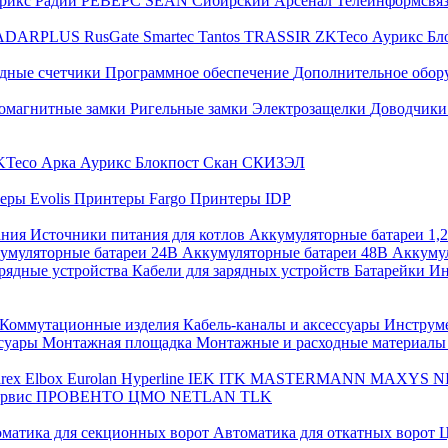
трикс
Радий
РЕВЕРС
SEAN
Сибирский Арсенал
Телеинформсвя
ADARPLUS
RusGate
Smartec
Tantos
TRASSIR
ZKTeco
Аурикс
Бл
дные счетчики
Программное обеспечение
Дополнительное обор
омагнитные замки
Ригельные замки
Электрозащелки
Доводчики
KTeco
Арка
Аурикс
Блокпост
Скан
СКИЗЭЛ
еры Evolis
Принтеры Fargo
Принтеры IDP
ания
Источники питания для котлов
Аккумуляторные батареи 1,
умуляторные батареи 24В
Аккумуляторные батареи 48В
Аккумул
рядные устройства
Кабели для зарядных устройств
Батарейки
Ин
Коммутационные изделия
Кабель-каналы и аксессуары
Инструм
ссуары
Монтажная площадка
Монтажные и расходные материал
arex
Elbox
Eurolan
Hyperline
IEK
ITK
MASTERMANN
MAXYS
N
ервис
ПРОВЕНТО
ЦМО
NETLAN
TLK
матика для секционных ворот
Автоматика для откатных ворот
Ц