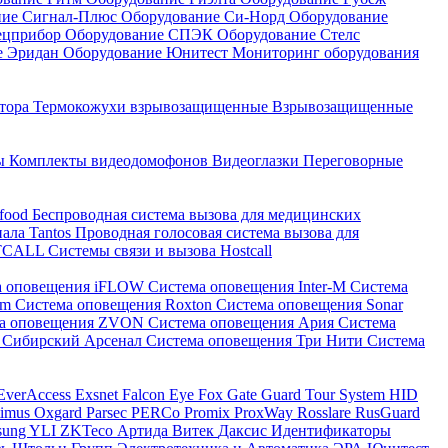
ние Сигнал-Плюс
Оборудование Си-Норд
Оборудование
ецприбор
Оборудование СПЭК
Оборудование Стелс
е Эридан
Оборудование Юнитест
Мониторинг оборудования
атора
Термокожухи взрывозащищенные
Взрывозащищенные
ны
Комплекты видеодомофонов
Видеоглазки
Переговорные
-food
Беспроводная система вызова для медицинских
нала Tantos
Проводная голосовая система вызова для
ETCALL
Системы связи и вызова Hostcall
а оповещения iFLOW
Система оповещения Inter-M
Система
im
Система оповещения Roxton
Система оповещения Sonar
ма оповещения ZVON
Система оповещения Ария
Система
 Сибирский Арсенал
Система оповещения Три Нити
Система
EverAccess
Exsnet
Falcon Eye
Fox
Gate
Guard Tour System
HID
timus
Oxgard
Parsec
PERCo
Promix
ProxWay
Rosslare
RusGuard
sung
YLI
ZKTeco
Артида
Витек
Даксис
Идентификаторы