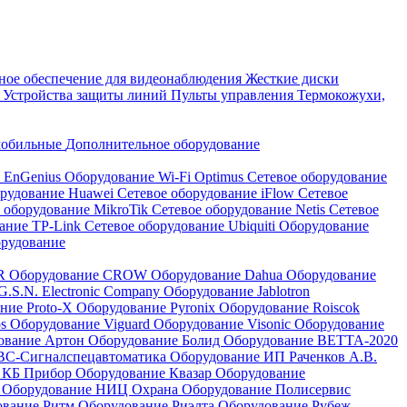
ое обеспечение для видеонаблюдения
Жесткие диски
а
Устройства защиты линий
Пульты управления
Термокожухи,
мобильные
Дополнительное оборудование
i EnGenius
Оборудование Wi-Fi Optimus
Сетевое оборудование
орудование Huawei
Сетевое оборудование iFlow
Сетевое
 оборудование MikroTik
Сетевое оборудование Netis
Сетевое
вание TP-Link
Сетевое оборудование Ubiquiti
Оборудование
орудование
QR
Оборудование CROW
Оборудование Dahua
Оборудование
.S.N. Electronic Company
Оборудование Jablotron
ние Proto-X
Оборудование Pyronix
Оборудование Roiscok
os
Оборудование Viguard
Оборудование Visonic
Оборудование
ование Артон
Оборудование Болид
Оборудование ВЕТТА-2020
ВС-Сигналспецавтоматика
Оборудование ИП Раченков А.В.
 КБ Прибор
Оборудование Квазар
Оборудование
ь
Оборудование НИЦ Охрана
Оборудование Полисервис
ование Ритм
Оборудование Риэлта
Оборудование Рубеж