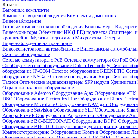
Каталог
Выгодные комплекты
Комплекты видеонаблюдения
Комплекты домофонов
Видеонаблюдение
Готовые комплекты видеонаблюдения
Видеокамеры
Видеореги
Видеомониторы
Объективы
ИК (LED) подсветка
Сплиттеры, 
кронштейны
Муляжи видеокамер
Микрофоны
Тестеры
Видеонаблюдение на транспорте
Видеорегистраторы автомобильные
Видеокамеры автомобильн
Сетевое оборудование
Сетевые коммутаторы с РоЕ
Сетевые коммутаторы без РоЕ
Обо
ComOnyx
Сетевое оборудование Dahua Technology
Сетевое обо
оборудование IP-COM
Сетевое оборудование KEENETIC
Сетев
оборудование NSGate
Сетевое оборудование Ruijie
Сетевое обо
Тахион
Оптические медиаконвертеры
SFP модули
Удлинители 
Охранно-пожарное оборудование
Оборудование Ademco
Оборудование Ajax
Оборудование ATIS
DSC
Оборудование Electronics Line
Оборудование Elmes Electro
Оборудование MicroLine
Оборудование NAVIgard
Оборудовани
Оборудование Satvision
Оборудование SLT
Оборудование Smar
Аврора-БиНиБ
Оборудование Агрохимикат
Оборудование Аль
Оборудование ВС-ВЕКТОР-АП
Оборудование ВЭРС
Оборудо
Оборудование ВИСТЛ
Оборудование других производителей
О
Комплектстройсервис
Оборудование Комтид
Оборудование Ла
Оборудование Проксима
Оборудование ПТК "ИВС"
Оборудо