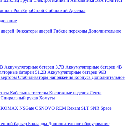
зь
Штольц Групп
Электротехника и Автоматика
ЭРА
Юнитест
окпост
РостЕвроСтрой
Сибирский Арсенал
удование
 дверей
Фиксаторы дверей
Гибкие переходы
Дополнительное
2В
Аккумуляторные батареи 3,7В
Аккумуляторные батареи 4В
яторные батареи 51,2В
Аккумуляторные батареи 96В
верторы
Стабилизаторы напряжения
Корпуса
Дополнительное
енты
Кабельные тестеры
Крепежные изделия
Лента
ы
Спиральный рукав
Хомуты
IKOMAX
NSGate
OSNOVO
REM
Rexant
SLT
SNR
Space
епной барьер
Болларды
Дополнительное оборудование