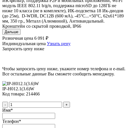
ИК-фильтр, Поддержка P2P и мобильных приложений, Wi-Fi
модуль IEEE 802.11 b/g/n, поддержка microSD до 128ГБ не
ниже 10 класса (не в комплекте), ИК-подсветка 18 Ик-диодов
(до 25м), D-WDR, DC12В (600 мА), -45°С...+50°С, 62х61*189
мм, 350 гр., Металл (Алюминий), Антивандальный.
Кронштейн со скрытой проводкой, IP66
Дальше
Розничная цена
6 091 ₽
Индивидуальная цена
Узнать цену
Запросить цену ниже
Чтобы запросить цену ниже, укажите номер телефона и e-mail.
Все остальные данные Вы сможете сообщить менеджеру.
IP-H012.1(3.6)W
Код товара: 214466
-
+
Имя
*
Телефон
*