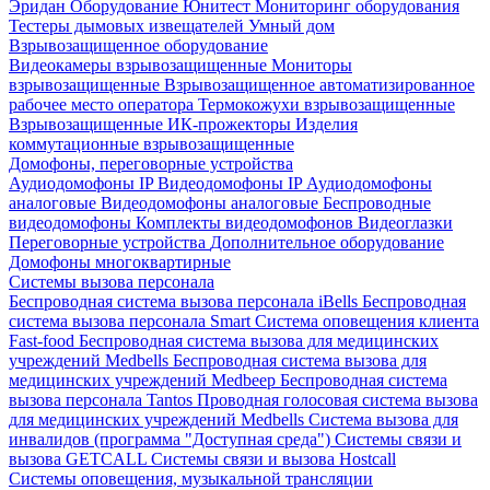
Эридан
Оборудование Юнитест
Мониторинг оборудования
Тестеры дымовых извещателей
Умный дом
Взрывозащищенное оборудование
Видеокамеры взрывозащищенные
Мониторы
взрывозащищенные
Взрывозащищенное автоматизированное
рабочее место оператора
Термокожухи взрывозащищенные
Взрывозащищенные ИК-прожекторы
Изделия
коммутационные взрывозащищенные
Домофоны, переговорные устройства
Аудиодомофоны IP
Видеодомофоны IP
Аудиодомофоны
аналоговые
Видеодомофоны аналоговые
Беспроводные
видеодомофоны
Комплекты видеодомофонов
Видеоглазки
Переговорные устройства
Дополнительное оборудование
Домофоны многоквартирные
Системы вызова персонала
Беспроводная система вызова персонала iBells
Беспроводная
система вызова персонала Smart
Система оповещения клиента
Fast-food
Беспроводная система вызова для медицинских
учреждений Medbells
Беспроводная система вызова для
медицинских учреждений Medbeep
Беспроводная система
вызова персонала Tantos
Проводная голосовая система вызова
для медицинских учреждений Medbells
Система вызова для
инвалидов (программа "Доступная среда")
Системы связи и
вызова GETCALL
Системы связи и вызова Hostcall
Системы оповещения, музыкальной трансляции