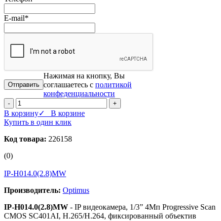
E-mail
*
Нажимая на кнопку, Вы
соглашаетесь с
политикой
конфеденциальности
-
+
В корзину
✓ В корзине
Купить в один клик
Код товара:
226158
(0)
IP-H014.0(2.8)MW
Производитель:
Optimus
IP-H014.0(2.8)MW
- IP видеокамера, 1/3” 4Мп Progressive Scan
CMOS SC401AI, H.265/H.264, фиксированный объектив