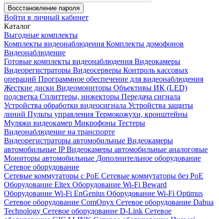
Восстановление пароля
Войти в личный кабинет
Каталог
Выгодные комплекты
Комплекты видеонаблюдения
Комплекты домофонов
Видеонаблюдение
Готовые комплекты видеонаблюдения
Видеокамеры
Видеорегистраторы
Видеосерверы
Контроль кассовых
операций
Программное обеспечение для видеонаблюдения
Жесткие диски
Видеомониторы
Объективы
ИК (LED)
подсветка
Сплиттеры, инжекторы
Передача сигнала
Устройства обработки видеосигнала
Устройства защиты
линий
Пульты управления
Термокожухи, кронштейны
Муляжи видеокамер
Микрофоны
Тестеры
Видеонаблюдение на транспорте
Видеорегистраторы автомобильные
Видеокамеры
автомобильные IP
Видеокамеры автомобильные аналоговые
Мониторы автомобильные
Дополнительное оборудование
Сетевое оборудование
Сетевые коммутаторы с РоЕ
Сетевые коммутаторы без РоЕ
Оборудование Eltex
Оборудование Wi-Fi Beward
Оборудование Wi-Fi EnGenius
Оборудование Wi-Fi Optimus
Сетевое оборудование ComOnyx
Сетевое оборудование Dahua
Technology
Сетевое оборудование D-Link
Сетевое