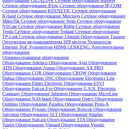
оборудование GIGALINK
Сетевое оборудование Huawei
Сетевое оборудование iFlow
Сетевое оборудование IP-COM
Сетевое оборудование KEENETIC
Сетевое оборудование
Kyland
Сетевое оборудование Mercusys
Сетевое оборудование
MikroTik
Сетевое оборудование Netis
Сетевое оборудование
NSGate
Сетевое оборудование Ruijie
Сетевое оборудование
Tenda
Сетевое оборудование Todaair
Сетевое оборудование
TP-Link
Сетевое оборудование Ubiquiti
Оборудование Тахион
Оптические медиаконвертеры
SFP модули
Удлинители
Ethernet, PoE
Удлинители HDMI LENKENG
Дополнительное
оборудование
Охранно-пожарное оборудование
Оборудование Ademco
Оборудование Ajax
Оборудование
ATIS
Оборудование Aupax
Оборудование AX PRO
Оборудование CQR
Оборудование CROW
Оборудование
Dahua
Оборудование DSC
Оборудование Electronics Line
Оборудование Elmes Electronic
Оборудование ESVI
Оборудование Falcon Eye
Оборудование G.S.N. Electronic
Company
Оборудование Jablotron
Оборудование MicroLine
Оборудование NAVIgard
Оборудование Optex
Оборудование
Optimus
Оборудование Paradox
Оборудование Proto-X
Оборудование Pyronix
Оборудование Roiscok
Оборудование
Satvision
Оборудование SLT
Оборудование Smartec
Оборудование Ssdcam
Оборудование STA
Оборудование
Tantos
Оборудование Viguard
Оборудование Visonic