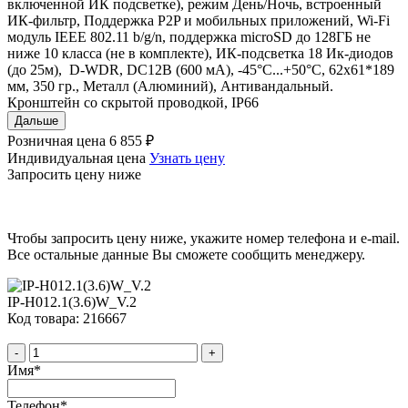
включенной ИК подсветке), режим День/Ночь, встроенный
ИК-фильтр, Поддержка P2P и мобильных приложений, Wi-Fi
модуль IEEE 802.11 b/g/n, поддержка microSD до 128ГБ не
ниже 10 класса (не в комплекте), ИК-подсветка 18 Ик-диодов
(до 25м), D-WDR, DC12В (600 мА), -45°С...+50°С, 62х61*189
мм, 350 гр., Металл (Алюминий), Антивандальный.
Кронштейн со скрытой проводкой, IP66
Дальше
Розничная цена
6 855 ₽
Индивидуальная цена
Узнать цену
Запросить цену ниже
Чтобы запросить цену ниже, укажите номер телефона и e-mail.
Все остальные данные Вы сможете сообщить менеджеру.
IP-H012.1(3.6)W_V.2
Код товара: 216667
-
+
Имя
*
Телефон
*