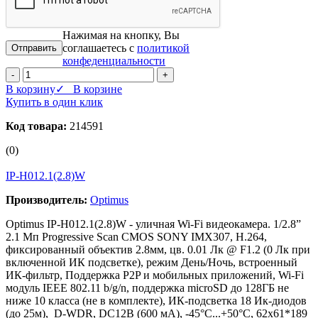
Нажимая на кнопку, Вы
соглашаетесь с
политикой
конфеденциальности
-
+
В корзину
✓ В корзине
Купить в один клик
Код товара:
214591
(0)
IP-H012.1(2.8)W
Производитель:
Optimus
Optimus IP-H012.1(2.8)W - уличная Wi-Fi видеокамера. 1/2.8”
2.1 Мп Progressive Scan CMOS SONY IMX307, Н.264,
фиксированный объектив 2.8мм, цв. 0.01 Лк @ F1.2 (0 Лк при
включенной ИК подсветке), режим День/Ночь, встроенный
ИК-фильтр, Поддержка P2P и мобильных приложений, Wi-Fi
модуль IEEE 802.11 b/g/n, поддержка microSD до 128ГБ не
ниже 10 класса (не в комплекте), ИК-подсветка 18 Ик-диодов
(до 25м), D-WDR, DC12В (600 мА), -45°С...+50°С, 62х61*189