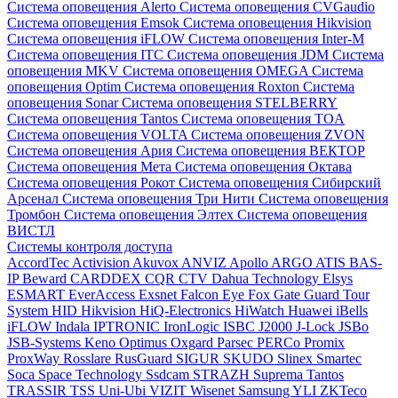
Система оповещения Alerto
Система оповещения CVGaudio
Система оповещения Emsok
Система оповещения Hikvision
Система оповещения iFLOW
Система оповещения Inter-M
Система оповещения ITC
Система оповещения JDM
Система
оповещения MKV
Система оповещения OMEGA
Система
оповещения Optim
Система оповещения Roxton
Система
оповещения Sonar
Система оповещения STELBERRY
Система оповещения Tantos
Система оповещения TOA
Система оповещения VOLTA
Система оповещения ZVON
Система оповещения Ария
Система оповещения ВЕКТОР
Система оповещения Мета
Система оповещения Октава
Система оповещения Рокот
Система оповещения Сибирский
Арсенал
Система оповещения Три Нити
Система оповещения
Тромбон
Система оповещения Элтех
Система оповещения
ВИСТЛ
Системы контроля доступа
AccordTec
Activision
Akuvox
ANVIZ
Apollo
ARGO
ATIS
BAS-
IP
Beward
CARDDEX
CQR
CTV
Dahua Technology
Elsys
ESMART
EverAccess
Exsnet
Falcon Eye
Fox
Gate
Guard Tour
System
HID
Hikvision
HiQ-Electronics
HiWatch
Huawei
iBells
iFLOW
Indala
IPTRONIC
IronLogic
ISBC
J2000
J-Lock
JSBo
JSB-Systems
Keno
Optimus
Oxgard
Parsec
PERCo
Promix
ProxWay
Rosslare
RusGuard
SIGUR
SKUDO
Slinex
Smartec
Soca
Space Technology
Ssdcam
STRAZH
Suprema
Tantos
TRASSIR
TSS
Uni-Ubi
VIZIT
Wisenet Samsung
YLI
ZKTeco