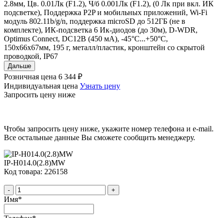
2.8мм, Цв. 0.01Лк (F1.2), Ч/б 0.001Лк (F1.2), (0 Лк при вкл. ИК
подсветке), Поддержка P2P и мобильных приложений, Wi-Fi
модуль 802.11b/g/n, поддержка microSD до 512ГБ (не в
комплекте), ИК-подсветка 6 Ик-диодов (до 30м), D-WDR,
Optimus Connect, DC12В (450 мА), -45°С...+50°С,
150х66х67мм, 195 г, металл/пластик, кронштейн со скрытой
проводкой, IP67
Дальше
Розничная цена
6 344 ₽
Индивидуальная цена
Узнать цену
Запросить цену ниже
Чтобы запросить цену ниже, укажите номер телефона и e-mail.
Все остальные данные Вы сможете сообщить менеджеру.
IP-H014.0(2.8)MW
Код товара: 226158
-
+
Имя
*