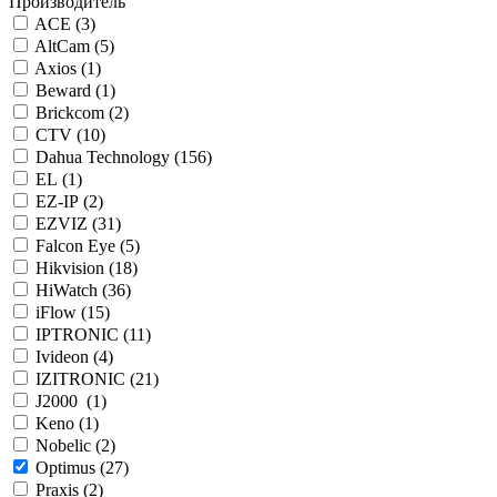
Производитель
ACE (
3
)
AltCam (
5
)
Axios (
1
)
Beward (
1
)
Brickcom (
2
)
CTV (
10
)
Dahua Technology (
156
)
EL (
1
)
EZ-IP (
2
)
EZVIZ (
31
)
Falcon Eye (
5
)
Hikvision (
18
)
HiWatch (
36
)
iFlow (
15
)
IPTRONIC (
11
)
Ivideon (
4
)
IZITRONIC (
21
)
J2000 (
1
)
Keno (
1
)
Nobelic (
2
)
Optimus (
27
)
Praxis (
2
)