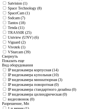
Satvision (
1
)
Space Technology (
8
)
SpaceCam (
1
)
Ssdcam (
7
)
Tantos (
18
)
Tenda (
11
)
TRASSIR (
25
)
Uniview (UNV) (
6
)
Viguard (
2
)
Vivotek (
1
)
VStarcam (
39
)
Свернуть
Показать еще
Вид оборудования
IP видеокамера корпусная (
14
)
IP видеокамера купольная (
10
)
IP видеокамера миниатюрная (
3
)
IP видеокамера поворотная (
0
)
IP видеокамера стандартного дизайна (
0
)
IP видеокамера цилиндрическая (
0
)
видеозвонок (
0
)
Разрешение, Мп
1 и менее (
1
)