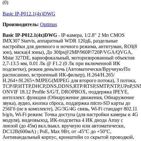
(0)
Basic IP-P012.1(4x)DWG
Производитель:
Optimus
Basic IP-P012.1(4x)DWG
- IP-камера, 1/2.8" 2 Мп CMOS
IMX307 Starvis, аппаратный WDR 120дБ, раздельные
настройки для дневного и ночного режима, антитуман, ROI(8
зон), маска(4 зоны), До 30fps@2MP/960P/720P/VGA/QVGA,
Mstar 327DE, вариофокальный, моторизированный объектив
2,7-13.5 мм, 0.01 Лк @ F1.2 (0 Лк при включенной ИК
подсветке), режим день/ночь (Автоматически/Вручную/По
расписанию, встроенный ИК-фильтр), Н.264/H.265/
Н.264+/H.265+/MJPEG(MJPEG для второго потока), 3 потока,
TCP/IP,HTTP,DHCP,DNS,DDNS,RTP/RTSP,SMTP,NTP,UPnP,SN
ONVIF 18.12 Profile S/G/T, DROPBOX, поддержка IPEYE,
интеллект. функции (Обнаружение движения, Обнаружение
звука), аудио, кнопка сброса, поддержка micro-SD карты до
256Гб (не в комплекте), 2G/3G/4G связь, Wi-Fi стандарт 802.11
b/g/n, Wi-Fi режим: Точка доступа (для настройки камеры и 4G
модуля), видеовыход, ИК-подсветка 4 ИК диода Array с
линзой (до 45м) вкл./выкл. вручную или автоматически,
DC12В(600мА) ; РоЕ, Мах 9Вт, от -45°С до +50°С,
Антивандальный корпус, кронштейн со скрытой проводкой,