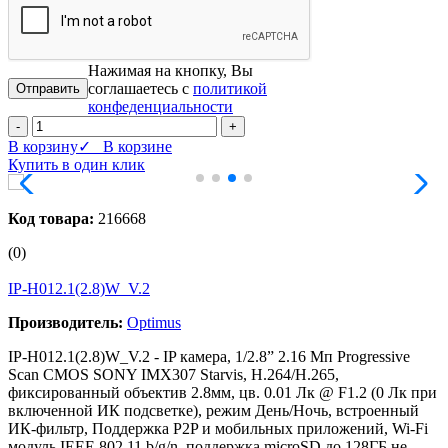
Нажимая на кнопку, Вы
соглашаетесь с
политикой
конфеденциальности
-
+
В корзину
✓ В корзине
Купить в один клик
Код товара:
216668
(0)
IP-H012.1(2.8)W_V.2
Производитель:
Optimus
IP-H012.1(2.8)W_V.2 - IP камера, 1/2.8” 2.16 Мп Progressive
Scan CMOS SONY IMX307 Starvis, H.264/H.265,
фиксированный объектив 2.8мм, цв. 0.01 Лк @ F1.2 (0 Лк при
включенной ИК подсветке), режим День/Ночь, встроенный
ИК-фильтр, Поддержка P2P и мобильных приложений, Wi-Fi
модуль IEEE 802.11 b/g/n, поддержка microSD до 128ГБ не