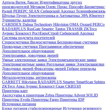
Артида
Витек
Даксис
Идентификаторы других
производителей
Метаком
Олевс
Прокс
Прософт-Биометрикс
Радий
РЕВЕРС
SEAN
Сибирский Арсенал
Телеинформсвязь
Штольц Групп
Электротехника и Автоматика
ЭРА
Юнитест
Турникеты, калитки
CARDDEX
Dahua Technology
Hikvision
ОМА
Oxgard
PERCo
RADARPLUS
RusGate
Smartec
Tantos
TRASSIR
ZKTeco
Аурикс
Блокпост
РостЕвроСтрой
Сибирский Арсенал
Системы подсчета посетителей
Стереосчетчики
Видеосчетчики
Беспроводные счетчики
Проводные счетчики
Программное обеспечение
Дополнительное оборудование
Электрозамки, доводчики дверей
Умные электронные замки
Электромеханические замки
Электромагнитные замки
Ригельные замки
Электрозащелки
Доводчики дверей
Фиксаторы дверей
Гибкие переходы
Дополнительное оборудование
Металлодетекторы, интроскопы
GARRETT
Hikvision
RADARPLUS
Smartec
SmartScan
Sphinx
ZKTeco
Арка
Аурикс
Блокпост
Скан
СКИЗЭЛ
Принтеры карт
Аксессуары к принтерам Zebra
Принтеры Advent SOLID
Принтеры Evolis
Принтеры Fargo
Принтеры IDP
Источники питания
Блоки питания стабилизированные
Источники резервного