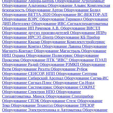
Оборудование Аврора-БиНиБ
Оборудование Агрохимикат
Оборудование Альтоника
Оборудование Альянс Комплексная
безопасность
Оборудование Артон
Оборудование Болид
Оборудование ВЕТТА-2020
Оборудование ВС-ВЕКТОР-АП
Оборудование ВЭРС
Оборудование Гириконд
Оборудование
ДИП-Интеллект
Оборудование ИВС-Сигналспецавтоматика
Оборудование ИП Раченков А.В.
Оборудование ВИСТЛ
Оборудование других производителей
Оборудование ИПРо
Оборудование ИРСЭТ-Центр
Оборудование КБ Прибор
Оборудование Квазар
Оборудование Комплектстройсервис
Оборудование Комтид
Оборудование Лавина
Оборудование
Магнито-Контакт
Оборудование Магистраль
Оборудование
НИЦ Охрана
Оборудование Полисервис
Оборудование
Проксима
Оборудование ПТК "ИВС"
Оборудование ПЭАП
Оборудование Радий
Оборудование РЗМКП
Оборудование
Ритм
Оборудование Риэлта
Оборудование Рубеж
Оборудование СЕНСОР, НПП
Оборудование Септима
Оборудование Сибирский Арсенал
Оборудование Сигма-ИС
Оборудование Сигнал-Плюс
Оборудование Си-Норд
Оборудование Системсервис
Оборудование СОКРАТ
Оборудование Спектрон НПО
Оборудование
Спецавтоматика, Минск
Оборудование Спецприбор
Оборудование СПЭК
Оборудование Стелс
Оборудование
Теко
Оборудование Технотэл
Оборудование ТРЕЗОР
Оборудование Электротехника и Автоматика
Оборудование