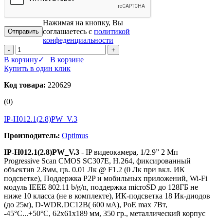
Нажимая на кнопку, Вы
соглашаетесь с
политикой
конфеденциальности
-
+
В корзину
✓ В корзине
Купить в один клик
Код товара:
220629
(0)
IP-H012.1(2.8)PW_V.3
Производитель:
Optimus
IP-H012.1(2.8)PW_V.3
- IP видеокамера, 1/2.9” 2 Мп
Progressive Scan CMOS SС307Е, Н.264, фиксированный
объектив 2.8мм, цв. 0.01 Лк @ F1.2 (0 Лк при вкл. ИК
подсветке), Поддержка P2P и мобильных приложений, Wi-Fi
модуль IEEE 802.11 b/g/n, поддержка microSD до 128ГБ не
ниже 10 класса (не в комплекте), ИК-подсветка 18 Ик-диодов
(до 25м), D-WDR,DC12В( 600 мА), PoE max 7Вт,
-45°С...+50°С, 62х61х189 мм, 350 гр., металлический корпус