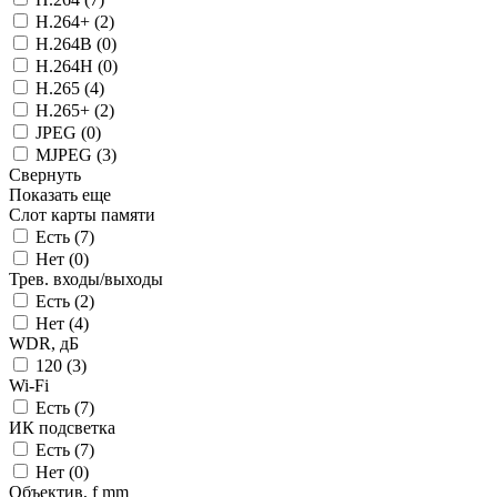
H.264+ (
2
)
H.264B (
0
)
H.264H (
0
)
H.265 (
4
)
H.265+ (
2
)
JPEG (
0
)
MJPEG (
3
)
Свернуть
Показать еще
Слот карты памяти
Есть (
7
)
Нет (
0
)
Трев. входы/выходы
Есть (
2
)
Нет (
4
)
WDR, дБ
120 (
3
)
Wi-Fi
Есть (
7
)
ИК подсветка
Есть (
7
)
Нет (
0
)
Объектив, f mm