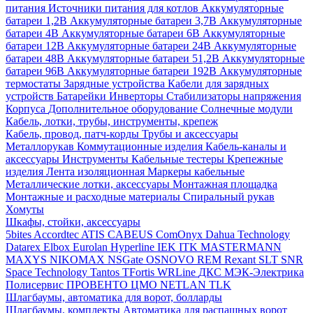
питания
Источники питания для котлов
Аккумуляторные
батареи 1,2В
Аккумуляторные батареи 3,7В
Аккумуляторные
батареи 4В
Аккумуляторные батареи 6В
Аккумуляторные
батареи 12В
Аккумуляторные батареи 24В
Аккумуляторные
батареи 48В
Аккумуляторные батареи 51,2В
Аккумуляторные
батареи 96В
Аккумуляторные батареи 192В
Аккумуляторные
термостаты
Зарядные устройства
Кабели для зарядных
устройств
Батарейки
Инверторы
Стабилизаторы напряжения
Корпуса
Дополнительное оборудование
Солнечные модули
Кабель, лотки, трубы, инструменты, крепеж
Кабель, провод, патч-корды
Трубы и аксессуары
Металлорукав
Коммутационные изделия
Кабель-каналы и
аксессуары
Инструменты
Кабельные тестеры
Крепежные
изделия
Лента изоляционная
Маркеры кабельные
Металлические лотки, аксессуары
Монтажная площадка
Монтажные и расходные материалы
Спиральный рукав
Хомуты
Шкафы, стойки, аксессуары
5bites
Accordtec
ATIS
CABEUS
ComOnyx
Dahua Technology
Datarex
Elbox
Eurolan
Hyperline
IEK
ITK
MASTERMANN
MAXYS
NIKOMAX
NSGate
OSNOVO
REM
Rexant
SLT
SNR
Space Technology
Tantos
TFortis
WRLine
ДКС
МЭК-Электрика
Полисервис
ПРОВЕНТО
ЦМО
NETLAN
TLK
Шлагбаумы, автоматика для ворот, болларды
Шлагбаумы, комплекты
Автоматика для распашных ворот