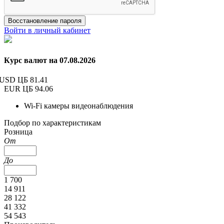
Восстановление пароля
Войти в личный кабинет
Курс валют на 07.08.2026
USD ЦБ
81.41
EUR ЦБ
94.06
Wi-Fi камеры видеонаблюдения
Подбор по характеристикам
Розница
От
До
1 700
14 911
28 122
41 332
54 543