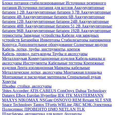
Блоки питания стабилизированные
Источники резервного
питания
Источники питания для котлов
Аккумуляторные
батареи 1,2В
Аккумуляторные батареи 3,7В
Аккумуляторные
батареи 4В
Аккумуляторные батареи 6В
Аккумуляторные
батареи 12В
Аккумуляторные батареи 24В
Аккумуляторные
батареи 48В
Аккумуляторные батареи 51,2В
Аккумуляторные
батареи 96В
Аккумуляторные батареи 192В
Аккумуляторные
термостаты
Зарядные устройства
Кабели для зарядных
устройств
Батарейки
Инверторы
Стабилизаторы напряжения
Корпуса
Дополнительное оборудование
Солнечные модули
Кабель, лотки, трубы, инструменты, крепеж
Кабель, провод, патч-корды
Трубы и аксессуары
Металлорукав
Коммутационные изделия
Кабель-каналы и
аксессуары
Инструменты
Кабельные тестеры
Крепежные
изделия
Лента изоляционная
Маркеры кабельные
Металлические лотки, аксессуары
Монтажная площадка
Монтажные и расходные материалы
Спиральный рукав
Хомуты
Шкафы, стойки, аксессуары
5bites
Accordtec
ATIS
CABEUS
ComOnyx
Dahua Technology
Datarex
Elbox
Eurolan
Hyperline
IEK
ITK
MASTERMANN
MAXYS
NIKOMAX
NSGate
OSNOVO
REM
Rexant
SLT
SNR
Space Technology
Tantos
TFortis
WRLine
ДКС
МЭК-Электрика
Полисервис
ПРОВЕНТО
ЦМО
NETLAN
TLK
Шлагбаумы, автоматика для ворот, болларды