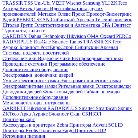
TRASSIR
TSS
Uni-Ubi
VIZIT
Wisenet Samsung
YLI
ZKTeco
Артида
Витек
Даксис
Идентификаторы других
производителей
Метаком
Олевс
Прокс
Прософт-Биометрикс
Радий
РЕВЕРС
SEAN
Сибирский Арсенал
Телеинформсвязь
Штольц Групп
Электротехника и Автоматика
ЭРА
Юнитест
Турникеты, калитки
CARDDEX
Dahua Technology
Hikvision
ОМА
Oxgard
PERCo
RADARPLUS
RusGate
Smartec
Tantos
TRASSIR
ZKTeco
Аурикс
Блокпост
РостЕвроСтрой
Сибирский Арсенал
Системы подсчета посетителей
Стереосчетчики
Видеосчетчики
Беспроводные счетчики
Проводные счетчики
Программное обеспечение
Дополнительное оборудование
Электрозамки, доводчики дверей
Умные электронные замки
Электромеханические замки
Электромагнитные замки
Ригельные замки
Электрозащелки
Доводчики дверей
Фиксаторы дверей
Гибкие переходы
Дополнительное оборудование
Металлодетекторы, интроскопы
GARRETT
Hikvision
RADARPLUS
Smartec
SmartScan
Sphinx
ZKTeco
Арка
Аурикс
Блокпост
Скан
СКИЗЭЛ
Принтеры карт
Аксессуары к принтерам Zebra
Принтеры Advent SOLID
Принтеры Evolis
Принтеры Fargo
Принтеры IDP
Источники питания