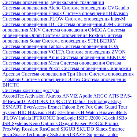
Системы оповещения, музыкальной трансляции
Система оповещения Alerto
Система оповещения CVGaudio
Система оповещения Emsok
Система оповещения Hikvision
Система оповещения iFLOW
Система оповещения Inter-M
Система оповещения ITC
Система оповещения JDM
Система
оповещения MKV
Система оповещения OMEGA
Система
оповещения Optim
Система оповещения Roxton
Система
оповещения Sonar
Система оповещения STELBERRY
Система оповещения Tantos
Система оповещения TOA
Система оповещения VOLTA
Система оповещения ZVON
Система оповещения Ария
Система оповещения ВЕКТОР
Система оповещения Мета
Система оповещения Октава
Система оповещения Рокот
Система оповещения Сибирский
Арсенал
Система оповещения Три Нити
Система оповещения
Тромбон
Система оповещения Элтех
Система оповещения
ВИСТЛ
Системы контроля доступа
AccordTec
Activision
Akuvox
ANVIZ
Apollo
ARGO
ATIS
BAS-
IP
Beward
CARDDEX
CQR
CTV
Dahua Technology
Elsys
ESMART
EverAccess
Exsnet
Falcon Eye
Fox
Gate
Guard Tour
System
HID
Hikvision
HiQ-Electronics
HiWatch
Huawei
iBells
iFLOW
Indala
IPTRONIC
IronLogic
ISBC
J2000
J-Lock
JSBo
JSB-Systems
Keno
Optimus
Oxgard
Parsec
PERCo
Promix
ProxWay
Rosslare
RusGuard
SIGUR
SKUDO
Slinex
Smartec
Soca
Space Technology
Ssdcam
STRAZH
Suprema
Tantos