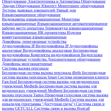
Оборудование Электротехника и Автоматика
Оборудование
Эридан
Оборудование Юнитест
Мониторинг оборудования
Тестеры дымовых извещателей
Умный дом
Взрывозащищенное оборудование
Видеокамеры взрывозащищенные
Мониторы
взрывозащищенные
Взрывозащищенное автоматизированное
рабочее место оператора
Термокожухи взрывозащищенные
Взрывозащищенные ИК-прожекторы
Изделия
коммутационные взрывозащищенные
Домофоны, переговорные устройства
Аудиодомофоны IP
Видеодомофоны IP
Аудиодомофоны
аналоговые
Видеодомофоны аналоговые
Беспроводные
видеодомофоны
Комплекты видеодомофонов
Видеоглазки
Переговорные устройства
Дополнительное оборудование
Домофоны многоквартирные
Системы вызова персонала
Беспроводная система вызова персонала iBells
Беспроводная
система вызова персонала Smart
Система оповещения клиента
Fast-food
Беспроводная система вызова для медицинских
учреждений Medbells
Беспроводная система вызова для
медицинских учреждений Medbeep
Беспроводная система
вызова персонала Tantos
Проводная голосовая система вызова
для медицинских учреждений Medbells
Система вызова для
инвалидов (программа "Доступная среда")
Системы связи и
вызова GETCALL
Системы связи и вызова Hostcall