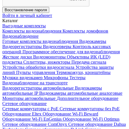
Восстановление пароля
Войти в личный кабинет
Каталог
Выгодные комплекты
Комплекты видеонаблюдения
Комплекты домофонов
Видеонаблюдение
Готовые комплекты видеонаблюдения
Видеокамеры
Видеорегистраторы
Видеосерверы
Контроль кассовых
операций
Программное обеспечение для видеонаблюдения
Жесткие диски
Видеомониторы
Объективы
ИК (LED)
подсветка
Сплиттеры, инжекторы
Передача сигнала
Устройства обработки видеосигнала
Устройства защиты
линий
Пульты управления
Термокожухи, кронштейны
Муляжи видеокамер
Микрофоны
Тестеры
Видеонаблюдение на транспорте
Видеорегистраторы автомобильные
Видеокамеры
автомобильные IP
Видеокамеры автомобильные аналоговые
Мониторы автомобильные
Дополнительное оборудование
Сетевое оборудование
Сетевые коммутаторы с РоЕ
Сетевые коммутаторы без РоЕ
Оборудование Eltex
Оборудование Wi-Fi Beward
Оборудование Wi-Fi EnGenius
Оборудование Wi-Fi Optimus
Сетевое оборудование ComOnyx
Сетевое оборудование Dahua