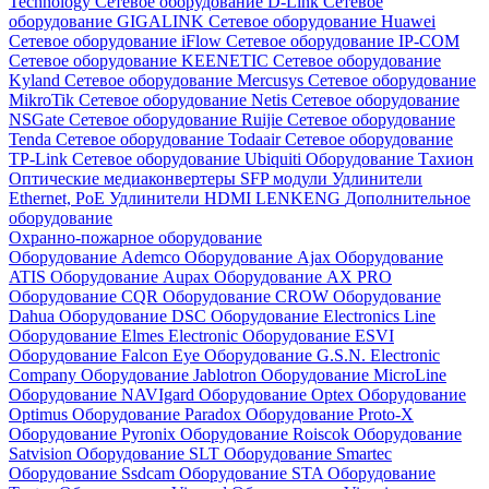
Technology
Сетевое оборудование D-Link
Сетевое
оборудование GIGALINK
Сетевое оборудование Huawei
Сетевое оборудование iFlow
Сетевое оборудование IP-COM
Сетевое оборудование KEENETIC
Сетевое оборудование
Kyland
Сетевое оборудование Mercusys
Сетевое оборудование
MikroTik
Сетевое оборудование Netis
Сетевое оборудование
NSGate
Сетевое оборудование Ruijie
Сетевое оборудование
Tenda
Сетевое оборудование Todaair
Сетевое оборудование
TP-Link
Сетевое оборудование Ubiquiti
Оборудование Тахион
Оптические медиаконвертеры
SFP модули
Удлинители
Ethernet, PoE
Удлинители HDMI LENKENG
Дополнительное
оборудование
Охранно-пожарное оборудование
Оборудование Ademco
Оборудование Ajax
Оборудование
ATIS
Оборудование Aupax
Оборудование AX PRO
Оборудование CQR
Оборудование CROW
Оборудование
Dahua
Оборудование DSC
Оборудование Electronics Line
Оборудование Elmes Electronic
Оборудование ESVI
Оборудование Falcon Eye
Оборудование G.S.N. Electronic
Company
Оборудование Jablotron
Оборудование MicroLine
Оборудование NAVIgard
Оборудование Optex
Оборудование
Optimus
Оборудование Paradox
Оборудование Proto-X
Оборудование Pyronix
Оборудование Roiscok
Оборудование
Satvision
Оборудование SLT
Оборудование Smartec
Оборудование Ssdcam
Оборудование STA
Оборудование