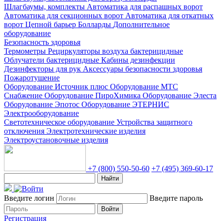
Шлагбаумы, комплекты
Автоматика для распашных ворот
Автоматика для секционных ворот
Автоматика для откатных
ворот
Цепной барьер
Болларды
Дополнительное
оборудование
Безопасность здоровья
Термометры
Рециркуляторы воздуха бактерицидные
Облучатели бактерицидные
Кабины дезинфекции
Дезинфекторы для рук
Аксессуары безопасности здоровья
Пожаротушение
Оборудование Источник плюс
Оборудование МТС
Снабжение
Оборудование ПироХимика
Оборудование Элеста
Оборудование Эпотос
Оборудование ЭТЕРНИС
Электрооборудование
Светотехническое оборудование
Устройства защитного
отключения
Электротехнические изделия
Электроустановочные изделия
+7 (800) 550-50-60
+7 (495) 369-60-17
Найти
Введите логин
Введите пароль
Войти
Регистрация