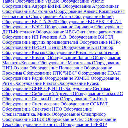
Tantos
Оборудование Viguard
Оборудование Visonic
Оборудование Аврора-БиНиБ
Оборудование Агрохимикат
Оборудование Альтоника
Оборудование Альянс Комплексная
безопасность
Оборудование Артон
Оборудование Болид
Оборудование ВЕТТА-2020
Оборудование ВС-ВЕКТОР-АП
Оборудование ВЭРС
Оборудование Гириконд
Оборудование
ДИП-Интеллект
Оборудование ИВС-Сигналспецавтоматика
Оборудование ИП Раченков А.В.
Оборудование ВИСТЛ
Оборудование других производителей
Оборудование ИПРо
Оборудование ИРСЭТ-Центр
Оборудование КБ Прибор
Оборудование Квазар
Оборудование Комплектстройсервис
Оборудование Комтид
Оборудование Лавина
Оборудование
Магнито-Контакт
Оборудование Магистраль
Оборудование
НИЦ Охрана
Оборудование Полисервис
Оборудование
Проксима
Оборудование ПТК "ИВС"
Оборудование ПЭАП
Оборудование Радий
Оборудование РЗМКП
Оборудование
Ритм
Оборудование Риэлта
Оборудование Рубеж
Оборудование СЕНСОР, НПП
Оборудование Септима
Оборудование Сибирский Арсенал
Оборудование Сигма-ИС
Оборудование Сигнал-Плюс
Оборудование Си-Норд
Оборудование Системсервис
Оборудование СОКРАТ
Оборудование Спектрон НПО
Оборудование
Спецавтоматика, Минск
Оборудование Спецприбор
Оборудование СПЭК
Оборудование Стелс
Оборудование
Теко
Оборудование Технотэл
Оборудование ТРЕЗОР