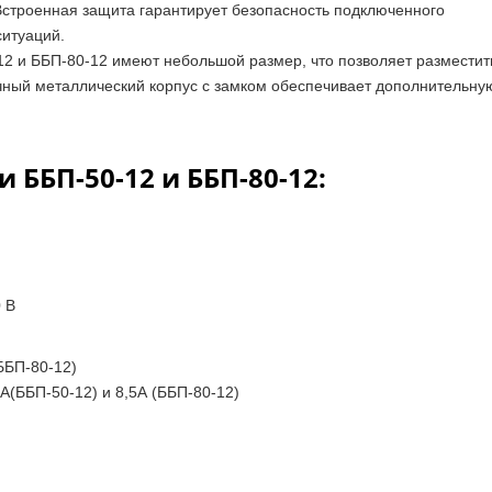
Встроенная защита гарантирует безопасность подключенного
ситуаций.
12 и ББП-80-12 имеют небольшой размер, что позволяет разместит
очный металлический корпус с замком обеспечивает дополнительну
 ББП-50-12 и ББП-80-12:
0 В
ББП-80-12)
A(ББП-50-12) и 8,5А (ББП-80-12)