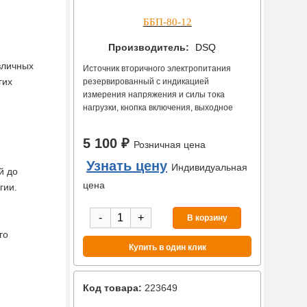
ББП-80-12
Производитель:
DSQ
зличных
Источник вторичного электропитания
гих
резервированный с индикацией
измерения напряжения и силы тока
нагрузки, кнопка включения, выходное
напряжение постоянного тока 11,5-14 В,
номинальный ток нагрузки 8 А,
5 100 ₽
Розничная цена
максимальный ток нагрузки 8,5 А, АКБ
2х7А/ч или 1х17(18)А/ч, металлический
Узнать цену
Индивидуальная
й до
корпус с замком.
цена
гии.
-
+
В корзину
го
Купить в один клик
Код товара:
223649