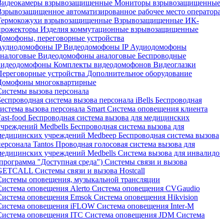
Видеокамеры взрывозащищенные
Мониторы взрывозащищенны
Взрывозащищенное автоматизированное рабочее место оператор
Термокожухи взрывозащищенные
Взрывозащищенные ИК-
прожекторы
Изделия коммутационные взрывозащищенные
Домофоны, переговорные устройства
Аудиодомофоны IP
Видеодомофоны IP
Аудиодомофоны
аналоговые
Видеодомофоны аналоговые
Беспроводные
видеодомофоны
Комплекты видеодомофонов
Видеоглазки
Переговорные устройства
Дополнительное оборудование
Домофоны многоквартирные
Системы вызова персонала
Беспроводная система вызова персонала iBells
Беспроводная
система вызова персонала Smart
Система оповещения клиента
Fast-food
Беспроводная система вызова для медицинских
учреждений Medbells
Беспроводная система вызова для
медицинских учреждений Medbeep
Беспроводная система вызова
персонала Tantos
Проводная голосовая система вызова для
медицинских учреждений Medbells
Система вызова для инвалидо
(программа "Доступная среда")
Системы связи и вызова
GETCALL
Системы связи и вызова Hostcall
Системы оповещения, музыкальной трансляции
Система оповещения Alerto
Система оповещения CVGaudio
Система оповещения Emsok
Система оповещения Hikvision
Система оповещения iFLOW
Система оповещения Inter-M
Система оповещения ITC
Система оповещения JDM
Система