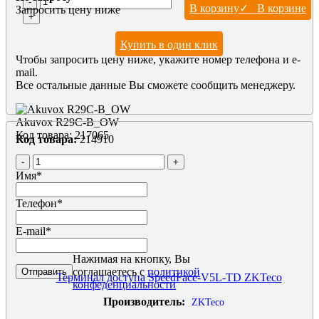
-
В корзину
✓ В корзине
Запросить цену ниже
системой исключения ложного лица. Рекомендован монтаж
+
на подрозетник 86х86 (приобретается отдельно), крепеж в
комплекте.
Купить в один клик
Чтобы запросить цену ниже, укажите номер телефона и e-
mail.
Все остальные данные Вы сможете сообщить менеджеру.
Akuvox R29C-B_OW
Код товара: 217065
Код товара:
214910
-
+
Имя
*
Телефон
*
E-mail
*
Нажимая на кнопку, Вы
соглашаетесь с
политикой
Терминал доступа SpeedFace-V5L-TD ZKTeco
конфеденциальности
Производитель:
ZKTeco