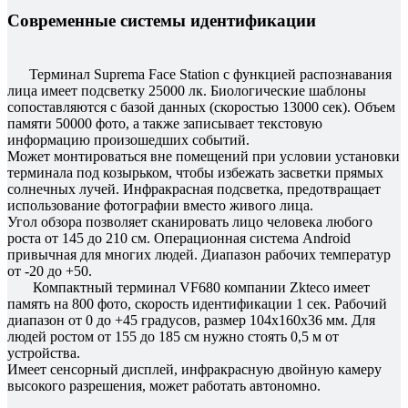
Современные системы идентификации
Терминал Suprema Face Station с функцией распознавания
лица имеет подсветку 25000 лк. Биологические шаблоны
сопоставляются с базой данных (скоростью 13000 сек). Объем
памяти 50000 фото, а также записывает текстовую
информацию произошедших событий.
Может монтироваться вне помещений при условии установки
терминала под козырьком, чтобы избежать засветки прямых
солнечных лучей. Инфракрасная подсветка, предотвращает
использование фотографии вместо живого лица.
Угол обзора позволяет сканировать лицо человека любого
роста от 145 до 210 см. Операционная система Android
привычная для многих людей. Диапазон рабочих температур
от -20 до +50.
Компактный терминал VF680 компании Zkteco имеет
память на 800 фото, скорость идентификации 1 сек. Рабочий
диапазон от 0 до +45 градусов, размер 104х160х36 мм. Для
людей ростом от 155 до 185 см нужно стоять 0,5 м от
устройства.
Имеет сенсорный дисплей, инфракрасную двойную камеру
высокого разрешения, может работать автономно.