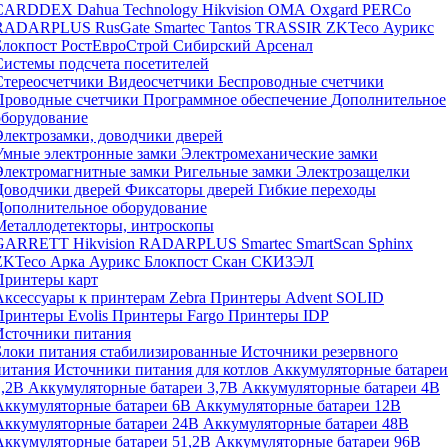
CARDDEX
Dahua Technology
Hikvision
ОМА
Oxgard
PERCo
RADARPLUS
RusGate
Smartec
Tantos
TRASSIR
ZKTeco
Аурикс
Блокпост
РостЕвроСтрой
Сибирский Арсенал
Системы подсчета посетителей
Стереосчетчики
Видеосчетчики
Беспроводные счетчики
Проводные счетчики
Программное обеспечение
Дополнительное
оборудование
Электрозамки, доводчики дверей
Умные электронные замки
Электромеханические замки
Электромагнитные замки
Ригельные замки
Электрозащелки
Доводчики дверей
Фиксаторы дверей
Гибкие переходы
Дополнительное оборудование
Металлодетекторы, интроскопы
GARRETT
Hikvision
RADARPLUS
Smartec
SmartScan
Sphinx
ZKTeco
Арка
Аурикс
Блокпост
Скан
СКИЗЭЛ
Принтеры карт
Аксессуары к принтерам Zebra
Принтеры Advent SOLID
Принтеры Evolis
Принтеры Fargo
Принтеры IDP
Источники питания
Блоки питания стабилизированные
Источники резервного
питания
Источники питания для котлов
Аккумуляторные батареи
1,2В
Аккумуляторные батареи 3,7В
Аккумуляторные батареи 4В
Аккумуляторные батареи 6В
Аккумуляторные батареи 12В
Аккумуляторные батареи 24В
Аккумуляторные батареи 48В
Аккумуляторные батареи 51,2В
Аккумуляторные батареи 96В