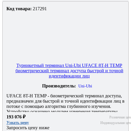
Код товара:
217291
Турникетный терминал Uni-Ubi UFACE 8T-H TEMP
биометрический терминал доступа быстрой и точной
идентификации лиц
Производитель:
Uni-Ubi
UFACE 8T-H TEMP - биометрический терминал доступа,
предназначен для быстрой и точной идентификации лиц в
потоке с помощью алгоритма глубинного изучения.
Устройство оснащено модулем измерения температуры,
способно точно и быстро измерить температуру человека.
193 076 ₽
Розничная цен
Данный термомодуль нового класса, способный определять
Узнать цену
Индивидуальная цен
наличие на лице человека защитной маски.
Запросить цену ниже