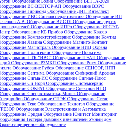
Артон
Оборудование Болид
Оборудование ВЕТТА-2020
Оборудование ВС-ВЕКТОР-АП
Оборудование ВЭРС
Оборудование Гириконд
Оборудование ДИП-Интеллект
Оборудование ИВС-Сигналспецавтоматика
Оборудование ИП
Раченков А.В.
Оборудование ВИСТЛ
Оборудование других
производителей
Оборудование ИПРо
Оборудование ИРСЭТ-
Центр
Оборудование КБ Прибор
Оборудование Квазар
Оборудование Комплектстройсервис
Оборудование Комтид
Оборудование Лавина
Оборудование Магнито-Контакт
Оборудование Магистраль
Оборудование НИЦ Охрана
Оборудование Полисервис
Оборудование Проксима
Оборудование ПТК "ИВС"
Оборудование ПЭАП
Оборудование
Радий
Оборудование РЗМКП
Оборудование Ритм
Оборудование
Риэлта
Оборудование Рубеж
Оборудование СЕНСОР, НПП
Оборудование Септима
Оборудование Сибирский Арсенал
Оборудование Сигма-ИС
Оборудование Сигнал-Плюс
Оборудование Си-Норд
Оборудование Системсервис
Оборудование СОКРАТ
Оборудование Спектрон НПО
Оборудование Спецавтоматика, Минск
Оборудование
Спецприбор
Оборудование СПЭК
Оборудование Стелс
Оборудование Теко
Оборудование Технотэл
Оборудование
ТРЕЗОР
Оборудование Электротехника и Автоматика
Оборудование Эридан
Оборудование Юнитест
Мониторинг
оборудования
Тестеры дымовых извещателей
Умный дом
Взрывозащищенное оборудование