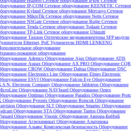
оборудование Huawei
Сетевое оборудование iFlow
Сетевое
оборудование IP-COM
Сетевое оборудование KEENETIC
Сетево
оборудование Kyland
Сетевое оборудование Mercusys
Сетевое
оборудование MikroTik
Сетевое оборудование Netis
Сетевое
оборудование NSGate
Сетевое оборудование Ruijie
Сетевое
оборудование Tenda
Сетевое оборудование Todaair
Сетевое
оборудование TP-Link
Сетевое оборудование Ubiquiti
Оборудование Тахион
Оптические медиаконвертеры
SFP модули
Удлинители Ethernet, PoE
Удлинители HDMI LENKENG
Дополнительное оборудование
Охранно-пожарное оборудование
Оборудование Ademco
Оборудование Ajax
Оборудование ATIS
Оборудование Aupax
Оборудование AX PRO
Оборудование CQR
Оборудование CROW
Оборудование Dahua
Оборудование DSC
Оборудование Electronics Line
Оборудование Elmes Electronic
Оборудование ESVI
Оборудование Falcon Eye
Оборудование
G.S.N. Electronic Company
Оборудование Jablotron
Оборудование
MicroLine
Оборудование NAVIgard
Оборудование Optex
Оборудование Optimus
Оборудование Paradox
Оборудование Proto
X
Оборудование Pyronix
Оборудование Roiscok
Оборудование
atvision
Оборудование SLT
Оборудование Smartec
Оборудование
Ssdcam
Оборудование STA
Оборудование Tantos
Оборудование
Viguard
Оборудование Visonic
Оборудование Аврора-БиНиБ
Оборудование Агрохимикат
Оборудование Альтоника
Оборудование Альянс Комплексная безопасность
Оборудование