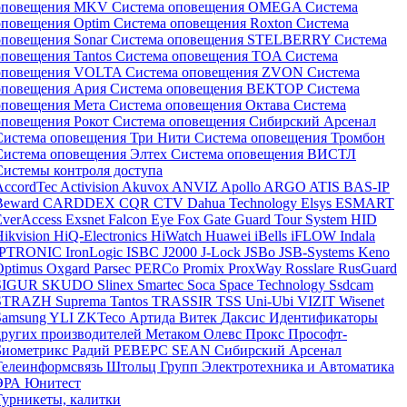
оповещения MKV
Система оповещения OMEGA
Система
оповещения Optim
Система оповещения Roxton
Система
оповещения Sonar
Система оповещения STELBERRY
Система
оповещения Tantos
Система оповещения TOA
Система
оповещения VOLTA
Система оповещения ZVON
Система
оповещения Ария
Система оповещения ВЕКТОР
Система
оповещения Мета
Система оповещения Октава
Система
оповещения Рокот
Система оповещения Сибирский Арсенал
Система оповещения Три Нити
Система оповещения Тромбон
Система оповещения Элтех
Система оповещения ВИСТЛ
Системы контроля доступа
AccordTec
Activision
Akuvox
ANVIZ
Apollo
ARGO
ATIS
BAS-IP
Beward
CARDDEX
CQR
CTV
Dahua Technology
Elsys
ESMART
EverAccess
Exsnet
Falcon Eye
Fox
Gate
Guard Tour System
HID
Hikvision
HiQ-Electronics
HiWatch
Huawei
iBells
iFLOW
Indala
IPTRONIC
IronLogic
ISBC
J2000
J-Lock
JSBo
JSB-Systems
Keno
Optimus
Oxgard
Parsec
PERCo
Promix
ProxWay
Rosslare
RusGuard
SIGUR
SKUDO
Slinex
Smartec
Soca
Space Technology
Ssdcam
STRAZH
Suprema
Tantos
TRASSIR
TSS
Uni-Ubi
VIZIT
Wisenet
Samsung
YLI
ZKTeco
Артида
Витек
Даксис
Идентификаторы
других производителей
Метаком
Олевс
Прокс
Прософт-
Биометрикс
Радий
РЕВЕРС
SEAN
Сибирский Арсенал
Телеинформсвязь
Штольц Групп
Электротехника и Автоматика
ЭРА
Юнитест
Турникеты, калитки