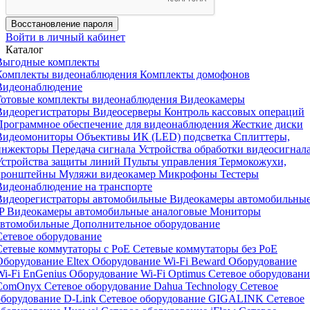
Восстановление пароля
Войти в личный кабинет
Каталог
Выгодные комплекты
Комплекты видеонаблюдения
Комплекты домофонов
Видеонаблюдение
Готовые комплекты видеонаблюдения
Видеокамеры
Видеорегистраторы
Видеосерверы
Контроль кассовых операций
Программное обеспечение для видеонаблюдения
Жесткие диски
Видеомониторы
Объективы
ИК (LED) подсветка
Сплиттеры,
инжекторы
Передача сигнала
Устройства обработки видеосигнал
Устройства защиты линий
Пульты управления
Термокожухи,
кронштейны
Муляжи видеокамер
Микрофоны
Тестеры
Видеонаблюдение на транспорте
Видеорегистраторы автомобильные
Видеокамеры автомобильны
IP
Видеокамеры автомобильные аналоговые
Мониторы
автомобильные
Дополнительное оборудование
Сетевое оборудование
Сетевые коммутаторы с РоЕ
Сетевые коммутаторы без РоЕ
Оборудование Eltex
Оборудование Wi-Fi Beward
Оборудование
Wi-Fi EnGenius
Оборудование Wi-Fi Optimus
Сетевое оборудовани
ComOnyx
Сетевое оборудование Dahua Technology
Сетевое
оборудование D-Link
Сетевое оборудование GIGALINK
Сетевое