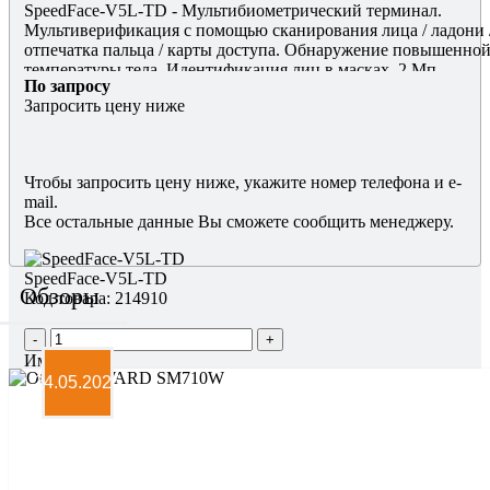
SpeedFace-V5L-TD - Мультибиометрический терминал.
Мультиверификация с помощью сканирования лица / ладони 
отпечатка пальца / карты доступа. Обнаружение повышенно
температуры тела. Идентификация лиц в масках. 2 Мп
По запросу
двойная камера для распознавания лиц в режиме реального
Запросить цену ниже
времени. Увеличенная дистанция распознавания до 3 м.
Распознавание лиц под углом до 30 градусов. 5-дюймовый
экран. Совместимость с внешними считывателями RS232,
RS485 и Wiegand
Чтобы запросить цену ниже, укажите номер телефона и e-
mail.
Все остальные данные Вы сможете сообщить менеджеру.
SpeedFace-V5L-TD
Обзоры
Код товара: 214910
-
+
Имя
*
24.05.2026
Телефон
*
E-mail
*
Нажимая на кнопку, Вы