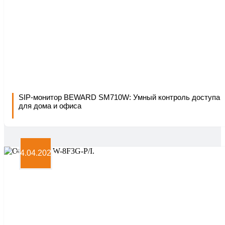
соглашаетесь с
политикой
конфеденциальности
-
В корзину
✓ В корзине
+
Купить в один клик
SIP-монитор BEWARD SM710W: Умный контроль доступа
для дома и офиса
04.04.2025