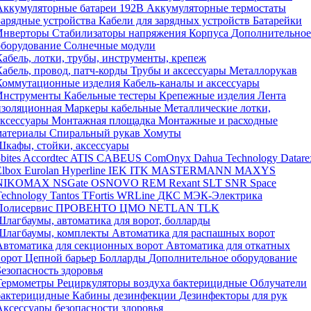
Аккумуляторные батареи 192В
Аккумуляторные термостаты
Зарядные устройства
Кабели для зарядных устройств
Батарейки
Инверторы
Стабилизаторы напряжения
Корпуса
Дополнительное
оборудование
Солнечные модули
Кабель, лотки, трубы, инструменты, крепеж
Кабель, провод, патч-корды
Трубы и аксессуары
Металлорукав
Коммутационные изделия
Кабель-каналы и аксессуары
Инструменты
Кабельные тестеры
Крепежные изделия
Лента
изоляционная
Маркеры кабельные
Металлические лотки,
аксессуары
Монтажная площадка
Монтажные и расходные
материалы
Спиральный рукав
Хомуты
Шкафы, стойки, аксессуары
bites
Accordtec
ATIS
CABEUS
ComOnyx
Dahua Technology
Datare
Elbox
Eurolan
Hyperline
IEK
ITK
MASTERMANN
MAXYS
NIKOMAX
NSGate
OSNOVO
REM
Rexant
SLT
SNR
Space
Technology
Tantos
TFortis
WRLine
ДКС
МЭК-Электрика
Полисервис
ПРОВЕНТО
ЦМО
NETLAN
TLK
Шлагбаумы, автоматика для ворот, болларды
Шлагбаумы, комплекты
Автоматика для распашных ворот
Автоматика для секционных ворот
Автоматика для откатных
ворот
Цепной барьер
Болларды
Дополнительное оборудование
Безопасность здоровья
Термометры
Рециркуляторы воздуха бактерицидные
Облучатели
бактерицидные
Кабины дезинфекции
Дезинфекторы для рук
Аксессуары безопасности здоровья