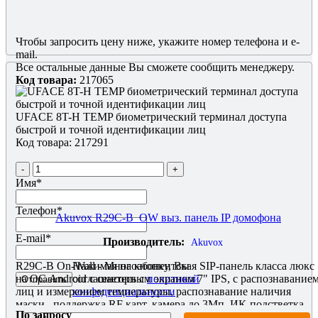
Чтобы запросить цену ниже, укажите номер телефона и e-
mail.
Все остальные данные Вы сможете сообщить менеджеру.
Код товара:
217065
UFACE 8T-H TEMP биометрический терминал доступа
быстрой и точной идентификации лиц
Код товара: 217291
-
+
Имя
*
Телефон
*
Akuvox R29C-B_OW выз. панель IP домофона
E-mail
*
Производитель:
Akuvox
R29C-B On-Wall - Многоабонентская SIP-панель класса люкс
Нажимая на кнопку, Вы
на ОС Android с сенсорным экраном 7" IPS, с распознавание
соглашаетесь с
политикой
лиц и измерением температуры, распознавание наличия
конфеденциальности
маски, поддержка RF карт, камера до 3Мп, ИК-подстветка,
По запросу
интеллектуальное 3D-распознавание лиц с двумя камерами и