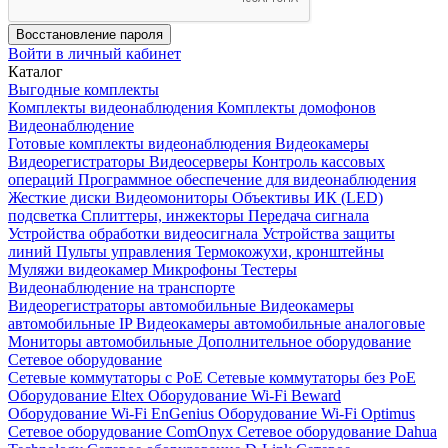
Восстановление пароля
Войти в личный кабинет
Каталог
Выгодные комплекты
Комплекты видеонаблюдения
Комплекты домофонов
Видеонаблюдение
Готовые комплекты видеонаблюдения
Видеокамеры
Видеорегистраторы
Видеосерверы
Контроль кассовых
операций
Программное обеспечение для видеонаблюдения
Жесткие диски
Видеомониторы
Объективы
ИК (LED)
подсветка
Сплиттеры, инжекторы
Передача сигнала
Устройства обработки видеосигнала
Устройства защиты
линий
Пульты управления
Термокожухи, кронштейны
Муляжи видеокамер
Микрофоны
Тестеры
Видеонаблюдение на транспорте
Видеорегистраторы автомобильные
Видеокамеры
автомобильные IP
Видеокамеры автомобильные аналоговые
Мониторы автомобильные
Дополнительное оборудование
Сетевое оборудование
Сетевые коммутаторы с РоЕ
Сетевые коммутаторы без РоЕ
Оборудование Eltex
Оборудование Wi-Fi Beward
Оборудование Wi-Fi EnGenius
Оборудование Wi-Fi Optimus
Сетевое оборудование ComOnyx
Сетевое оборудование Dahua