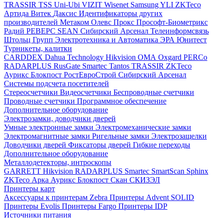
TRASSIR
TSS
Uni-Ubi
VIZIT
Wisenet Samsung
YLI
ZKTeco
Артида
Витек
Даксис
Идентификаторы других
производителей
Метаком
Олевс
Прокс
Прософт-Биометрикс
Радий
РЕВЕРС
SEAN
Сибирский Арсенал
Телеинформсвязь
Штольц Групп
Электротехника и Автоматика
ЭРА
Юнитест
Турникеты, калитки
CARDDEX
Dahua Technology
Hikvision
ОМА
Oxgard
PERCo
RADARPLUS
RusGate
Smartec
Tantos
TRASSIR
ZKTeco
Аурикс
Блокпост
РостЕвроСтрой
Сибирский Арсенал
Системы подсчета посетителей
Стереосчетчики
Видеосчетчики
Беспроводные счетчики
Проводные счетчики
Программное обеспечение
Дополнительное оборудование
Электрозамки, доводчики дверей
Умные электронные замки
Электромеханические замки
Электромагнитные замки
Ригельные замки
Электрозащелки
Доводчики дверей
Фиксаторы дверей
Гибкие переходы
Дополнительное оборудование
Металлодетекторы, интроскопы
GARRETT
Hikvision
RADARPLUS
Smartec
SmartScan
Sphinx
ZKTeco
Арка
Аурикс
Блокпост
Скан
СКИЗЭЛ
Принтеры карт
Аксессуары к принтерам Zebra
Принтеры Advent SOLID
Принтеры Evolis
Принтеры Fargo
Принтеры IDP
Источники питания