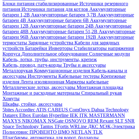
Блоки питания стабилизированные
Источники резервного
питания
Источники питания для котлов
Аккумуляторные
батареи 1,2В
Аккумуляторные батареи 3,7В
Аккумуляторные
батареи 4В
Аккумуляторные батареи 6В
Аккумуляторные
батареи 12В
Аккумуляторные батареи 24В
Аккумуляторные
батареи 48В
Аккумуляторные батареи 51,2В
Аккумуляторные
батареи 96В
Аккумуляторные батареи 192В
Аккумуляторные
термостаты
Зарядные устройства
Кабели для зарядных
устройств
Батарейки
Инверторы
Стабилизаторы напряжения
Корпуса
Дополнительное оборудование
Солнечные модули
Кабель, лотки, трубы, инструменты, крепеж
Кабель, провод, патч-корды
Трубы и аксессуары
Металлорукав
Коммутационные изделия
Кабель-каналы и
аксессуары
Инструменты
Кабельные тестеры
Крепежные
изделия
Лента изоляционная
Маркеры кабельные
Металлические лотки, аксессуары
Монтажная площадка
Монтажные и расходные материалы
Спиральный рукав
Хомуты
Шкафы, стойки, аксессуары
5bites
Accordtec
ATIS
CABEUS
ComOnyx
Dahua Technology
Datarex
Elbox
Eurolan
Hyperline
IEK
ITK
MASTERMANN
MAXYS
NIKOMAX
NSGate
OSNOVO
REM
Rexant
SLT
SNR
Space Technology
Tantos
TFortis
WRLine
ДКС
МЭК-Электрика
Полисервис
ПРОВЕНТО
ЦМО
NETLAN
TLK
Шлагбаумы, автоматика для ворот, болларды