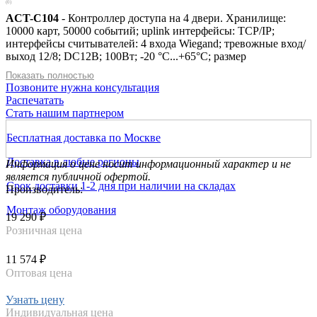
(0)
ACT-C104
- Контроллер доступа на 4 двери. Хранилище:
10000 карт, 50000 событий; uplink интерфейсы: TCP/IP;
интерфейсы считывателей: 4 входа Wiegand; тревожные вход/
выход 12/8; DC12В; 100Вт; -20 °C...+65°C; размер
285×237×69мм; металл.
Показать полностью
Позвоните нужна консультация
Распечатать
Стать нашим партнером
Бесплатная доставка по Москве
Доставка в любые регионы
Информация о цене носит информационный характер и не
является публичной офертой.
Срок доставки 1-2 дня при наличии на складах
Производитель:
Монтаж оборудования
19 290 ₽
Розничная цена
11 574 ₽
Оптовая цена
Узнать цену
Индивидуальная цена