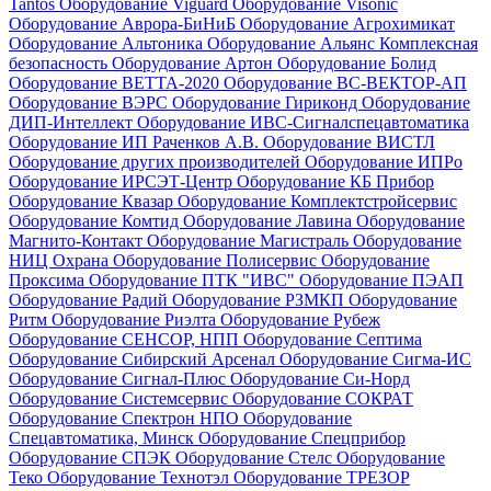
Tantos
Оборудование Viguard
Оборудование Visonic
Оборудование Аврора-БиНиБ
Оборудование Агрохимикат
Оборудование Альтоника
Оборудование Альянс Комплексная
безопасность
Оборудование Артон
Оборудование Болид
Оборудование ВЕТТА-2020
Оборудование ВС-ВЕКТОР-АП
Оборудование ВЭРС
Оборудование Гириконд
Оборудование
ДИП-Интеллект
Оборудование ИВС-Сигналспецавтоматика
Оборудование ИП Раченков А.В.
Оборудование ВИСТЛ
Оборудование других производителей
Оборудование ИПРо
Оборудование ИРСЭТ-Центр
Оборудование КБ Прибор
Оборудование Квазар
Оборудование Комплектстройсервис
Оборудование Комтид
Оборудование Лавина
Оборудование
Магнито-Контакт
Оборудование Магистраль
Оборудование
НИЦ Охрана
Оборудование Полисервис
Оборудование
Проксима
Оборудование ПТК "ИВС"
Оборудование ПЭАП
Оборудование Радий
Оборудование РЗМКП
Оборудование
Ритм
Оборудование Риэлта
Оборудование Рубеж
Оборудование СЕНСОР, НПП
Оборудование Септима
Оборудование Сибирский Арсенал
Оборудование Сигма-ИС
Оборудование Сигнал-Плюс
Оборудование Си-Норд
Оборудование Системсервис
Оборудование СОКРАТ
Оборудование Спектрон НПО
Оборудование
Спецавтоматика, Минск
Оборудование Спецприбор
Оборудование СПЭК
Оборудование Стелс
Оборудование
Теко
Оборудование Технотэл
Оборудование ТРЕЗОР