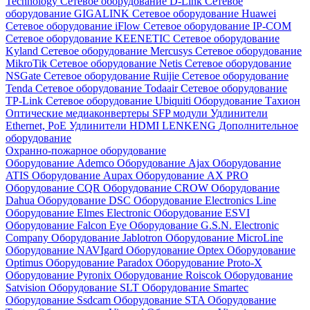
Technology
Сетевое оборудование D-Link
Сетевое
оборудование GIGALINK
Сетевое оборудование Huawei
Сетевое оборудование iFlow
Сетевое оборудование IP-COM
Сетевое оборудование KEENETIC
Сетевое оборудование
Kyland
Сетевое оборудование Mercusys
Сетевое оборудование
MikroTik
Сетевое оборудование Netis
Сетевое оборудование
NSGate
Сетевое оборудование Ruijie
Сетевое оборудование
Tenda
Сетевое оборудование Todaair
Сетевое оборудование
TP-Link
Сетевое оборудование Ubiquiti
Оборудование Тахион
Оптические медиаконвертеры
SFP модули
Удлинители
Ethernet, PoE
Удлинители HDMI LENKENG
Дополнительное
оборудование
Охранно-пожарное оборудование
Оборудование Ademco
Оборудование Ajax
Оборудование
ATIS
Оборудование Aupax
Оборудование AX PRO
Оборудование CQR
Оборудование CROW
Оборудование
Dahua
Оборудование DSC
Оборудование Electronics Line
Оборудование Elmes Electronic
Оборудование ESVI
Оборудование Falcon Eye
Оборудование G.S.N. Electronic
Company
Оборудование Jablotron
Оборудование MicroLine
Оборудование NAVIgard
Оборудование Optex
Оборудование
Optimus
Оборудование Paradox
Оборудование Proto-X
Оборудование Pyronix
Оборудование Roiscok
Оборудование
Satvision
Оборудование SLT
Оборудование Smartec
Оборудование Ssdcam
Оборудование STA
Оборудование