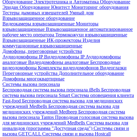
Оборудование Электротехника и Автоматика
Оборудование
Эридан
Оборудование Юнитест
Мониторинг оборудования
Тестеры дымовых извещателей
Умный дом
Взрывозащищенное оборудование
Видеокамеры взрывозащищенные
Мониторы
взрывозащищенные
Взрывозащищенное автоматизированное
рабочее место оператора
Термокожухи взрывозащищенные
Взрывозащищенные ИК-прожекторы
Изделия
коммутационные взрывозащищенные
Домофоны, переговорные устройства
Аудиодомофоны IP
Видеодомофоны IP
Аудиодомофоны
аналоговые
Видеодомофоны аналоговые
Беспроводные
видеодомофоны
Комплекты видеодомофонов
Видеоглазки
Переговорные устройства
Дополнительное оборудование
Домофоны многоквартирные
Системы вызова персонала
Беспроводная система вызова персонала iBells
Беспроводная
система вызова персонала Smart
Система оповещения клиента
Fast-food
Беспроводная система вызова для медицинских
учреждений Medbells
Беспроводная система вызова для
медицинских учреждений Medbeep
Беспроводная система
вызова персонала Tantos
Проводная голосовая система вызова
для медицинских учреждений Medbells
Система вызова для
инвалидов (программа "Доступная среда")
Системы связи и
вызова GETCALL
Системы связи и вызова Hostcall