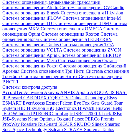
Системы оповещения, музыкальной трансляции
Система оповещения Alerto
Система оповещения CVGaudio
Система оповещения Emsok
Система оповещения Hikvision
Система оповещения iFLOW
Система оповещения Inter-M
Система оповещения ITC
Система оповещения JDM
Система
оповещения MKV
Система оповещения OMEGA
Система
оповещения Optim
Система оповещения Roxton
Система
оповещения Sonar
Система оповещения STELBERRY
Система оповещения Tantos
Система оповещения TOA
Система оповещения VOLTA
Система оповещения ZVON
Система оповещения Ария
Система оповещения ВЕКТОР
Система оповещения Мета
Система оповещения Октава
Система оповещения Рокот
Система оповещения Сибирский
Арсенал
Система оповещения Три Нити
Система оповещения
Тромбон
Система оповещения Элтех
Система оповещения
ВИСТЛ
Системы контроля доступа
AccordTec
Activision
Akuvox
ANVIZ
Apollo
ARGO
ATIS
BAS-
IP
Beward
CARDDEX
CQR
CTV
Dahua Technology
Elsys
ESMART
EverAccess
Exsnet
Falcon Eye
Fox
Gate
Guard Tour
System
HID
Hikvision
HiQ-Electronics
HiWatch
Huawei
iBells
iFLOW
Indala
IPTRONIC
IronLogic
ISBC
J2000
J-Lock
JSBo
JSB-Systems
Keno
Optimus
Oxgard
Parsec
PERCo
Promix
ProxWay
Rosslare
RusGuard
SIGUR
SKUDO
Slinex
Smartec
Soca
Space Technology
Ssdcam
STRAZH
Suprema
Tantos