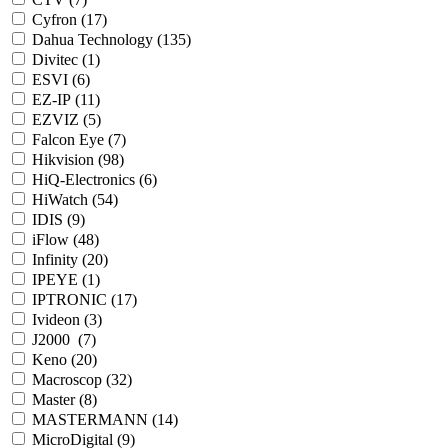
Cyfron (
17
)
Dahua Technology (
135
)
Divitec (
1
)
ESVI (
6
)
EZ-IP (
11
)
EZVIZ (
5
)
Falcon Eye (
7
)
Hikvision (
98
)
HiQ-Electronics (
6
)
HiWatch (
54
)
IDIS (
9
)
iFlow (
48
)
Infinity (
20
)
IPEYE (
1
)
IPTRONIC (
17
)
Ivideon (
3
)
J2000 (
7
)
Keno (
20
)
Macroscop (
32
)
Master (
8
)
MASTERMANN (
14
)
MicroDigital (
9
)