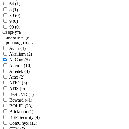
64 (
1
)
8 (
1
)
80 (
0
)
9 (
0
)
90 (
0
)
Свернуть
Показать еще
Производитель
ACTi (
3
)
Aksilium (
2
)
AltCam (
5
)
Alteron (
10
)
Amatek (
4
)
Arax (
2
)
ATEC (
3
)
ATIS (
9
)
BestDVR (
1
)
Beward (
41
)
BOLID (
23
)
Brickcom (
1
)
BSP Security (
4
)
ComOnyx (
12
)
CTV (
7
)