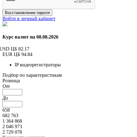
Восстановление пароля
Войти в личный кабинет
Курс валют на 08.08.2026
USD ЦБ
82.17
EUR ЦБ
94.84
IP видеорегистраторы
Подбор по характеристикам
Розница
От
До
658
682 763
1 364 868
2 046 973
2 729 078