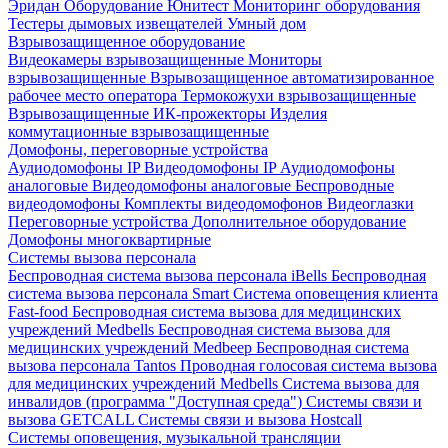
Эридан
Оборудование Юнитест
Мониторинг оборудования
Тестеры дымовых извещателей
Умный дом
Взрывозащищенное оборудование
Видеокамеры взрывозащищенные
Мониторы
взрывозащищенные
Взрывозащищенное автоматизированное
рабочее место оператора
Термокожухи взрывозащищенные
Взрывозащищенные ИК-прожекторы
Изделия
коммутационные взрывозащищенные
Домофоны, переговорные устройства
Аудиодомофоны IP
Видеодомофоны IP
Аудиодомофоны
аналоговые
Видеодомофоны аналоговые
Беспроводные
видеодомофоны
Комплекты видеодомофонов
Видеоглазки
Переговорные устройства
Дополнительное оборудование
Домофоны многоквартирные
Системы вызова персонала
Беспроводная система вызова персонала iBells
Беспроводная
система вызова персонала Smart
Система оповещения клиента
Fast-food
Беспроводная система вызова для медицинских
учреждений Medbells
Беспроводная система вызова для
медицинских учреждений Medbeep
Беспроводная система
вызова персонала Tantos
Проводная голосовая система вызова
для медицинских учреждений Medbells
Система вызова для
инвалидов (программа "Доступная среда")
Системы связи и
вызова GETCALL
Системы связи и вызова Hostcall
Системы оповещения, музыкальной трансляции