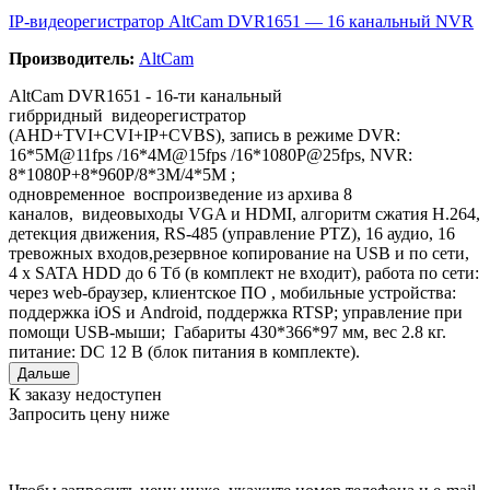
IP-видеорегистратор AltCam DVR1651 — 16 канальный NVR
Производитель:
AltCam
AltCam DVR1651 - 16-ти канальный
гибрридный видеорегистратор
(AHD+TVI+CVI+IP+CVBS), запись в режиме DVR:
16*5M@11fps /16*4M@15fps /16*1080P@25fps, NVR:
8*1080P+8*960P/8*3M/4*5M ;
одновременное воспроизведение из архива 8
каналов, видеовыходы VGA и HDMI, алгоритм сжатия H.264,
детекция движения, RS-485 (управление PTZ), 16 аудио, 16
тревожныx входов,резервное копирование на USB и по сети,
4 х SATA HDD до 6 Тб (в комплект не входит), работа по сети:
через web-браузер, клиентское ПО , мобильные устройства:
поддержка iOS и Android, поддержка RTSP; управление при
помощи USB-мыши; Габариты 430*366*97 мм, вес 2.8 кг.
питание: DC 12 В (блок питания в комплекте).
Дальше
К заказу недоступен
Запросить цену ниже