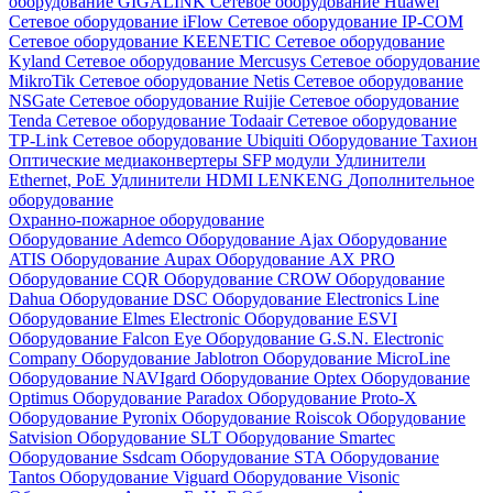
оборудование GIGALINK
Сетевое оборудование Huawei
Сетевое оборудование iFlow
Сетевое оборудование IP-COM
Сетевое оборудование KEENETIC
Сетевое оборудование
Kyland
Сетевое оборудование Mercusys
Сетевое оборудование
MikroTik
Сетевое оборудование Netis
Сетевое оборудование
NSGate
Сетевое оборудование Ruijie
Сетевое оборудование
Tenda
Сетевое оборудование Todaair
Сетевое оборудование
TP-Link
Сетевое оборудование Ubiquiti
Оборудование Тахион
Оптические медиаконвертеры
SFP модули
Удлинители
Ethernet, PoE
Удлинители HDMI LENKENG
Дополнительное
оборудование
Охранно-пожарное оборудование
Оборудование Ademco
Оборудование Ajax
Оборудование
ATIS
Оборудование Aupax
Оборудование AX PRO
Оборудование CQR
Оборудование CROW
Оборудование
Dahua
Оборудование DSC
Оборудование Electronics Line
Оборудование Elmes Electronic
Оборудование ESVI
Оборудование Falcon Eye
Оборудование G.S.N. Electronic
Company
Оборудование Jablotron
Оборудование MicroLine
Оборудование NAVIgard
Оборудование Optex
Оборудование
Optimus
Оборудование Paradox
Оборудование Proto-X
Оборудование Pyronix
Оборудование Roiscok
Оборудование
Satvision
Оборудование SLT
Оборудование Smartec
Оборудование Ssdcam
Оборудование STA
Оборудование
Tantos
Оборудование Viguard
Оборудование Visonic