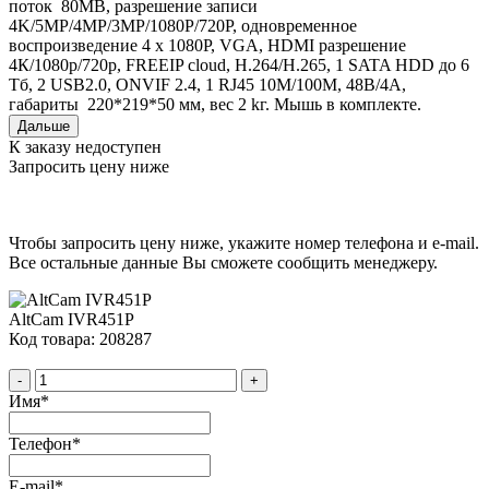
поток 80MB, разрешение записи
4K/5MP/4MP/3MP/1080P/720P, одновременное
воспроизведение 4 x 1080P, VGA, HDMI разрешение
4К/1080р/720р, FREEIP cloud, H.264/H.265, 1 SATA HDD до 6
Тб, 2 USB2.0, ONVIF 2.4, 1 RJ45 10M/100M, 48B/4А,
габариты 220*219*50 мм, вес 2 kг. Мышь в комплекте.
Дальше
К заказу недоступен
Запросить цену ниже
Чтобы запросить цену ниже, укажите номер телефона и e-mail.
Все остальные данные Вы сможете сообщить менеджеру.
AltCam IVR451P
Код товара: 208287
-
+
Имя
*
Телефон
*
E-mail
*