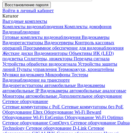
Восстановление пароля
Войти в личный кабинет
Каталог
Выгодные комплекты
Комплекты видеонаблюдения
Комплекты домофонов
Видеонаблюдение
Готовые комплекты видеонаблюдения
Видеокамеры
Видеорегистраторы
Видеосерверы
Контроль кассовых
операций
Программное обеспечение для видеонаблюдения
Жесткие диски
Видеомониторы
Объективы
ИК (LED)
подсветка
Сплиттеры, инжекторы
Передача сигнала
Устройства обработки видеосигнала
Устройства защиты
линий
Пульты управления
Термокожухи, кронштейны
Муляжи видеокамер
Микрофоны
Тестеры
Видеонаблюдение на транспорте
Видеорегистраторы автомобильные
Видеокамеры
автомобильные IP
Видеокамеры автомобильные аналоговые
Мониторы автомобильные
Дополнительное оборудование
Сетевое оборудование
Сетевые коммутаторы с РоЕ
Сетевые коммутаторы без РоЕ
Оборудование Eltex
Оборудование Wi-Fi Beward
Оборудование Wi-Fi EnGenius
Оборудование Wi-Fi Optimus
Сетевое оборудование ComOnyx
Сетевое оборудование Dahua
Technology
Сетевое оборудование D-Link
Сетевое