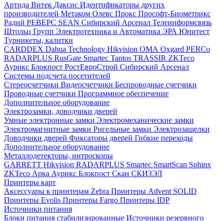
Артида
Витек
Даксис
Идентификаторы других
производителей
Метаком
Олевс
Прокс
Прософт-Биометрикс
Радий
РЕВЕРС
SEAN
Сибирский Арсенал
Телеинформсвязь
Штольц Групп
Электротехника и Автоматика
ЭРА
Юнитест
Турникеты, калитки
CARDDEX
Dahua Technology
Hikvision
ОМА
Oxgard
PERCo
RADARPLUS
RusGate
Smartec
Tantos
TRASSIR
ZKTeco
Аурикс
Блокпост
РостЕвроСтрой
Сибирский Арсенал
Системы подсчета посетителей
Стереосчетчики
Видеосчетчики
Беспроводные счетчики
Проводные счетчики
Программное обеспечение
Дополнительное оборудование
Электрозамки, доводчики дверей
Умные электронные замки
Электромеханические замки
Электромагнитные замки
Ригельные замки
Электрозащелки
Доводчики дверей
Фиксаторы дверей
Гибкие переходы
Дополнительное оборудование
Металлодетекторы, интроскопы
GARRETT
Hikvision
RADARPLUS
Smartec
SmartScan
Sphinx
ZKTeco
Арка
Аурикс
Блокпост
Скан
СКИЗЭЛ
Принтеры карт
Аксессуары к принтерам Zebra
Принтеры Advent SOLID
Принтеры Evolis
Принтеры Fargo
Принтеры IDP
Источники питания
Блоки питания стабилизированные
Источники резервного