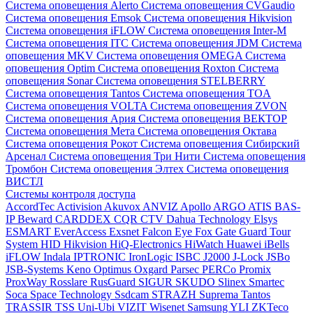
Система оповещения Alerto
Система оповещения CVGaudio
Система оповещения Emsok
Система оповещения Hikvision
Система оповещения iFLOW
Система оповещения Inter-M
Система оповещения ITC
Система оповещения JDM
Система
оповещения MKV
Система оповещения OMEGA
Система
оповещения Optim
Система оповещения Roxton
Система
оповещения Sonar
Система оповещения STELBERRY
Система оповещения Tantos
Система оповещения TOA
Система оповещения VOLTA
Система оповещения ZVON
Система оповещения Ария
Система оповещения ВЕКТОР
Система оповещения Мета
Система оповещения Октава
Система оповещения Рокот
Система оповещения Сибирский
Арсенал
Система оповещения Три Нити
Система оповещения
Тромбон
Система оповещения Элтех
Система оповещения
ВИСТЛ
Системы контроля доступа
AccordTec
Activision
Akuvox
ANVIZ
Apollo
ARGO
ATIS
BAS-
IP
Beward
CARDDEX
CQR
CTV
Dahua Technology
Elsys
ESMART
EverAccess
Exsnet
Falcon Eye
Fox
Gate
Guard Tour
System
HID
Hikvision
HiQ-Electronics
HiWatch
Huawei
iBells
iFLOW
Indala
IPTRONIC
IronLogic
ISBC
J2000
J-Lock
JSBo
JSB-Systems
Keno
Optimus
Oxgard
Parsec
PERCo
Promix
ProxWay
Rosslare
RusGuard
SIGUR
SKUDO
Slinex
Smartec
Soca
Space Technology
Ssdcam
STRAZH
Suprema
Tantos
TRASSIR
TSS
Uni-Ubi
VIZIT
Wisenet Samsung
YLI
ZKTeco