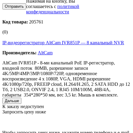
Нажимая на кнопку, Вы
соглашаетесь с
политикой
конфеденциальности
Код товара:
205761
(0)
IP-видеорегистратор AltCam IVR851P — 8 канальный NVR
Производитель:
AltCam
AltCam IVR851P - 8-ми канальный РоЕ IP-регистратор,
входной поток 80MB, разрешение записи
4K/5MP/4MP/3MP/1080P/720P, одновременное
воспроизведение 4 x 1080P, VGA, HDMI разрешение
4К/1080р/720р, FREEIP cloud, H.264/H.265, 2 SATA HDD до 12
Тб, 2 USB2.0, ONVIF 2.4, 1 RJ45 10M/100M, 48B/4А,
габариты 354*280*50 мм, вес 3,5 kг. Мышь в комплекте.
Дальше
К заказу недоступен
Запросить цену ниже
Чтобы запросить цену ниже, укажите номер телефона и e-mail.