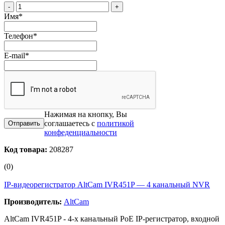
-
+
Имя
*
Телефон
*
E-mail
*
Нажимая на кнопку, Вы
соглашаетесь с
политикой
конфеденциальности
Код товара:
208287
(0)
IP-видеорегистратор AltCam IVR451P — 4 канальный NVR
Производитель:
AltCam
AltCam IVR451P - 4-x канальный РоЕ IP-регистратор, входной