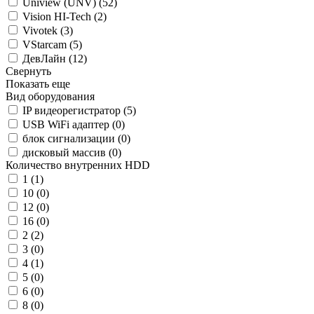
Uniview (UNV) (
52
)
Vision HI-Tech (
2
)
Vivotek (
3
)
VStarcam (
5
)
ДевЛайн (
12
)
Свернуть
Показать еще
Вид оборудования
IP видеорегистратор (
5
)
USB WiFi адаптер (
0
)
блок сигнализации (
0
)
дисковый массив (
0
)
Количество внутренних HDD
1 (
1
)
10 (
0
)
12 (
0
)
16 (
0
)
2 (
2
)
3 (
0
)
4 (
1
)
5 (
0
)
6 (
0
)
8 (
0
)