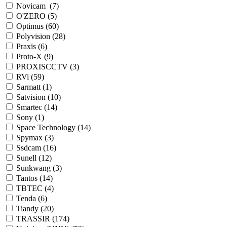
Novicam (
7
)
O'ZERO (
5
)
Optimus (
60
)
Polyvision (
28
)
Praxis (
6
)
Proto-X (
9
)
PROXISCCTV (
3
)
RVi (
59
)
Sarmatt (
1
)
Satvision (
10
)
Smartec (
14
)
Sony (
1
)
Space Technology (
14
)
Spymax (
3
)
Ssdcam (
16
)
Sunell (
12
)
Sunkwang (
3
)
Tantos (
14
)
TBTEC (
4
)
Tenda (
6
)
Tiandy (
20
)
TRASSIR (
174
)