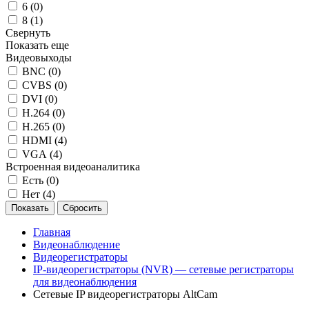
6 (
0
)
8 (
1
)
Свернуть
Показать еще
Видеовыходы
BNC (
0
)
CVBS (
0
)
DVI (
0
)
H.264 (
0
)
H.265 (
0
)
HDMI (
4
)
VGA (
4
)
Встроенная видеоаналитика
Есть (
0
)
Нет (
4
)
Главная
Видеонаблюдение
Видеорегистраторы
IP-видеорегистраторы (NVR) — сетевые регистраторы
для видеонаблюдения
Сетевые IP видеорегистраторы AltCam