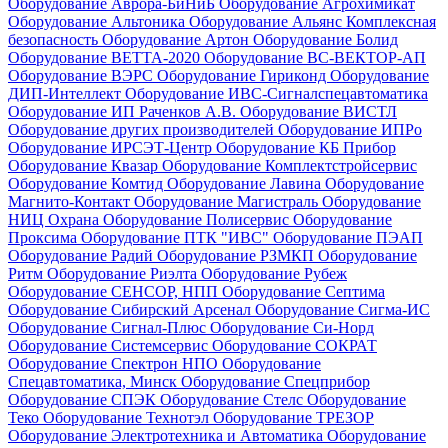
Оборудование Аврора-БиНиБ
Оборудование Агрохимикат
Оборудование Альтоника
Оборудование Альянс Комплексная
безопасность
Оборудование Артон
Оборудование Болид
Оборудование ВЕТТА-2020
Оборудование ВС-ВЕКТОР-АП
Оборудование ВЭРС
Оборудование Гириконд
Оборудование
ДИП-Интеллект
Оборудование ИВС-Сигналспецавтоматика
Оборудование ИП Раченков А.В.
Оборудование ВИСТЛ
Оборудование других производителей
Оборудование ИПРо
Оборудование ИРСЭТ-Центр
Оборудование КБ Прибор
Оборудование Квазар
Оборудование Комплектстройсервис
Оборудование Комтид
Оборудование Лавина
Оборудование
Магнито-Контакт
Оборудование Магистраль
Оборудование
НИЦ Охрана
Оборудование Полисервис
Оборудование
Проксима
Оборудование ПТК "ИВС"
Оборудование ПЭАП
Оборудование Радий
Оборудование РЗМКП
Оборудование
Ритм
Оборудование Риэлта
Оборудование Рубеж
Оборудование СЕНСОР, НПП
Оборудование Септима
Оборудование Сибирский Арсенал
Оборудование Сигма-ИС
Оборудование Сигнал-Плюс
Оборудование Си-Норд
Оборудование Системсервис
Оборудование СОКРАТ
Оборудование Спектрон НПО
Оборудование
Спецавтоматика, Минск
Оборудование Спецприбор
Оборудование СПЭК
Оборудование Стелс
Оборудование
Теко
Оборудование Технотэл
Оборудование ТРЕЗОР
Оборудование Электротехника и Автоматика
Оборудование