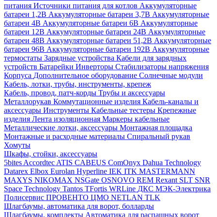
питания
Источники питания для котлов
Аккумуляторные
батареи 1,2В
Аккумуляторные батареи 3,7В
Аккумуляторные
батареи 4В
Аккумуляторные батареи 6В
Аккумуляторные
батареи 12В
Аккумуляторные батареи 24В
Аккумуляторные
батареи 48В
Аккумуляторные батареи 51,2В
Аккумуляторные
батареи 96В
Аккумуляторные батареи 192В
Аккумуляторные
термостаты
Зарядные устройства
Кабели для зарядных
устройств
Батарейки
Инверторы
Стабилизаторы напряжения
Корпуса
Дополнительное оборудование
Солнечные модули
Кабель, лотки, трубы, инструменты, крепеж
Кабель, провод, патч-корды
Трубы и аксессуары
Металлорукав
Коммутационные изделия
Кабель-каналы и
аксессуары
Инструменты
Кабельные тестеры
Крепежные
изделия
Лента изоляционная
Маркеры кабельные
Металлические лотки, аксессуары
Монтажная площадка
Монтажные и расходные материалы
Спиральный рукав
Хомуты
Шкафы, стойки, аксессуары
5bites
Accordtec
ATIS
CABEUS
ComOnyx
Dahua Technology
Datarex
Elbox
Eurolan
Hyperline
IEK
ITK
MASTERMANN
MAXYS
NIKOMAX
NSGate
OSNOVO
REM
Rexant
SLT
SNR
Space Technology
Tantos
TFortis
WRLine
ДКС
МЭК-Электрика
Полисервис
ПРОВЕНТО
ЦМО
NETLAN
TLK
Шлагбаумы, автоматика для ворот, болларды
Шлагбаумы, комплекты
Автоматика для распашных ворот