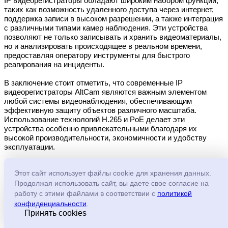
IP видеорегистраторы обладают широким набором функций,
таких как возможность удаленного доступа через интернет,
поддержка записи в высоком разрешении, а также интеграция
с различными типами камер наблюдения. Эти устройства
позволяют не только записывать и хранить видеоматериалы,
но и анализировать происходящее в реальном времени,
предоставляя оператору инструменты для быстрого
реагирования на инциденты.
В заключение стоит отметить, что современные IP
видеорегистраторы AltCam являются важным элементом
любой системы видеонаблюдения, обеспечивающим
эффективную защиту объектов различного масштаба.
Использование технологий H.265 и PoE делает эти
устройства особенно привлекательными благодаря их
высокой производительности, экономичности и удобству
эксплуатации.
Этот сайт использует файлы cookie для хранения данных.
Продолжая использовать сайт, вы даете свое согласие на
Компания Джи Ай Системз
работу с этими файлами в соответствии с
политикой
конфиденциальности
.
Главная
Принять cookies
О компании
Контакты