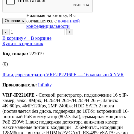
Нажимая на кнопку, Вы
соглашаетесь с
политикой
конфеденциальности
-
+
В корзину
✓ В корзине
Купить в один клик
Код товара:
222019
(0)
IP-видеорегистратор VRF-IP2216PE — 16 канальный NVR
Производитель:
Infinity
VRF-IP2216PE
- Сетевой регистратор, подключение 16 х IP-
камер; макс. 8Mpix; H.264/H.264+/H.265/H.265+; Запись:
4K:60fps, 4MP:120fps, 2MP:240fps; HDD SATA 2 порта
(поставляется без диска, поддержка до 10Тб); встроенный 16-
портовый PoE коммутатор (802.3at/af); cуммарная мощность
PoE 220W; Linux; поддержка детектора движения камер;
максимальные потоки: входящий - 256Мбит/с., исходящий -
128Мбит/с.; выходы: HDMIx2/VGAx1; RS-485; eSATA; аудио