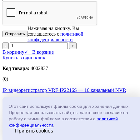
Нажимая на кнопку, Вы
соглашаетесь с
политикой
конфеденциальности
-
+
В корзину
✓ В корзине
Купить в один клик
Код товара:
4002837
(0)
IP-видеорегистратор VRF-IP2216S — 16 канальный NVR
Производитель:
Infinity
Этот сайт использует файлы cookie для хранения данных.
VRF-IP2216S - Сетевой регистратор без PoE коммутатора,
Продолжая использовать сайт, вы даете свое согласие на
подключение 16 х IP-камер; макс. 8Mpix;
работу с этими файлами в соответствии с
политикой
H.264/H.264+/H.265/H.265+; запись 25к/с; воспроизведение:
конфиденциальности
.
4K:60fps; 4MP:120fps; 2MP:240fps; HDD SATA 2 порта
Принять cookies
(поставляется без дисков, поддержка до 10Тб); Linux;
поддержка детектора движения камер; максимальные потоки: