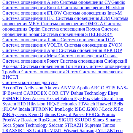
Система оповещения Alerto
Система оповещения CVGaudio
Система оповещения Emsok
Система оповещения Hikvision
Система оповещения iFLOW
Система оповещения Inter-M
Система оповещения ITC
Система оповещения JDM
Система
оповещения MKV
Система оповещения OMEGA
Система
оповещения Optim
Система оповещения Roxton
Система
оповещения Sonar
Система оповещения STELBERRY
Система оповещения Tantos
Система оповещения TOA
Система оповещения VOLTA
Система оповещения ZVON
Система оповещения Ария
Система оповещения ВЕКТОР
Система оповещения Мета
Система оповещения Октава
Система оповещения Рокот
Система оповещения Сибирский
Арсенал
Система оповещения Три Нити
Система оповещения
Тромбон
Система оповещения Элтех
Система оповещения
ВИСТЛ
Системы контроля доступа
AccordTec
Activision
Akuvox
ANVIZ
Apollo
ARGO
ATIS
BAS-
IP
Beward
CARDDEX
CQR
CTV
Dahua Technology
Elsys
ESMART
EverAccess
Exsnet
Falcon Eye
Fox
Gate
Guard Tour
System
HID
Hikvision
HiQ-Electronics
HiWatch
Huawei
iBells
iFLOW
Indala
IPTRONIC
IronLogic
ISBC
J2000
J-Lock
JSBo
JSB-Systems
Keno
Optimus
Oxgard
Parsec
PERCo
Promix
ProxWay
Rosslare
RusGuard
SIGUR
SKUDO
Slinex
Smartec
Soca
Space Technology
Ssdcam
STRAZH
Suprema
Tantos
TRASSIR
TSS
Uni-Ubi
VIZIT
Wisenet Samsung
YLI
ZKTeco