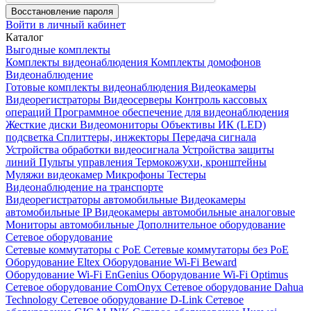
Восстановление пароля
Войти в личный кабинет
Каталог
Выгодные комплекты
Комплекты видеонаблюдения
Комплекты домофонов
Видеонаблюдение
Готовые комплекты видеонаблюдения
Видеокамеры
Видеорегистраторы
Видеосерверы
Контроль кассовых
операций
Программное обеспечение для видеонаблюдения
Жесткие диски
Видеомониторы
Объективы
ИК (LED)
подсветка
Сплиттеры, инжекторы
Передача сигнала
Устройства обработки видеосигнала
Устройства защиты
линий
Пульты управления
Термокожухи, кронштейны
Муляжи видеокамер
Микрофоны
Тестеры
Видеонаблюдение на транспорте
Видеорегистраторы автомобильные
Видеокамеры
автомобильные IP
Видеокамеры автомобильные аналоговые
Мониторы автомобильные
Дополнительное оборудование
Сетевое оборудование
Сетевые коммутаторы с РоЕ
Сетевые коммутаторы без РоЕ
Оборудование Eltex
Оборудование Wi-Fi Beward
Оборудование Wi-Fi EnGenius
Оборудование Wi-Fi Optimus
Сетевое оборудование ComOnyx
Сетевое оборудование Dahua
Technology
Сетевое оборудование D-Link
Сетевое