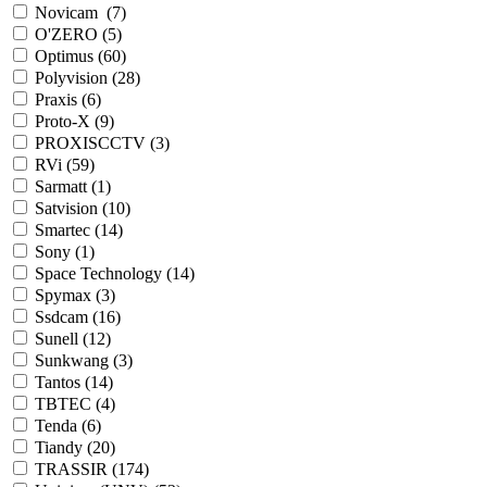
Novicam (
7
)
O'ZERO (
5
)
Optimus (
60
)
Polyvision (
28
)
Praxis (
6
)
Proto-X (
9
)
PROXISCCTV (
3
)
RVi (
59
)
Sarmatt (
1
)
Satvision (
10
)
Smartec (
14
)
Sony (
1
)
Space Technology (
14
)
Spymax (
3
)
Ssdcam (
16
)
Sunell (
12
)
Sunkwang (
3
)
Tantos (
14
)
TBTEC (
4
)
Tenda (
6
)
Tiandy (
20
)
TRASSIR (
174
)