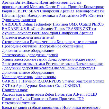
Артида
Витек
Даксис
Идентификаторы других
производителей
Метаком
Олевс
Прокс
Прософт-Биометрикс
Радий
РЕВЕРС
SEAN
Сибирский Арсенал
Телеинформсвязь
Штольц Групп
Электротехника и Автоматика
ЭРА
Юнитест
Турникеты, калитки
CARDDEX
Dahua Technology
Hikvision
ОМА
Oxgard
PERCo
RADARPLUS
RusGate
Smartec
Tantos
TRASSIR
ZKTeco
Аурикс
Блокпост
РостЕвроСтрой
Сибирский Арсенал
Системы подсчета посетителей
Стереосчетчики
Видеосчетчики
Беспроводные счетчики
Проводные счетчики
Программное обеспечение
Дополнительное оборудование
Электрозамки, доводчики дверей
Умные электронные замки
Электромеханические замки
Электромагнитные замки
Ригельные замки
Электрозащелки
Доводчики дверей
Фиксаторы дверей
Гибкие переходы
Дополнительное оборудование
Металлодетекторы, интроскопы
GARRETT
Hikvision
RADARPLUS
Smartec
SmartScan
Sphinx
ZKTeco
Арка
Аурикс
Блокпост
Скан
СКИЗЭЛ
Принтеры карт
Аксессуары к принтерам Zebra
Принтеры Advent SOLID
Принтеры Evolis
Принтеры Fargo
Принтеры IDP
Источники питания
Блоки питания стабилизированные
Источники резервного