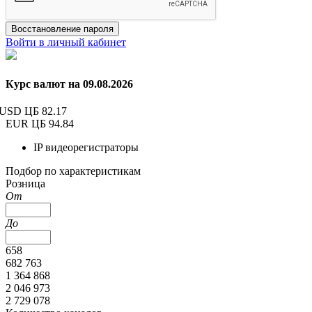
Восстановление пароля
Войти в личный кабинет
Курс валют на 09.08.2026
USD ЦБ
82.17
EUR ЦБ
94.84
IP видеорегистраторы
Подбор по характеристикам
Розница
От
До
658
682 763
1 364 868
2 046 973
2 729 078