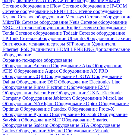
оборудование GIGALINK
Сетевое оборудование Huawei
Сетевое оборудование iFlow
Сетевое оборудование IP-COM
Сетевое оборудование KEENETIC
Сетевое оборудование
Kyland
Сетевое оборудование Mercusys
Сетевое оборудование
MikroTik
Сетевое оборудование Netis
Сетевое оборудование
NSGate
Сетевое оборудование Ruijie
Сетевое оборудование
Tenda
Сетевое оборудование Todaair
Сетевое оборудование
TP-Link
Сетевое оборудование Ubiquiti
Оборудование Тахион
Оптические медиаконвертеры
SFP модули
Удлинители
Ethernet, PoE
Удлинители HDMI LENKENG
Дополнительное
оборудование
Охранно-пожарное оборудование
Оборудование Ademco
Оборудование Ajax
Оборудование
ATIS
Оборудование Aupax
Оборудование AX PRO
Оборудование CQR
Оборудование CROW
Оборудование
Dahua
Оборудование DSC
Оборудование Electronics Line
Оборудование Elmes Electronic
Оборудование ESVI
Оборудование Falcon Eye
Оборудование G.S.N. Electronic
Company
Оборудование Jablotron
Оборудование MicroLine
Оборудование NAVIgard
Оборудование Optex
Оборудование
Optimus
Оборудование Paradox
Оборудование Proto-X
Оборудование Pyronix
Оборудование Roiscok
Оборудование
Satvision
Оборудование SLT
Оборудование Smartec
Оборудование Ssdcam
Оборудование STA
Оборудование
Tantos
Оборудование Viguard
Оборудование Visonic