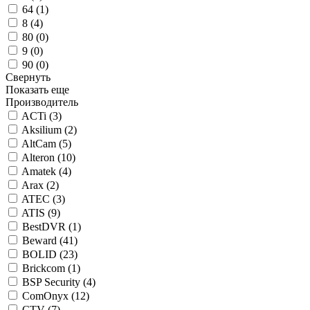
64 (
1
)
8 (
4
)
80 (
0
)
9 (
0
)
90 (
0
)
Свернуть
Показать еще
Производитель
ACTi (
3
)
Aksilium (
2
)
AltCam (
5
)
Alteron (
10
)
Amatek (
4
)
Arax (
2
)
ATEC (
3
)
ATIS (
9
)
BestDVR (
1
)
Beward (
41
)
BOLID (
23
)
Brickcom (
1
)
BSP Security (
4
)
ComOnyx (
12
)
CTV (
7
)