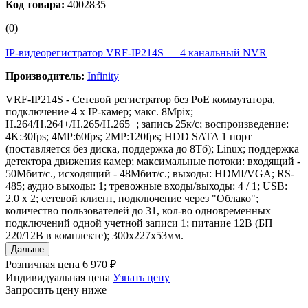
Код товара:
4002835
(0)
IP-видеорегистратор VRF-IP214S — 4 канальный NVR
Производитель:
Infinity
VRF-IP214S - Сетевой регистратор без PoE коммутатора,
подключение 4 х IP-камер; макс. 8Mpix;
H.264/H.264+/H.265/H.265+; запись 25к/с; воспроизведение:
4K:30fps; 4MP:60fps; 2MP:120fps; HDD SATA 1 порт
(поставляется без диска, поддержка до 8Тб); Linux; поддержка
детектора движения камер; максимальные потоки: входящий -
50Мбит/с., исходящий - 48Мбит/с.; выходы: HDMI/VGA; RS-
485; аудио выходы: 1; тревожные входы/выходы: 4 / 1; USB:
2.0 x 2; сетевой клиент, подключение через "Облако";
количество пользователей до 31, кол-во одновременных
подключений одной учетной записи 1; питание 12В (БП
220/12В в комплекте); 300x227x53мм.
Дальше
Розничная цена
6 970 ₽
Индивидуальная цена
Узнать цену
Запросить цену ниже