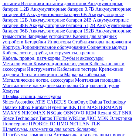
питания
Источники питания для котлов
Аккумуляторные
батареи 1,2В
Аккумуляторные батареи 3,7В
Аккумуляторные
батареи 4В
Аккумуляторные батареи 6В
Аккумуляторные
батареи 12В
Аккумуляторные батареи 24В
Аккумуляторные
батареи 48В
Аккумуляторные батареи 51,2В
Аккумуляторные
батареи 96В
Аккумуляторные батареи 192В
Аккумуляторные
термостаты
Зарядные устройства
Кабели для зарядных
устройств
Батарейки
Инверторы
Стабилизаторы напряжения
Корпуса
Дополнительное оборудование
Солнечные модули
Кабель, лотки, трубы, инструменты, крепеж
Кабель, провод, патч-корды
Трубы и аксессуары
Металлорукав
Коммутационные изделия
Кабель-каналы и
аксессуары
Инструменты
Кабельные тестеры
Крепежные
изделия
Лента изоляционная
Маркеры кабельные
Металлические лотки, аксессуары
Монтажная площадка
Монтажные и расходные материалы
Спиральный рукав
Хомуты
Шкафы, стойки, аксессуары
5bites
Accordtec
ATIS
CABEUS
ComOnyx
Dahua Technology
Datarex
Elbox
Eurolan
Hyperline
IEK
ITK
MASTERMANN
MAXYS
NIKOMAX
NSGate
OSNOVO
REM
Rexant
SLT
SNR
Space Technology
Tantos
TFortis
WRLine
ДКС
МЭК-Электрика
Полисервис
ПРОВЕНТО
ЦМО
NETLAN
TLK
Шлагбаумы, автоматика для ворот, болларды
Шлагбаумы, комплекты
Автоматика для распашных ворот