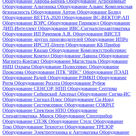
Оборудование Аврора-БиНиБ
Оборудование Агрохимикат
Оборудование Альтоника
Оборудование Альянс Комплексная
безопасность
Оборудование Артон
Оборудование Болид
Оборудование ВЕТТА-2020
Оборудование ВС-ВЕКТОР-АП
Оборудование ВЭРС
Оборудование Гириконд
Оборудование
ДИП-Интеллект
Оборудование ИВС-Сигналспецавтоматика
Оборудование ИП Раченков А.В.
Оборудование ВИСТЛ
Оборудование других производителей
Оборудование ИПРо
Оборудование ИРСЭТ-Центр
Оборудование КБ Прибор
Оборудование Квазар
Оборудование Комплектстройсервис
Оборудование Комтид
Оборудование Лавина
Оборудование
Магнито-Контакт
Оборудование Магистраль
Оборудование
НИЦ Охрана
Оборудование Полисервис
Оборудование
Проксима
Оборудование ПТК "ИВС"
Оборудование ПЭАП
Оборудование Радий
Оборудование РЗМКП
Оборудование
Ритм
Оборудование Риэлта
Оборудование Рубеж
Оборудование СЕНСОР, НПП
Оборудование Септима
Оборудование Сибирский Арсенал
Оборудование Сигма-ИС
Оборудование Сигнал-Плюс
Оборудование Си-Норд
Оборудование Системсервис
Оборудование СОКРАТ
Оборудование Спектрон НПО
Оборудование
Спецавтоматика, Минск
Оборудование Спецприбор
Оборудование СПЭК
Оборудование Стелс
Оборудование
Теко
Оборудование Технотэл
Оборудование ТРЕЗОР
Оборудование Электротехника и Автоматика
Оборудование