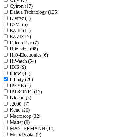
Cyfron (
17
)
Dahua Technology (
135
)
Divitec (
1
)
ESVI (
6
)
EZ-IP (
11
)
EZVIZ (
5
)
Falcon Eye (
7
)
Hikvision (
98
)
HiQ-Electronics (
6
)
HiWatch (
54
)
IDIS (
9
)
iFlow (
48
)
Infinity (
20
)
IPEYE (
1
)
IPTRONIC (
17
)
Ivideon (
3
)
J2000 (
7
)
Keno (
20
)
Macroscop (
32
)
Master (
8
)
MASTERMANN (
14
)
MicroDigital (
9
)