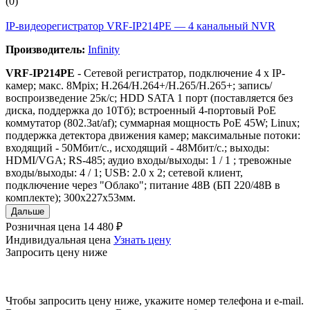
(0)
IP-видеорегистратор VRF-IP214PE — 4 канальный NVR
Производитель:
Infinity
VRF-IP214PE
- Сетевой регистратор, подключение 4 х IP-
камер; макс. 8Mpix; H.264/H.264+/H.265/H.265+; запись/
воспроизведение 25к/с; HDD SATA 1 порт (поставляется без
диска, поддержка до 10Тб); встроенный 4-портовый PoE
коммутатор (802.3at/af); cуммарная мощность PoE 45W; Linux;
поддержка детектора движения камер; максимальные потоки:
входящий - 50Мбит/с., исходящий - 48Мбит/с.; выходы:
HDMI/VGA; RS-485; аудио входы/выходы: 1 / 1 ; тревожные
входы/выходы: 4 / 1; USB: 2.0 x 2; сетевой клиент,
подключение через "Облако"; питание 48В (БП 220/48В в
комплекте); 300x227x53мм.
Дальше
Розничная цена
14 480 ₽
Индивидуальная цена
Узнать цену
Запросить цену ниже
Чтобы запросить цену ниже, укажите номер телефона и e-mail.