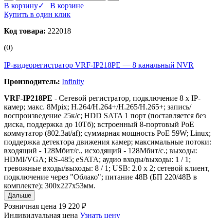
В корзину
✓ В корзине
Купить в один клик
Код товара:
222018
(0)
IP-видеорегистратор VRF-IP218PE — 8 канальный NVR
Производитель:
Infinity
VRF-IP218PE
- Сетевой регистратор, подключение 8 х IP-
камер; макс. 8Mpix; H.264/H.264+/H.265/H.265+; запись/
воспроизведение 25к/с; HDD SATA 1 порт (поставляется без
диска, поддержка до 10Тб); встроенный 8-портовый PoE
коммутатор (802.3at/af); cуммарная мощность PoE 59W; Linux;
поддержка детектора движения камер; максимальные потоки:
входящий - 128Мбит/с., исходящий - 128Мбит/с.; выходы:
HDMI/VGA; RS-485; eSATA; аудио входы/выходы: 1 / 1;
тревожные входы/выходы: 8 / 1; USB: 2.0 x 2; сетевой клиент,
подключение через "Облако"; питание 48В (БП 220/48В в
комплекте); 300x227x53мм.
Дальше
Розничная цена
19 220 ₽
Индивидуальная цена
Узнать цену