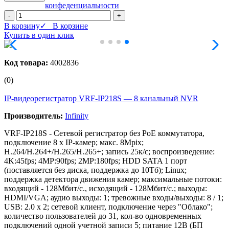
конфеденциальности
-
+
В корзину
✓ В корзине
Купить в один клик
Код товара:
4002836
(0)
IP-видеорегистратор VRF-IP218S — 8 канальный NVR
Производитель:
Infinity
VRF-IP218S - Сетевой регистратор без PoE коммутатора,
подключение 8 х IP-камер; макс. 8Mpix;
H.264/H.264+/H.265/H.265+; запись 25к/с; воспроизведение:
4K:45fps; 4MP:90fps; 2MP:180fps; HDD SATA 1 порт
(поставляется без диска, поддержка до 10Тб); Linux;
поддержка детектора движения камер; максимальные потоки:
входящий - 128Мбит/с., исходящий - 128Мбит/с.; выходы:
HDMI/VGA; аудио выходы: 1; тревожные входы/выходы: 8 / 1;
USB: 2.0 x 2; сетевой клиент, подключение через "Облако";
количество пользователей до 31, кол-во одновременных
подключений одной учетной записи 5; питание 12В (БП