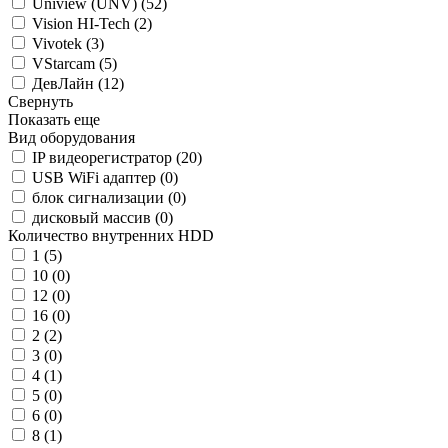
Uniview (UNV) (
52
)
Vision HI-Tech (
2
)
Vivotek (
3
)
VStarcam (
5
)
ДевЛайн (
12
)
Свернуть
Показать еще
Вид оборудования
IP видеорегистратор (
20
)
USB WiFi адаптер (
0
)
блок сигнализации (
0
)
дисковый массив (
0
)
Количество внутренних HDD
1 (
5
)
10 (
0
)
12 (
0
)
16 (
0
)
2 (
2
)
3 (
0
)
4 (
1
)
5 (
0
)
6 (
0
)
8 (
1
)