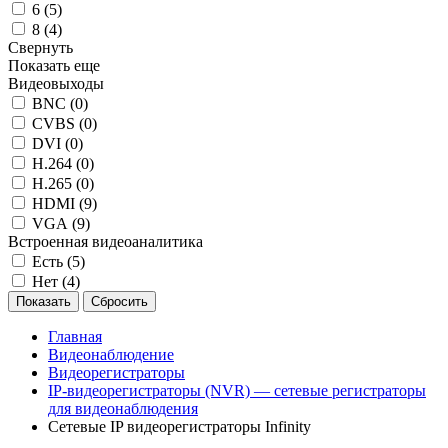
6 (
5
)
8 (
4
)
Свернуть
Показать еще
Видеовыходы
BNC (
0
)
CVBS (
0
)
DVI (
0
)
H.264 (
0
)
H.265 (
0
)
HDMI (
9
)
VGA (
9
)
Встроенная видеоаналитика
Есть (
5
)
Нет (
4
)
Главная
Видеонаблюдение
Видеорегистраторы
IP-видеорегистраторы (NVR) — сетевые регистраторы
для видеонаблюдения
Сетевые IP видеорегистраторы Infinity