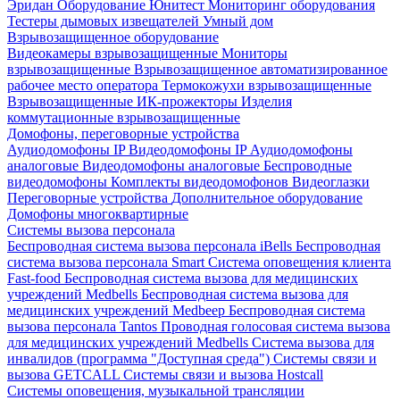
Эридан
Оборудование Юнитест
Мониторинг оборудования
Тестеры дымовых извещателей
Умный дом
Взрывозащищенное оборудование
Видеокамеры взрывозащищенные
Мониторы
взрывозащищенные
Взрывозащищенное автоматизированное
рабочее место оператора
Термокожухи взрывозащищенные
Взрывозащищенные ИК-прожекторы
Изделия
коммутационные взрывозащищенные
Домофоны, переговорные устройства
Аудиодомофоны IP
Видеодомофоны IP
Аудиодомофоны
аналоговые
Видеодомофоны аналоговые
Беспроводные
видеодомофоны
Комплекты видеодомофонов
Видеоглазки
Переговорные устройства
Дополнительное оборудование
Домофоны многоквартирные
Системы вызова персонала
Беспроводная система вызова персонала iBells
Беспроводная
система вызова персонала Smart
Система оповещения клиента
Fast-food
Беспроводная система вызова для медицинских
учреждений Medbells
Беспроводная система вызова для
медицинских учреждений Medbeep
Беспроводная система
вызова персонала Tantos
Проводная голосовая система вызова
для медицинских учреждений Medbells
Система вызова для
инвалидов (программа "Доступная среда")
Системы связи и
вызова GETCALL
Системы связи и вызова Hostcall
Системы оповещения, музыкальной трансляции