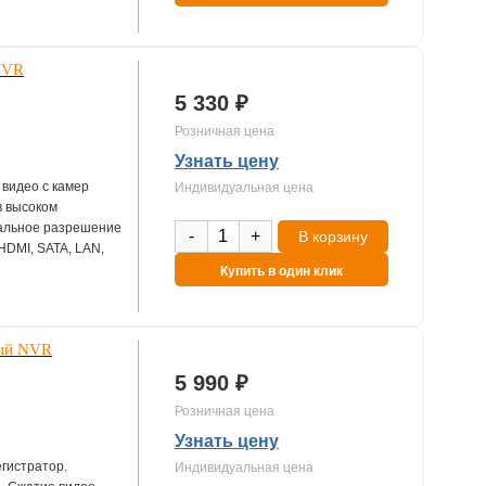
з интернет с
елого» IP адреса
озможности доступа
NVR
о на подключенном
рнет, на ПК через
5 330 ₽
.
Розничная цена
Узнать цену
 видео с камер
Индивидуальная цена
в высоком
мальное разрешение
-
+
В корзину
 HDMI, SATA, LAN,
Купить в один клик
ный NVR
5 990 ₽
Розничная цена
Узнать цену
гистратор.
Индивидуальная цена