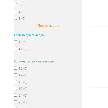
3 (
0
)
4 (
0
)
5 (
0
)
Показать еще
Трев. входы/выходы
16/4 (
0
)
4/1 (
0
)
Количество каналов видео
10 (
0
)
12 (
0
)
16 (
0
)
17 (
0
)
24 (
0
)
25 (
0
)