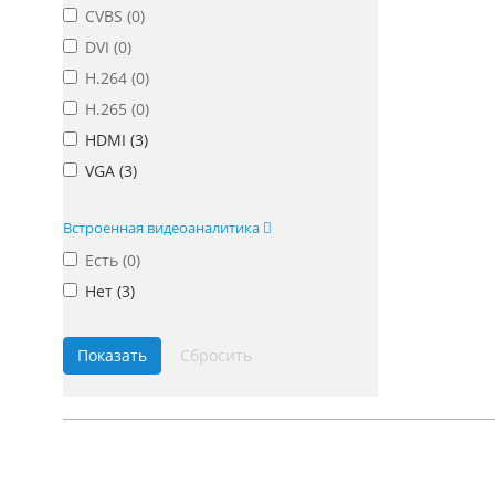
CVBS (
0
)
DVI (
0
)
H.264 (
0
)
H.265 (
0
)
HDMI (
3
)
VGA (
3
)
Встроенная видеоаналитика
Есть (
0
)
Нет (
3
)