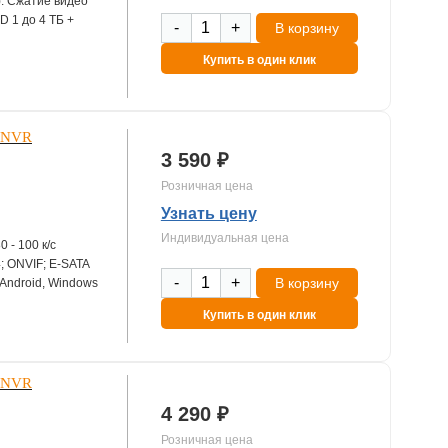
). Сжатие видео
D 1 до 4 ТБ +
-
+
В корзину
Купить в один клик
й NVR
3 590 ₽
Розничная цена
Узнать цену
Индивидуальная цена
 - 100 к/с
; ONVIF; E-SATA
-
+
В корзину
Android, Windows
Купить в один клик
й NVR
4 290 ₽
Розничная цена