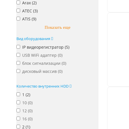
Arax (
2
)
ATEC (
3
)
ATIS (
9
)
Показать еще
Вид оборудования
IP видеорегистратор (
5
)
USB WiFi адаптер (
0
)
блок сигнализации (
0
)
дисковый массив (
0
)
Количество внутренних HDD
1 (
2
)
10 (
0
)
12 (
0
)
16 (
0
)
2 (
1
)