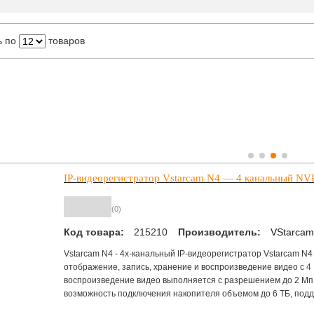
ь по
товаров
IP-видеорегистратор Vstarcam N4 — 4 канальный NV
(0)
Код товара:
215210
Производитель:
VStarcam
Vstarcam N4 - 4х-канальный IP-видеорегистратор Vstarcam N4
отображение, запись, хранение и воспроизведение видео с 4 
воспроизведение видео выполняется с разрешением до 2 Мп
возможность подключения накопителя объемом до 6 ТБ, под
хранилищ.