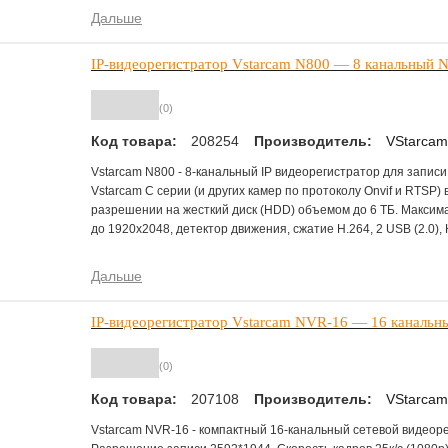
P2P технология позволяет подключаться к регистратору чере
Дальше
помощью ПК или мобильных устройств без предоставления «б
регистратору. Регистратор поддерживает все современные в
IP-видеорегистратор Vstarcam N800 — 8 канальный 
к видео в реальном времени и архиву. Это просмотр локальн
VGA- или HDMI-мониторе или по сети, в том числе через Инте
веб-интерфейс и с мобильных устройств с ОС Android или iOS
(0)
Код товара:
208254
Производитель:
VStarcam
Vstarcam N800 - 8-канальный IP видеорегистратор для записи
Vstarcam C серии (и других камер по протоколу Onvif и RTSP) 
разрешении на жесткий диск (HDD) объемом до 6 ТБ. Макси
до 1920x2048, детектор движения, сжатие H.264, 2 USB (2.0),
VGA, 5В2А интерфейс micro USB (блок питания в комплекте)
Дальше
IP-видеорегистратор Vstarcam NVR-16 — 16 каналь
(0)
Код товара:
207108
Производитель:
VStarcam
Vstarcam NVR-16 - компактный 16-канальный сетевой видеоре