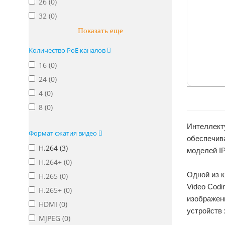
26 (
0
)
32 (
0
)
Показать еще
Количество PoE каналов
16 (
0
)
24 (
0
)
4 (
0
)
8 (
0
)
Интеллект
Формат сжатия видео
обеспечив
H.264 (
3
)
моделей IP
H.264+ (
0
)
Одной из к
H.265 (
0
)
Video Codi
H.265+ (
0
)
изображени
HDMI (
0
)
устройств
MJPEG (
0
)