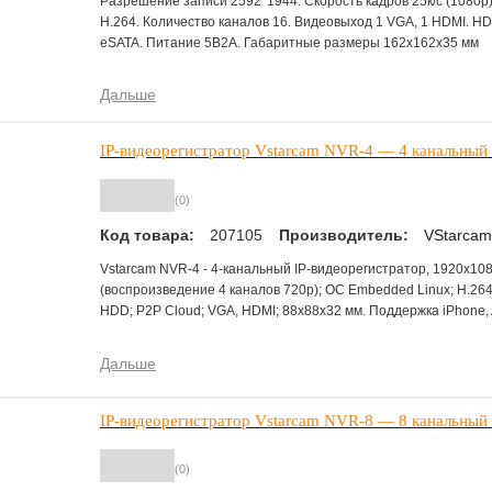
Разрешение записи 2592*1944. Скорость кадров 25к/с (1080p
H.264. Количество каналов 16. Видеовыход 1 VGA, 1 HDMI. HD
eSATA. Питание 5В2А. Габаритные размеры 162x162x35 мм
Дальше
IP-видеорегистратор Vstarcam NVR-4 — 4 канальны
(0)
Код товара:
207105
Производитель:
VStarcam
Vstarcam NVR-4 - 4-канальный IP-видеорегистратор, 1920х1080
(воспроизведение 4 каналов 720р); ОС Embedded Linux; H.264
HDD; P2P Cloud; VGA, HDMI; 88x88x32 мм. Поддержка iPhone, 
Дальше
IP-видеорегистратор Vstarcam NVR-8 — 8 канальны
(0)