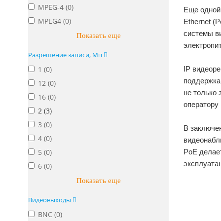
MPEG-4 (
0
)
Еще одной
MPEG4 (
0
)
Ethernet (
системы в
Показать еще
электропи
Разрешение записи, Мп
1 (
0
)
IP видеоре
поддержка 
12 (
0
)
не только 
16 (
0
)
оператору
2 (
3
)
3 (
0
)
В заключе
4 (
0
)
видеонабл
5 (
0
)
PoE делае
эксплуата
6 (
0
)
Показать еще
Видеовыходы
BNC (
0
)