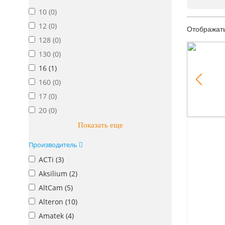
10 (
0
)
12 (
0
)
Отображат
128 (
0
)
130 (
0
)
16 (
1
)
160 (
0
)
17 (
0
)
20 (
0
)
Показать еще
Производитель
ACTi (
3
)
Aksilium (
2
)
AltCam (
5
)
Alteron (
10
)
Amatek (
4
)