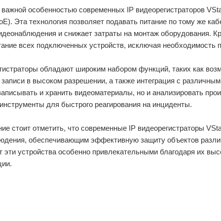
 важной особенностью современных IP видеорегистраторов VSta
PoE). Эта технология позволяет подавать питание по тому же ка
идеонаблюдения и снижает затраты на монтаж оборудования. Кр
тание всех подключенных устройств, исключая необходимость 
гистраторы обладают широким набором функций, таких как возм
записи в высоком разрешении, а также интеграция с различны
записывать и хранить видеоматериалы, но и анализировать пр
 инструменты для быстрого реагирования на инциденты.
ние стоит отметить, что современные IP видеорегистраторы V
юдения, обеспечивающим эффективную защиту объектов различ
т эти устройства особенно привлекательными благодаря их выс
ции.