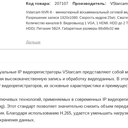
Код товара:
207107
Производитель:
VStarcam
Vstarcam NVR-8 - миниатюрный восьмиканальный сетевой ви
Разрешение записи 1920x1080. Скорость кадров 25к/с. Сжати
Количество каналов 8. Видеовыход 1 VGA, 1 HDMI. HDD до 2 Т
HDD). Питание 5В2А. Габаритные размеры 88x88x32 мм
Дальше
уальные IP видеорегистраторы VStarcam представляют собой 
ая высококачественную запись и обработку видеоданных. В эт
 видеорегистраторов, их основные характеристики и преимущес
лючевых технологий, применяемых в современных IP видеорегист
ng). Этот стандарт позволяет значительно снизить объем пере
я. Благодаря использованию H.265, удается уменьшить нагрузк
 хранения данных.