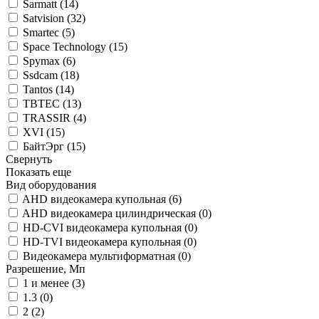
Sarmatt (
14
)
Satvision (
32
)
Smartec (
5
)
Space Technology (
15
)
Spymax (
6
)
Ssdcam (
18
)
Tantos (
14
)
TBTEC (
13
)
TRASSIR (
4
)
XVI (
15
)
БайтЭрг (
15
)
Свернуть
Показать еще
Вид оборудования
AHD видеокамера купольная (
6
)
AHD видеокамера цилиндрическая (
0
)
HD-CVI видеокамера купольная (
0
)
HD-TVI видеокамера купольная (
0
)
Видеокамера мультиформатная (
0
)
Разрешение, Мп
1 и менее (
3
)
1.3 (
0
)
2 (
2
)