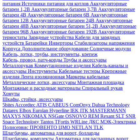
питания
Источники питания для котлов
Аккумуляторные
батареи 1,2В
Аккумуляторные батареи 3,7В
Аккумуляторные
батареи 4В
Аккумуляторные батареи 6В
Аккумуляторные
батареи 12В
Аккумуляторные батареи 24В
Аккумуляторные
батареи 48В
Аккумуляторные батареи 51,2В
Аккумуляторные
батареи 96В
Аккумуляторные батареи 192В
Аккумуляторные
термостаты
Зарядные устройства
Кабели для зарядных
устройств
Батарейки
Инверторы
Стабилизаторы напряжения
Корпуса
Дополнительное оборудование
Солнечные модули
Кабель, лотки, трубы, инструменты, крепеж
Кабель, провод, патч-корды
Трубы и аксессуары
Металлорукав
Коммутационные изделия
Кабель-каналы и
аксессуары
Инструменты
Кабельные тестеры
Крепежные
изделия
Лента изоляционная
Маркеры кабельные
Металлические лотки, аксессуары
Монтажная площадка
Монтажные и расходные материалы
Спиральный рукав
Хомуты
Шкафы, стойки, аксессуары
5bites
Accordtec
ATIS
CABEUS
ComOnyx
Dahua Technology
Datarex
Elbox
Eurolan
Hyperline
IEK
ITK
MASTERMANN
MAXYS
NIKOMAX
NSGate
OSNOVO
REM
Rexant
SLT
SNR
Space Technology
Tantos
TFortis
WRLine
ДКС
МЭК-Электрика
Полисервис
ПРОВЕНТО
ЦМО
NETLAN
TLK
Шлагбаумы, автоматика для ворот, болларды
Шлагбаумы, комплекты
Автоматика для распашных ворот