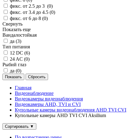
фикс. от 2.5 до 3 (
0
)
фикс. от 3.4 до 4.5 (
0
)
фикс. от 6 до 8 (
0
)
Свернуть
Показать еще
Вандалостойкая
да (
3
)
Тип питания
12 DC (
6
)
24 AC (
0
)
Рыбий глаз
да (
0
)
Главная
Видеонаблюдение
Видеокамеры видеонаблюдения
Видеокамеры AHD, TVI и CVI
Купольные камеры видеонаблюдения AHD TVI CVI
Купольные камеры AHD TVI CVI Aksilium
Сортировать
▼
По возрастанию цены