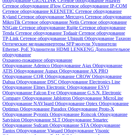
оборудование GIGALINK
Сетевое оборудование Huawei
Сетевое оборудование iFlow
Сетевое оборудование IP-COM
Сетевое оборудование KEENETIC
Сетевое оборудование
Kyland
Сетевое оборудование Mercusys
Сетевое оборудование
MikroTik
Сетевое оборудование Netis
Сетевое оборудование
NSGate
Сетевое оборудование Ruijie
Сетевое оборудование
Tenda
Сетевое оборудование Todaair
Сетевое оборудование
TP-Link
Сетевое оборудование Ubiquiti
Оборудование Тахион
Оптические медиаконвертеры
SFP модули
Удлинители
Ethernet, PoE
Удлинители HDMI LENKENG
Дополнительное
оборудование
Охранно-пожарное оборудование
Оборудование Ademco
Оборудование Ajax
Оборудование
ATIS
Оборудование Aupax
Оборудование AX PRO
Оборудование CQR
Оборудование CROW
Оборудование
Dahua
Оборудование DSC
Оборудование Electronics Line
Оборудование Elmes Electronic
Оборудование ESVI
Оборудование Falcon Eye
Оборудование G.S.N. Electronic
Company
Оборудование Jablotron
Оборудование MicroLine
Оборудование NAVIgard
Оборудование Optex
Оборудование
Optimus
Оборудование Paradox
Оборудование Proto-X
Оборудование Pyronix
Оборудование Roiscok
Оборудование
Satvision
Оборудование SLT
Оборудование Smartec
Оборудование Ssdcam
Оборудование STA
Оборудование
Tantos
Оборудование Viguard
Оборудование Visonic