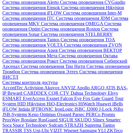
Система оповещения Alerto
Система оповещения CVGaudio
Система оповещения Emsok
Система оповещения Hikvision
Система оповещения iFLOW
Система оповещения Inter-M
Система оповещения ITC
Система оповещения JDM
Система
оповещения MKV
Система оповещения OMEGA
Система
оповещения Optim
Система оповещения Roxton
Система
оповещения Sonar
Система оповещения STELBERRY
Система оповещения Tantos
Система оповещения TOA
Система оповещения VOLTA
Система оповещения ZVON
Система оповещения Ария
Система оповещения ВЕКТОР
Система оповещения Мета
Система оповещения Октава
Система оповещения Рокот
Система оповещения Сибирский
Арсенал
Система оповещения Три Нити
Система оповещения
Тромбон
Система оповещения Элтех
Система оповещения
ВИСТЛ
Системы контроля доступа
AccordTec
Activision
Akuvox
ANVIZ
Apollo
ARGO
ATIS
BAS-
IP
Beward
CARDDEX
CQR
CTV
Dahua Technology
Elsys
ESMART
EverAccess
Exsnet
Falcon Eye
Fox
Gate
Guard Tour
System
HID
Hikvision
HiQ-Electronics
HiWatch
Huawei
iBells
iFLOW
Indala
IPTRONIC
IronLogic
ISBC
J2000
J-Lock
JSBo
JSB-Systems
Keno
Optimus
Oxgard
Parsec
PERCo
Promix
ProxWay
Rosslare
RusGuard
SIGUR
SKUDO
Slinex
Smartec
Soca
Space Technology
Ssdcam
STRAZH
Suprema
Tantos
TRASSIR
TSS
Uni-Ubi
VIZIT
Wisenet Samsung
YLI
ZKTeco