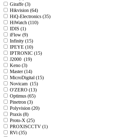
Giraffe (
3
)
Hikvision (
64
)
HiQ-Electronics (
35
)
HiWatch (
110
)
IDIS (
1
)
iFlow (
9
)
Infinity (
15
)
IPEYE (
10
)
IPTRONIC (
15
)
J2000 (
19
)
Keno (
3
)
Master (
14
)
MicroDigital (
15
)
Novicam (
15
)
O'ZERO (
13
)
Optimus (
65
)
Pinetron (
3
)
Polyvision (
20
)
Praxis (
8
)
Proto-X (
25
)
PROXISCCTV (
1
)
RVi (
35
)