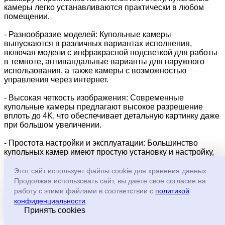
камеры легко устанавливаются практически в любом
помещении.
- Разнообразие моделей: Купольные камеры
выпускаются в различных вариантах исполнения,
включая модели с инфракрасной подсветкой для работы
в темноте, антивандальные варианты для наружного
использования, а также камеры с возможностью
управления через интернет.
- Высокая четкость изображения: Современные
купольные камеры предлагают высокое разрешение
вплоть до 4K, что обеспечивает детальную картинку даже
при большом увеличении.
- Простота настройки и эксплуатации: Большинство
купольных камер имеют простую установку и настройку,
что делает их идеальным решением для небольших
объектов.
Этот сайт использует файлы cookie для хранения данных.
Продолжая использовать сайт, вы даете свое согласие на
Недостатки:
работу с этими файлами в соответствии с
политикой
конфиденциальности
.
- Ограниченная дальность передачи сигнала: Хотя
Принять cookies
современные технологии значительно увеличили
дальность передачи данных, она все же меньше, чем у