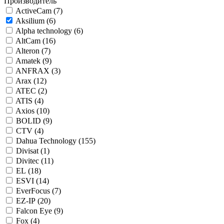
Производитель
ActiveCam (
7
)
Aksilium (
6
)
Alpha technology (
6
)
AltCam (
16
)
Alteron (
7
)
Amatek (
9
)
ANFRAX (
3
)
Arax (
12
)
ATEC (
2
)
ATIS (
4
)
Axios (
10
)
BOLID (
9
)
CTV (
4
)
Dahua Technology (
155
)
Divisat (
1
)
Divitec (
11
)
EL (
18
)
ESVI (
14
)
EverFocus (
7
)
EZ-IP (
20
)
Falcon Eye (
9
)
Fox (
4
)