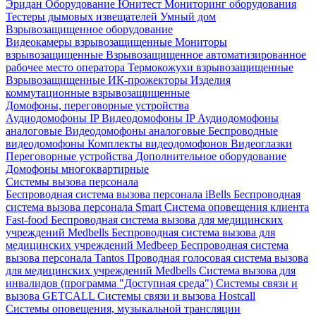
Эридан
Оборудование Юнитест
Мониторинг оборудования
Тестеры дымовых извещателей
Умный дом
Взрывозащищенное оборудование
Видеокамеры взрывозащищенные
Мониторы
взрывозащищенные
Взрывозащищенное автоматизированное
рабочее место оператора
Термокожухи взрывозащищенные
Взрывозащищенные ИК-прожекторы
Изделия
коммутационные взрывозащищенные
Домофоны, переговорные устройства
Аудиодомофоны IP
Видеодомофоны IP
Аудиодомофоны
аналоговые
Видеодомофоны аналоговые
Беспроводные
видеодомофоны
Комплекты видеодомофонов
Видеоглазки
Переговорные устройства
Дополнительное оборудование
Домофоны многоквартирные
Системы вызова персонала
Беспроводная система вызова персонала iBells
Беспроводная
система вызова персонала Smart
Система оповещения клиента
Fast-food
Беспроводная система вызова для медицинских
учреждений Medbells
Беспроводная система вызова для
медицинских учреждений Medbeep
Беспроводная система
вызова персонала Tantos
Проводная голосовая система вызова
для медицинских учреждений Medbells
Система вызова для
инвалидов (программа "Доступная среда")
Системы связи и
вызова GETCALL
Системы связи и вызова Hostcall
Системы оповещения, музыкальной трансляции