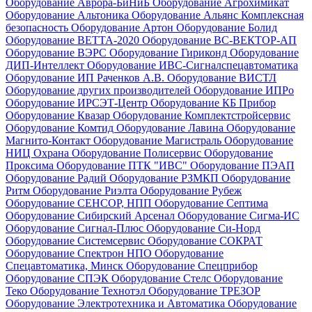
Оборудование Аврора-БиНиБ
Оборудование Агрохимикат
Оборудование Альтоника
Оборудование Альянс Комплексная
безопасность
Оборудование Артон
Оборудование Болид
Оборудование ВЕТТА-2020
Оборудование ВС-ВЕКТОР-АП
Оборудование ВЭРС
Оборудование Гириконд
Оборудование
ДИП-Интеллект
Оборудование ИВС-Сигналспецавтоматика
Оборудование ИП Раченков А.В.
Оборудование ВИСТЛ
Оборудование других производителей
Оборудование ИПРо
Оборудование ИРСЭТ-Центр
Оборудование КБ Прибор
Оборудование Квазар
Оборудование Комплектстройсервис
Оборудование Комтид
Оборудование Лавина
Оборудование
Магнито-Контакт
Оборудование Магистраль
Оборудование
НИЦ Охрана
Оборудование Полисервис
Оборудование
Проксима
Оборудование ПТК "ИВС"
Оборудование ПЭАП
Оборудование Радий
Оборудование РЗМКП
Оборудование
Ритм
Оборудование Риэлта
Оборудование Рубеж
Оборудование СЕНСОР, НПП
Оборудование Септима
Оборудование Сибирский Арсенал
Оборудование Сигма-ИС
Оборудование Сигнал-Плюс
Оборудование Си-Норд
Оборудование Системсервис
Оборудование СОКРАТ
Оборудование Спектрон НПО
Оборудование
Спецавтоматика, Минск
Оборудование Спецприбор
Оборудование СПЭК
Оборудование Стелс
Оборудование
Теко
Оборудование Технотэл
Оборудование ТРЕЗОР
Оборудование Электротехника и Автоматика
Оборудование