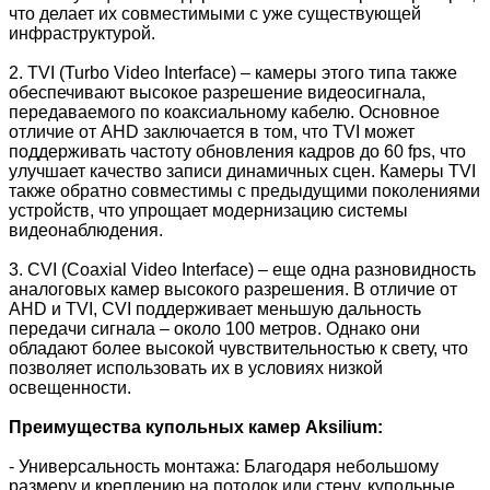
что делает их совместимыми с уже существующей
инфраструктурой.
2. TVI (Turbo Video Interface) – камеры этого типа также
обеспечивают высокое разрешение видеосигнала,
передаваемого по коаксиальному кабелю. Основное
отличие от AHD заключается в том, что TVI может
поддерживать частоту обновления кадров до 60 fps, что
улучшает качество записи динамичных сцен. Камеры TVI
также обратно совместимы с предыдущими поколениями
устройств, что упрощает модернизацию системы
видеонаблюдения.
3. CVI (Coaxial Video Interface) – еще одна разновидность
аналоговых камер высокого разрешения. В отличие от
AHD и TVI, CVI поддерживает меньшую дальность
передачи сигнала – около 100 метров. Однако они
обладают более высокой чувствительностью к свету, что
позволяет использовать их в условиях низкой
освещенности.
Преимущества купольных камер Aksilium:
- Универсальность монтажа: Благодаря небольшому
размеру и креплению на потолок или стену, купольные