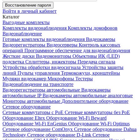
Восстановление пароля
Войти в личный кабинет
Каталог
Выгодные комплекты
Комплекты видеонаблюдения
Комплекты домофонов
Видеонаблюдение
Готовые комплекты видеонаблюдения
Видеокамеры
Видеорегистраторы
Видеосерверы
Контроль кассовых
операций
Программное обеспечение для видеонаблюдения
Жесткие диски
Видеомониторы
Объективы
ИК (LED)
подсветка
Сплиттеры, инжекторы
Передача сигнала
Устройства обработки видеосигнала
Устройства защиты
линий
Пульты управления
Термокожухи, кронштейны
Муляжи видеокамер
Микрофоны
Тестеры
Видеонаблюдение на транспорте
Видеорегистраторы автомобильные
Видеокамеры
автомобильные IP
Видеокамеры автомобильные аналоговые
Мониторы автомобильные
Дополнительное оборудование
Сетевое оборудование
Сетевые коммутаторы с РоЕ
Сетевые коммутаторы без РоЕ
Оборудование Eltex
Оборудование Wi-Fi Beward
Оборудование Wi-Fi EnGenius
Оборудование Wi-Fi Optimus
Сетевое оборудование ComOnyx
Сетевое оборудование Dahua
Technology
Сетевое оборудование D-Link
Сетевое