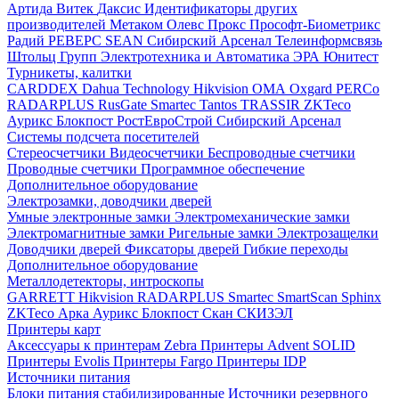
Артида
Витек
Даксис
Идентификаторы других
производителей
Метаком
Олевс
Прокс
Прософт-Биометрикс
Радий
РЕВЕРС
SEAN
Сибирский Арсенал
Телеинформсвязь
Штольц Групп
Электротехника и Автоматика
ЭРА
Юнитест
Турникеты, калитки
CARDDEX
Dahua Technology
Hikvision
ОМА
Oxgard
PERCo
RADARPLUS
RusGate
Smartec
Tantos
TRASSIR
ZKTeco
Аурикс
Блокпост
РостЕвроСтрой
Сибирский Арсенал
Системы подсчета посетителей
Стереосчетчики
Видеосчетчики
Беспроводные счетчики
Проводные счетчики
Программное обеспечение
Дополнительное оборудование
Электрозамки, доводчики дверей
Умные электронные замки
Электромеханические замки
Электромагнитные замки
Ригельные замки
Электрозащелки
Доводчики дверей
Фиксаторы дверей
Гибкие переходы
Дополнительное оборудование
Металлодетекторы, интроскопы
GARRETT
Hikvision
RADARPLUS
Smartec
SmartScan
Sphinx
ZKTeco
Арка
Аурикс
Блокпост
Скан
СКИЗЭЛ
Принтеры карт
Аксессуары к принтерам Zebra
Принтеры Advent SOLID
Принтеры Evolis
Принтеры Fargo
Принтеры IDP
Источники питания
Блоки питания стабилизированные
Источники резервного