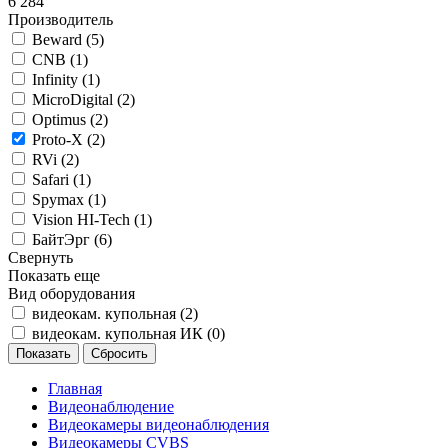
6 284
Производитель
Beward (
5
)
CNB (
1
)
Infinity (
1
)
MicroDigital (
2
)
Optimus (
2
)
Proto-X (
2
)
RVi (
2
)
Safari (
1
)
Spymax (
1
)
Vision HI-Tech (
1
)
БайтЭрг (
6
)
Свернуть
Показать еще
Вид оборудования
видеокам. купольная (
2
)
видеокам. купольная ИК (
0
)
Главная
Видеонаблюдение
Видеокамеры видеонаблюдения
Видеокамеры CVBS