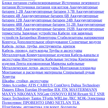
Блоки питания стабилизированные
Источники резервного
питания
Источники питания для котлов
Аккумуляторные
батареи 1,2В
Аккумуляторные батареи 3,7В
Аккумуляторные
батареи 4В
Аккумуляторные батареи 6В
Аккумуляторные
батареи 12В
Аккумуляторные батареи 24В
Аккумуляторные
батареи 48В
Аккумуляторные батареи 51,2В
Аккумуляторные
батареи 96В
Аккумуляторные батареи 192В
Аккумуляторные
термостаты
Зарядные устройства
Кабели для зарядных
устройств
Батарейки
Инверторы
Стабилизаторы напряжения
Корпуса
Дополнительное оборудование
Солнечные модули
Кабель, лотки, трубы, инструменты, крепеж
Кабель, провод, патч-корды
Трубы и аксессуары
Металлорукав
Коммутационные изделия
Кабель-каналы и
аксессуары
Инструменты
Кабельные тестеры
Крепежные
изделия
Лента изоляционная
Маркеры кабельные
Металлические лотки, аксессуары
Монтажная площадка
Монтажные и расходные материалы
Спиральный рукав
Хомуты
Шкафы, стойки, аксессуары
5bites
Accordtec
ATIS
CABEUS
ComOnyx
Dahua Technology
Datarex
Elbox
Eurolan
Hyperline
IEK
ITK
MASTERMANN
MAXYS
NIKOMAX
NSGate
OSNOVO
REM
Rexant
SLT
SNR
Space Technology
Tantos
TFortis
WRLine
ДКС
МЭК-Электрика
Полисервис
ПРОВЕНТО
ЦМО
NETLAN
TLK
Шлагбаумы, автоматика для ворот, болларды