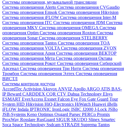
Системы оповещения, музыкальной трансляции
Система оповещения Alerto
Система оповещения CVGaudio
Система оповещения Emsok
Система оповещения Hikvision
Система оповещения iFLOW
Система оповещения Inter-M
Система оповещения ITC
Система оповещения JDM
Система
оповещения MKV
Система оповещения OMEGA
Система
оповещения Optim
Система оповещения Roxton
Система
оповещения Sonar
Система оповещения STELBERRY
Система оповещения Tantos
Система оповещения TOA
Система оповещения VOLTA
Система оповещения ZVON
Система оповещения Ария
Система оповещения ВЕКТОР
Система оповещения Мета
Система оповещения Октава
Система оповещения Рокот
Система оповещения Сибирский
Арсенал
Система оповещения Три Нити
Система оповещения
Тромбон
Система оповещения Элтех
Система оповещения
ВИСТЛ
Системы контроля доступа
AccordTec
Activision
Akuvox
ANVIZ
Apollo
ARGO
ATIS
BAS-
IP
Beward
CARDDEX
CQR
CTV
Dahua Technology
Elsys
ESMART
EverAccess
Exsnet
Falcon Eye
Fox
Gate
Guard Tour
System
HID
Hikvision
HiQ-Electronics
HiWatch
Huawei
iBells
iFLOW
Indala
IPTRONIC
IronLogic
ISBC
J2000
J-Lock
JSBo
JSB-Systems
Keno
Optimus
Oxgard
Parsec
PERCo
Promix
ProxWay
Rosslare
RusGuard
SIGUR
SKUDO
Slinex
Smartec
Soca
Space Technology
Ssdcam
STRAZH
Suprema
Tantos