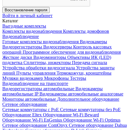
Восстановление пароля
Войти в личный кабинет
Каталог
Выгодные комплекты
Комплекты видеонаблюдения
Комплекты домофонов
Видеонаблюдение
Готовые комплекты видеонаблюдения
Видеокамеры
Видеорегистраторы
Видеосерверы
Контроль кассовых
операций
Программное обеспечение для видеонаблюдения
Жесткие диски
Видеомониторы
Объективы
ИК (LED)
подсветка
Сплиттеры, инжекторы
Передача сигнала
Устройства обработки видеосигнала
Устройства защиты
линий
Пульты управления
Термокожухи, кронштейны
Муляжи видеокамер
Микрофоны
Тестеры
Видеонаблюдение на транспорте
Видеорегистраторы автомобильные
Видеокамеры
автомобильные IP
Видеокамеры автомобильные аналоговые
Мониторы автомобильные
Дополнительное оборудование
Сетевое оборудование
Сетевые коммутаторы с РоЕ
Сетевые коммутаторы без РоЕ
Оборудование Eltex
Оборудование Wi-Fi Beward
Оборудование Wi-Fi EnGenius
Оборудование Wi-Fi Optimus
Сетевое оборудование ComOnyx
Сетевое оборудование Dahua