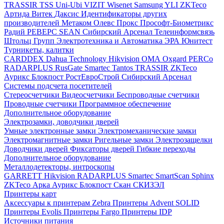
TRASSIR
TSS
Uni-Ubi
VIZIT
Wisenet Samsung
YLI
ZKTeco
Артида
Витек
Даксис
Идентификаторы других
производителей
Метаком
Олевс
Прокс
Прософт-Биометрикс
Радий
РЕВЕРС
SEAN
Сибирский Арсенал
Телеинформсвязь
Штольц Групп
Электротехника и Автоматика
ЭРА
Юнитест
Турникеты, калитки
CARDDEX
Dahua Technology
Hikvision
ОМА
Oxgard
PERCo
RADARPLUS
RusGate
Smartec
Tantos
TRASSIR
ZKTeco
Аурикс
Блокпост
РостЕвроСтрой
Сибирский Арсенал
Системы подсчета посетителей
Стереосчетчики
Видеосчетчики
Беспроводные счетчики
Проводные счетчики
Программное обеспечение
Дополнительное оборудование
Электрозамки, доводчики дверей
Умные электронные замки
Электромеханические замки
Электромагнитные замки
Ригельные замки
Электрозащелки
Доводчики дверей
Фиксаторы дверей
Гибкие переходы
Дополнительное оборудование
Металлодетекторы, интроскопы
GARRETT
Hikvision
RADARPLUS
Smartec
SmartScan
Sphinx
ZKTeco
Арка
Аурикс
Блокпост
Скан
СКИЗЭЛ
Принтеры карт
Аксессуары к принтерам Zebra
Принтеры Advent SOLID
Принтеры Evolis
Принтеры Fargo
Принтеры IDP
Источники питания