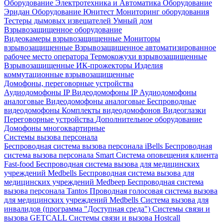
Оборудование Электротехника и Автоматика
Оборудование
Эридан
Оборудование Юнитест
Мониторинг оборудования
Тестеры дымовых извещателей
Умный дом
Взрывозащищенное оборудование
Видеокамеры взрывозащищенные
Мониторы
взрывозащищенные
Взрывозащищенное автоматизированное
рабочее место оператора
Термокожухи взрывозащищенные
Взрывозащищенные ИК-прожекторы
Изделия
коммутационные взрывозащищенные
Домофоны, переговорные устройства
Аудиодомофоны IP
Видеодомофоны IP
Аудиодомофоны
аналоговые
Видеодомофоны аналоговые
Беспроводные
видеодомофоны
Комплекты видеодомофонов
Видеоглазки
Переговорные устройства
Дополнительное оборудование
Домофоны многоквартирные
Системы вызова персонала
Беспроводная система вызова персонала iBells
Беспроводная
система вызова персонала Smart
Система оповещения клиента
Fast-food
Беспроводная система вызова для медицинских
учреждений Medbells
Беспроводная система вызова для
медицинских учреждений Medbeep
Беспроводная система
вызова персонала Tantos
Проводная голосовая система вызова
для медицинских учреждений Medbells
Система вызова для
инвалидов (программа "Доступная среда")
Системы связи и
вызова GETCALL
Системы связи и вызова Hostcall