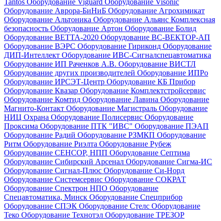
Tantos
Оборудование Viguard
Оборудование Visonic
Оборудование Аврора-БиНиБ
Оборудование Агрохимикат
Оборудование Альтоника
Оборудование Альянс Комплексная
безопасность
Оборудование Артон
Оборудование Болид
Оборудование ВЕТТА-2020
Оборудование ВС-ВЕКТОР-АП
Оборудование ВЭРС
Оборудование Гириконд
Оборудование
ДИП-Интеллект
Оборудование ИВС-Сигналспецавтоматика
Оборудование ИП Раченков А.В.
Оборудование ВИСТЛ
Оборудование других производителей
Оборудование ИПРо
Оборудование ИРСЭТ-Центр
Оборудование КБ Прибор
Оборудование Квазар
Оборудование Комплектстройсервис
Оборудование Комтид
Оборудование Лавина
Оборудование
Магнито-Контакт
Оборудование Магистраль
Оборудование
НИЦ Охрана
Оборудование Полисервис
Оборудование
Проксима
Оборудование ПТК "ИВС"
Оборудование ПЭАП
Оборудование Радий
Оборудование РЗМКП
Оборудование
Ритм
Оборудование Риэлта
Оборудование Рубеж
Оборудование СЕНСОР, НПП
Оборудование Септима
Оборудование Сибирский Арсенал
Оборудование Сигма-ИС
Оборудование Сигнал-Плюс
Оборудование Си-Норд
Оборудование Системсервис
Оборудование СОКРАТ
Оборудование Спектрон НПО
Оборудование
Спецавтоматика, Минск
Оборудование Спецприбор
Оборудование СПЭК
Оборудование Стелс
Оборудование
Теко
Оборудование Технотэл
Оборудование ТРЕЗОР