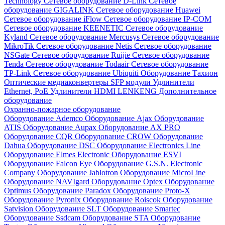
Technology
Сетевое оборудование D-Link
Сетевое
оборудование GIGALINK
Сетевое оборудование Huawei
Сетевое оборудование iFlow
Сетевое оборудование IP-COM
Сетевое оборудование KEENETIC
Сетевое оборудование
Kyland
Сетевое оборудование Mercusys
Сетевое оборудование
MikroTik
Сетевое оборудование Netis
Сетевое оборудование
NSGate
Сетевое оборудование Ruijie
Сетевое оборудование
Tenda
Сетевое оборудование Todaair
Сетевое оборудование
TP-Link
Сетевое оборудование Ubiquiti
Оборудование Тахион
Оптические медиаконвертеры
SFP модули
Удлинители
Ethernet, PoE
Удлинители HDMI LENKENG
Дополнительное
оборудование
Охранно-пожарное оборудование
Оборудование Ademco
Оборудование Ajax
Оборудование
ATIS
Оборудование Aupax
Оборудование AX PRO
Оборудование CQR
Оборудование CROW
Оборудование
Dahua
Оборудование DSC
Оборудование Electronics Line
Оборудование Elmes Electronic
Оборудование ESVI
Оборудование Falcon Eye
Оборудование G.S.N. Electronic
Company
Оборудование Jablotron
Оборудование MicroLine
Оборудование NAVIgard
Оборудование Optex
Оборудование
Optimus
Оборудование Paradox
Оборудование Proto-X
Оборудование Pyronix
Оборудование Roiscok
Оборудование
Satvision
Оборудование SLT
Оборудование Smartec
Оборудование Ssdcam
Оборудование STA
Оборудование