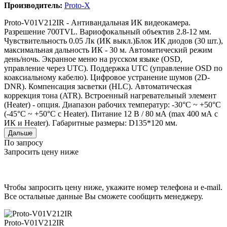
Производитель:
Proto-X
Proto-V01V212IR - Антивандальная ИК видеокамера.
Разрешение 700TVL. Вариофокальный объектив 2.8-12 мм.
Чувствительность 0.05 Лк (ИК выкл.)Блок ИК диодов (30 шт.),
максимальная дальность ИК - 30 м. Автоматический режим
день/ночь. Экранное меню на русском языке (OSD,
управление через UTC). Поддержка UTC (управление OSD по
коаксиальному кабелю). Цифровое устранение шумов (2D-
DNR). Компенсация засветки (HLC). Автоматическая
коррекция тона (ATR). Встроенный нагревательный элемент
(Heater) - опция. Диапазон рабочих температур: -30°С ~ +50°С
(-45°С ~ +50°С с Heater). Питание 12 В / 80 мА (max 400 мА с
ИК и Heater). Габаритные размеры: D135*120 мм.
Дальше
По запросу
Запросить цену ниже
Чтобы запросить цену ниже, укажите номер телефона и e-mail.
Все остальные данные Вы сможете сообщить менеджеру.
Proto-V01V212IR