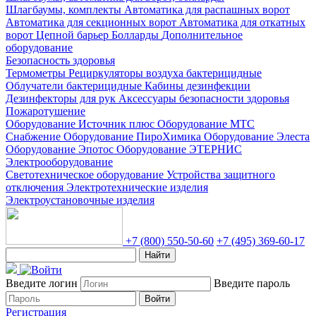
Шлагбаумы, комплекты
Автоматика для распашных ворот
Автоматика для секционных ворот
Автоматика для откатных
ворот
Цепной барьер
Болларды
Дополнительное
оборудование
Безопасность здоровья
Термометры
Рециркуляторы воздуха бактерицидные
Облучатели бактерицидные
Кабины дезинфекции
Дезинфекторы для рук
Аксессуары безопасности здоровья
Пожаротушение
Оборудование Источник плюс
Оборудование МТС
Снабжение
Оборудование ПироХимика
Оборудование Элеста
Оборудование Эпотос
Оборудование ЭТЕРНИС
Электрооборудование
Светотехническое оборудование
Устройства защитного
отключения
Электротехнические изделия
Электроустановочные изделия
+7 (800) 550-50-60
+7 (495) 369-60-17
Найти
Введите логин
Введите пароль
Войти
Регистрация