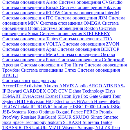
Система оповещения Alerto
Система оповещения CVGaudio
Система оповещения Emsok
Система оповещения Hikvision
Система оповещения iFLOW
Система оповещения Inter-M
Система оповещения ITC
Система оповещения JDM
Система
оповещения MKV
Система оповещения OMEGA
Система
оповещения Optim
Система оповещения Roxton
Система
оповещения Sonar
Система оповещения STELBERRY
Система оповещения Tantos
Система оповещения TOA
Система оповещения VOLTA
Система оповещения ZVON
Система оповещения Ария
Система оповещения ВЕКТОР
Система оповещения Мета
Система оповещения Октава
Система оповещения Рокот
Система оповещения Сибирский
Арсенал
Система оповещения Три Нити
Система оповещения
Тромбон
Система оповещения Элтех
Система оповещения
ВИСТЛ
Системы контроля доступа
AccordTec
Activision
Akuvox
ANVIZ
Apollo
ARGO
ATIS
BAS-
IP
Beward
CARDDEX
CQR
CTV
Dahua Technology
Elsys
ESMART
EverAccess
Exsnet
Falcon Eye
Fox
Gate
Guard Tour
System
HID
Hikvision
HiQ-Electronics
HiWatch
Huawei
iBells
iFLOW
Indala
IPTRONIC
IronLogic
ISBC
J2000
J-Lock
JSBo
JSB-Systems
Keno
Optimus
Oxgard
Parsec
PERCo
Promix
ProxWay
Rosslare
RusGuard
SIGUR
SKUDO
Slinex
Smartec
Soca
Space Technology
Ssdcam
STRAZH
Suprema
Tantos
TRASSIR
TSS
Uni-Ubi
VIZIT
Wisenet Samsung
YLI
ZKTeco