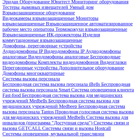
Эридан
Оборудование Юнитест
Мониторинг оборудования
Тестеры дымовых извещателей
Умный дом
Взрывозащищенное оборудование
Видеокамеры взрывозащищенные
Мониторы
взрывозащищенные
Взрывозащищенное автоматизированное
рабочее место оператора
Термокожухи взрывозащищенные
Взрывозащищенные ИК-прожекторы
Изделия
коммутационные взрывозащищенные
Домофоны, переговорные устройства
Аудиодомофоны IP
Видеодомофоны IP
Аудиодомофоны
аналоговые
Видеодомофоны аналоговые
Беспроводные
видеодомофоны
Комплекты видеодомофонов
Видеоглазки
Переговорные устройства
Дополнительное оборудование
Домофоны многоквартирные
Системы вызова персонала
Беспроводная система вызова персонала iBells
Беспроводная
система вызова персонала Smart
Система оповещения клиента
Fast-food
Беспроводная система вызова для медицинских
учреждений Medbells
Беспроводная система вызова для
медицинских учреждений Medbeep
Беспроводная система
вызова персонала Tantos
Проводная голосовая система вызова
для медицинских учреждений Medbells
Система вызова для
инвалидов (программа "Доступная среда")
Системы связи и
вызова GETCALL
Системы связи и вызова Hostcall
Системы оповещения, музыкальной трансляции