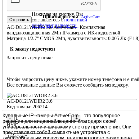
AC-D8121WDIR2 3.6
Нажимая на кнопку, Вы
Производитель:
ActiveCam
соглашаетесь с
политикой
конфеденциальности
AC-D8121WDIR2 3.6 ActiveCam - Компактная
вандалозащищенная 2Мп IP-камера с ИК-подсветкой.
Матрица 1/2.7'' CMOS 2Мп, чувствительность: 0.005 Лк (F1.8
/ 0 Лк (F1.8; ИК вкл.), разрешение FullHD 1920*1080 25 к/с,
К заказу недоступен
объектив 3.6мм, режим "день/ночь" (механический ИК-
фильтр), real WDR (120dB), 3D-NR, BLC, Defog, ROI, питани
Запросить цену ниже
12В DC или PoE (802.3af), -40°C … +60°C, IP66, подходит для
уличного применения. ИК-подсветка до 20м.
Чтобы запросить цену ниже, укажите номер телефона и e-mail
Все остальные данные Вы сможете сообщить менеджеру.
AC-D8121WDIR2 3.6
Код товара: 206214
Купольные IP-камеры ActiveCam – это популярное
-
+
решение для видеонаблюдения благодаря своей
Имя
*
универсальности и широкому спектру применения. Они
представляют собой компактные устройства с
Телефон
*
куполообразным корпусом, внутри которого размещена