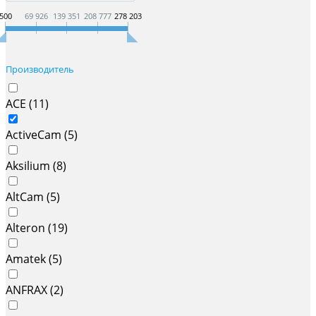
500
69 926
139 351
208 777
278 203
Производитель
ACE (
11
)
ActiveCam (
5
)
Aksilium (
8
)
AltCam (
5
)
Alteron (
19
)
Amatek (
5
)
ANFRAX (
2
)