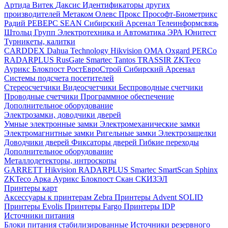
Артида
Витек
Даксис
Идентификаторы других
производителей
Метаком
Олевс
Прокс
Прософт-Биометрикс
Радий
РЕВЕРС
SEAN
Сибирский Арсенал
Телеинформсвязь
Штольц Групп
Электротехника и Автоматика
ЭРА
Юнитест
Турникеты, калитки
CARDDEX
Dahua Technology
Hikvision
ОМА
Oxgard
PERCo
RADARPLUS
RusGate
Smartec
Tantos
TRASSIR
ZKTeco
Аурикс
Блокпост
РостЕвроСтрой
Сибирский Арсенал
Системы подсчета посетителей
Стереосчетчики
Видеосчетчики
Беспроводные счетчики
Проводные счетчики
Программное обеспечение
Дополнительное оборудование
Электрозамки, доводчики дверей
Умные электронные замки
Электромеханические замки
Электромагнитные замки
Ригельные замки
Электрозащелки
Доводчики дверей
Фиксаторы дверей
Гибкие переходы
Дополнительное оборудование
Металлодетекторы, интроскопы
GARRETT
Hikvision
RADARPLUS
Smartec
SmartScan
Sphinx
ZKTeco
Арка
Аурикс
Блокпост
Скан
СКИЗЭЛ
Принтеры карт
Аксессуары к принтерам Zebra
Принтеры Advent SOLID
Принтеры Evolis
Принтеры Fargo
Принтеры IDP
Источники питания
Блоки питания стабилизированные
Источники резервного