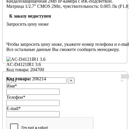
вандалозащищенная 2Мп IP-камера с ИК-подсветкой.
Матрица 1/2.7'' CMOS 2Мп, чувствительность: 0.005 Лк (F1.8
/ 0 Лк (F1.8; ИК вкл.), разрешение FullHD 1920*1080 25 к/с,
К заказу недоступен
объектив 3.6мм, режим "день/ночь" (механический ИК-
фильтр), real WDR (96dB), 3D-NR, BLC, Defog, ROI,
Запросить цену ниже
встроенный архив (Edge Storage) — microSD до 128 Гб,
двусторонний аудиоканал (вход для микрофона / встроенный
микрофон; аудиовыход), ИК-подсветка до 15м, питание 12V
DC или PoE (802.3af), потребление до 3Вт, -40…+60°C,
Чтобы запросить цену ниже, укажите номер телефона и e-mail
размеры Ø102мм x 56мм, IP66, подходит для уличного
Все остальные данные Вы сможете сообщить менеджеру.
применения.
AC-D4121IR1 3.6
Код товара: 204700
Код товара:
206214
-
+
(0)
Имя
*
Телефон
*
E-mail
*