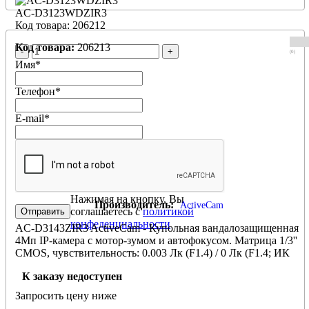
AC-D3123WDZIR3
Код товара: 206212
Код товара:
206213
-
+
(0)
Имя
*
Телефон
*
E-mail
*
AC-D3143ZIR3
Нажимая на кнопку, Вы
Производитель:
ActiveCam
соглашаетесь с
политикой
конфеденциальности
AC-D3143ZIR3 ActiveCam - Купольная вандалозащищенная
4Мп IP-камера с мотор-зумом и автофокусом. Матрица 1/3''
CMOS, чувствительность: 0.003 Лк (F1.4) / 0 Лк (F1.4; ИК
вкл.), разрешение 4Мп (2688x1520) @ 20fps / 3Мп (2304x1296
К заказу недоступен
@ 25fps, объектив - трансфокатор 2.7-12мм с АРД (зум х4.4,
автофокус), трехосевое крепление, режим "день/ночь"
Запросить цену ниже
(механический ИК-фильтр), real WDR (120дБ), 3D-NR,