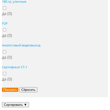
180 гр. уличные
да (
0
)
P2P
да (
0
)
Аналоговый видеовыход
да (
0
)
Сертификат СТ-1
да (
0
)
Сортировать
▼