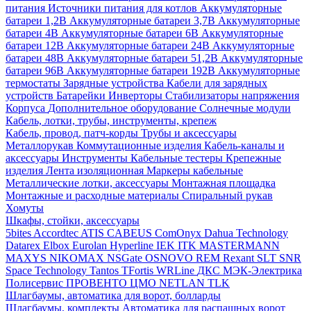
питания
Источники питания для котлов
Аккумуляторные
батареи 1,2В
Аккумуляторные батареи 3,7В
Аккумуляторные
батареи 4В
Аккумуляторные батареи 6В
Аккумуляторные
батареи 12В
Аккумуляторные батареи 24В
Аккумуляторные
батареи 48В
Аккумуляторные батареи 51,2В
Аккумуляторные
батареи 96В
Аккумуляторные батареи 192В
Аккумуляторные
термостаты
Зарядные устройства
Кабели для зарядных
устройств
Батарейки
Инверторы
Стабилизаторы напряжения
Корпуса
Дополнительное оборудование
Солнечные модули
Кабель, лотки, трубы, инструменты, крепеж
Кабель, провод, патч-корды
Трубы и аксессуары
Металлорукав
Коммутационные изделия
Кабель-каналы и
аксессуары
Инструменты
Кабельные тестеры
Крепежные
изделия
Лента изоляционная
Маркеры кабельные
Металлические лотки, аксессуары
Монтажная площадка
Монтажные и расходные материалы
Спиральный рукав
Хомуты
Шкафы, стойки, аксессуары
5bites
Accordtec
ATIS
CABEUS
ComOnyx
Dahua Technology
Datarex
Elbox
Eurolan
Hyperline
IEK
ITK
MASTERMANN
MAXYS
NIKOMAX
NSGate
OSNOVO
REM
Rexant
SLT
SNR
Space Technology
Tantos
TFortis
WRLine
ДКС
МЭК-Электрика
Полисервис
ПРОВЕНТО
ЦМО
NETLAN
TLK
Шлагбаумы, автоматика для ворот, болларды
Шлагбаумы, комплекты
Автоматика для распашных ворот