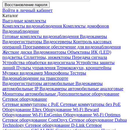
Восстановление пароля
Войти в личный кабинет
Каталог
Выгодные комплекты
Комплекты видеонаблюдения
Комплекты домофонов
Видеонаблюдение
Готовые комплекты видеонаблюдения
Видеокамеры
Видеорегистраторы
Видеосерверы
Контроль кассовых
операций
Программное обеспечение для видеонаблюдения
Жесткие диски
Видеомониторы
Объективы
ИК (LED)
подсветка
Сплиттеры, инжекторы
Передача сигнала
Устройства обработки видеосигнала
Устройства защиты
линий
Пульты управления
Термокожухи, кронштейны
Муляжи видеокамер
Микрофоны
Тестеры
Видеонаблюдение на транспорте
Видеорегистраторы автомобильные
Видеокамеры
автомобильные IP
Видеокамеры автомобильные аналоговые
Мониторы автомобильные
Дополнительное оборудование
Сетевое оборудование
Сетевые коммутаторы с РоЕ
Сетевые коммутаторы без РоЕ
Оборудование Eltex
Оборудование Wi-Fi Beward
Оборудование Wi-Fi EnGenius
Оборудование Wi-Fi Optimus
Сетевое оборудование ComOnyx
Сетевое оборудование Dahua
Technology
Сетевое оборудование D-Link
Сетевое