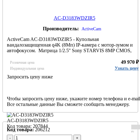
AC-D3183WDZIR5
Производитель:
ActiveCam
ActiveCam AC-D3183WDZIR5 - Купольная
вандалозащищенная q4K (8Мп) IP-камера с мотор-зумом и
автофокусом. Матрица 1/2.5'' Sony STARVIS 8MP CMOS,
чувствительность: 0.002 Лк (F1.4) / 0 Лк (F1.4; ИК вкл.),
разрешение 8Мп (3840×2160) @ 15fps / 3Мп (2304×1296) @
49 970 ₽
Розничная цена
25fps, кодек H.265, объектив - трансфокатор 2.7-12мм с АРД
Узнать цену
Индивидуальная цена
(зум х4.4, автофокус), трехосевое крепление, режим "день/
Запросить цену ниже
ночь" (механический ИК-фильтр), real WDR (120дБ), 3D-NR,
BLC/HLC, Defog, ROI, Edge Storage (запись на microSD до 12
Гб), расширенная аппаратная видеоаналитика, двусторонний
звук, тревожные вх/вых, питание 12В DC или PoE (802.3af),
Чтобы запросить цену ниже, укажите номер телефона и e-mail
обогреватель, -45°C … +60°C, IP67, IK10, ИК-подсветка до
Все остальные данные Вы сможете сообщить менеджеру.
50м.
AC-D3183WDZIR5
Код товара: 207844
Код товара:
206212
(0)
-
+