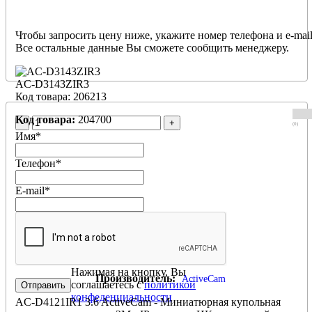
BLC/HLC, Defog, ROI, Edge Storage (запись на microSD до 12
Гб), двусторонний звук, тревожные вх/вых, питание 12В DC
или PoE (802.3af), -40°C … +60°C, IP67, IK10, ИК-подсветка
Чтобы запросить цену ниже, укажите номер телефона и e-mail
до 30м.
Все остальные данные Вы сможете сообщить менеджеру.
AC-D3143ZIR3
Код товара: 206213
Код товара:
204700
-
+
(0)
Имя
*
Телефон
*
E-mail
*
AC-D4121IR1 3.6
Нажимая на кнопку, Вы
Производитель:
ActiveCam
соглашаетесь с
политикой
конфеденциальности
AC-D4121IR1 3.6 ActiveCam - Миниатюрная купольная