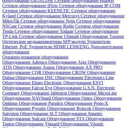
оборудование GIGALINK
Сетевое оборудование Huawei
Сетевое оборудование iFlow
Сетевое оборудование IP-COM
Сетевое оборудование KEENETIC
Сетевое оборудование
Kyland
Сетевое оборудование Mercusys
Сетевое оборудование
MikroTik
Сетевое оборудование Netis
Сетевое оборудование
NSGate
Сетевое оборудование Ruijie
Сетевое оборудование
Tenda
Сетевое оборудование Todaair
Сетевое оборудование
TP-Link
Сетевое оборудование Ubiquiti
Оборудование Тахион
Оптические медиаконвертеры
SFP модули
Удлинители
Ethernet, PoE
Удлинители HDMI LENKENG
Дополнительное
оборудование
Охранно-пожарное оборудование
Оборудование Ademco
Оборудование Ajax
Оборудование
ATIS
Оборудование Aupax
Оборудование AX PRO
Оборудование CQR
Оборудование CROW
Оборудование
Dahua
Оборудование DSC
Оборудование Electronics Line
Оборудование Elmes Electronic
Оборудование ESVI
Оборудование Falcon Eye
Оборудование G.S.N. Electronic
Company
Оборудование Jablotron
Оборудование MicroLine
Оборудование NAVIgard
Оборудование Optex
Оборудование
Optimus
Оборудование Paradox
Оборудование Proto-X
Оборудование Pyronix
Оборудование Roiscok
Оборудование
Satvision
Оборудование SLT
Оборудование Smartec
Оборудование Ssdcam
Оборудование STA
Оборудование
Tantos
Оборудование Viguard
Оборудование Visonic