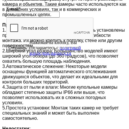
камера и объектив. Такие камеры часто используются как
E-mail
*
в домашних условиях, так и в коммерческих и
промышленных целях.
Преимущества купольных IP-камер:
1.Универсальность: Эти камеры могут быть установлены
практически в любом месте благодаря их гибкости
монтажа. Их можно крепить к потолку, стене или другим
Нажимая на кнопку, Вы
поверхностям.
соглашаетесь с
политикой
2.Широкий угол обзора: Большинство моделей имеют
конфеденциальности
широкий угол обзора (до 360 градусов), что позволяет
охватить большую площадь наблюдения.
3.Автоматическое слежение: Некоторые модели
оснащены функцией автоматического отслеживания
движущихся объектов, что делает их идеальными для
контроля больших территорий.
4.Защита от пыли и влаги: Многие купольные камеры
обладают степенью защиты IP66 или выше, что
позволяет использовать их в сложных погодных
условиях.
5.Простота установки: Монтаж таких камер не требует
специальных знаний и может быть выполнен
самостоятельно.
Недостатки: