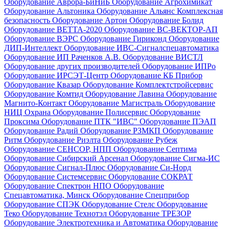
Оборудование Аврора-БиНиБ
Оборудование Агрохимикат
Оборудование Альтоника
Оборудование Альянс Комплексная
безопасность
Оборудование Артон
Оборудование Болид
Оборудование ВЕТТА-2020
Оборудование ВС-ВЕКТОР-АП
Оборудование ВЭРС
Оборудование Гириконд
Оборудование
ДИП-Интеллект
Оборудование ИВС-Сигналспецавтоматика
Оборудование ИП Раченков А.В.
Оборудование ВИСТЛ
Оборудование других производителей
Оборудование ИПРо
Оборудование ИРСЭТ-Центр
Оборудование КБ Прибор
Оборудование Квазар
Оборудование Комплектстройсервис
Оборудование Комтид
Оборудование Лавина
Оборудование
Магнито-Контакт
Оборудование Магистраль
Оборудование
НИЦ Охрана
Оборудование Полисервис
Оборудование
Проксима
Оборудование ПТК "ИВС"
Оборудование ПЭАП
Оборудование Радий
Оборудование РЗМКП
Оборудование
Ритм
Оборудование Риэлта
Оборудование Рубеж
Оборудование СЕНСОР, НПП
Оборудование Септима
Оборудование Сибирский Арсенал
Оборудование Сигма-ИС
Оборудование Сигнал-Плюс
Оборудование Си-Норд
Оборудование Системсервис
Оборудование СОКРАТ
Оборудование Спектрон НПО
Оборудование
Спецавтоматика, Минск
Оборудование Спецприбор
Оборудование СПЭК
Оборудование Стелс
Оборудование
Теко
Оборудование Технотэл
Оборудование ТРЕЗОР
Оборудование Электротехника и Автоматика
Оборудование