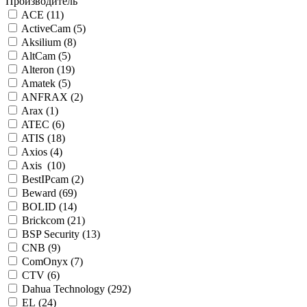
Производитель
ACE (
11
)
ActiveCam (
5
)
Aksilium (
8
)
AltCam (
5
)
Alteron (
19
)
Amatek (
5
)
ANFRAX (
2
)
Arax (
1
)
ATEC (
6
)
ATIS (
18
)
Axios (
4
)
Axis (
10
)
BestIPcam (
2
)
Beward (
69
)
BOLID (
14
)
Brickcom (
21
)
BSP Security (
13
)
CNB (
9
)
ComOnyx (
7
)
CTV (
6
)
Dahua Technology (
292
)
EL (
24
)