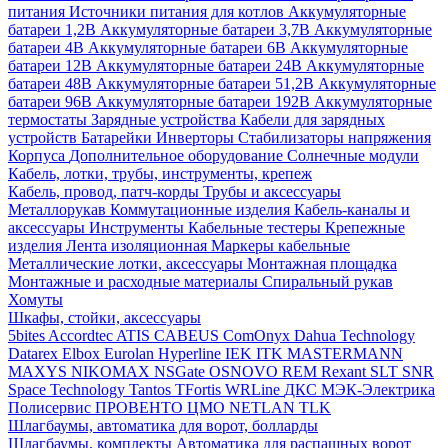
питания
Источники питания для котлов
Аккумуляторные
батареи 1,2В
Аккумуляторные батареи 3,7В
Аккумуляторные
батареи 4В
Аккумуляторные батареи 6В
Аккумуляторные
батареи 12В
Аккумуляторные батареи 24В
Аккумуляторные
батареи 48В
Аккумуляторные батареи 51,2В
Аккумуляторные
батареи 96В
Аккумуляторные батареи 192В
Аккумуляторные
термостаты
Зарядные устройства
Кабели для зарядных
устройств
Батарейки
Инверторы
Стабилизаторы напряжения
Корпуса
Дополнительное оборудование
Солнечные модули
Кабель, лотки, трубы, инструменты, крепеж
Кабель, провод, патч-корды
Трубы и аксессуары
Металлорукав
Коммутационные изделия
Кабель-каналы и
аксессуары
Инструменты
Кабельные тестеры
Крепежные
изделия
Лента изоляционная
Маркеры кабельные
Металлические лотки, аксессуары
Монтажная площадка
Монтажные и расходные материалы
Спиральный рукав
Хомуты
Шкафы, стойки, аксессуары
5bites
Accordtec
ATIS
CABEUS
ComOnyx
Dahua Technology
Datarex
Elbox
Eurolan
Hyperline
IEK
ITK
MASTERMANN
MAXYS
NIKOMAX
NSGate
OSNOVO
REM
Rexant
SLT
SNR
Space Technology
Tantos
TFortis
WRLine
ДКС
МЭК-Электрика
Полисервис
ПРОВЕНТО
ЦМО
NETLAN
TLK
Шлагбаумы, автоматика для ворот, болларды
Шлагбаумы, комплекты
Автоматика для распашных ворот