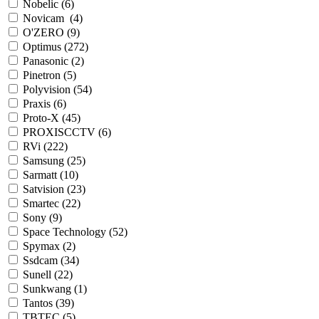
Nobelic (
6
)
Novicam (
4
)
O'ZERO (
9
)
Optimus (
272
)
Panasonic (
2
)
Pinetron (
5
)
Polyvision (
54
)
Praxis (
6
)
Proto-X (
45
)
PROXISCCTV (
6
)
RVi (
222
)
Samsung (
25
)
Sarmatt (
10
)
Satvision (
23
)
Smartec (
22
)
Sony (
9
)
Space Technology (
52
)
Spymax (
2
)
Ssdcam (
34
)
Sunell (
22
)
Sunkwang (
1
)
Tantos (
39
)
TBTEC (
5
)