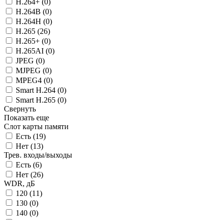
H.264+ (
0
)
H.264B (
0
)
H.264H (
0
)
H.265 (
26
)
H.265+ (
0
)
H.265AI (
0
)
JPEG (
0
)
MJPEG (
0
)
MPEG4 (
0
)
Smart H.264 (
0
)
Smart H.265 (
0
)
Свернуть
Показать еще
Слот карты памяти
Есть (
19
)
Нет (
13
)
Трев. входы/выходы
Есть (
6
)
Нет (
26
)
WDR, дБ
120 (
11
)
130 (
0
)
140 (
0
)