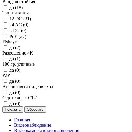
Вандалостойкая
да (
18
)
Тип питания
12 DC (
31
)
24 AC (
0
)
5 DC (
0
)
PoE (
27
)
Fisheye
да (
2
)
Разрешение 4К
да (
1
)
180 гр. уличные
да (
0
)
P2P
да (
0
)
Аналоговый видеовыход
да (
0
)
Сертификат СТ-1
да (
0
)
Главная
Видеонаблюдение
Видеокамеры видеонаблюдения