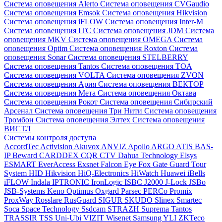
Система оповещения Alerto
Система оповещения CVGaudio
Система оповещения Emsok
Система оповещения Hikvision
Система оповещения iFLOW
Система оповещения Inter-M
Система оповещения ITC
Система оповещения JDM
Система
оповещения MKV
Система оповещения OMEGA
Система
оповещения Optim
Система оповещения Roxton
Система
оповещения Sonar
Система оповещения STELBERRY
Система оповещения Tantos
Система оповещения TOA
Система оповещения VOLTA
Система оповещения ZVON
Система оповещения Ария
Система оповещения ВЕКТОР
Система оповещения Мета
Система оповещения Октава
Система оповещения Рокот
Система оповещения Сибирский
Арсенал
Система оповещения Три Нити
Система оповещения
Тромбон
Система оповещения Элтех
Система оповещения
ВИСТЛ
Системы контроля доступа
AccordTec
Activision
Akuvox
ANVIZ
Apollo
ARGO
ATIS
BAS-
IP
Beward
CARDDEX
CQR
CTV
Dahua Technology
Elsys
ESMART
EverAccess
Exsnet
Falcon Eye
Fox
Gate
Guard Tour
System
HID
Hikvision
HiQ-Electronics
HiWatch
Huawei
iBells
iFLOW
Indala
IPTRONIC
IronLogic
ISBC
J2000
J-Lock
JSBo
JSB-Systems
Keno
Optimus
Oxgard
Parsec
PERCo
Promix
ProxWay
Rosslare
RusGuard
SIGUR
SKUDO
Slinex
Smartec
Soca
Space Technology
Ssdcam
STRAZH
Suprema
Tantos
TRASSIR
TSS
Uni-Ubi
VIZIT
Wisenet Samsung
YLI
ZKTeco