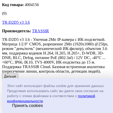
Код товара:
4004156
(0)
TR-D2D5 v3 3.6
Производитель:
TRASSIR
TR-D2D5 v3 3.6 - Уличная 2Мп IP-камера с ИК-подсветкой.
Матрица 1/2.9" CMOS, разрешение 2Мп (1920х1080) @25fps,
режим "день/ночь" (механический ИК-фильтр), объектив 3.6
мм, поддержка кодеков H.264, H.265, H.265+, D-WDR, 3D-
DNR, BLC, Defog, питание PoE (802.3af) / 12V DC, -40°C ...
+60°C, IP66, IK10, TVS 4000V, ИК-подсветка до 15 м.
Поддержка TRASSIR Cloud. Базовая встроенная аналитика
(пересечение линии, контроль области, детекция людей).
Дальше
Розничная цена
8 970 ₽
Этот сайт использует файлы cookie для хранения данных.
Индивидуальная цена
Узнать цену
Продолжая использовать сайт, вы даете свое согласие на
Запросить цену ниже
работу с этими файлами в соответствии с
политикой
конфиденциальности
.
Принять cookies
Чтобы запросить цену ниже, укажите номер телефона и e-mail.