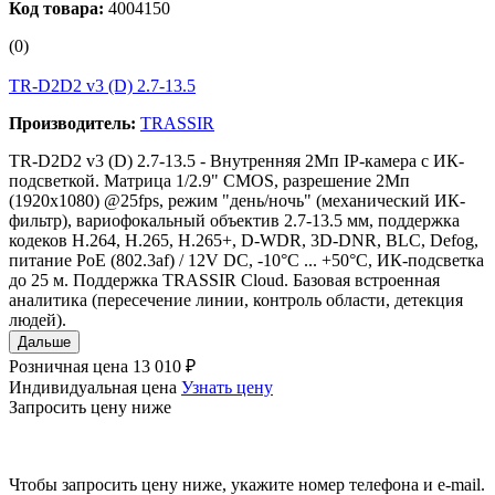
Код товара:
4004150
(0)
TR-D2D2 v3 (D) 2.7-13.5
Производитель:
TRASSIR
TR-D2D2 v3 (D) 2.7-13.5 - Внутренняя 2Мп IP-камера с ИК-
подсветкой. Матрица 1/2.9" CMOS, разрешение 2Мп
(1920х1080) @25fps, режим "день/ночь" (механический ИК-
фильтр), вариофокальный объектив 2.7-13.5 мм, поддержка
кодеков H.264, H.265, H.265+, D-WDR, 3D-DNR, BLC, Defog,
питание PoE (802.3af) / 12V DC, -10°C ... +50°C, ИК-подсветка
до 25 м. Поддержка TRASSIR Cloud. Базовая встроенная
аналитика (пересечение линии, контроль области, детекция
людей).
Дальше
Розничная цена
13 010 ₽
Индивидуальная цена
Узнать цену
Запросить цену ниже
Чтобы запросить цену ниже, укажите номер телефона и e-mail.