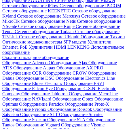
оборудование GIGALINK
Сетевое оборудование Huawei
Сетевое оборудование iFlow
Сетевое оборудование IP-COM
Сетевое оборудование KEENETIC
Сетевое оборудование
Kyland
Сетевое оборудование Mercusys
Сетевое оборудование
MikroTik
Сетевое оборудование Netis
Сетевое оборудование
NSGate
Сетевое оборудование Ruijie
Сетевое оборудование
Tenda
Сетевое оборудование Todaair
Сетевое оборудование
TP-Link
Сетевое оборудование Ubiquiti
Оборудование Тахион
Оптические медиаконвертеры
SFP модули
Удлинители
Ethernet, PoE
Удлинители HDMI LENKENG
Дополнительное
оборудование
Охранно-пожарное оборудование
Оборудование Ademco
Оборудование Ajax
Оборудование
ATIS
Оборудование Aupax
Оборудование AX PRO
Оборудование CQR
Оборудование CROW
Оборудование
Dahua
Оборудование DSC
Оборудование Electronics Line
Оборудование Elmes Electronic
Оборудование ESVI
Оборудование Falcon Eye
Оборудование G.S.N. Electronic
Company
Оборудование Jablotron
Оборудование MicroLine
Оборудование NAVIgard
Оборудование Optex
Оборудование
Optimus
Оборудование Paradox
Оборудование Proto-X
Оборудование Pyronix
Оборудование Roiscok
Оборудование
Satvision
Оборудование SLT
Оборудование Smartec
Оборудование Ssdcam
Оборудование STA
Оборудование
Tantos
Оборудование Viguard
Оборудование Visonic