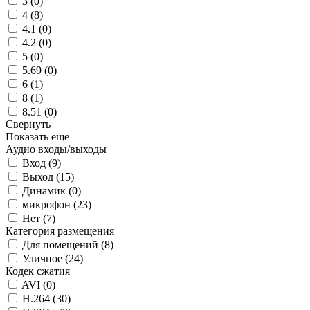
3 (
0
)
4 (
8
)
4.1 (
0
)
4.2 (
0
)
5 (
0
)
5.69 (
0
)
6 (
1
)
8 (
1
)
8.51 (
0
)
Свернуть
Показать еще
Аудио входы/выходы
Вход (
9
)
Выход (
15
)
Динамик (
0
)
микрофон (
23
)
Нет (
7
)
Категория размещения
Для помещений (
8
)
Уличное (
24
)
Кодек сжатия
AVI (
0
)
H.264 (
30
)