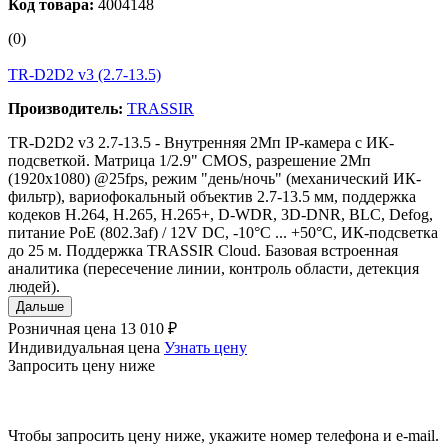
Код товара:
4004148
(0)
TR-D2D2 v3 (2.7-13.5)
Производитель:
TRASSIR
TR-D2D2 v3 2.7-13.5 - Внутренняя 2Мп IP-камера с ИК-
подсветкой. Матрица 1/2.9" CMOS, разрешение 2Мп
(1920х1080) @25fps, режим "день/ночь" (механический ИК-
фильтр), вариофокальный объектив 2.7-13.5 мм, поддержка
кодеков H.264, H.265, H.265+, D-WDR, 3D-DNR, BLC, Defog,
питание PoE (802.3af) / 12V DC, -10°C ... +50°C, ИК-подсветка
до 25 м. Поддержка TRASSIR Cloud. Базовая встроенная
аналитика (пересечение линии, контроль области, детекция
людей).
Дальше
Розничная цена
13 010 ₽
Индивидуальная цена
Узнать цену
Запросить цену ниже
Чтобы запросить цену ниже, укажите номер телефона и e-mail.