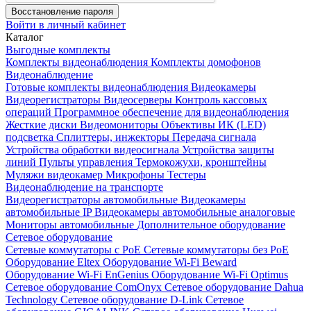
Восстановление пароля
Войти в личный кабинет
Каталог
Выгодные комплекты
Комплекты видеонаблюдения
Комплекты домофонов
Видеонаблюдение
Готовые комплекты видеонаблюдения
Видеокамеры
Видеорегистраторы
Видеосерверы
Контроль кассовых
операций
Программное обеспечение для видеонаблюдения
Жесткие диски
Видеомониторы
Объективы
ИК (LED)
подсветка
Сплиттеры, инжекторы
Передача сигнала
Устройства обработки видеосигнала
Устройства защиты
линий
Пульты управления
Термокожухи, кронштейны
Муляжи видеокамер
Микрофоны
Тестеры
Видеонаблюдение на транспорте
Видеорегистраторы автомобильные
Видеокамеры
автомобильные IP
Видеокамеры автомобильные аналоговые
Мониторы автомобильные
Дополнительное оборудование
Сетевое оборудование
Сетевые коммутаторы с РоЕ
Сетевые коммутаторы без РоЕ
Оборудование Eltex
Оборудование Wi-Fi Beward
Оборудование Wi-Fi EnGenius
Оборудование Wi-Fi Optimus
Сетевое оборудование ComOnyx
Сетевое оборудование Dahua
Technology
Сетевое оборудование D-Link
Сетевое