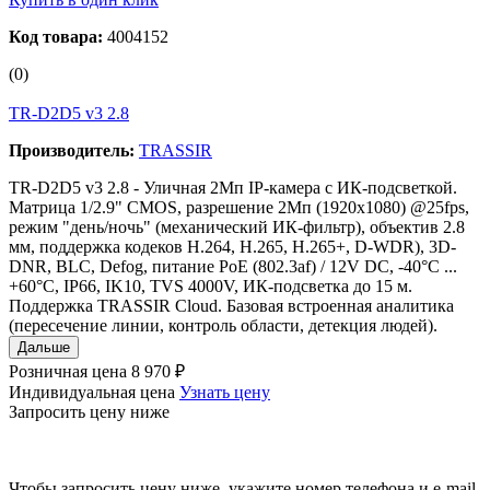
Код товара:
4004152
(0)
TR-D2D5 v3 2.8
Производитель:
TRASSIR
TR-D2D5 v3 2.8 - Уличная 2Мп IP-камера с ИК-подсветкой.
Матрица 1/2.9" CMOS, разрешение 2Мп (1920х1080) @25fps,
режим "день/ночь" (механический ИК-фильтр), объектив 2.8
мм, поддержка кодеков H.264, H.265, H.265+, D-WDR), 3D-
DNR, BLC, Defog, питание PoE (802.3af) / 12V DC, -40°C ...
+60°C, IP66, IK10, TVS 4000V, ИК-подсветка до 15 м.
Поддержка TRASSIR Cloud. Базовая встроенная аналитика
(пересечение линии, контроль области, детекция людей).
Дальше
Розничная цена
8 970 ₽
Индивидуальная цена
Узнать цену
Запросить цену ниже
Чтобы запросить цену ниже, укажите номер телефона и e-mail.