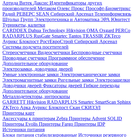
Артида
Витек
Даксис
Идентификаторы других
производителей
Метаком
Олевс
Прокс
Прософт-Биометрикс
Радий
РЕВЕРС
SEAN
Сибирский Арсенал
Телеинформсвязь
Штольц Групп
Электротехника и Автоматика
ЭРА
Юнитест
Турникеты, калитки
CARDDEX
Dahua Technology
Hikvision
ОМА
Oxgard
PERCo
RADARPLUS
RusGate
Smartec
Tantos
TRASSIR
ZKTeco
Аурикс
Блокпост
РостЕвроСтрой
Сибирский Арсенал
Системы подсчета посетителей
Стереосчетчики
Видеосчетчики
Беспроводные счетчики
Проводные счетчики
Программное обеспечение
Дополнительное оборудование
Электрозамки, доводчики дверей
Умные электронные замки
Электромеханические замки
Электромагнитные замки
Ригельные замки
Электрозащелки
Доводчики дверей
Фиксаторы дверей
Гибкие переходы
Дополнительное оборудование
Металлодетекторы, интроскопы
GARRETT
Hikvision
RADARPLUS
Smartec
SmartScan
Sphinx
ZKTeco
Арка
Аурикс
Блокпост
Скан
СКИЗЭЛ
Принтеры карт
Аксессуары к принтерам Zebra
Принтеры Advent SOLID
Принтеры Evolis
Принтеры Fargo
Принтеры IDP
Источники питания
Блоки питания стабилизированные
Источники резервного