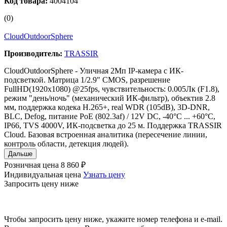
Код товара:
4004104
(0)
CloudOutdoorSphere
Производитель:
TRASSIR
CloudOutdoorSphere - Уличная 2Мп IP-камера с ИК-
подсветкой. Матрица 1/2.9" CMOS, разрешение
FullHD(1920x1080) @25fps, чувствительность: 0.005Лк (F1.8),
режим "день/ночь" (механический ИК-фильтр), объектив 2.8
мм, поддержка кодека H.265+, real WDR (105dB), 3D-DNR,
BLC, Defog, питание PoE (802.3af) / 12V DC, -40°C ... +60°C,
IP66, TVS 4000V, ИК-подсветка до 25 м. Поддержка TRASSIR
Cloud. Базовая встроенная аналитика (пересечение линии,
контроль области, детекция людей).
Дальше
Розничная цена
8 860 ₽
Индивидуальная цена
Узнать цену
Запросить цену ниже
Чтобы запросить цену ниже, укажите номер телефона и e-mail.