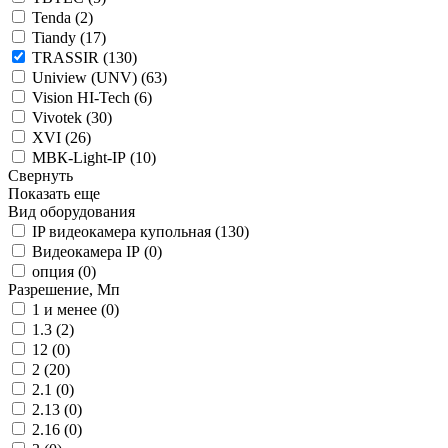
Tenda (
2
)
Tiandy (
17
)
TRASSIR (
130
)
Uniview (UNV) (
63
)
Vision HI-Tech (
6
)
Vivotek (
30
)
XVI (
26
)
МВК-Light-IP (
10
)
Свернуть
Показать еще
Вид оборудования
IP видеокамера купольная (
130
)
Видеокамера IP (
0
)
опция (
0
)
Разрешение, Мп
1 и менее (
0
)
1.3 (
2
)
12 (
0
)
2 (
20
)
2.1 (
0
)
2.13 (
0
)
2.16 (
0
)