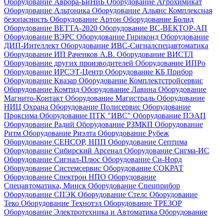
Оборудование Аврора-БиНиБ
Оборудование Агрохимикат
Оборудование Альтоника
Оборудование Альянс Комплексная
безопасность
Оборудование Артон
Оборудование Болид
Оборудование ВЕТТА-2020
Оборудование ВС-ВЕКТОР-АП
Оборудование ВЭРС
Оборудование Гириконд
Оборудование
ДИП-Интеллект
Оборудование ИВС-Сигналспецавтоматика
Оборудование ИП Раченков А.В.
Оборудование ВИСТЛ
Оборудование других производителей
Оборудование ИПРо
Оборудование ИРСЭТ-Центр
Оборудование КБ Прибор
Оборудование Квазар
Оборудование Комплектстройсервис
Оборудование Комтид
Оборудование Лавина
Оборудование
Магнито-Контакт
Оборудование Магистраль
Оборудование
НИЦ Охрана
Оборудование Полисервис
Оборудование
Проксима
Оборудование ПТК "ИВС"
Оборудование ПЭАП
Оборудование Радий
Оборудование РЗМКП
Оборудование
Ритм
Оборудование Риэлта
Оборудование Рубеж
Оборудование СЕНСОР, НПП
Оборудование Септима
Оборудование Сибирский Арсенал
Оборудование Сигма-ИС
Оборудование Сигнал-Плюс
Оборудование Си-Норд
Оборудование Системсервис
Оборудование СОКРАТ
Оборудование Спектрон НПО
Оборудование
Спецавтоматика, Минск
Оборудование Спецприбор
Оборудование СПЭК
Оборудование Стелс
Оборудование
Теко
Оборудование Технотэл
Оборудование ТРЕЗОР
Оборудование Электротехника и Автоматика
Оборудование