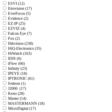
ESVI (
12
)
Etrovision (
17
)
EverFocus (
5
)
Evidence (
2
)
EZ-IP (
25
)
EZVIZ (
4
)
Falcon Eye (
7
)
Fox (
2
)
Hikvision (
238
)
HiQ-Electronics (
35
)
HiWatch (
163
)
IDIS (
6
)
iFlow (
66
)
Infinity (
23
)
IPEYE (
18
)
IPTRONIC (
61
)
Ivideon (
1
)
J2000 (
17
)
Keno (
28
)
Master (
14
)
MASTERMANN (
18
)
MicroDigital (
17
)