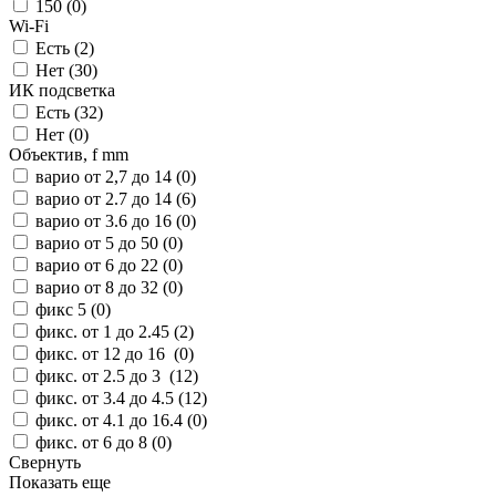
150 (
0
)
Wi-Fi
Есть (
2
)
Нет (
30
)
ИК подсветка
Есть (
32
)
Нет (
0
)
Объектив, f mm
варио от 2,7 до 14 (
0
)
варио от 2.7 до 14 (
6
)
варио от 3.6 до 16 (
0
)
варио от 5 до 50 (
0
)
варио от 6 до 22 (
0
)
варио от 8 до 32 (
0
)
фикс 5 (
0
)
фикс. от 1 до 2.45 (
2
)
фикс. от 12 до 16 (
0
)
фикс. от 2.5 до 3 (
12
)
фикс. от 3.4 до 4.5 (
12
)
фикс. от 4.1 до 16.4 (
0
)
фикс. от 6 до 8 (
0
)
Свернуть
Показать еще