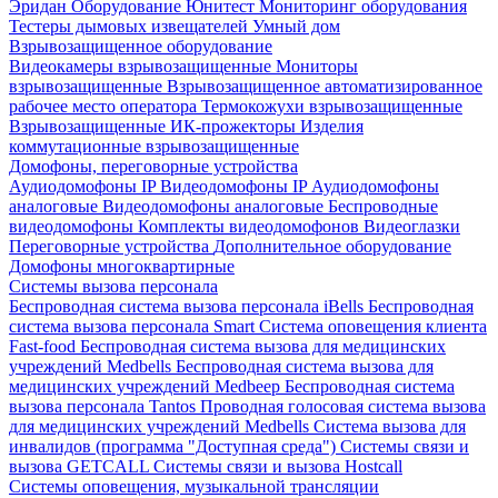
Эридан
Оборудование Юнитест
Мониторинг оборудования
Тестеры дымовых извещателей
Умный дом
Взрывозащищенное оборудование
Видеокамеры взрывозащищенные
Мониторы
взрывозащищенные
Взрывозащищенное автоматизированное
рабочее место оператора
Термокожухи взрывозащищенные
Взрывозащищенные ИК-прожекторы
Изделия
коммутационные взрывозащищенные
Домофоны, переговорные устройства
Аудиодомофоны IP
Видеодомофоны IP
Аудиодомофоны
аналоговые
Видеодомофоны аналоговые
Беспроводные
видеодомофоны
Комплекты видеодомофонов
Видеоглазки
Переговорные устройства
Дополнительное оборудование
Домофоны многоквартирные
Системы вызова персонала
Беспроводная система вызова персонала iBells
Беспроводная
система вызова персонала Smart
Система оповещения клиента
Fast-food
Беспроводная система вызова для медицинских
учреждений Medbells
Беспроводная система вызова для
медицинских учреждений Medbeep
Беспроводная система
вызова персонала Tantos
Проводная голосовая система вызова
для медицинских учреждений Medbells
Система вызова для
инвалидов (программа "Доступная среда")
Системы связи и
вызова GETCALL
Системы связи и вызова Hostcall
Системы оповещения, музыкальной трансляции